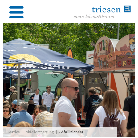
|
|
Service
Abfallentsorgung
Abfallkalender