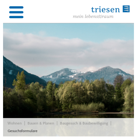
|
|
|
Wohnen
Bauen & Planen
Baugesuch & Baubewilligung
Gesuchsformulare