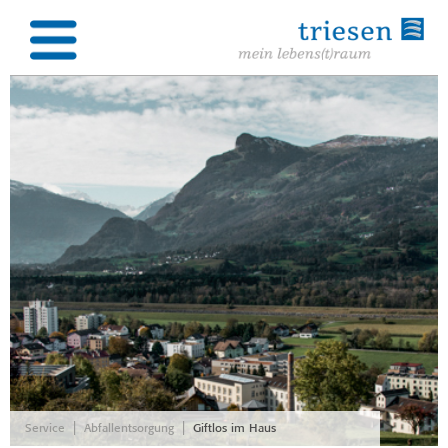
|
|
Service
Abfallentsorgung
Giftlos im Haus