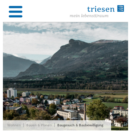
|
|
Wohnen
Bauen & Planen
Baugesuch & Baubewilligung