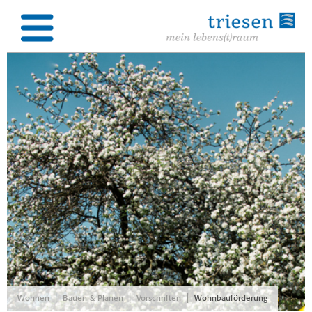
|
|
|
Wohnen
Bauen & Planen
Vorschriften
Wohnbauförderung