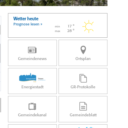
Wetter heute
Prognose lesen »
17 °
min
28 °
max
Gemeindenews
Ortsplan
Energiestadt
GR-Protokolle
Gemeindekanal
Gemeindeblatt