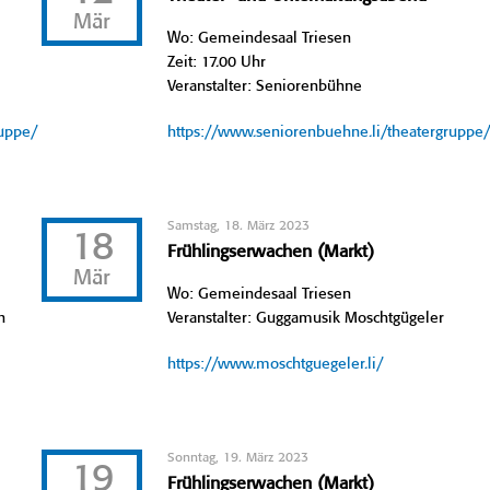
Mär
Wo: Gemeindesaal Triesen
Zeit: 17.00 Uhr
Veranstalter: Seniorenbühne
ruppe/
https://www.seniorenbuehne.li/theatergruppe
Samstag, 18. März 2023
18
Frühlingserwachen (Markt)
Mär
Wo: Gemeindesaal Triesen
n
Veranstalter: Guggamusik Moschtgügeler
https://www.moschtguegeler.li/
Sonntag, 19. März 2023
19
Frühlingserwachen (Markt)