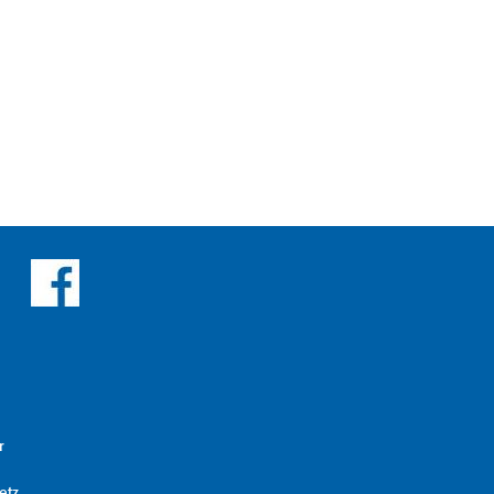
r
etz