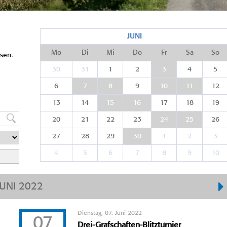
JUNI
Mo
Di
Mi
Do
Fr
Sa
So
sen.
30
31
1
2
3
4
5
6
7
8
9
10
11
12
13
14
15
16
17
18
19
20
21
22
23
24
25
26
27
28
29
30
1
2
3
4
5
6
7
8
9
10
JUNI 2022
Dienstag, 07. Juni 2022
07
Drei-Grafschaften-Blitzturnier