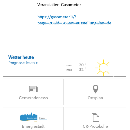
Veranstalter: Gasometer
https://gasometer.li/?
page=20&id=38&art=ausstellung&lan=de
Wetter heute
Prognose lesen »
20 °
min
32 °
max
Gemeindenews
Ortsplan
Energiestadt
GR-Protokolle