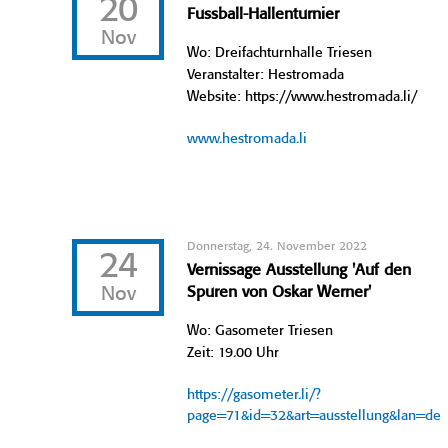
20
Fussball-Hallenturnier
Nov
Wo: Dreifachturnhalle Triesen
Veranstalter: Hestromada
Website: https://www.hestromada.li/
www.hestromada.li
Donnerstag, 24. November 2022
24
Vernissage Ausstellung 'Auf den
Nov
Spuren von Oskar Werner'
Wo: Gasometer Triesen
Zeit: 19.00 Uhr
https://gasometer.li/?
page=71&id=32&art=ausstellung&lan=de