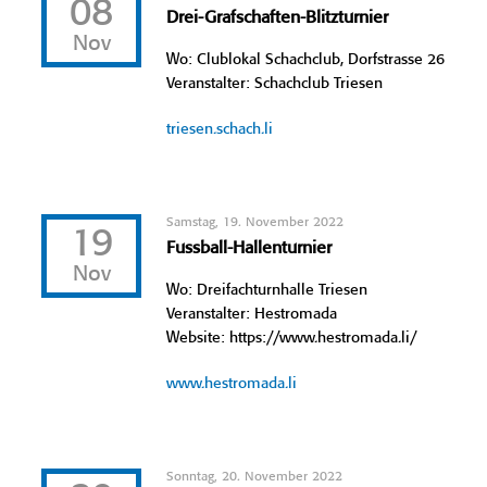
08
Drei-Grafschaften-Blitzturnier
Nov
Wo: Clublokal Schachclub, Dorfstrasse 26
Veranstalter: Schachclub Triesen
triesen.schach.li
Samstag, 19. November 2022
19
Fussball-Hallenturnier
Nov
Wo: Dreifachturnhalle Triesen
Veranstalter: Hestromada
Website: https://www.hestromada.li/
www.hestromada.li
Sonntag, 20. November 2022