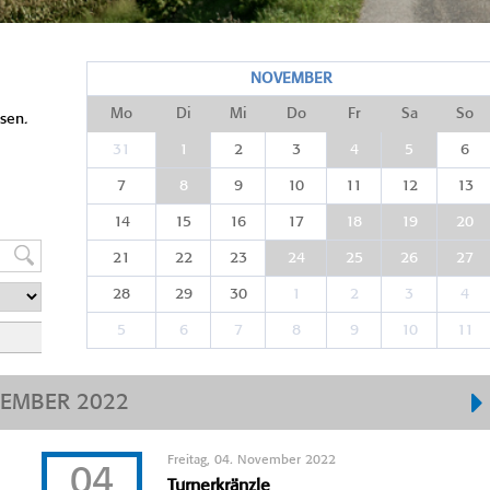
NOVEMBER
Mo
Di
Mi
Do
Fr
Sa
So
sen.
31
1
2
3
4
5
6
7
8
9
10
11
12
13
14
15
16
17
18
19
20
21
22
23
24
25
26
27
28
29
30
1
2
3
4
5
6
7
8
9
10
11
EMBER 2022
Freitag, 04. November 2022
04
Turnerkränzle