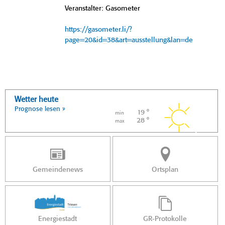
Veranstalter: Gasometer
https://gasometer.li/?
page=20&id=38&art=ausstellung&lan=de
Wetter heute
Prognose lesen »
19 °
min
28 °
max
Gemeindenews
Ortsplan
Energiestadt
GR-Protokolle