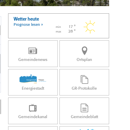
Wetter heute
Prognose lesen »
17 °
min
28 °
max
Gemeindenews
Ortsplan
Energiestadt
GR-Protokolle
Gemeindekanal
Gemeindeblatt