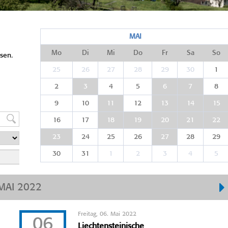
MAI
Mo
Di
Mi
Do
Fr
Sa
So
sen.
25
26
27
28
29
30
1
2
3
4
5
6
7
8
9
10
11
12
13
14
15
16
17
18
19
20
21
22
23
24
25
26
27
28
29
30
31
1
2
3
4
5
MAI 2022
Freitag, 06. Mai 2022
06
Liechtensteinische