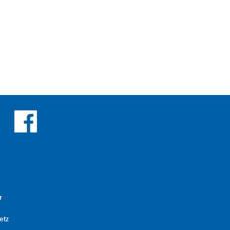
r
etz