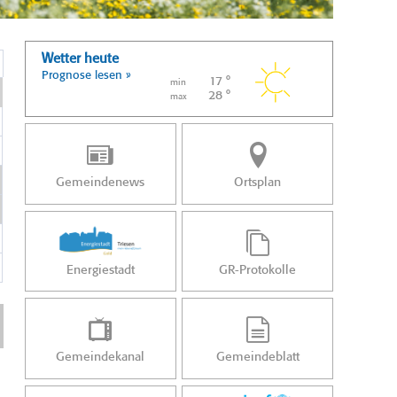
Wetter heute
Prognose lesen »
17 °
min
28 °
max
Gemeindenews
Ortsplan
Energiestadt
GR-Protokolle
Gemeindekanal
Gemeindeblatt