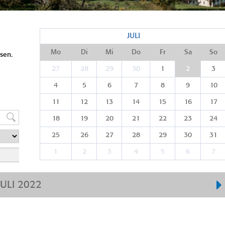
JULI
Mo
Di
Mi
Do
Fr
Sa
So
sen.
27
28
29
30
1
2
3
4
5
6
7
8
9
10
11
12
13
14
15
16
17
18
19
20
21
22
23
24
25
26
27
28
29
30
31
1
2
3
4
5
6
7
JULI 2022