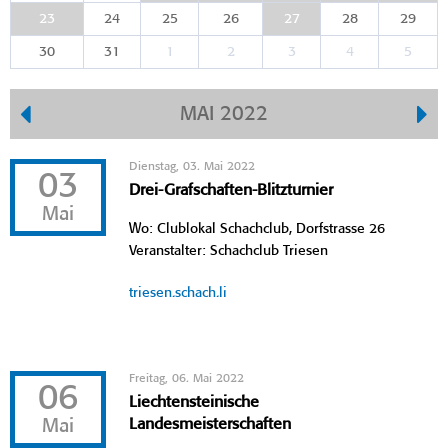
23
24
25
26
27
28
29
30
31
1
2
3
4
5
MAI 2022
Dienstag, 03. Mai 2022
03
Drei-Grafschaften-Blitzturnier
Mai
Wo: Clublokal Schachclub, Dorfstrasse 26
Veranstalter: Schachclub Triesen
triesen.schach.li
Freitag, 06. Mai 2022
06
Liechtensteinische
Mai
Landesmeisterschaften