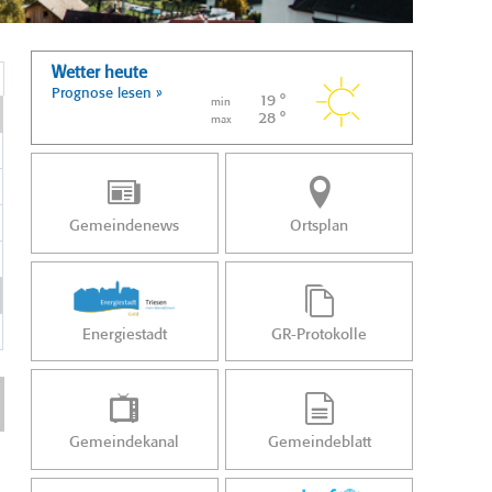
Wetter heute
Prognose lesen »
19 °
min
28 °
max
Gemeindenews
Ortsplan
Energiestadt
GR-Protokolle
Gemeindekanal
Gemeindeblatt