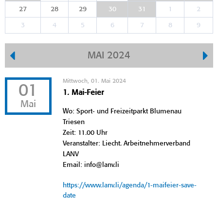
27
28
29
30
31
1
2
3
4
5
6
7
8
9
MAI 2024
Mittwoch, 01. Mai 2024
01
1. Mai-Feier
Mai
Wo: Sport- und Freizeitparkt Blumenau
Triesen
Zeit: 11.00 Uhr
Veranstalter: Liecht. Arbeitnehmerverband
LANV
Email: info@lanv.li
https://www.lanv.li/agenda/1-maifeier-save-
date