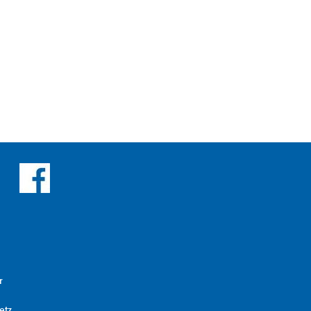
r
etz