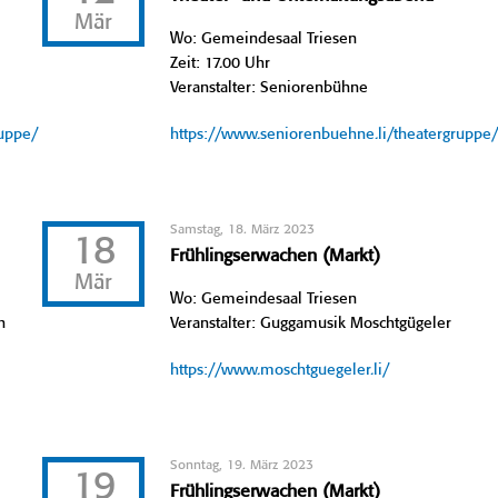
Mär
Wo: Gemeindesaal Triesen
Zeit: 17.00 Uhr
Veranstalter: Seniorenbühne
ruppe/
https://www.seniorenbuehne.li/theatergruppe
Samstag, 18. März 2023
18
Frühlingserwachen (Markt)
Mär
Wo: Gemeindesaal Triesen
n
Veranstalter: Guggamusik Moschtgügeler
https://www.moschtguegeler.li/
Sonntag, 19. März 2023
19
Frühlingserwachen (Markt)