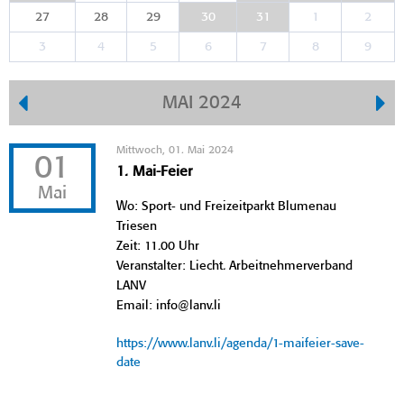
27
28
29
30
31
1
2
3
4
5
6
7
8
9
MAI 2024
Mittwoch, 01. Mai 2024
01
1. Mai-Feier
Mai
Wo: Sport- und Freizeitparkt Blumenau
Triesen
Zeit: 11.00 Uhr
Veranstalter: Liecht. Arbeitnehmerverband
LANV
Email: info@lanv.li
https://www.lanv.li/agenda/1-maifeier-save-
date