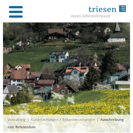
|
|
Verwaltung
Kundmachungen / Bekanntmachungen
Ausschreibung
zum Referendum