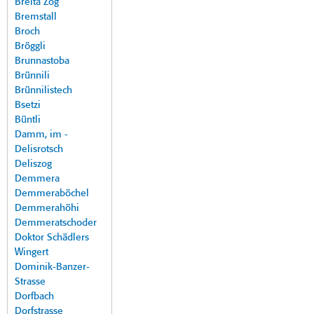
Breita Zog
Bremstall
Broch
Bröggli
Brunnastoba
Brünnili
Brünnilistech
Bsetzi
Büntli
Damm, im -
Delisrotsch
Deliszog
Demmera
Demmeraböchel
Demmerahöhi
Demmeratschoder
Doktor Schädlers
Wingert
Dominik-Banzer-
Strasse
Dorfbach
Dorfstrasse