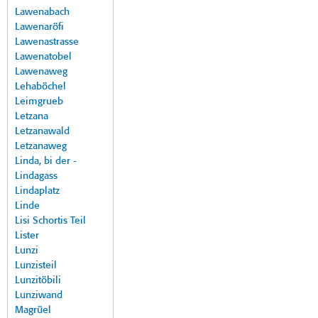
Lawenabach
Lawenaröfi
Lawenastrasse
Lawenatobel
Lawenaweg
Lehaböchel
Leimgrueb
Letzana
Letzanawald
Letzanaweg
Linda, bi der -
Lindagass
Lindaplatz
Linde
Lisi Schortis Teil
Lister
Lunzi
Lunzisteil
Lunzitöbili
Lunziwand
Magrüel