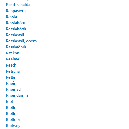
Poschkahalda
Rappastein
Rassla
Rasslahöhi
Rasslahöttli
Rasslastall
Rasslastall, obem -
Rasslatöbili
Rätikon
Realateil
Resch
Retscha
Retta
Rhein
Rheinau
Rheindamm
Riet
Rietli
Rietli
Riettola
Rietweg