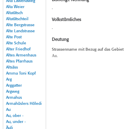
Bisherige Nennung
Alta Lawenaweg
Alta Weier
-
Altatätsch
Altatätschteil
Volkstümliches
Alte Bergstrasse
-
Alte Landstrasse
Alte Post
Deutung
Alte Schule
Alter Friedhof
Strassenname mit Bezug auf das Gebiet
Altes Armenhaus
Au
.
Altes Pfarrhaus
Altsäss
Amma Toni Kopf
Arg
Arggatter
Argweg
Armahus
Armahüslers Höledi
Au
Au, ober -
Au, under -
Äuli