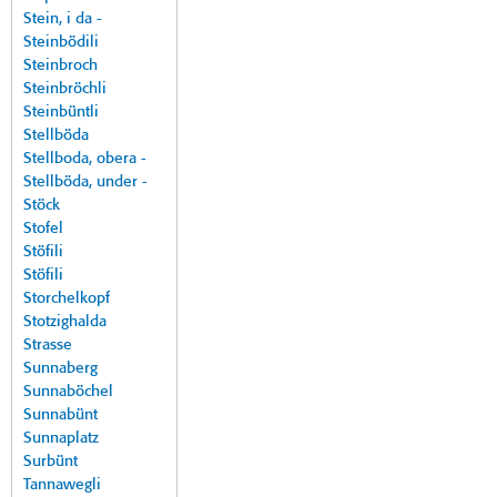
Stein, i da -
Steinbödili
Steinbroch
Steinbröchli
Steinbüntli
Stellböda
Stellboda, obera -
Stellböda, under -
Stöck
Stofel
Stöfili
Stöfili
Storchelkopf
Stotzighalda
Strasse
Sunnaberg
Sunnaböchel
Sunnabünt
Sunnaplatz
Surbünt
Tannawegli