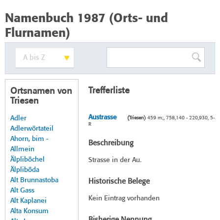
Namenbuch 1987 (Orts- und
Flurnamen)
Trefferliste
Ortsnamen von
Triesen
Austrasse
Adler
(Triesen)
459 m;, 758,140 - 220,930, 5-
R
Adlerwörtateil
Ahorn, bim -
Beschreibung
Allmein
Älpliböchel
Strasse in der Au.
Älpliböda
Alt Brunnastoba
Historische Belege
Alt Gass
Kein Eintrag vorhanden
Alt Kaplanei
Alta Konsum