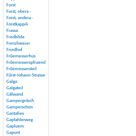
Forst
Forst, obera -
Forst, undera -
Forstkappili
Frassa
Fredböda
Frenzliweier
Friedhof
Früemesserhus
Früemesserspfruend
Früemessersteil
Fürst-Johann-Strasse
Galga
Galgateil
Gälwand
Gampergritsch
Gamperschon
Gantafies
Gapfahlerweg
Gapluem
Gapont