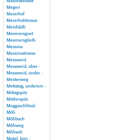
Mazorastrasse
Megeri
Meierhof
Meierhofstrasse
Meisbädli
Mesmersguet
Mesmersgüetli
Messina
Messinastrasse
Messweid
Messweid, ober -
Messweid, under -
Mesterweg
Mettatag, underem -
Mittagspitz
Mittlerspitz
Moggaschlössli
Möli
Mölibach
Möliweg
Möliwiti
Motel, bim -