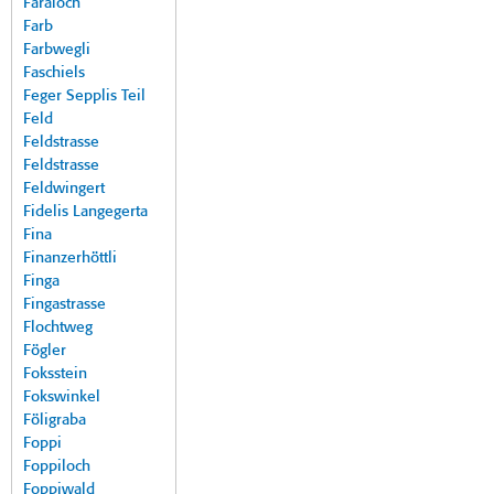
Faraloch
Farb
Farbwegli
Faschiels
Feger Sepplis Teil
Feld
Feldstrasse
Feldstrasse
Feldwingert
Fidelis Langegerta
Fina
Finanzerhöttli
Finga
Fingastrasse
Flochtweg
Fögler
Foksstein
Fokswinkel
Föligraba
Foppi
Foppiloch
Foppiwald