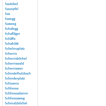
Sautobel
Sauzipfel
Sax
Saxegg
Saxweg
Schafegg
Schafläger
Schäfle
Schafrütti
Schelmaplatz
Scherris
Scherrisböchel
Scherriswald
Scherriswes
Schindelholzbach
Schinderplatz
Schissera
Schliessa
Schliessadamm
Schliessaweg
Schmalzböchel