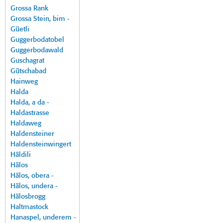
Grossa Rank
Grossa Stein, bim -
Güetli
Guggerbodatobel
Guggerbodawald
Guschagrat
Gütschabad
Hainweg
Halda
Halda, a da -
Haldastrasse
Haldaweg
Haldensteiner
Haldensteinwingert
Häldili
Hälos
Hälos, obera -
Hälos, undera -
Hälosbrogg
Haltmastock
Hanaspel, underem -