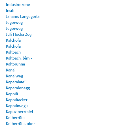
Industriezone
Insili
Jahams Langegerta
Jegerweg
Jegerweg
Juli Hocha Zog
Kalchofa
Kalchofa
Kaltbach
Kaltbach, bim -
Kaltbrunna
Kanal
Kanalweg
Kaparalateil
Kaparalenegg
Kappili
Kappiliacker
Kappiliwegli
Kapuzinerzipfel
Kelberrütti
Kelberrütti, ober -