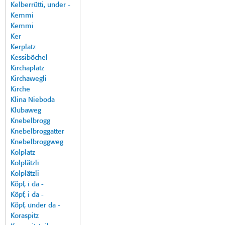
Kelberrütti, under -
Kemmi
Kemmi
Ker
Kerplatz
Kessiböchel
Kirchaplatz
Kirchawegli
Kirche
Klina Nieboda
Klubaweg
Knebelbrogg
Knebelbroggatter
Knebelbroggweg
Kolplatz
Kolplätzli
Kolplätzli
Köpf, i da -
Köpf, i da -
Köpf, under da -
Koraspitz