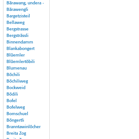
Bärawang, undera -
Bärawengli
Bargetzisteil
Bellaweg
Bergstrasse
Bergsträssli
Binnendamm
Blankabongert
Blüemler
Blüemlertöbili
Blumenau
Böchili
Böchiliweg
Bockweid
Bödili
Bofel
Bofelweg
Bomschuel
Böngertli
Branntawinlöcher
Breita Zog