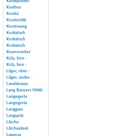
Koraspitzteil
Kosthus
Krestis
Krestisrütti
Krestisweg
Krottaloch
Krottaloch
Krottaloch
Krummacker
Krüz, bim -
Krüz, bim -
Läger, ober -
Läger, under -
Landstrasse
Lang Banzers Höttli
Langegerta
Langegerta
Langgass
Langspitz
Lärcha
Lärchasässli
Lawena