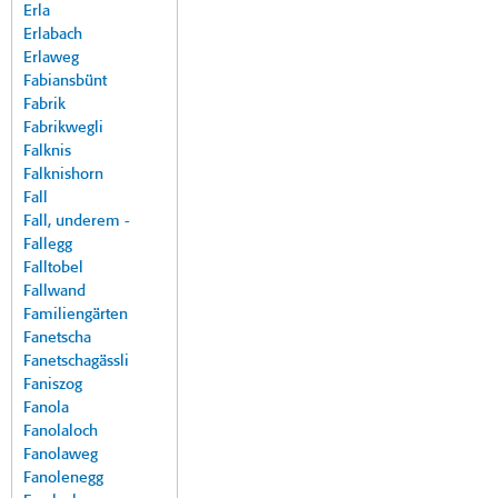
Erla
Erlabach
Erlaweg
Fabiansbünt
Fabrik
Fabrikwegli
Falknis
Falknishorn
Fall
Fall, underem -
Fallegg
Falltobel
Fallwand
Familiengärten
Fanetscha
Fanetschagässli
Faniszog
Fanola
Fanolaloch
Fanolaweg
Fanolenegg