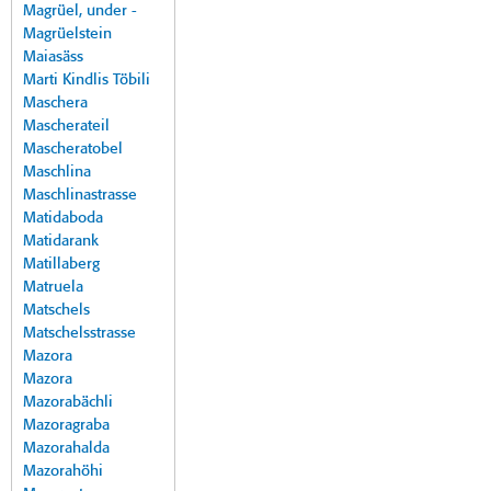
Magrüel, under -
Magrüelstein
Maiasäss
Marti Kindlis Töbili
Maschera
Mascherateil
Mascheratobel
Maschlina
Maschlinastrasse
Matidaboda
Matidarank
Matillaberg
Matruela
Matschels
Matschelsstrasse
Mazora
Mazora
Mazorabächli
Mazoragraba
Mazorahalda
Mazorahöhi