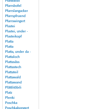
Pfalwäldli
Pfarrsbofel
Pfarrslangacker
Pfarrspfruend
Pfarrswingert
Plastei
Plastei, under -
Plasteikopf
Platta
Platta
Platta, under da -
Plattaloch
Plattasäss
Plattastech
Plattateil
Plattawald
Plattawand
Plättlitöbili
Platz
Plenki
Poschka
Poschkabongert