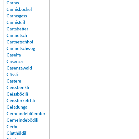
Garnis
Garnisböchel
Garnisgass
Garnisteil
Gartabetter
Gartnetsch
Gartnetschhof
Gartnetschweg
Gaselfa
Gasenza
Gasenzawald
Gässli
Gastera
Geissbenkli
Geissbödili
Geisslerkelchli
Geladunga
Gemeindeblüemler
Gemeindebödili
Gerbi
Glatthäldili