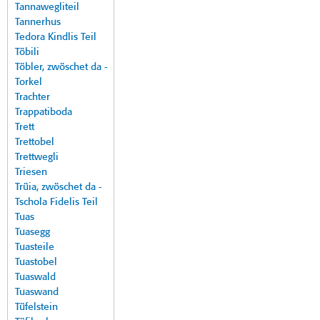
Tannawegliteil
Tannerhus
Tedora Kindlis Teil
Töbili
Töbler, zwöschet da -
Torkel
Trachter
Trappatiboda
Trett
Trettobel
Trettwegli
Triesen
Trüia, zwöschet da -
Tschola Fidelis Teil
Tuas
Tuasegg
Tuasteile
Tuastobel
Tuaswald
Tuaswand
Tüfelstein