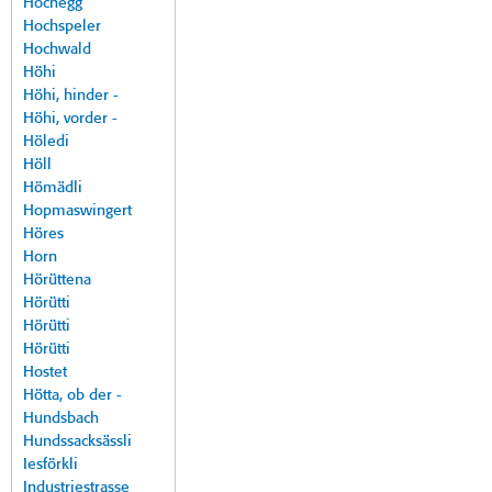
Hochegg
Hochspeler
Hochwald
Höhi
Höhi, hinder -
Höhi, vorder -
Höledi
Höll
Hömädli
Hopmaswingert
Höres
Horn
Hörüttena
Hörütti
Hörütti
Hörütti
Hostet
Hötta, ob der -
Hundsbach
Hundssacksässli
Iesförkli
Industriestrasse