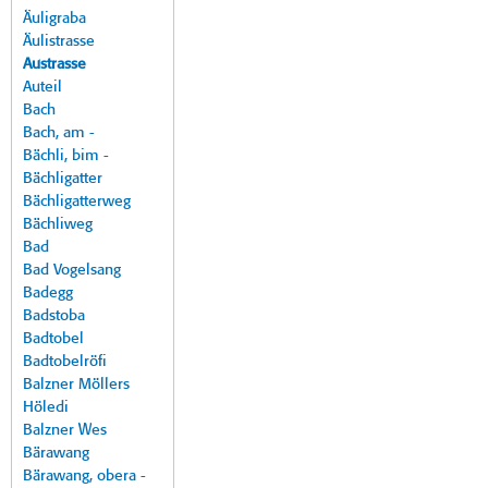
Äuligraba
Äulistrasse
Austrasse
Auteil
Bach
Bach, am -
Bächli, bim -
Bächligatter
Bächligatterweg
Bächliweg
Bad
Bad Vogelsang
Badegg
Badstoba
Badtobel
Badtobelröfi
Balzner Möllers
Höledi
Balzner Wes
Bärawang
Bärawang, obera -