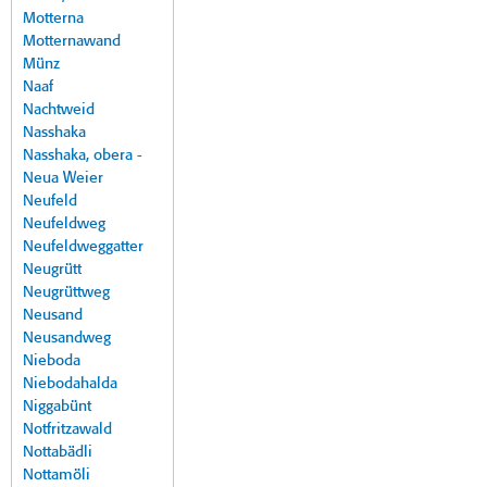
Motterna
Motternawand
Münz
Naaf
Nachtweid
Nasshaka
Nasshaka, obera -
Neua Weier
Neufeld
Neufeldweg
Neufeldweggatter
Neugrütt
Neugrüttweg
Neusand
Neusandweg
Nieboda
Niebodahalda
Niggabünt
Notfritzawald
Nottabädli
Nottamöli