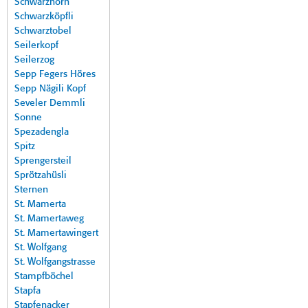
Schwarzhorn
Schwarzköpfli
Schwarztobel
Seilerkopf
Seilerzog
Sepp Fegers Höres
Sepp Nägili Kopf
Seveler Demmli
Sonne
Spezadengla
Spitz
Sprengersteil
Sprötzahüsli
Sternen
St. Mamerta
St. Mamertaweg
St. Mamertawingert
St. Wolfgang
St. Wolfgangstrasse
Stampfböchel
Stapfa
Stapfenacker