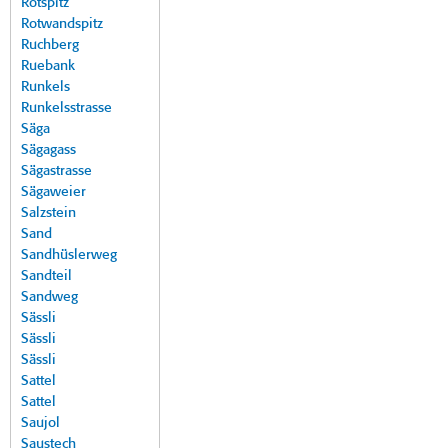
Rotspitz
Rotwandspitz
Ruchberg
Ruebank
Runkels
Runkelsstrasse
Säga
Sägagass
Sägastrasse
Sägaweier
Salzstein
Sand
Sandhüslerweg
Sandteil
Sandweg
Sässli
Sässli
Sässli
Sattel
Sattel
Saujol
Saustech