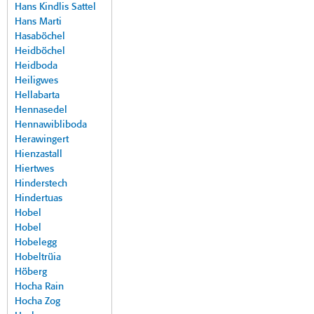
Hans Kindlis Sattel
Hans Marti
Hasaböchel
Heidböchel
Heidboda
Heiligwes
Hellabarta
Hennasedel
Hennawibliboda
Herawingert
Hienzastall
Hiertwes
Hinderstech
Hindertuas
Hobel
Hobel
Hobelegg
Hobeltrüia
Höberg
Hocha Rain
Hocha Zog