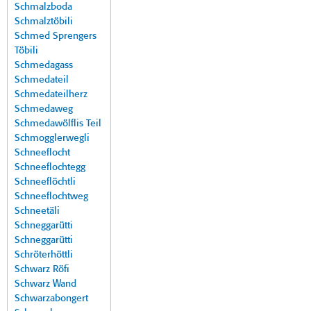
Schmalzboda
Schmalztöbili
Schmed Sprengers
Töbili
Schmedagass
Schmedateil
Schmedateilherz
Schmedaweg
Schmedawölflis Teil
Schmogglerwegli
Schneeflocht
Schneeflochtegg
Schneeflöchtli
Schneeflochtweg
Schneetäli
Schneggarütti
Schneggarütti
Schröterhöttli
Schwarz Röfi
Schwarz Wand
Schwarzabongert