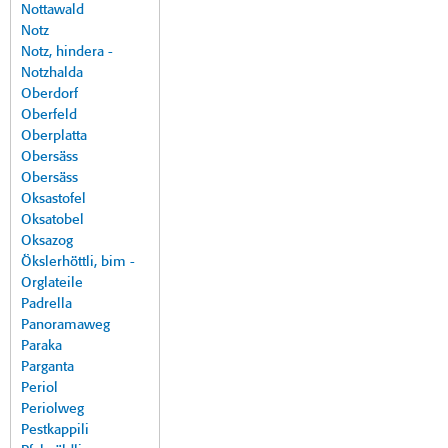
Nottawald
Notz
Notz, hindera -
Notzhalda
Oberdorf
Oberfeld
Oberplatta
Obersäss
Obersäss
Oksastofel
Oksatobel
Oksazog
Ökslerhöttli, bim -
Orglateile
Padrella
Panoramaweg
Paraka
Parganta
Periol
Periolweg
Pestkappili