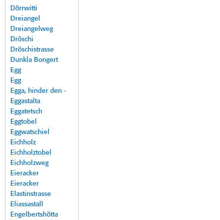
Dörrwitti
Dreiangel
Dreiangelweg
Dröschi
Dröschistrasse
Dunkla Bongert
Egg
Egg
Egga, hinder den -
Eggastalta
Eggatetsch
Eggtobel
Eggwatschiel
Eichholz
Eichholztobel
Eichholzweg
Eieracker
Eieracker
Elastinstrasse
Eliassastall
Engelbertshötta