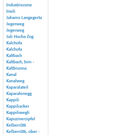
Industriezone
Insili
Jahams Langegerta
Jegerweg
Jegerweg
Juli Hocha Zog
Kalchofa
Kalchofa
Kaltbach
Kaltbach, bim -
Kaltbrunna
Kanal
Kanalweg
Kaparalateil
Kaparalenegg
Kappili
Kappiliacker
Kappiliwegli
Kapuzinerzipfel
Kelberrütti
Kelberrütti, ober -