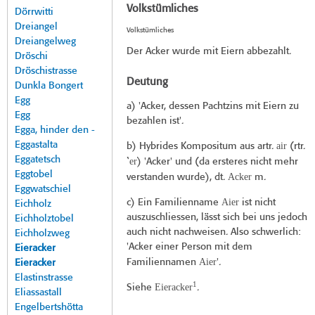
Volkstümliches
Dörrwitti
Dreiangel
Volkstümliches
Dreiangelweg
Der Acker wurde mit Eiern abbezahlt.
Dröschi
Dröschistrasse
Deutung
Dunkla Bongert
Egg
a) 'Acker, dessen Pachtzins mit Eiern zu
Egg
bezahlen ist'.
Egga, hinder den -
Eggastalta
air
b) Hybrides Kompositum aus artr.
(rtr.
Eggatetsch
er
`
) 'Acker' und (da ersteres nicht mehr
Eggtobel
Acker
verstanden wurde), dt.
m.
Eggwatschiel
Aier
c) Ein Familienname
ist nicht
Eichholz
auszuschliessen, lässt sich bei uns jedoch
Eichholztobel
auch nicht nachweisen. Also schwerlich:
Eichholzweg
'Acker einer Person mit dem
Eieracker
Aier
Familiennamen
'.
Eieracker
Elastinstrasse
1
Eieracker
Siehe
.
Eliassastall
Engelbertshötta