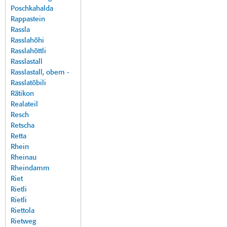
Poschkahalda
Rappastein
Rassla
Rasslahöhi
Rasslahöttli
Rasslastall
Rasslastall, obem -
Rasslatöbili
Rätikon
Realateil
Resch
Retscha
Retta
Rhein
Rheinau
Rheindamm
Riet
Rietli
Rietli
Riettola
Rietweg