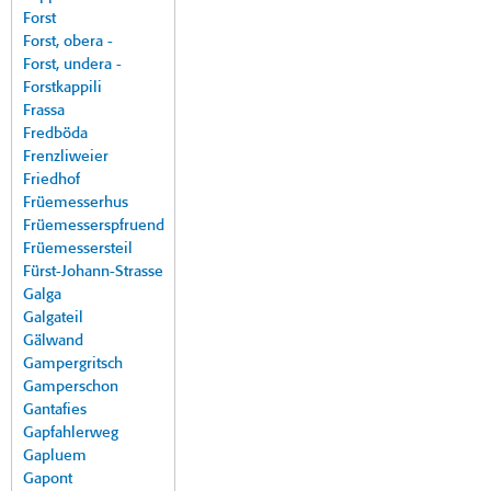
Forst
Forst, obera -
Forst, undera -
Forstkappili
Frassa
Fredböda
Frenzliweier
Friedhof
Früemesserhus
Früemesserspfruend
Früemessersteil
Fürst-Johann-Strasse
Galga
Galgateil
Gälwand
Gampergritsch
Gamperschon
Gantafies
Gapfahlerweg
Gapluem
Gapont