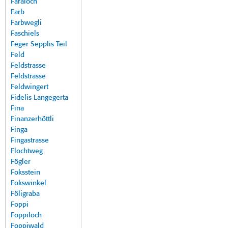
Faraloch
Farb
Farbwegli
Faschiels
Feger Sepplis Teil
Feld
Feldstrasse
Feldstrasse
Feldwingert
Fidelis Langegerta
Fina
Finanzerhöttli
Finga
Fingastrasse
Flochtweg
Fögler
Foksstein
Fokswinkel
Föligraba
Foppi
Foppiloch
Foppiwald