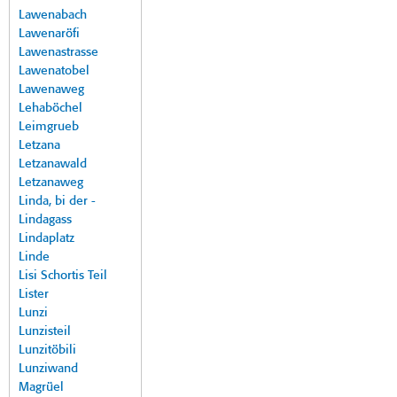
Lawenabach
Lawenaröfi
Lawenastrasse
Lawenatobel
Lawenaweg
Lehaböchel
Leimgrueb
Letzana
Letzanawald
Letzanaweg
Linda, bi der -
Lindagass
Lindaplatz
Linde
Lisi Schortis Teil
Lister
Lunzi
Lunzisteil
Lunzitöbili
Lunziwand
Magrüel