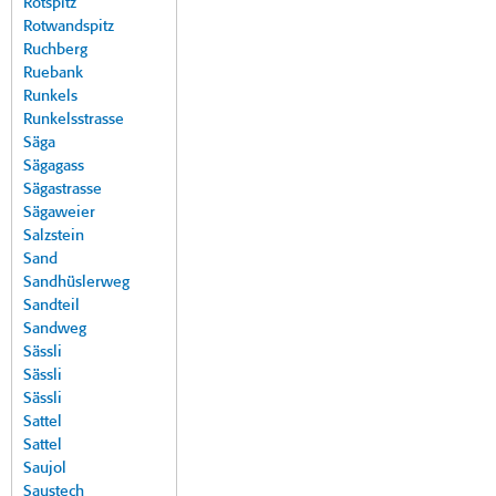
Rotspitz
Rotwandspitz
Ruchberg
Ruebank
Runkels
Runkelsstrasse
Säga
Sägagass
Sägastrasse
Sägaweier
Salzstein
Sand
Sandhüslerweg
Sandteil
Sandweg
Sässli
Sässli
Sässli
Sattel
Sattel
Saujol
Saustech