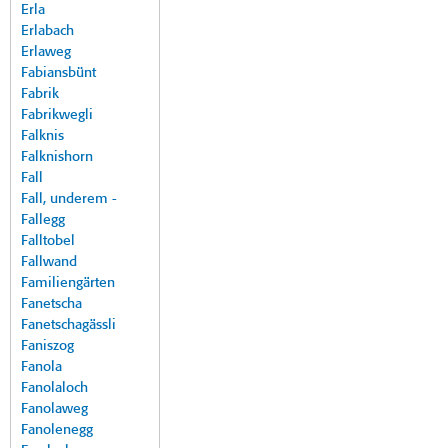
Erla
Erlabach
Erlaweg
Fabiansbünt
Fabrik
Fabrikwegli
Falknis
Falknishorn
Fall
Fall, underem -
Fallegg
Falltobel
Fallwand
Familiengärten
Fanetscha
Fanetschagässli
Faniszog
Fanola
Fanolaloch
Fanolaweg
Fanolenegg