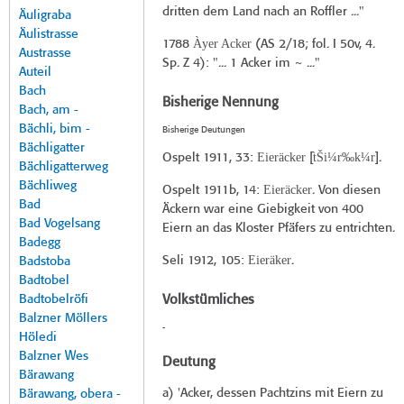
dritten dem Land nach an Roffler ..."
Äuligraba
Äulistrasse
Àyer Acker
1788
(
AS 2/18
; fol. I 50v, 4.
Austrasse
Sp. Z 4): "... 1 Acker im ~ ..."
Auteil
Bach
Bisherige Nennung
Bach, am -
Bächli, bim -
Bisherige Deutungen
Bächligatter
Eieräcker
t̀Ši¼r‰k¼r
Ospelt 1911
, 33:
[
].
Bächligatterweg
Bächliweg
Eieräcker
Ospelt 1911b
, 14:
. Von diesen
Bad
Äckern war eine Giebigkeit von 400
Bad Vogelsang
Eiern an das Kloster Pfäfers zu entrichten.
Badegg
Eieräker
Seli 1912
, 105:
.
Badstoba
Badtobel
Badtobelröfi
Volkstümliches
Balzner Möllers
-
Höledi
Balzner Wes
Deutung
Bärawang
a) 'Acker, dessen Pachtzins mit Eiern zu
Bärawang, obera -