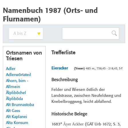
Namenbuch 1987 (Orts- und
Flurnamen)
Trefferliste
Ortsnamen von
Triesen
Eieracker
Adler
(Triesen)
485 m;, 758,45 - 218,45, 5-T
Adlerwörtateil
Beschreibung
Ahorn, bim -
Allmein
Felder und Wiesen östlich der
Älpliböchel
Landstrasse, zwischen Neufeldweg und
Älpliböda
Knebelbroggweg, leicht abfallend.
Alt Brunnastoba
Alt Gass
Historische Belege
Alt Kaplanei
Alta Konsum
Àyer Ackher
1683*
(
GAT Urb 1672
; S. 3,