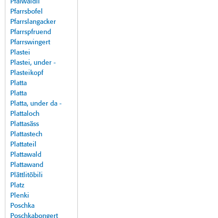
Pfalwäldli
Pfarrsbofel
Pfarrslangacker
Pfarrspfruend
Pfarrswingert
Plastei
Plastei, under -
Plasteikopf
Platta
Platta
Platta, under da -
Plattaloch
Plattasäss
Plattastech
Plattateil
Plattawald
Plattawand
Plättlitöbili
Platz
Plenki
Poschka
Poschkabongert