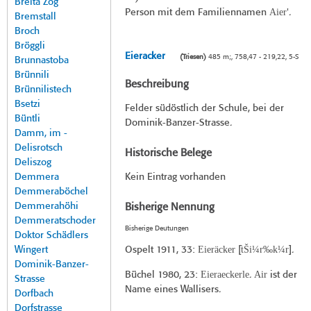
Breita Zog
Aier
Person mit dem Familiennamen
'.
Bremstall
Broch
Bröggli
Eieracker
(Triesen)
485 m;, 758,47 - 219,22, 5-S
Brunnastoba
Brünnili
Beschreibung
Brünnilistech
Bsetzi
Felder südöstlich der Schule, bei der
Büntli
Dominik-Banzer-Strasse.
Damm, im -
Delisrotsch
Historische Belege
Deliszog
Demmera
Kein Eintrag vorhanden
Demmeraböchel
Demmerahöhi
Bisherige Nennung
Demmeratschoder
Bisherige Deutungen
Doktor Schädlers
Eieräcker
t̀Ši¼r‰k¼r
Wingert
Ospelt 1911
, 33:
[
].
Dominik-Banzer-
Eieraeckerle
Air
Büchel 1980
, 23:
.
ist der
Strasse
Name eines Wallisers.
Dorfbach
Dorfstrasse