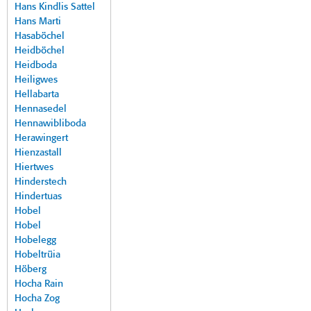
Hans Kindlis Sattel
Hans Marti
Hasaböchel
Heidböchel
Heidboda
Heiligwes
Hellabarta
Hennasedel
Hennawibliboda
Herawingert
Hienzastall
Hiertwes
Hinderstech
Hindertuas
Hobel
Hobel
Hobelegg
Hobeltrüia
Höberg
Hocha Rain
Hocha Zog