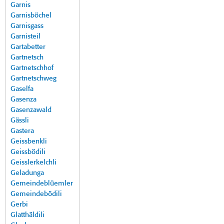
Garnis
Garnisböchel
Garnisgass
Garnisteil
Gartabetter
Gartnetsch
Gartnetschhof
Gartnetschweg
Gaselfa
Gasenza
Gasenzawald
Gässli
Gastera
Geissbenkli
Geissbödili
Geisslerkelchli
Geladunga
Gemeindeblüemler
Gemeindebödili
Gerbi
Glatthäldili