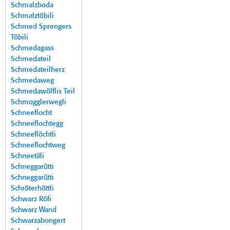
Schmalzboda
Schmalztöbili
Schmed Sprengers
Töbili
Schmedagass
Schmedateil
Schmedateilherz
Schmedaweg
Schmedawölflis Teil
Schmogglerwegli
Schneeflocht
Schneeflochtegg
Schneeflöchtli
Schneeflochtweg
Schneetäli
Schneggarütti
Schneggarütti
Schröterhöttli
Schwarz Röfi
Schwarz Wand
Schwarzabongert