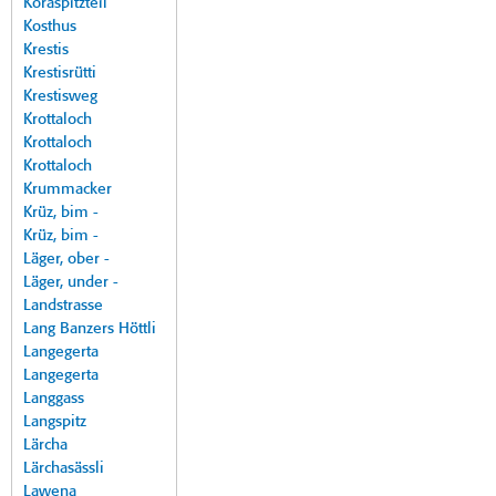
Koraspitzteil
Kosthus
Krestis
Krestisrütti
Krestisweg
Krottaloch
Krottaloch
Krottaloch
Krummacker
Krüz, bim -
Krüz, bim -
Läger, ober -
Läger, under -
Landstrasse
Lang Banzers Höttli
Langegerta
Langegerta
Langgass
Langspitz
Lärcha
Lärchasässli
Lawena