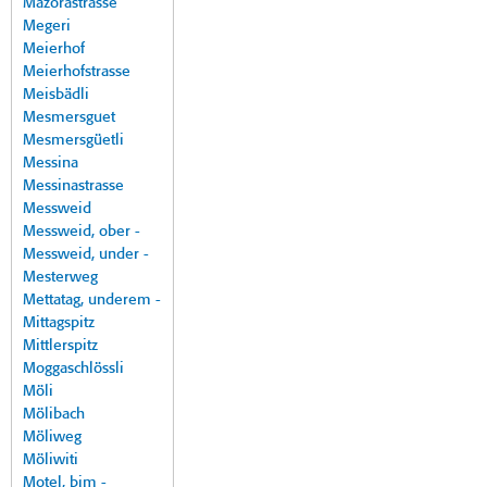
Mazorastrasse
Megeri
Meierhof
Meierhofstrasse
Meisbädli
Mesmersguet
Mesmersgüetli
Messina
Messinastrasse
Messweid
Messweid, ober -
Messweid, under -
Mesterweg
Mettatag, underem -
Mittagspitz
Mittlerspitz
Moggaschlössli
Möli
Mölibach
Möliweg
Möliwiti
Motel, bim -