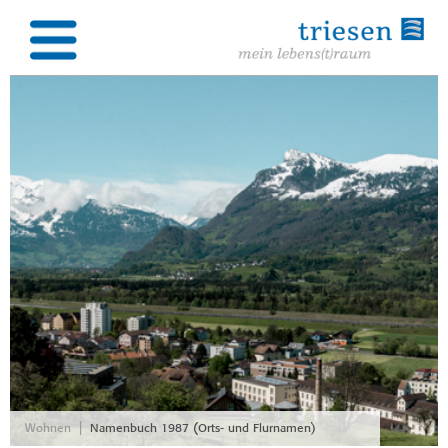
|
Wohnen
Namenbuch 1987 (Orts- und Flurnamen)