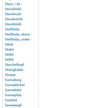
Stein, i da -
Steinbödili
Steinbroch
Steinbröchli
Steinbüntli
Stellböda
Stellboda, obera -
Stellböda, under -
Stöck
Stofel
Stöfili
Stöfili
Storchelkopf
Stotzighalda
Strasse
Sunnaberg
Sunnaböchel
Sunnabünt
Sunnaplatz
Surbünt
Tannawegli