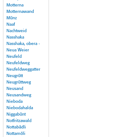
Motterna
Motternawand
Münz
Naaf
Nachtweid
Nasshaka
Nasshaka, obera -
Neua Weier
Neufeld
Neufeldweg
Neufeldweggatter
Neugrütt
Neugrüttweg
Neusand
Neusandweg
Nieboda
Niebodahalda
Niggabünt
Notfritzawald
Nottabädli
Nottamöli