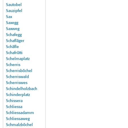
Sautobel
Sauzipfel
Sax
Saxegg
Saxweg
Schafegg
Schafläger
Schäfle
Schafrütti
Schelmaplatz
Scherris
Scherrisböchel
Scherriswald
Scherriswes
Schindelholzbach
Schinderplatz
Schissera
Schliessa
Schliessadamm
Schliessaweg
Schmalzböchel