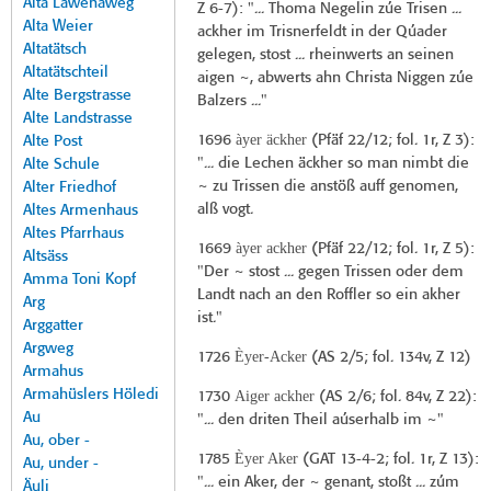
Alta Lawenaweg
Z 6-7): "... Thoma Negelin zúe Trisen ...
Alta Weier
ackher im Trisnerfeldt in der Qúader
Altatätsch
gelegen, stost ... rheinwerts an seinen
Altatätschteil
aigen ~, abwerts ahn Christa Niggen zúe
Alte Bergstrasse
Balzers ..."
Alte Landstrasse
àyer äckher
1696
(
Pfäf 22/12
; fol. 1r, Z 3):
Alte Post
"... die Lechen äckher so man nimbt die
Alte Schule
~ zu Trissen die anstöß auff genomen,
Alter Friedhof
alß vogt.
Altes Armenhaus
Altes Pfarrhaus
àyer ackher
1669
(
Pfäf 22/12
; fol. 1r, Z 5):
Altsäss
"Der ~ stost ... gegen Trissen oder dem
Amma Toni Kopf
Landt nach an den Roffler so ein akher
Arg
ist."
Arggatter
Argweg
Èyer-Acker
1726
(
AS 2/5
; fol. 134v, Z 12)
Armahus
Armahüslers Höledi
Aiger ackher
1730
(
AS 2/6
; fol. 84v, Z 22):
Au
"... den driten Theil aúserhalb im ~"
Au, ober -
Èyer Aker
1785
(
GAT 13-4-2
; fol. 1r, Z 13):
Au, under -
"... ein Aker, der ~ genant, stoßt ... zúm
Äuli