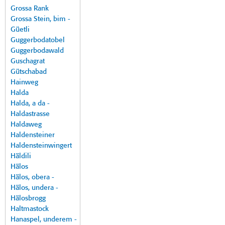
Grossa Rank
Grossa Stein, bim -
Güetli
Guggerbodatobel
Guggerbodawald
Guschagrat
Gütschabad
Hainweg
Halda
Halda, a da -
Haldastrasse
Haldaweg
Haldensteiner
Haldensteinwingert
Häldili
Hälos
Hälos, obera -
Hälos, undera -
Hälosbrogg
Haltmastock
Hanaspel, underem -