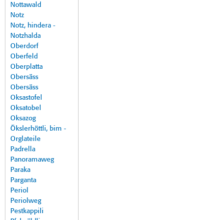
Nottawald
Notz
Notz, hindera -
Notzhalda
Oberdorf
Oberfeld
Oberplatta
Obersäss
Obersäss
Oksastofel
Oksatobel
Oksazog
Ökslerhöttli, bim -
Orglateile
Padrella
Panoramaweg
Paraka
Parganta
Periol
Periolweg
Pestkappili