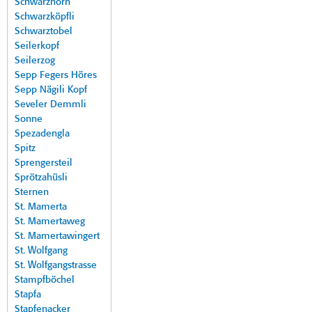
Schwarzhorn
Schwarzköpfli
Schwarztobel
Seilerkopf
Seilerzog
Sepp Fegers Höres
Sepp Nägili Kopf
Seveler Demmli
Sonne
Spezadengla
Spitz
Sprengersteil
Sprötzahüsli
Sternen
St. Mamerta
St. Mamertaweg
St. Mamertawingert
St. Wolfgang
St. Wolfgangstrasse
Stampfböchel
Stapfa
Stapfenacker