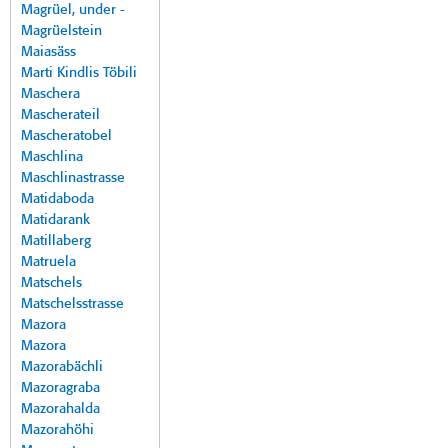
Magrüel, under -
Magrüelstein
Maiasäss
Marti Kindlis Töbili
Maschera
Mascherateil
Mascheratobel
Maschlina
Maschlinastrasse
Matidaboda
Matidarank
Matillaberg
Matruela
Matschels
Matschelsstrasse
Mazora
Mazora
Mazorabächli
Mazoragraba
Mazorahalda
Mazorahöhi