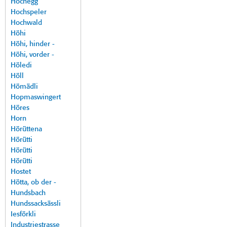
Hochegg
Hochspeler
Hochwald
Höhi
Höhi, hinder -
Höhi, vorder -
Höledi
Höll
Hömädli
Hopmaswingert
Höres
Horn
Hörüttena
Hörütti
Hörütti
Hörütti
Hostet
Hötta, ob der -
Hundsbach
Hundssacksässli
Iesförkli
Industriestrasse