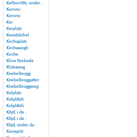
Kelberrütti, under -
Kemmi
Kemmi
Ker
Kerplatz
Kessiböchel
Kirchaplatz
Kirchawegli
Kirche
Klina Nieboda
Klubaweg
Knebelbrogg
Knebelbroggatter
Knebelbroggweg
Kolplatz
Kolplätzli
Kolplätzli
Köpf, i da -
Köpf, i da -
Köpf, under da -
Koraspitz