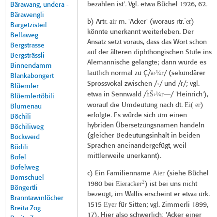
bezahlen ist'. Vgl. etwa Büchel 1926, 62.
Bärawang, undera -
Bärawengli
air
́er
b) Artr.
m. 'Acker' (woraus rtr.
)
Bargetzisteil
könnte unerkannt weiterleben. Der
Bellaweg
Ansatz setzt voraus, dass das Wort schon
Bergstrasse
auf der älteren diphthongischen Stufe ins
Bergsträssli
Alemannische gelangte; dann wurde es
Binnendamm
̀a›¼r
lautlich normal zu Ç/
/ (sekundärer
Blankabongert
›
r
Sprossvokal zwischen /
/ und /
/; vgl.
Blüemler
h̀Š›¼r—
etwa in Sennwald /
/ 'Heinrich'),
Blüemlertöbili
Ei( er
worauf die Umdeutung nach dt.
)
Blumenau
erfolgte. Es würde sich um einen
Böchili
hybriden Übersetzungsnamen handeln
Böchiliweg
(gleicher Bedeutungsinhalt in beiden
Bockweid
Sprachen aneinandergefügt, weil
Bödili
mittlerweile unerkannt).
Bofel
Bofelweg
Aier
c) Ein Familienname
(siehe Büchel
Bomschuel
2
Eieracker
1980 bei
) ist bei uns nicht
Böngertli
bezeugt; im Wallis erscheint er etwa urk.
Branntawinlöcher
Eyer
1515
für Sitten; vgl. Zimmerli 1899,
Breita Zog
17). Hier also schwerlich: 'Acker einer