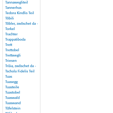
Tannawegliteil
Tannerhus
Tedora Kindlis Teil
Töbili
Töbler, zwöschet da -
Torkel
Trachter
Trappatiboda
Trett
Trettobel
Trettwegli
Triesen
Trüia, zwöschet da -
Tschola Fidelis Teil
Tuas
Tuasegg
Tuasteile
Tuastobel
Tuaswald
Tuaswand
Tüfelstein