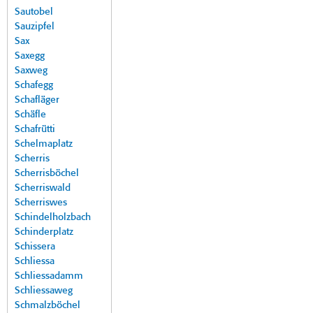
Sautobel
Sauzipfel
Sax
Saxegg
Saxweg
Schafegg
Schafläger
Schäfle
Schafrütti
Schelmaplatz
Scherris
Scherrisböchel
Scherriswald
Scherriswes
Schindelholzbach
Schinderplatz
Schissera
Schliessa
Schliessadamm
Schliessaweg
Schmalzböchel