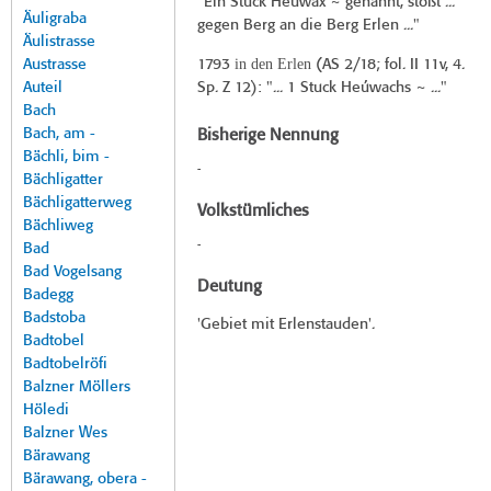
"Ein Stúck Heüwax ~ genannt, stößt ...
Äuligraba
gegen Berg an die Berg Erlen ..."
Äulistrasse
in den Erlen
Austrasse
1793
(
AS 2/18
; fol. II 11v, 4.
Auteil
Sp. Z 12): "... 1 Stuck Heúwachs ~ ..."
Bach
Bach, am -
Bisherige Nennung
Bächli, bim -
-
Bächligatter
Bächligatterweg
Volkstümliches
Bächliweg
-
Bad
Bad Vogelsang
Deutung
Badegg
Badstoba
'Gebiet mit Erlenstauden'.
Badtobel
Badtobelröfi
Balzner Möllers
Höledi
Balzner Wes
Bärawang
Bärawang, obera -