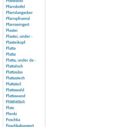
Pfalwäldli
Pfarrsbofel
Pfarrslangacker
Pfarrspfruend
Pfarrswingert
Plastei
Plastei, under -
Plasteikopf
Platta
Platta
Platta, under da -
Plattaloch
Plattasäss
Plattastech
Plattateil
Plattawald
Plattawand
Plättlitöbili
Platz
Plenki
Poschka
Poschkabongert