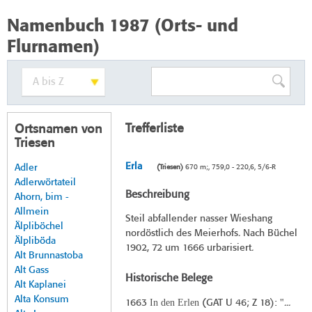
Namenbuch 1987 (Orts- und
Flurnamen)
Trefferliste
Ortsnamen von
Triesen
Erla
Adler
(Triesen)
670 m;, 759,0 - 220,6, 5/6-R
Adlerwörtateil
Beschreibung
Ahorn, bim -
Allmein
Steil abfallender nasser Wieshang
Älpliböchel
nordöstlich des Meierhofs. Nach Büchel
Älpliböda
1902, 72 um 1666 urbarisiert.
Alt Brunnastoba
Alt Gass
Historische Belege
Alt Kaplanei
Alta Konsum
In den Erlen
1663
(
GAT U 46
; Z 18): "...