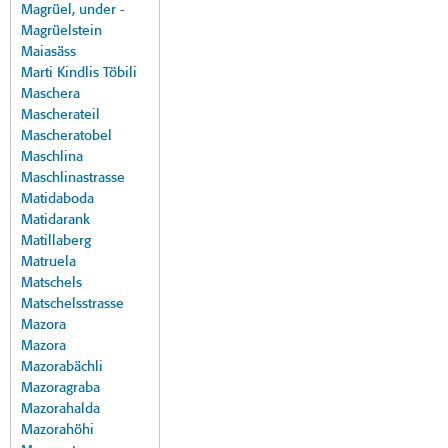
Magrüel, under -
Magrüelstein
Maiasäss
Marti Kindlis Töbili
Maschera
Mascherateil
Mascheratobel
Maschlina
Maschlinastrasse
Matidaboda
Matidarank
Matillaberg
Matruela
Matschels
Matschelsstrasse
Mazora
Mazora
Mazorabächli
Mazoragraba
Mazorahalda
Mazorahöhi