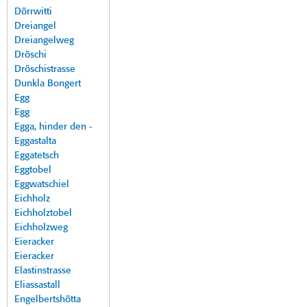
Dörrwitti
Dreiangel
Dreiangelweg
Dröschi
Dröschistrasse
Dunkla Bongert
Egg
Egg
Egga, hinder den -
Eggastalta
Eggatetsch
Eggtobel
Eggwatschiel
Eichholz
Eichholztobel
Eichholzweg
Eieracker
Eieracker
Elastinstrasse
Eliassastall
Engelbertshötta