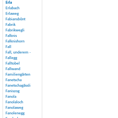
Erla
Erlabach
Erlaweg
Fabiansbünt
Fabrik
Fabrikwegli
Falknis
Falknishorn
Fall
Fall, underem -
Fallegg
Falltobel
Fallwand
Familiengärten
Fanetscha
Fanetschagässli
Faniszog
Fanola
Fanolaloch
Fanolaweg
Fanolenegg