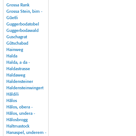
Grossa Rank
Grossa Stein, bim -
Güetli
Guggerbodatobel
Guggerbodawald
Guschagrat
Gütschabad
Hainweg
Halda
Halda, a da -
Haldastrasse
Haldaweg
Haldensteiner
Haldensteinwingert
Häldili
Hälos
Hälos, obera -
Hälos, undera -
Hälosbrogg
Haltmastock
Hanaspel, underem -