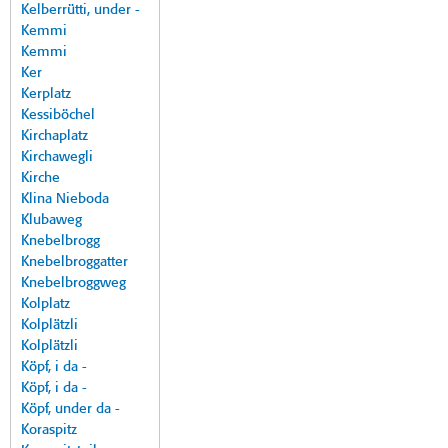
Kelberrütti, under -
Kemmi
Kemmi
Ker
Kerplatz
Kessiböchel
Kirchaplatz
Kirchawegli
Kirche
Klina Nieboda
Klubaweg
Knebelbrogg
Knebelbroggatter
Knebelbroggweg
Kolplatz
Kolplätzli
Kolplätzli
Köpf, i da -
Köpf, i da -
Köpf, under da -
Koraspitz