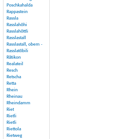
Poschkahalda
Rappastein
Rassla
Rasslahöhi
Rasslahöttli
Rasslastall
Rasslastall, obem -
Rasslatöbili
Rätikon
Realateil
Resch
Retscha
Retta
Rhein
Rheinau
Rheindamm
Riet
Rietli
Rietli
Riettola
Rietweg