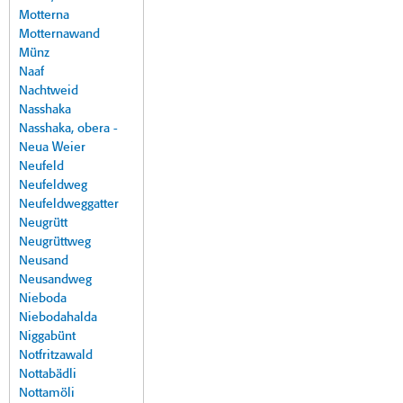
Motterna
Motternawand
Münz
Naaf
Nachtweid
Nasshaka
Nasshaka, obera -
Neua Weier
Neufeld
Neufeldweg
Neufeldweggatter
Neugrütt
Neugrüttweg
Neusand
Neusandweg
Nieboda
Niebodahalda
Niggabünt
Notfritzawald
Nottabädli
Nottamöli