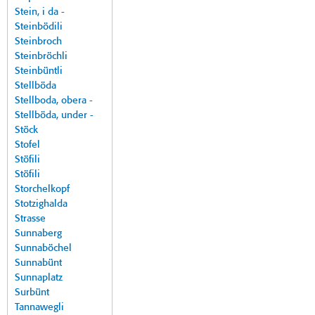
Stein, i da -
Steinbödili
Steinbroch
Steinbröchli
Steinbüntli
Stellböda
Stellboda, obera -
Stellböda, under -
Stöck
Stofel
Stöfili
Stöfili
Storchelkopf
Stotzighalda
Strasse
Sunnaberg
Sunnaböchel
Sunnabünt
Sunnaplatz
Surbünt
Tannawegli