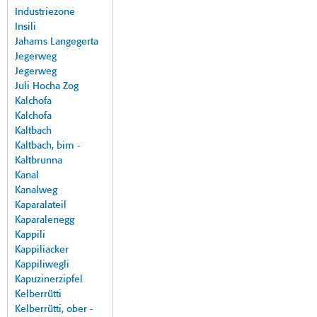
Industriezone
Insili
Jahams Langegerta
Jegerweg
Jegerweg
Juli Hocha Zog
Kalchofa
Kalchofa
Kaltbach
Kaltbach, bim -
Kaltbrunna
Kanal
Kanalweg
Kaparalateil
Kaparalenegg
Kappili
Kappiliacker
Kappiliwegli
Kapuzinerzipfel
Kelberrütti
Kelberrütti, ober -