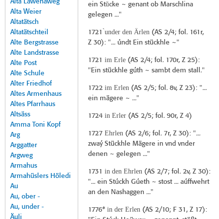
Alta Lawenaweg
ŭ
ein St
cke ~ genant ob Marschlina
Alta Weier
gelegen ..."
Altatätsch
̀under den Ärlen
Altatätschteil
1721
(
AS 2/4
; fol. 161r,
Alte Bergstrasse
Z 30): "... úndt Ein stückhle ~"
Alte Landstrasse
im Erle
1721
(
AS 2/4
; fol. 170r, Z 25):
Alte Post
"Ein stückhle gúth ~ sambt dem stall."
Alte Schule
Alter Friedhof
im Erlen
1722
(
AS 2/5
; fol. 8v, Z 23): "...
Altes Armenhaus
ein mägere ~ ..."
Altes Pfarrhaus
Altsäss
in Erler
1724
(
AS 2/5
; fol. 90r, Z 4)
Amma Toni Kopf
Ehrlen
1727
(
AS 2/6
; fol. 7r, Z 30): "...
Arg
zwaý Stückhle Mägere in vnd vnder
Arggatter
denen ~ gelegen ..."
Argweg
Armahus
in den Ehrlen
1731
(
AS 2/7
; fol. 2v, Z 30):
Armahüslers Höledi
"... ein Stúckh Gúeth ~ stost ... aúffwehrt
Au
an den Nashaggen ..."
Au, ober -
Au, under -
in der Erlen
1776*
(
AS 2/10
; F 31, Z 17):
Äuli