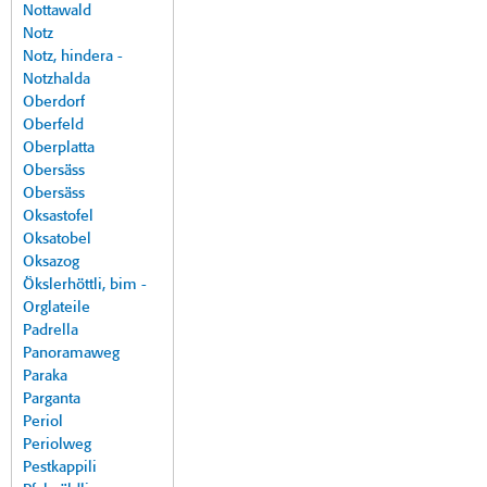
Nottawald
Notz
Notz, hindera -
Notzhalda
Oberdorf
Oberfeld
Oberplatta
Obersäss
Obersäss
Oksastofel
Oksatobel
Oksazog
Ökslerhöttli, bim -
Orglateile
Padrella
Panoramaweg
Paraka
Parganta
Periol
Periolweg
Pestkappili