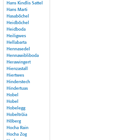
Hans Kindlis Sattel
Hans Marti
Hasaböchel
Heidböchel
Heidboda
Heiligwes
Hellabarta
Hennasedel
Hennawibliboda
Herawingert
Hienzastall
Hiertwes
Hinderstech
Hindertuas
Hobel
Hobel
Hobelegg
Hobeltrüia
Höberg
Hocha Rain
Hocha Zog