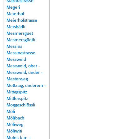
Mazorastrasse
Megeri
Meierhof
Meierhofstrasse
Meisbädli
Mesmersguet
Mesmersgüetli
Messina
Messinastrasse
Messweid
Messweid, ober -
Messweid, under -
Mesterweg
Mettatag, underem -
Mittagspitz
Mittlerspitz
Moggaschlössli
Möli
Mölibach
Möliweg
Möliwiti
Motel, bim -