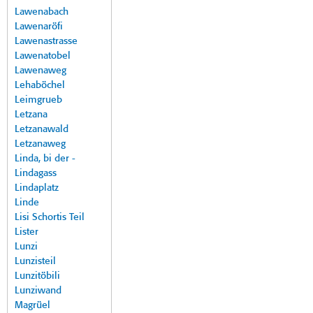
Lawenabach
Lawenaröfi
Lawenastrasse
Lawenatobel
Lawenaweg
Lehaböchel
Leimgrueb
Letzana
Letzanawald
Letzanaweg
Linda, bi der -
Lindagass
Lindaplatz
Linde
Lisi Schortis Teil
Lister
Lunzi
Lunzisteil
Lunzitöbili
Lunziwand
Magrüel