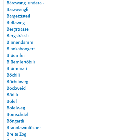
Bärawang, undera -
Bärawengli
Bargetzisteil
Bellaweg
Bergstrasse
Bergsträssli
Binnendamm
Blankabongert
Blüemler
Blüemlertöbili
Blumenau
Böchili
Böchiliweg
Bockweid
Bödili
Bofel
Bofelweg
Bomschuel
Böngertli
Branntawinlöcher
Breita Zog