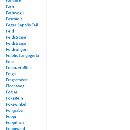
Faraloch
Farb
Farbwegli
Faschiels
Feger Sepplis Teil
Feld
Feldstrasse
Feldstrasse
Feldwingert
Fidelis Langegerta
Fina
Finanzerhöttli
Finga
Fingastrasse
Flochtweg
Fögler
Foksstein
Fokswinkel
Föligraba
Foppi
Foppiloch
Foppiwald