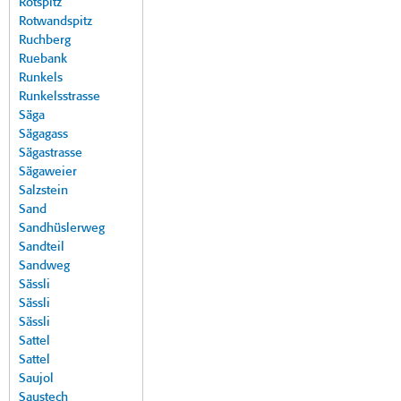
Rotspitz
Rotwandspitz
Ruchberg
Ruebank
Runkels
Runkelsstrasse
Säga
Sägagass
Sägastrasse
Sägaweier
Salzstein
Sand
Sandhüslerweg
Sandteil
Sandweg
Sässli
Sässli
Sässli
Sattel
Sattel
Saujol
Saustech