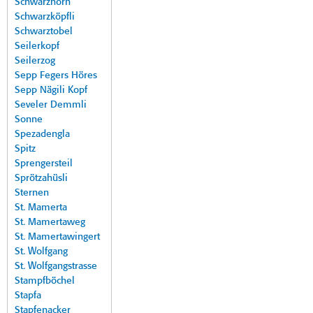
Schwarzhorn
Schwarzköpfli
Schwarztobel
Seilerkopf
Seilerzog
Sepp Fegers Höres
Sepp Nägili Kopf
Seveler Demmli
Sonne
Spezadengla
Spitz
Sprengersteil
Sprötzahüsli
Sternen
St. Mamerta
St. Mamertaweg
St. Mamertawingert
St. Wolfgang
St. Wolfgangstrasse
Stampfböchel
Stapfa
Stapfenacker