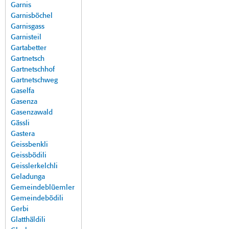
Garnis
Garnisböchel
Garnisgass
Garnisteil
Gartabetter
Gartnetsch
Gartnetschhof
Gartnetschweg
Gaselfa
Gasenza
Gasenzawald
Gässli
Gastera
Geissbenkli
Geissbödili
Geisslerkelchli
Geladunga
Gemeindeblüemler
Gemeindebödili
Gerbi
Glatthäldili