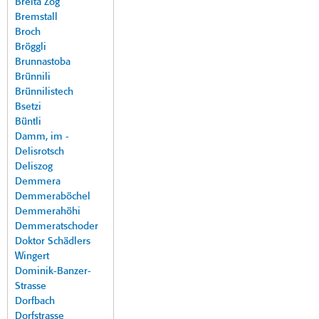
Breita Zog
Bremstall
Broch
Bröggli
Brunnastoba
Brünnili
Brünnilistech
Bsetzi
Büntli
Damm, im -
Delisrotsch
Deliszog
Demmera
Demmeraböchel
Demmerahöhi
Demmeratschoder
Doktor Schädlers
Wingert
Dominik-Banzer-
Strasse
Dorfbach
Dorfstrasse