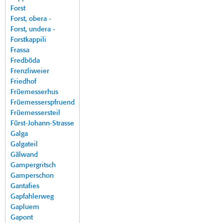
Forst
Forst, obera -
Forst, undera -
Forstkappili
Frassa
Fredböda
Frenzliweier
Friedhof
Früemesserhus
Früemesserspfruend
Früemessersteil
Fürst-Johann-Strasse
Galga
Galgateil
Gälwand
Gampergritsch
Gamperschon
Gantafies
Gapfahlerweg
Gapluem
Gapont