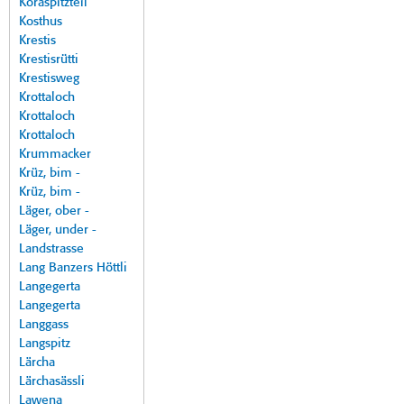
Koraspitzteil
Kosthus
Krestis
Krestisrütti
Krestisweg
Krottaloch
Krottaloch
Krottaloch
Krummacker
Krüz, bim -
Krüz, bim -
Läger, ober -
Läger, under -
Landstrasse
Lang Banzers Höttli
Langegerta
Langegerta
Langgass
Langspitz
Lärcha
Lärchasässli
Lawena