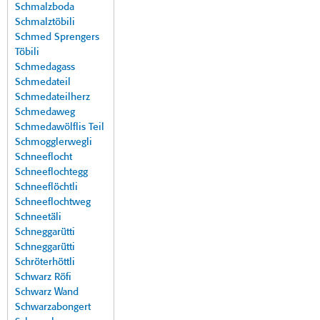
Schmalzboda
Schmalztöbili
Schmed Sprengers
Töbili
Schmedagass
Schmedateil
Schmedateilherz
Schmedaweg
Schmedawölflis Teil
Schmogglerwegli
Schneeflocht
Schneeflochtegg
Schneeflöchtli
Schneeflochtweg
Schneetäli
Schneggarütti
Schneggarütti
Schröterhöttli
Schwarz Röfi
Schwarz Wand
Schwarzabongert