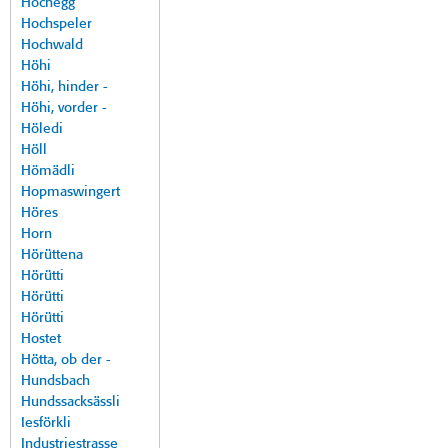
Hochegg
Hochspeler
Hochwald
Höhi
Höhi, hinder -
Höhi, vorder -
Höledi
Höll
Hömädli
Hopmaswingert
Höres
Horn
Hörüttena
Hörütti
Hörütti
Hörütti
Hostet
Hötta, ob der -
Hundsbach
Hundssacksässli
Iesförkli
Industriestrasse