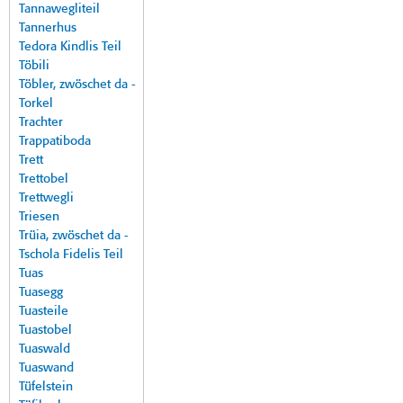
Tannawegliteil
Tannerhus
Tedora Kindlis Teil
Töbili
Töbler, zwöschet da -
Torkel
Trachter
Trappatiboda
Trett
Trettobel
Trettwegli
Triesen
Trüia, zwöschet da -
Tschola Fidelis Teil
Tuas
Tuasegg
Tuasteile
Tuastobel
Tuaswald
Tuaswand
Tüfelstein