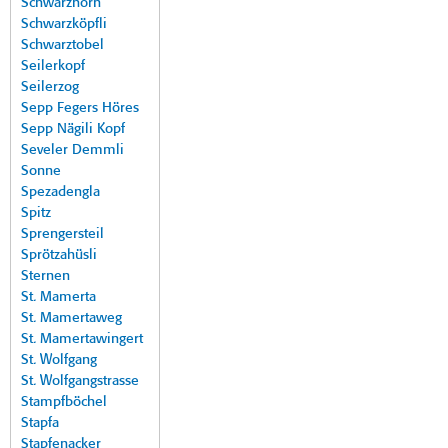
Schwarzhorn
Schwarzköpfli
Schwarztobel
Seilerkopf
Seilerzog
Sepp Fegers Höres
Sepp Nägili Kopf
Seveler Demmli
Sonne
Spezadengla
Spitz
Sprengersteil
Sprötzahüsli
Sternen
St. Mamerta
St. Mamertaweg
St. Mamertawingert
St. Wolfgang
St. Wolfgangstrasse
Stampfböchel
Stapfa
Stapfenacker