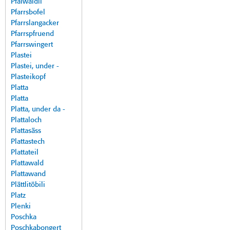
Pfalwäldli
Pfarrsbofel
Pfarrslangacker
Pfarrspfruend
Pfarrswingert
Plastei
Plastei, under -
Plasteikopf
Platta
Platta
Platta, under da -
Plattaloch
Plattasäss
Plattastech
Plattateil
Plattawald
Plattawand
Plättlitöbili
Platz
Plenki
Poschka
Poschkabongert