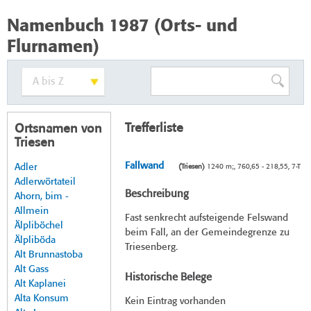
Namenbuch 1987 (Orts- und
Flurnamen)
Trefferliste
Ortsnamen von
Triesen
Fallwand
Adler
(Triesen)
1240 m;, 760,65 - 218,55, 7-T
Adlerwörtateil
Beschreibung
Ahorn, bim -
Allmein
Fast senkrecht aufsteigende Felswand
Älpliböchel
beim Fall, an der Gemeindegrenze zu
Älpliböda
Triesenberg.
Alt Brunnastoba
Alt Gass
Historische Belege
Alt Kaplanei
Alta Konsum
Kein Eintrag vorhanden