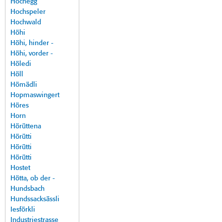
Hochegg
Hochspeler
Hochwald
Höhi
Höhi, hinder -
Höhi, vorder -
Höledi
Höll
Hömädli
Hopmaswingert
Höres
Horn
Hörüttena
Hörütti
Hörütti
Hörütti
Hostet
Hötta, ob der -
Hundsbach
Hundssacksässli
Iesförkli
Industriestrasse