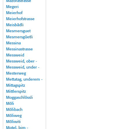
Mazorastrasse
Megeri
Meierhof
Meierhofstrasse
Meisbädli
Mesmersguet
Mesmersgüetli
Messina
Messinastrasse
Messweid
Messweid, ober -
Messweid, under -
Mesterweg
Mettatag, underem -
Mittagspitz
Mittlerspitz
Moggaschlössli
Möli
Mölibach
Möliweg
Möliwiti
Motel, bim -