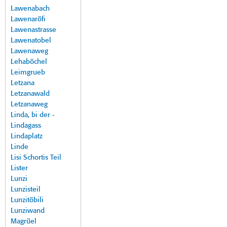
Lawenabach
Lawenaröfi
Lawenastrasse
Lawenatobel
Lawenaweg
Lehaböchel
Leimgrueb
Letzana
Letzanawald
Letzanaweg
Linda, bi der -
Lindagass
Lindaplatz
Linde
Lisi Schortis Teil
Lister
Lunzi
Lunzisteil
Lunzitöbili
Lunziwand
Magrüel