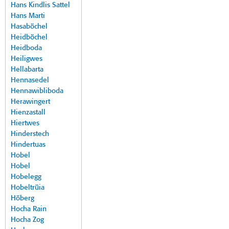
Hans Kindlis Sattel
Hans Marti
Hasaböchel
Heidböchel
Heidboda
Heiligwes
Hellabarta
Hennasedel
Hennawibliboda
Herawingert
Hienzastall
Hiertwes
Hinderstech
Hindertuas
Hobel
Hobel
Hobelegg
Hobeltrüia
Höberg
Hocha Rain
Hocha Zog