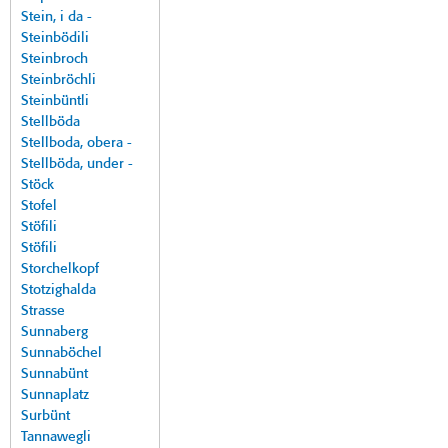
Stein, i da -
Steinbödili
Steinbroch
Steinbröchli
Steinbüntli
Stellböda
Stellboda, obera -
Stellböda, under -
Stöck
Stofel
Stöfili
Stöfili
Storchelkopf
Stotzighalda
Strasse
Sunnaberg
Sunnaböchel
Sunnabünt
Sunnaplatz
Surbünt
Tannawegli