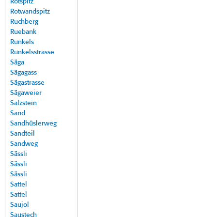
Rotspitz
Rotwandspitz
Ruchberg
Ruebank
Runkels
Runkelsstrasse
Säga
Sägagass
Sägastrasse
Sägaweier
Salzstein
Sand
Sandhüslerweg
Sandteil
Sandweg
Sässli
Sässli
Sässli
Sattel
Sattel
Saujol
Saustech