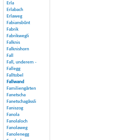
Erla
Erlabach
Erlaweg
Fabiansbünt
Fabrik
Fabrikwegli
Falknis
Falknishorn
Fall
Fall, underem -
Fallegg
Falltobel
Fallwand
Familiengärten
Fanetscha
Fanetschagässli
Faniszog
Fanola
Fanolaloch
Fanolaweg
Fanolenegg