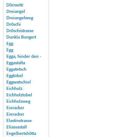
Dörrwitti
Dreiangel
Dreiangelweg
Dröschi
Dröschistrasse
Dunkla Bongert
Egg
Egg
Egga, hinder den -
Eggastalta
Eggatetsch
Eggtobel
Eggwatschiel
Eichholz
Eichholztobel
Eichholzweg
Eieracker
Eieracker
Elastinstrasse
Eliassastall
Engelbertshötta