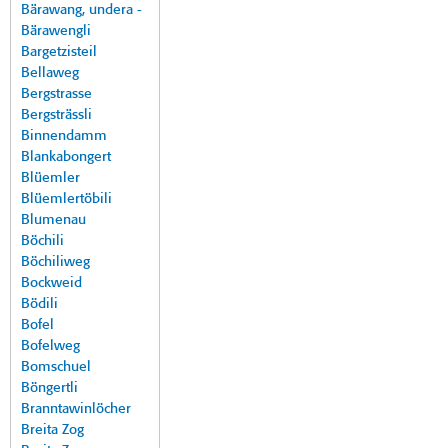
Bärawang, undera -
Bärawengli
Bargetzisteil
Bellaweg
Bergstrasse
Bergsträssli
Binnendamm
Blankabongert
Blüemler
Blüemlertöbili
Blumenau
Böchili
Böchiliweg
Bockweid
Bödili
Bofel
Bofelweg
Bomschuel
Böngertli
Branntawinlöcher
Breita Zog