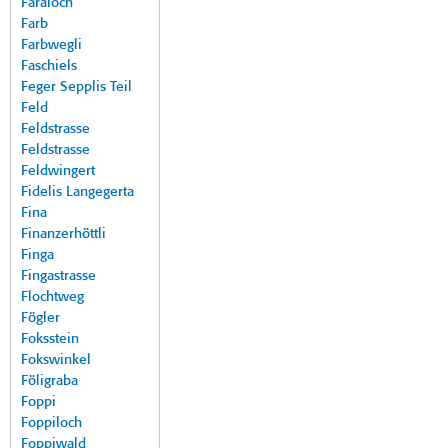
Faraloch
Farb
Farbwegli
Faschiels
Feger Sepplis Teil
Feld
Feldstrasse
Feldstrasse
Feldwingert
Fidelis Langegerta
Fina
Finanzerhöttli
Finga
Fingastrasse
Flochtweg
Fögler
Foksstein
Fokswinkel
Föligraba
Foppi
Foppiloch
Foppiwald