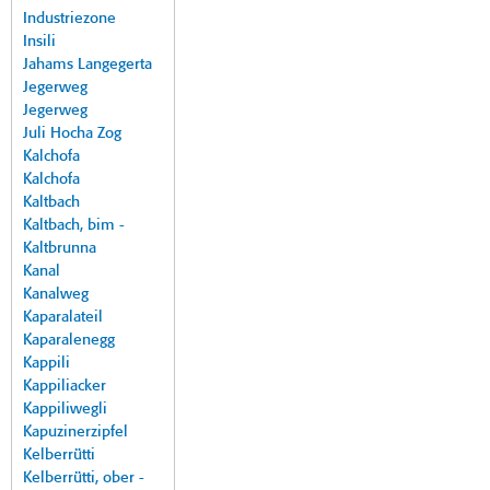
Industriezone
Insili
Jahams Langegerta
Jegerweg
Jegerweg
Juli Hocha Zog
Kalchofa
Kalchofa
Kaltbach
Kaltbach, bim -
Kaltbrunna
Kanal
Kanalweg
Kaparalateil
Kaparalenegg
Kappili
Kappiliacker
Kappiliwegli
Kapuzinerzipfel
Kelberrütti
Kelberrütti, ober -