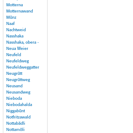
Motterna
Motternawand
Münz
Naaf
Nachtweid
Nasshaka
Nasshaka, obera -
Neua Weier
Neufeld
Neufeldweg
Neufeldweggatter
Neugrütt
Neugrüttweg
Neusand
Neusandweg
Nieboda
Niebodahalda
Niggabünt
Notfritzawald
Nottabädli
Nottamöli