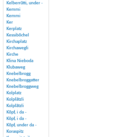
Kelberrütti, under -
Kemmi
Kemmi
Ker
Kerplatz
Kessiböchel
Kirchaplatz
Kirchawegli
Kirche
Klina Nieboda
Klubaweg
Knebelbrogg
Knebelbroggatter
Knebelbroggweg
Kolplatz
Kolplätzli
Kolplätzli
Köpf, i da -
Köpf, i da -
Köpf, under da -
Koraspitz