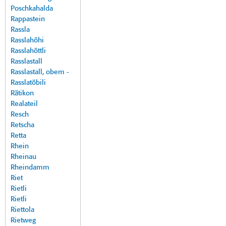
Poschkahalda
Rappastein
Rassla
Rasslahöhi
Rasslahöttli
Rasslastall
Rasslastall, obem -
Rasslatöbili
Rätikon
Realateil
Resch
Retscha
Retta
Rhein
Rheinau
Rheindamm
Riet
Rietli
Rietli
Riettola
Rietweg