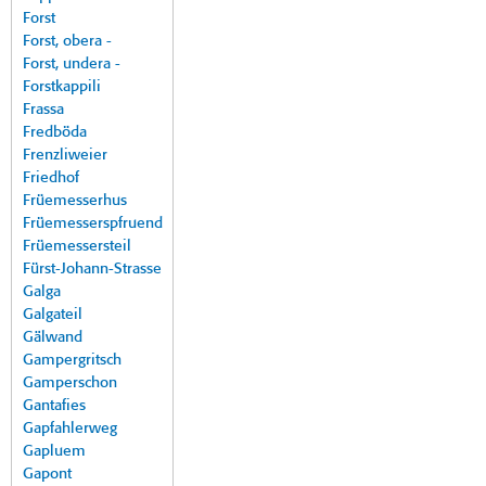
Forst
Forst, obera -
Forst, undera -
Forstkappili
Frassa
Fredböda
Frenzliweier
Friedhof
Früemesserhus
Früemesserspfruend
Früemessersteil
Fürst-Johann-Strasse
Galga
Galgateil
Gälwand
Gampergritsch
Gamperschon
Gantafies
Gapfahlerweg
Gapluem
Gapont