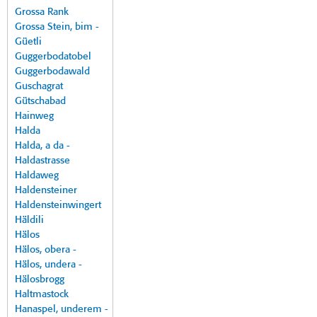
Grossa Rank
Grossa Stein, bim -
Güetli
Guggerbodatobel
Guggerbodawald
Guschagrat
Gütschabad
Hainweg
Halda
Halda, a da -
Haldastrasse
Haldaweg
Haldensteiner
Haldensteinwingert
Häldili
Hälos
Hälos, obera -
Hälos, undera -
Hälosbrogg
Haltmastock
Hanaspel, underem -