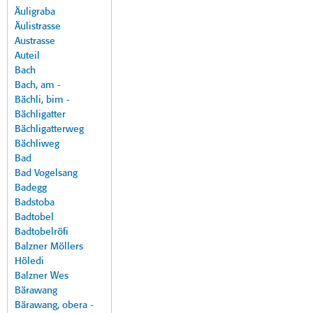
Äuligraba
Äulistrasse
Austrasse
Auteil
Bach
Bach, am -
Bächli, bim -
Bächligatter
Bächligatterweg
Bächliweg
Bad
Bad Vogelsang
Badegg
Badstoba
Badtobel
Badtobelröfi
Balzner Möllers
Höledi
Balzner Wes
Bärawang
Bärawang, obera -