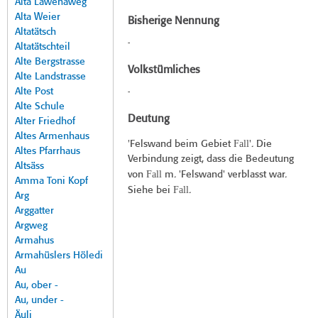
Alta Lawenaweg
Alta Weier
Bisherige Nennung
Altatätsch
-
Altatätschteil
Alte Bergstrasse
Volkstümliches
Alte Landstrasse
Alte Post
-
Alte Schule
Deutung
Alter Friedhof
Altes Armenhaus
Fall
'Felswand beim Gebiet
'. Die
Altes Pfarrhaus
Verbindung zeigt, dass die Bedeutung
Altsäss
Fall
von
m. 'Felswand' verblasst war.
Amma Toni Kopf
Fall
Siehe bei
.
Arg
Arggatter
Argweg
Armahus
Armahüslers Höledi
Au
Au, ober -
Au, under -
Äuli