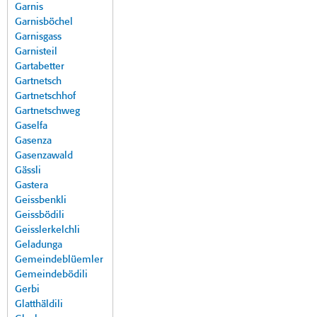
Garnis
Garnisböchel
Garnisgass
Garnisteil
Gartabetter
Gartnetsch
Gartnetschhof
Gartnetschweg
Gaselfa
Gasenza
Gasenzawald
Gässli
Gastera
Geissbenkli
Geissbödili
Geisslerkelchli
Geladunga
Gemeindeblüemler
Gemeindebödili
Gerbi
Glatthäldili