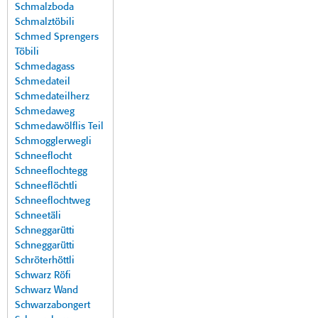
Schmalzboda
Schmalztöbili
Schmed Sprengers
Töbili
Schmedagass
Schmedateil
Schmedateilherz
Schmedaweg
Schmedawölflis Teil
Schmogglerwegli
Schneeflocht
Schneeflochtegg
Schneeflöchtli
Schneeflochtweg
Schneetäli
Schneggarütti
Schneggarütti
Schröterhöttli
Schwarz Röfi
Schwarz Wand
Schwarzabongert