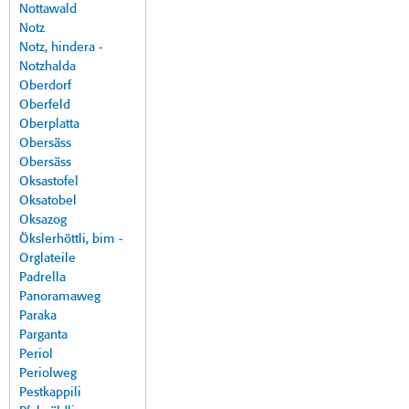
Nottawald
Notz
Notz, hindera -
Notzhalda
Oberdorf
Oberfeld
Oberplatta
Obersäss
Obersäss
Oksastofel
Oksatobel
Oksazog
Ökslerhöttli, bim -
Orglateile
Padrella
Panoramaweg
Paraka
Parganta
Periol
Periolweg
Pestkappili