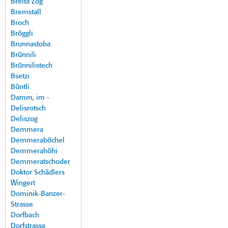
Breita Zog
Bremstall
Broch
Bröggli
Brunnastoba
Brünnili
Brünnilistech
Bsetzi
Büntli
Damm, im -
Delisrotsch
Deliszog
Demmera
Demmeraböchel
Demmerahöhi
Demmeratschoder
Doktor Schädlers
Wingert
Dominik-Banzer-
Strasse
Dorfbach
Dorfstrasse