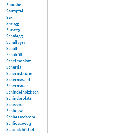
Sautobel
Sauzipfel
Sax
Saxegg
Saxweg
Schafegg
Schafläger
Schäfle
Schafrütti
Schelmaplatz
Scherris
Scherrisböchel
Scherriswald
Scherriswes
Schindelholzbach
Schinderplatz
Schissera
Schliessa
Schliessadamm
Schliessaweg
Schmalzböchel