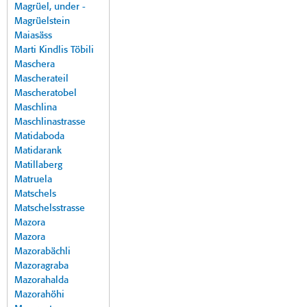
Magrüel, under -
Magrüelstein
Maiasäss
Marti Kindlis Töbili
Maschera
Mascherateil
Mascheratobel
Maschlina
Maschlinastrasse
Matidaboda
Matidarank
Matillaberg
Matruela
Matschels
Matschelsstrasse
Mazora
Mazora
Mazorabächli
Mazoragraba
Mazorahalda
Mazorahöhi