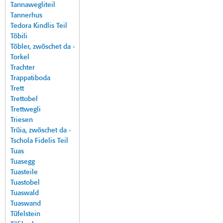
Tannawegliteil
Tannerhus
Tedora Kindlis Teil
Töbili
Töbler, zwöschet da -
Torkel
Trachter
Trappatiboda
Trett
Trettobel
Trettwegli
Triesen
Trüia, zwöschet da -
Tschola Fidelis Teil
Tuas
Tuasegg
Tuasteile
Tuastobel
Tuaswald
Tuaswand
Tüfelstein