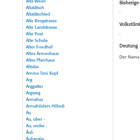
Alta Weier
Bisherig
Altatätsch
-
Altatätschteil
Alte Bergstrasse
Volkstüml
Alte Landstrasse
Alte Post
-
Alte Schule
Deutung
Alter Friedhof
Altes Armenhaus
Der Name 
Altes Pfarrhaus
Altsäss
Amma Toni Kopf
Arg
Arggatter
Argweg
Armahus
Armahüslers Höledi
Au
Au, ober -
Au, under -
Äuli
Äuligraba