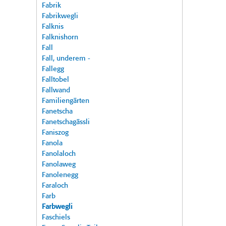
Fabrik
Fabrikwegli
Falknis
Falknishorn
Fall
Fall, underem -
Fallegg
Falltobel
Fallwand
Familiengärten
Fanetscha
Fanetschagässli
Faniszog
Fanola
Fanolaloch
Fanolaweg
Fanolenegg
Faraloch
Farb
Farbwegli
Faschiels