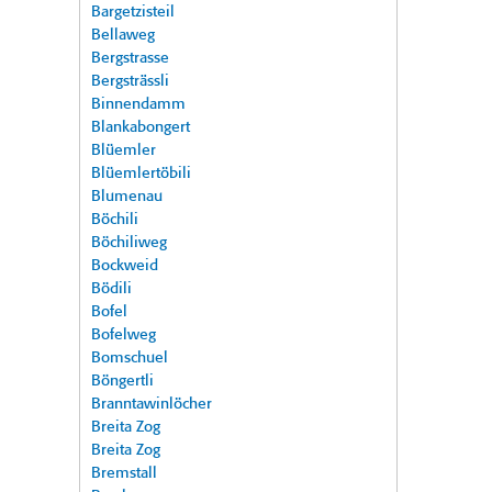
Bargetzisteil
Bellaweg
Bergstrasse
Bergsträssli
Binnendamm
Blankabongert
Blüemler
Blüemlertöbili
Blumenau
Böchili
Böchiliweg
Bockweid
Bödili
Bofel
Bofelweg
Bomschuel
Böngertli
Branntawinlöcher
Breita Zog
Breita Zog
Bremstall