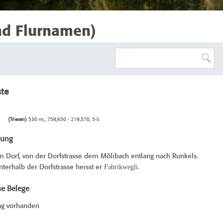
nd Flurnamen)
ste
(Triesen)
530 m;, 758,650 - 219,570, 5-S
bung
 Dorf, von der Dorfstrasse dem Mölibach entlang nach Runkels.
Fabrikwegli
nterhalb der Dorfstrasse heisst er
.
he Belege
ag vorhanden