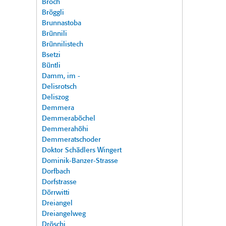
Broch
Bröggli
Brunnastoba
Brünnili
Brünnilistech
Bsetzi
Büntli
Damm, im -
Delisrotsch
Deliszog
Demmera
Demmeraböchel
Demmerahöhi
Demmeratschoder
Doktor Schädlers Wingert
Dominik-Banzer-Strasse
Dorfbach
Dorfstrasse
Dörrwitti
Dreiangel
Dreiangelweg
Dröschi