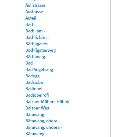
Äulistrasse
Austrasse
Auteil
Bach
Bach, am -
Bächli, bim -
Bächligatter
Bächligatterweg
Bächliweg
Bad
Bad Vogelsang
Badegg
Badstoba
Badtobel
Badtobelröfi
Balzner Möllers Höledi
Balzner Wes
Bärawang
Bärawang, obera -
Bärawang, undera -
Bärawengli