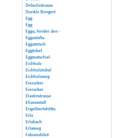
Dröschistrasse
Dunkla Bongert
Egg
Egg
Egga, hinder den -
Eggastalta
Eggatetsch
Eggtobel
Eggwatschiel
Eichholz
Eichholztobel
Eichholzweg
Eieracker
Eieracker
Elastinstrasse
Eliassastall
Engelbertshötta
Erla
Erlabach
Erlaweg
Fabiansbünt