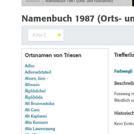
|
Wohnen
Namenbuch 1987 (Orts- und Flurnamen)
Namenbuch 1987 (Orts- u
Trefferli
Ortsnamen von Triesen
Adler
Farbwegli
Adlerwörtateil
Ahorn, bim -
Beschrei
Allmein
Älpliböchel
Fussweg im
Älpliböda
Westlich u
Alt Brunnastoba
Alt Gass
Historisc
Alt Kaplanei
Alta Konsum
Kein Eintr
Alta Lawenaweg