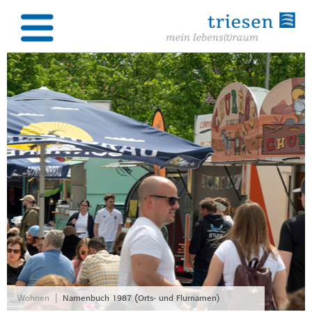
|
Wohnen
Namenbuch 1987 (Orts- und Flurnamen)