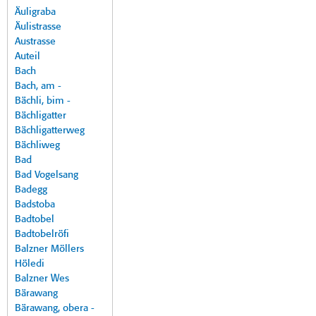
Äuligraba
Äulistrasse
Austrasse
Auteil
Bach
Bach, am -
Bächli, bim -
Bächligatter
Bächligatterweg
Bächliweg
Bad
Bad Vogelsang
Badegg
Badstoba
Badtobel
Badtobelröfi
Balzner Möllers
Höledi
Balzner Wes
Bärawang
Bärawang, obera -