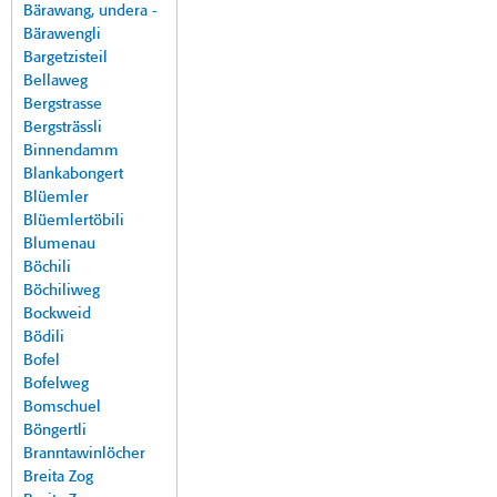
Bärawang, undera -
Bärawengli
Bargetzisteil
Bellaweg
Bergstrasse
Bergsträssli
Binnendamm
Blankabongert
Blüemler
Blüemlertöbili
Blumenau
Böchili
Böchiliweg
Bockweid
Bödili
Bofel
Bofelweg
Bomschuel
Böngertli
Branntawinlöcher
Breita Zog