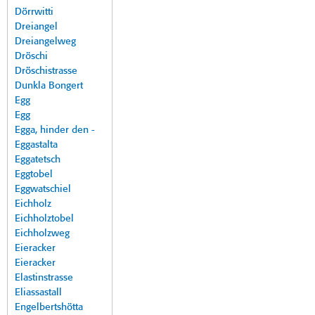
Dörrwitti
Dreiangel
Dreiangelweg
Dröschi
Dröschistrasse
Dunkla Bongert
Egg
Egg
Egga, hinder den -
Eggastalta
Eggatetsch
Eggtobel
Eggwatschiel
Eichholz
Eichholztobel
Eichholzweg
Eieracker
Eieracker
Elastinstrasse
Eliassastall
Engelbertshötta