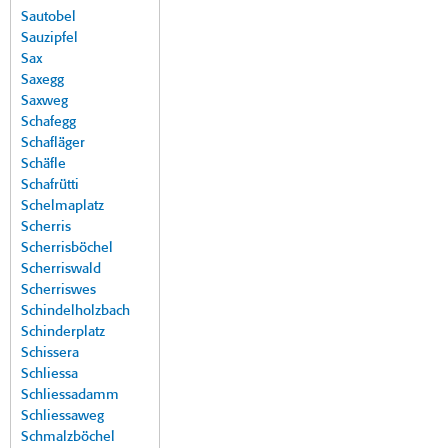
Sautobel
Sauzipfel
Sax
Saxegg
Saxweg
Schafegg
Schafläger
Schäfle
Schafrütti
Schelmaplatz
Scherris
Scherrisböchel
Scherriswald
Scherriswes
Schindelholzbach
Schinderplatz
Schissera
Schliessa
Schliessadamm
Schliessaweg
Schmalzböchel