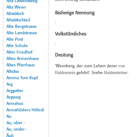
Alta Lawenaweg
Alta Weier
Bisherige Nennung
Altatätsch
Altatätschteil
-
Alte Bergstrasse
Alte Landstrasse
Volkstümliches
Alte Post
-
Alte Schule
Alter Friedhof
Deutung
Altes Armenhaus
Altes Pfarrhaus
von
'Weinberg, der zum Lehen derer
Altsäss
Haldenstein
Haldensteiner
gehört'. Siehe
.
Amma Toni Kopf
Arg
Arggatter
Argweg
Armahus
Armahüslers Höledi
Au
Au, ober -
Au, under -
Äuli