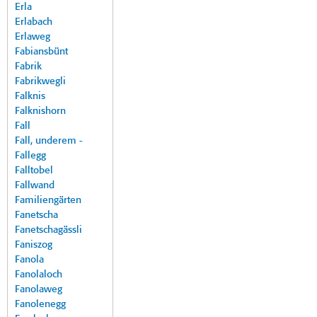
Erla
Erlabach
Erlaweg
Fabiansbünt
Fabrik
Fabrikwegli
Falknis
Falknishorn
Fall
Fall, underem -
Fallegg
Falltobel
Fallwand
Familiengärten
Fanetscha
Fanetschagässli
Faniszog
Fanola
Fanolaloch
Fanolaweg
Fanolenegg