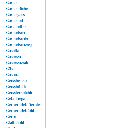
Garnis
Garnisböchel
Garnisgass
Garnisteil
Gartabetter
Gartnetsch
Gartnetschhof
Gartnetschweg
Gaselfa
Gasenza
Gasenzawald
Gässli
Gastera
Geissbenkli
Geissbödili
Geisslerkelchli
Geladunga
Gemeindeblüemler
Gemeindebödili
Gerbi
Glatthäldili