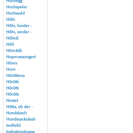
Hochegg
Hochspeler
Hochwald
Höhi
Höhi, hinder -
Höhi, vorder -
Höledi
Höll
Hömädli
Hopmaswingert
Höres
Horn
Hörüttena
Hörütti
Hörütti
Hörütti
Hostet
Hötta, ob der -
Hundsbach
Hundssacksässli
Iesförkli
Industriestrasse