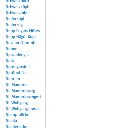
Schwarzhorn
Schwarzköpfli
Schwarztobel
Seilerkopf
Seilerzog
Sepp Fegers Höres
Sepp Nägili Kopf
Seveler Demmli
Sonne
Spezadengla
Spitz
Sprengersteil
Sprötzahüsli
Sternen
St. Mamerta
St. Mamertaweg
St. Mamertawingert
St. Wolfgang
St. Wolfgangstrasse
Stampfböchel
Stapfa
Stapfenacker