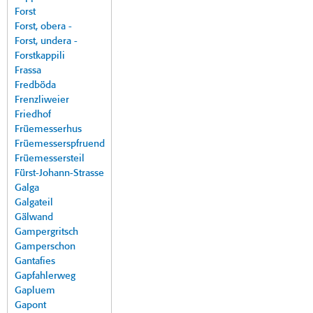
Forst
Forst, obera -
Forst, undera -
Forstkappili
Frassa
Fredböda
Frenzliweier
Friedhof
Früemesserhus
Früemesserspfruend
Früemessersteil
Fürst-Johann-Strasse
Galga
Galgateil
Gälwand
Gampergritsch
Gamperschon
Gantafies
Gapfahlerweg
Gapluem
Gapont