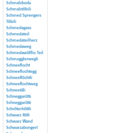
Schmalzboda
Schmalztöbili
Schmed Sprengers
Töbili
Schmedagass
Schmedateil
Schmedateilherz
Schmedaweg
Schmedawölflis Teil
Schmogglerwegli
Schneeflocht
Schneeflochtegg
Schneeflöchtli
Schneeflochtweg
Schneetäli
Schneggarütti
Schneggarütti
Schröterhöttli
Schwarz Röfi
Schwarz Wand
Schwarzabongert