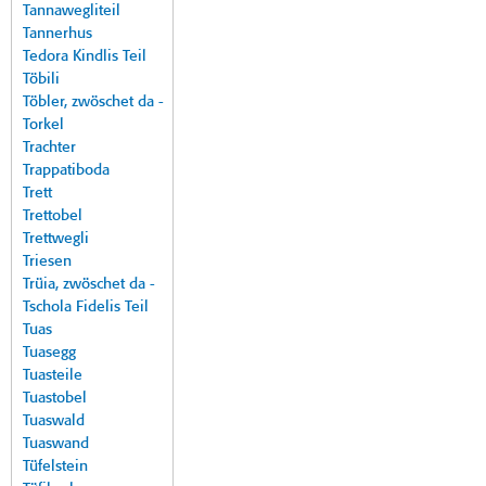
Tannawegliteil
Tannerhus
Tedora Kindlis Teil
Töbili
Töbler, zwöschet da -
Torkel
Trachter
Trappatiboda
Trett
Trettobel
Trettwegli
Triesen
Trüia, zwöschet da -
Tschola Fidelis Teil
Tuas
Tuasegg
Tuasteile
Tuastobel
Tuaswald
Tuaswand
Tüfelstein