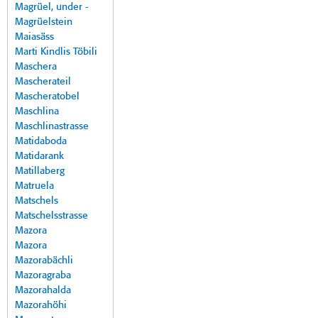
Magrüel, under -
Magrüelstein
Maiasäss
Marti Kindlis Töbili
Maschera
Mascherateil
Mascheratobel
Maschlina
Maschlinastrasse
Matidaboda
Matidarank
Matillaberg
Matruela
Matschels
Matschelsstrasse
Mazora
Mazora
Mazorabächli
Mazoragraba
Mazorahalda
Mazorahöhi