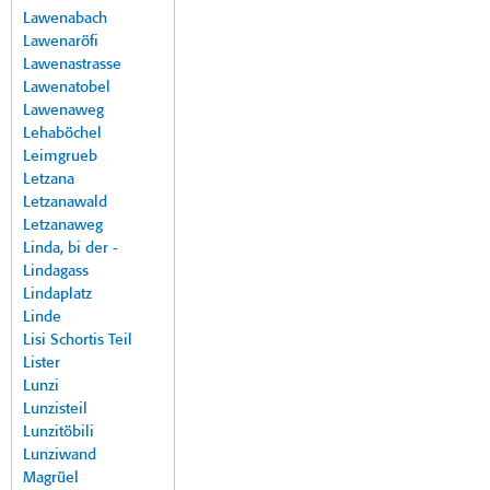
Lawenabach
Lawenaröfi
Lawenastrasse
Lawenatobel
Lawenaweg
Lehaböchel
Leimgrueb
Letzana
Letzanawald
Letzanaweg
Linda, bi der -
Lindagass
Lindaplatz
Linde
Lisi Schortis Teil
Lister
Lunzi
Lunzisteil
Lunzitöbili
Lunziwand
Magrüel