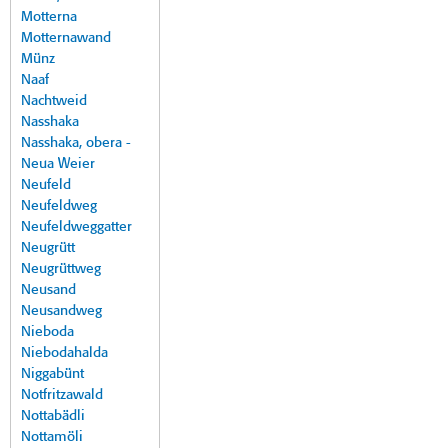
Motterna
Motternawand
Münz
Naaf
Nachtweid
Nasshaka
Nasshaka, obera -
Neua Weier
Neufeld
Neufeldweg
Neufeldweggatter
Neugrütt
Neugrüttweg
Neusand
Neusandweg
Nieboda
Niebodahalda
Niggabünt
Notfritzawald
Nottabädli
Nottamöli