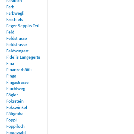
Faraloch
Farb
Farbwegli
Faschiels
Feger Sepplis Teil
Feld
Feldstrasse
Feldstrasse
Feldwingert
Fidelis Langegerta
Fina
Finanzerhöttli
Finga
Fingastrasse
Flochtweg
Fögler
Foksstein
Fokswinkel
Föligraba
Foppi
Foppiloch
Foppiwald