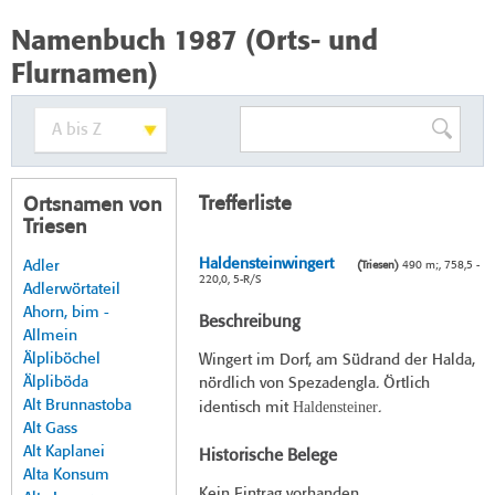
Namenbuch 1987 (Orts- und
Flurnamen)
Trefferliste
Ortsnamen von
Triesen
Haldensteinwingert
Adler
(Triesen)
490 m;, 758,5 -
220,0, 5-R/S
Adlerwörtateil
Ahorn, bim -
Beschreibung
Allmein
Älpliböchel
Wingert im Dorf, am Südrand der Halda,
Älpliböda
nördlich von Spezadengla. Örtlich
Alt Brunnastoba
Haldensteiner
identisch mit
.
Alt Gass
Alt Kaplanei
Historische Belege
Alta Konsum
Kein Eintrag vorhanden