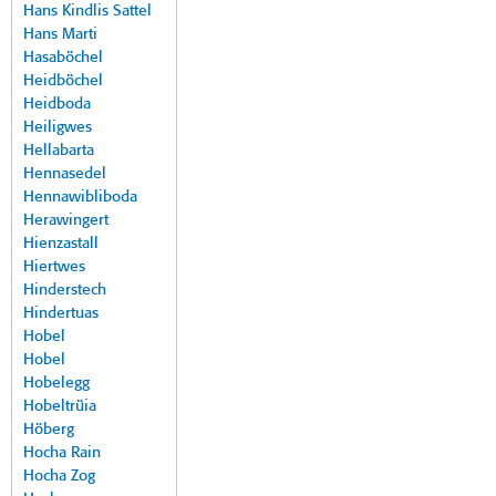
Hans Kindlis Sattel
Hans Marti
Hasaböchel
Heidböchel
Heidboda
Heiligwes
Hellabarta
Hennasedel
Hennawibliboda
Herawingert
Hienzastall
Hiertwes
Hinderstech
Hindertuas
Hobel
Hobel
Hobelegg
Hobeltrüia
Höberg
Hocha Rain
Hocha Zog