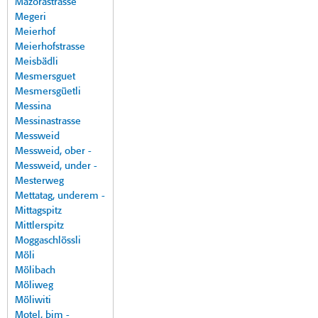
Mazorastrasse
Megeri
Meierhof
Meierhofstrasse
Meisbädli
Mesmersguet
Mesmersgüetli
Messina
Messinastrasse
Messweid
Messweid, ober -
Messweid, under -
Mesterweg
Mettatag, underem -
Mittagspitz
Mittlerspitz
Moggaschlössli
Möli
Mölibach
Möliweg
Möliwiti
Motel, bim -