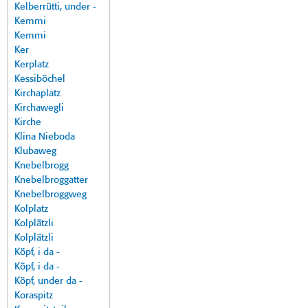
Kelberrütti, under -
Kemmi
Kemmi
Ker
Kerplatz
Kessiböchel
Kirchaplatz
Kirchawegli
Kirche
Klina Nieboda
Klubaweg
Knebelbrogg
Knebelbroggatter
Knebelbroggweg
Kolplatz
Kolplätzli
Kolplätzli
Köpf, i da -
Köpf, i da -
Köpf, under da -
Koraspitz