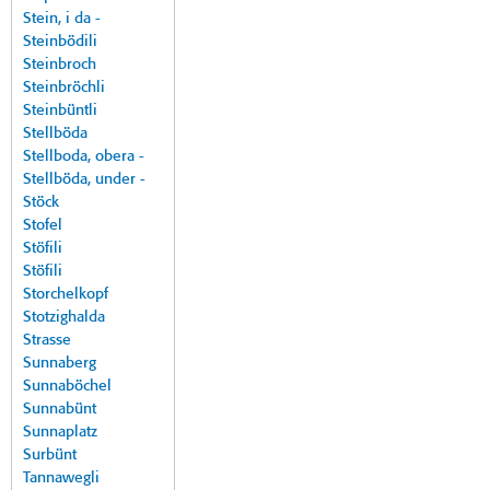
Stein, i da -
Steinbödili
Steinbroch
Steinbröchli
Steinbüntli
Stellböda
Stellboda, obera -
Stellböda, under -
Stöck
Stofel
Stöfili
Stöfili
Storchelkopf
Stotzighalda
Strasse
Sunnaberg
Sunnaböchel
Sunnabünt
Sunnaplatz
Surbünt
Tannawegli