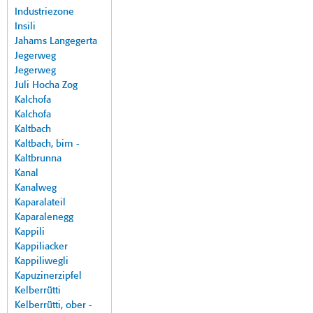
Industriezone
Insili
Jahams Langegerta
Jegerweg
Jegerweg
Juli Hocha Zog
Kalchofa
Kalchofa
Kaltbach
Kaltbach, bim -
Kaltbrunna
Kanal
Kanalweg
Kaparalateil
Kaparalenegg
Kappili
Kappiliacker
Kappiliwegli
Kapuzinerzipfel
Kelberrütti
Kelberrütti, ober -