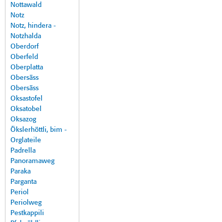
Nottawald
Notz
Notz, hindera -
Notzhalda
Oberdorf
Oberfeld
Oberplatta
Obersäss
Obersäss
Oksastofel
Oksatobel
Oksazog
Ökslerhöttli, bim -
Orglateile
Padrella
Panoramaweg
Paraka
Parganta
Periol
Periolweg
Pestkappili