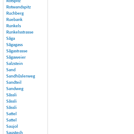
Rotspitz
Rotwandspitz
Ruchberg
Ruebank
Runkels
Runkelsstrasse
Säga
Sägagass
Sägastrasse
Sägaweier
Salzstein
Sand
Sandhüslerweg
Sandteil
Sandweg
Sässli
Sässli
Sässli
Sattel
Sattel
Saujol
Saustech