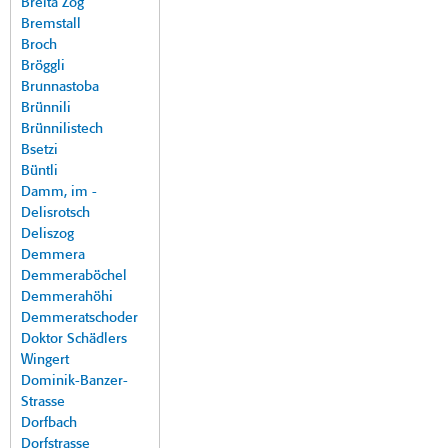
Breita Zog
Bremstall
Broch
Bröggli
Brunnastoba
Brünnili
Brünnilistech
Bsetzi
Büntli
Damm, im -
Delisrotsch
Deliszog
Demmera
Demmeraböchel
Demmerahöhi
Demmeratschoder
Doktor Schädlers
Wingert
Dominik-Banzer-
Strasse
Dorfbach
Dorfstrasse