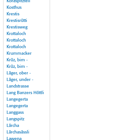
Koraspitzteil
Kosthus
Krestis
Krestisrütti
Krestisweg
Krottaloch
Krottaloch
Krottaloch
Krummacker
Krüz, bim -
Krüz, bim -
Läger, ober -
Läger, under -
Landstrasse
Lang Banzers Höttli
Langegerta
Langegerta
Langgass
Langspitz
Lärcha
Lärchasässli
Lawena