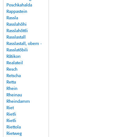
Poschkahalda
Rappastein
Rassla
Rasslahöhi
Rasslahöttli
Rasslastall
Rasslastall, obem -
Rasslatöbili
Rätikon
Realateil
Resch
Retscha
Retta
Rhein
Rheinau
Rheindamm
Riet
Rietli
Rietli
Riettola
Rietweg