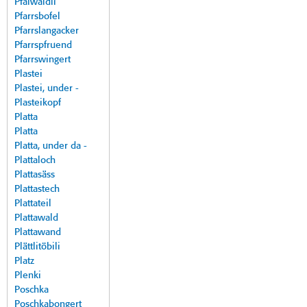
Pfalwäldli
Pfarrsbofel
Pfarrslangacker
Pfarrspfruend
Pfarrswingert
Plastei
Plastei, under -
Plasteikopf
Platta
Platta
Platta, under da -
Plattaloch
Plattasäss
Plattastech
Plattateil
Plattawald
Plattawand
Plättlitöbili
Platz
Plenki
Poschka
Poschkabongert