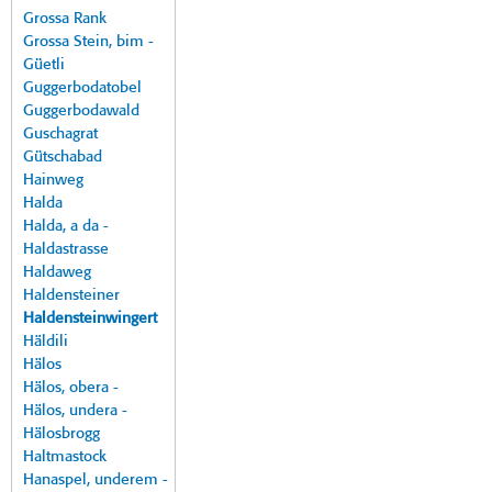
Grossa Rank
Grossa Stein, bim -
Güetli
Guggerbodatobel
Guggerbodawald
Guschagrat
Gütschabad
Hainweg
Halda
Halda, a da -
Haldastrasse
Haldaweg
Haldensteiner
Haldensteinwingert
Häldili
Hälos
Hälos, obera -
Hälos, undera -
Hälosbrogg
Haltmastock
Hanaspel, underem -