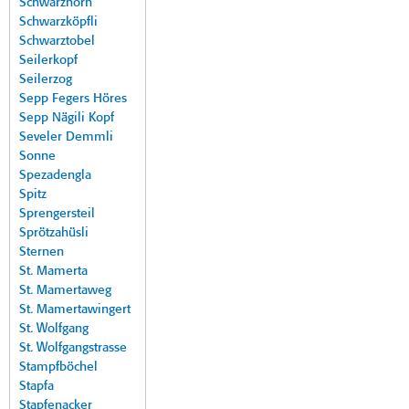
Schwarzhorn
Schwarzköpfli
Schwarztobel
Seilerkopf
Seilerzog
Sepp Fegers Höres
Sepp Nägili Kopf
Seveler Demmli
Sonne
Spezadengla
Spitz
Sprengersteil
Sprötzahüsli
Sternen
St. Mamerta
St. Mamertaweg
St. Mamertawingert
St. Wolfgang
St. Wolfgangstrasse
Stampfböchel
Stapfa
Stapfenacker