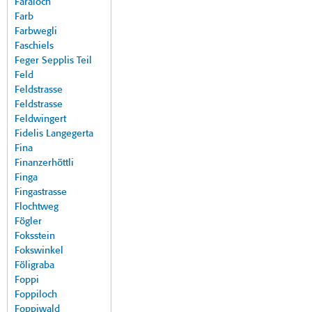
Faraloch
Farb
Farbwegli
Faschiels
Feger Sepplis Teil
Feld
Feldstrasse
Feldstrasse
Feldwingert
Fidelis Langegerta
Fina
Finanzerhöttli
Finga
Fingastrasse
Flochtweg
Fögler
Foksstein
Fokswinkel
Föligraba
Foppi
Foppiloch
Foppiwald