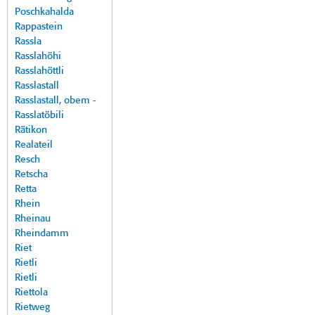
Poschkahalda
Rappastein
Rassla
Rasslahöhi
Rasslahöttli
Rasslastall
Rasslastall, obem -
Rasslatöbili
Rätikon
Realateil
Resch
Retscha
Retta
Rhein
Rheinau
Rheindamm
Riet
Rietli
Rietli
Riettola
Rietweg