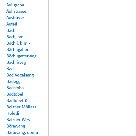
Äuligraba
Äulistrasse
Austrasse
Auteil
Bach
Bach, am -
Bächli, bim -
Bächligatter
Bächligatterweg
Bächliweg
Bad
Bad Vogelsang
Badegg
Badstoba
Badtobel
Badtobelröfi
Balzner Möllers
Höledi
Balzner Wes
Bärawang
Bärawang, obera -