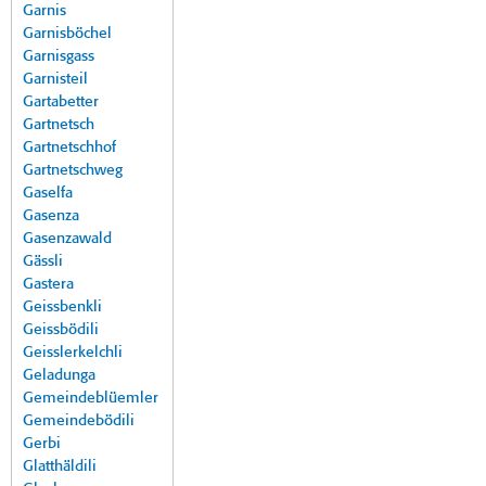
Garnis
Garnisböchel
Garnisgass
Garnisteil
Gartabetter
Gartnetsch
Gartnetschhof
Gartnetschweg
Gaselfa
Gasenza
Gasenzawald
Gässli
Gastera
Geissbenkli
Geissbödili
Geisslerkelchli
Geladunga
Gemeindeblüemler
Gemeindebödili
Gerbi
Glatthäldili