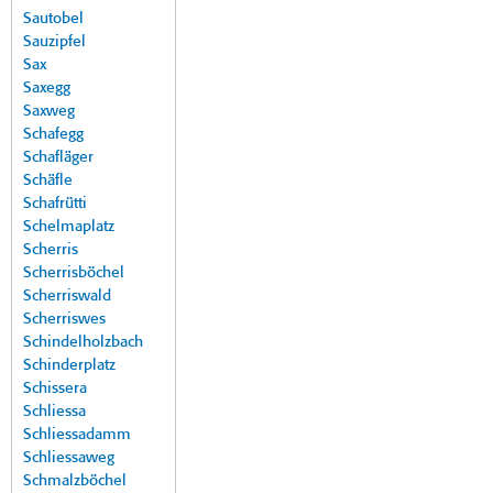
Sautobel
Sauzipfel
Sax
Saxegg
Saxweg
Schafegg
Schafläger
Schäfle
Schafrütti
Schelmaplatz
Scherris
Scherrisböchel
Scherriswald
Scherriswes
Schindelholzbach
Schinderplatz
Schissera
Schliessa
Schliessadamm
Schliessaweg
Schmalzböchel