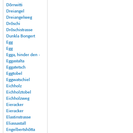
Dörrwitti
Dreiangel
Dreiangelweg
Dröschi
Dröschistrasse
Dunkla Bongert
Egg
Egg
Egga, hinder den -
Eggastalta
Eggatetsch
Eggtobel
Eggwatschiel
Eichholz
Eichholztobel
Eichholzweg
Eieracker
Eieracker
Elastinstrasse
Eliassastall
Engelbertshötta