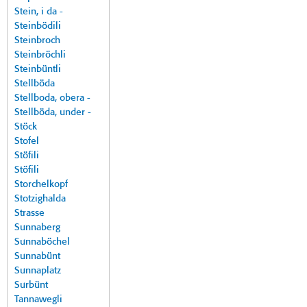
Stein, i da -
Steinbödili
Steinbroch
Steinbröchli
Steinbüntli
Stellböda
Stellboda, obera -
Stellböda, under -
Stöck
Stofel
Stöfili
Stöfili
Storchelkopf
Stotzighalda
Strasse
Sunnaberg
Sunnaböchel
Sunnabünt
Sunnaplatz
Surbünt
Tannawegli