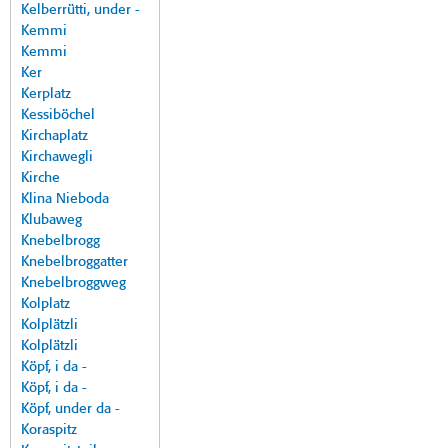
Kelberrütti, under -
Kemmi
Kemmi
Ker
Kerplatz
Kessiböchel
Kirchaplatz
Kirchawegli
Kirche
Klina Nieboda
Klubaweg
Knebelbrogg
Knebelbroggatter
Knebelbroggweg
Kolplatz
Kolplätzli
Kolplätzli
Köpf, i da -
Köpf, i da -
Köpf, under da -
Koraspitz