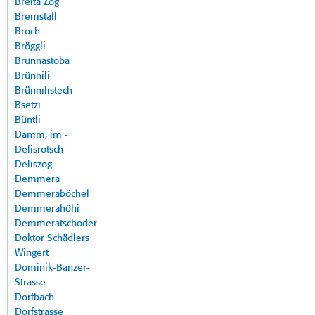
Breita Zog
Bremstall
Broch
Bröggli
Brunnastoba
Brünnili
Brünnilistech
Bsetzi
Büntli
Damm, im -
Delisrotsch
Deliszog
Demmera
Demmeraböchel
Demmerahöhi
Demmeratschoder
Doktor Schädlers
Wingert
Dominik-Banzer-
Strasse
Dorfbach
Dorfstrasse