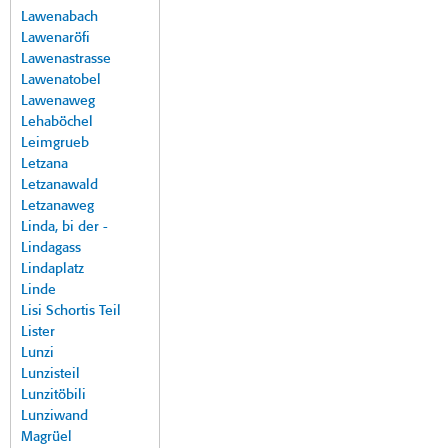
Lawenabach
Lawenaröfi
Lawenastrasse
Lawenatobel
Lawenaweg
Lehaböchel
Leimgrueb
Letzana
Letzanawald
Letzanaweg
Linda, bi der -
Lindagass
Lindaplatz
Linde
Lisi Schortis Teil
Lister
Lunzi
Lunzisteil
Lunzitöbili
Lunziwand
Magrüel