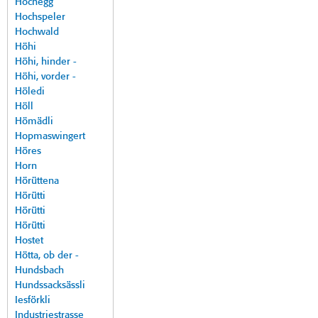
Hochegg
Hochspeler
Hochwald
Höhi
Höhi, hinder -
Höhi, vorder -
Höledi
Höll
Hömädli
Hopmaswingert
Höres
Horn
Hörüttena
Hörütti
Hörütti
Hörütti
Hostet
Hötta, ob der -
Hundsbach
Hundssacksässli
Iesförkli
Industriestrasse