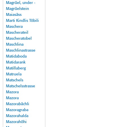
Magrüel, under -
Magrüelstein
Maiasäss
Marti Kindlis Töbili
Maschera
Mascherateil
Mascheratobel
Maschlina
Maschlinastrasse
Matidaboda
Matidarank
Matillaberg
Matruela
Matschels
Matschelsstrasse
Mazora
Mazora
Mazorabächli
Mazoragraba
Mazorahalda
Mazorahöhi