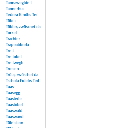
Tannawegliteil
Tannerhus
Tedora Kindlis Teil
Töbili
Töbler, zwöschet da -
Torkel
Trachter
Trappatiboda
Trett
Trettobel
Trettwegli
Triesen
Trüia, zwöschet da -
Tschola Fidelis Teil
Tuas
Tuasegg
Tuasteile
Tuastobel
Tuaswald
Tuaswand
Tüfelstein