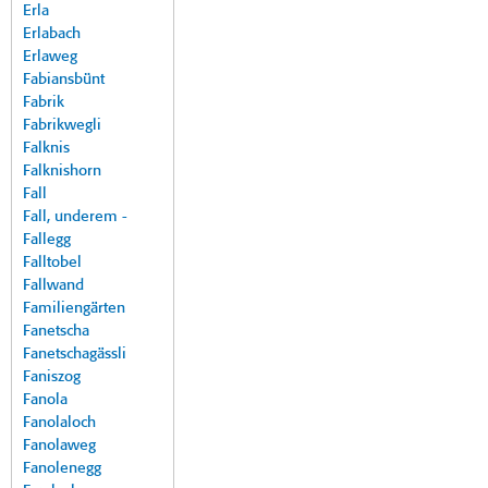
Erla
Erlabach
Erlaweg
Fabiansbünt
Fabrik
Fabrikwegli
Falknis
Falknishorn
Fall
Fall, underem -
Fallegg
Falltobel
Fallwand
Familiengärten
Fanetscha
Fanetschagässli
Faniszog
Fanola
Fanolaloch
Fanolaweg
Fanolenegg