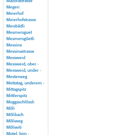
Mazorastrasse
Megeri
Meierhof
Meierhofstrasse
Meisbädli
Mesmersguet
Mesmersgüetli
Messina
Messinastrasse
Messweid
Messweid, ober -
Messweid, under -
Mesterweg
Mettatag, underem -
Mittagspitz
Mittlerspitz
Moggaschlössli
Möli
Mölibach
Möliweg
Möliwiti
Motel, bim -