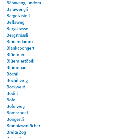
Bärawang, undera -
Bärawengli
Bargetzisteil
Bellaweg
Bergstrasse
Bergsträssli
Binnendamm
Blankabongert
Blüemler
Blüemlertöbili
Blumenau
Böchili
Böchiliweg
Bockweid
Bödili
Bofel
Bofelweg
Bomschuel
Böngertli
Branntawinlöcher
Breita Zog