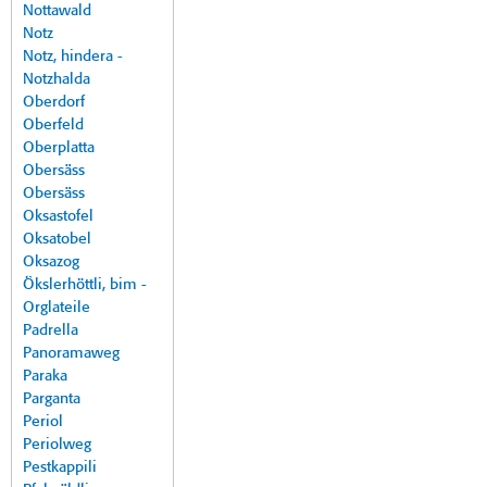
Nottawald
Notz
Notz, hindera -
Notzhalda
Oberdorf
Oberfeld
Oberplatta
Obersäss
Obersäss
Oksastofel
Oksatobel
Oksazog
Ökslerhöttli, bim -
Orglateile
Padrella
Panoramaweg
Paraka
Parganta
Periol
Periolweg
Pestkappili