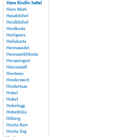
Hans Kindlis Sattel
Hans Marti
Hasaböchel
Heidböchel
Heidboda
Heiligwes
Hellabarta
Hennasedel
Hennawibliboda
Herawingert
Hienzastall
Hiertwes
Hinderstech
Hindertuas
Hobel
Hobel
Hobelegg
Hobeltrüia
Höberg
Hocha Rain
Hocha Zog