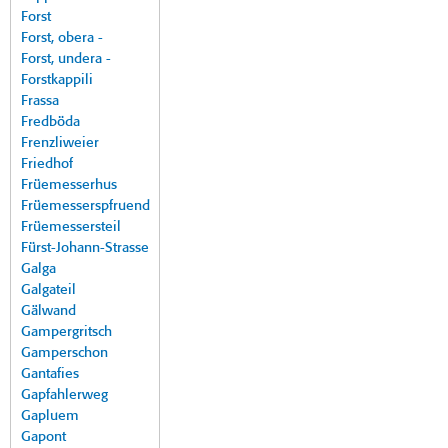
Forst
Forst, obera -
Forst, undera -
Forstkappili
Frassa
Fredböda
Frenzliweier
Friedhof
Früemesserhus
Früemesserspfruend
Früemessersteil
Fürst-Johann-Strasse
Galga
Galgateil
Gälwand
Gampergritsch
Gamperschon
Gantafies
Gapfahlerweg
Gapluem
Gapont