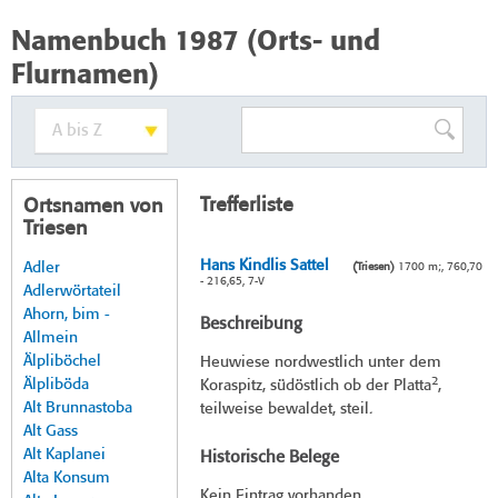
Namenbuch 1987 (Orts- und
Flurnamen)
Trefferliste
Ortsnamen von
Triesen
Hans Kindlis Sattel
Adler
(Triesen)
1700 m;, 760,70
- 216,65, 7-V
Adlerwörtateil
Ahorn, bim -
Beschreibung
Allmein
Älpliböchel
Heuwiese nordwestlich unter dem
2
Älpliböda
Koraspitz, südöstlich ob der Platta
,
Alt Brunnastoba
teilweise bewaldet, steil.
Alt Gass
Alt Kaplanei
Historische Belege
Alta Konsum
Kein Eintrag vorhanden