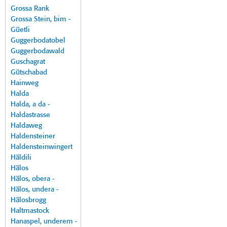
Grossa Rank
Grossa Stein, bim -
Güetli
Guggerbodatobel
Guggerbodawald
Guschagrat
Gütschabad
Hainweg
Halda
Halda, a da -
Haldastrasse
Haldaweg
Haldensteiner
Haldensteinwingert
Häldili
Hälos
Hälos, obera -
Hälos, undera -
Hälosbrogg
Haltmastock
Hanaspel, underem -