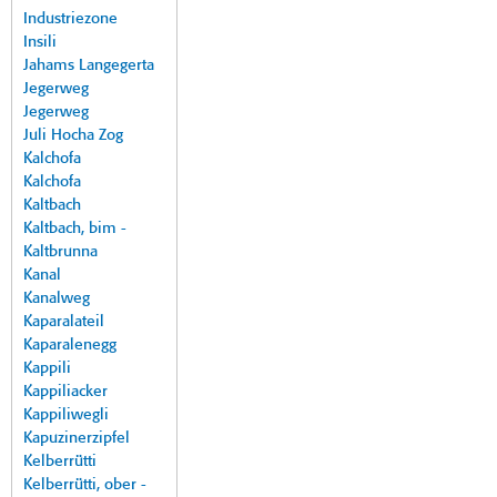
Industriezone
Insili
Jahams Langegerta
Jegerweg
Jegerweg
Juli Hocha Zog
Kalchofa
Kalchofa
Kaltbach
Kaltbach, bim -
Kaltbrunna
Kanal
Kanalweg
Kaparalateil
Kaparalenegg
Kappili
Kappiliacker
Kappiliwegli
Kapuzinerzipfel
Kelberrütti
Kelberrütti, ober -