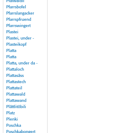
Pfalwäldli
Pfarrsbofel
Pfarrslangacker
Pfarrspfruend
Pfarrswingert
Plastei
Plastei, under -
Plasteikopf
Platta
Platta
Platta, under da -
Plattaloch
Plattasäss
Plattastech
Plattateil
Plattawald
Plattawand
Plättlitöbili
Platz
Plenki
Poschka
Poschkabongert