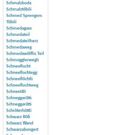
Schmalzboda
Schmalztöbili
Schmed Sprengers
Töbili
Schmedagass
Schmedateil
Schmedateilherz
Schmedaweg
Schmedawölflis Teil
Schmogglerwegli
Schneeflocht
Schneeflochtegg
Schneeflöchtli
Schneeflochtweg
Schneetäli
Schneggarütti
Schneggarütti
Schröterhöttli
Schwarz Röfi
Schwarz Wand
Schwarzabongert