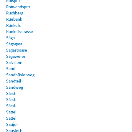
Rotspitz
Rotwandspitz
Ruchberg
Ruebank
Runkels
Runkelsstrasse
Säga
Sägagass
Sägastrasse
Sägaweier
Salzstein
Sand
Sandhüslerweg
Sandteil
Sandweg
Sässli
Sässli
Sässli
Sattel
Sattel
Saujol
Saustech