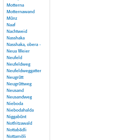
Motterna
Motternawand
Münz
Naaf
Nachtweid
Nasshaka
Nasshaka, obera -
Neua Weier
Neufeld
Neufeldweg
Neufeldweggatter
Neugrütt
Neugrüttweg
Neusand
Neusandweg
Nieboda
Niebodahalda
Niggabünt
Notfritzawald
Nottabädli
Nottamöli