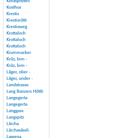
Koraspitzteil
Kosthus
Krestis
Krestisrütti
Krestisweg
Krottaloch
Krottaloch
Krottaloch
Krummacker
Krüz, bim -
Krüz, bim -
Läger, ober -
Läger, under -
Landstrasse
Lang Banzers Höttli
Langegerta
Langegerta
Langgass
Langspitz
Lärcha
Lärchasässli
Lawena