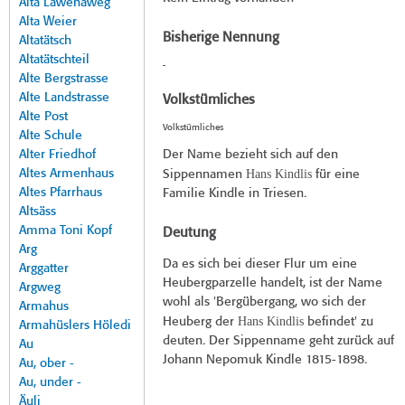
Alta Lawenaweg
Alta Weier
Bisherige Nennung
Altatätsch
Altatätschteil
-
Alte Bergstrasse
Alte Landstrasse
Volkstümliches
Alte Post
Volkstümliches
Alte Schule
Alter Friedhof
Der Name bezieht sich auf den
Altes Armenhaus
Hans Kindlis
Sippennamen
für eine
Altes Pfarrhaus
Familie Kindle in Triesen.
Altsäss
Amma Toni Kopf
Deutung
Arg
Da es sich bei dieser Flur um eine
Arggatter
Heubergparzelle handelt, ist der Name
Argweg
wohl als 'Bergübergang, wo sich der
Armahus
Hans Kindlis
Heuberg der
befindet' zu
Armahüslers Höledi
deuten. Der Sippenname geht zurück auf
Au
Johann Nepomuk Kindle 1815-1898.
Au, ober -
Au, under -
Äuli