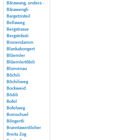
Bärawang, undera -
Bärawengli
Bargetzisteil
Bellaweg
Bergstrasse
Bergsträssli
Binnendamm
Blankabongert
Blüemler
Blüemlertöbili
Blumenau
Böchili
Böchiliweg
Bockweid
Bödili
Bofel
Bofelweg
Bomschuel
Böngertli
Branntawinlöcher
Breita Zog