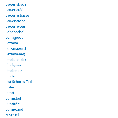
Lawenabach
Lawenaröfi
Lawenastrasse
Lawenatobel
Lawenaweg
Lehaböchel
Leimgrueb
Letzana
Letzanawald
Letzanaweg
Linda, bi der -
Lindagass
Lindaplatz
Linde
Lisi Schortis Teil
Lister
Lunzi
Lunzisteil
Lunzitöbili
Lunziwand
Magrüel