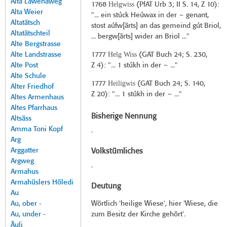
Alta Lawenaweg
Helgwiss
1768
(
PfAT Urb 3
; II S. 14, Z 10):
Alta Weier
"... ein stúck Heúwax in der ~ genant,
Altatätsch
stost aúfw[ärts] an das gemeind gút Briol,
Altatätschteil
... bergw[ärts] wider an Briol ..."
Alte Bergstrasse
Helg Wiss
Alte Landstrasse
1777
(
GAT Buch 24
; S. 230,
Alte Post
Z 4): "... 1 stúkh in der ~ ..."
Alte Schule
Heiligwis
1777
(
GAT Buch 24
; S. 140,
Alter Friedhof
Z 20): "... 1 stúkh in der ~ ..."
Altes Armenhaus
Altes Pfarrhaus
Bisherige Nennung
Altsäss
Amma Toni Kopf
-
Arg
Arggatter
Volkstümliches
Argweg
-
Armahus
Armahüslers Höledi
Deutung
Au
Au, ober -
Wörtlich 'heilige Wiese', hier 'Wiese, die
Au, under -
zum Besitz der Kirche gehört'.
Äuli