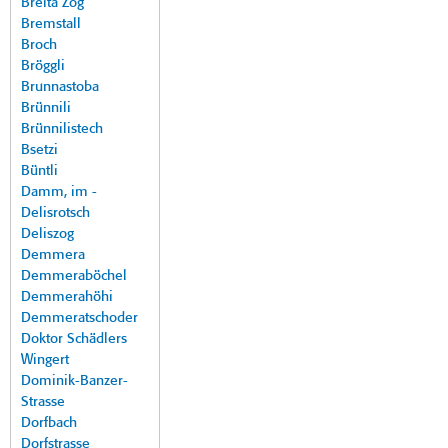
Breita Zog
Bremstall
Broch
Bröggli
Brunnastoba
Brünnili
Brünnilistech
Bsetzi
Büntli
Damm, im -
Delisrotsch
Deliszog
Demmera
Demmeraböchel
Demmerahöhi
Demmeratschoder
Doktor Schädlers
Wingert
Dominik-Banzer-
Strasse
Dorfbach
Dorfstrasse