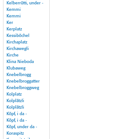
Kelberrütti, under -
Kemmi
Kemmi
Ker
Kerplatz
Kessiböchel
Kirchaplatz
Kirchawegli
Kirche
Klina Nieboda
Klubaweg
Knebelbrogg
Knebelbroggatter
Knebelbroggweg
Kolplatz
Kolplätzli
Kolplätzli
Köpf, i da -
Köpf, i da -
Köpf, under da -
Koraspitz