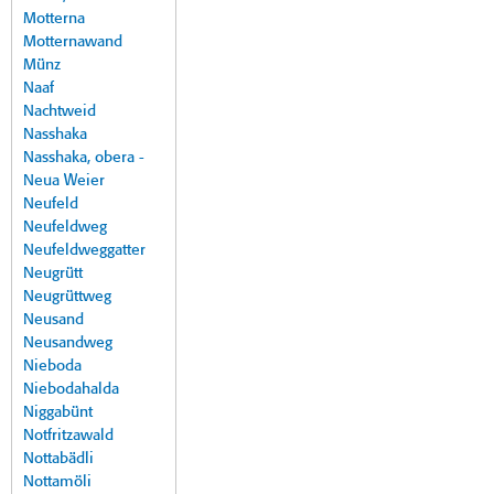
Motterna
Motternawand
Münz
Naaf
Nachtweid
Nasshaka
Nasshaka, obera -
Neua Weier
Neufeld
Neufeldweg
Neufeldweggatter
Neugrütt
Neugrüttweg
Neusand
Neusandweg
Nieboda
Niebodahalda
Niggabünt
Notfritzawald
Nottabädli
Nottamöli