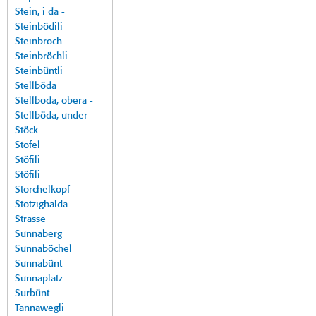
Stein, i da -
Steinbödili
Steinbroch
Steinbröchli
Steinbüntli
Stellböda
Stellboda, obera -
Stellböda, under -
Stöck
Stofel
Stöfili
Stöfili
Storchelkopf
Stotzighalda
Strasse
Sunnaberg
Sunnaböchel
Sunnabünt
Sunnaplatz
Surbünt
Tannawegli