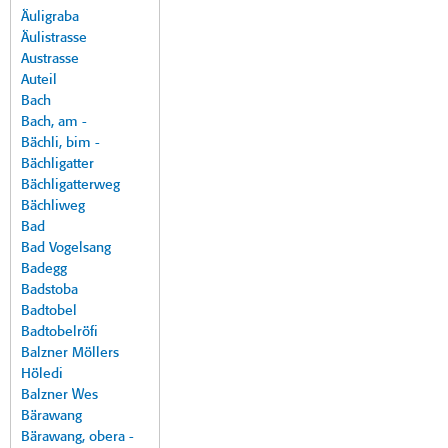
Äuligraba
Äulistrasse
Austrasse
Auteil
Bach
Bach, am -
Bächli, bim -
Bächligatter
Bächligatterweg
Bächliweg
Bad
Bad Vogelsang
Badegg
Badstoba
Badtobel
Badtobelröfi
Balzner Möllers
Höledi
Balzner Wes
Bärawang
Bärawang, obera -