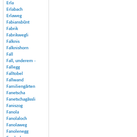
Erla
Erlabach
Erlaweg
Fabiansbünt
Fabrik
Fabrikwegli
Falknis
Falknishorn
Fall
Fall, underem -
Fallegg
Falltobel
Fallwand
Familiengärten
Fanetscha
Fanetschagässli
Faniszog
Fanola
Fanolaloch
Fanolaweg
Fanolenegg