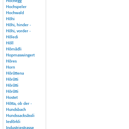
Hochegg
Hochspeler
Hochwald
Höhi
Höhi, hinder -
Höhi, vorder -
Höledi
Höll
Hömädli
Hopmaswingert
Höres
Horn
Hörüttena
Hörütti
Hörütti
Hörütti
Hostet
Hötta, ob der -
Hundsbach
Hundssacksässli
Iesförkli
Industriestrasse