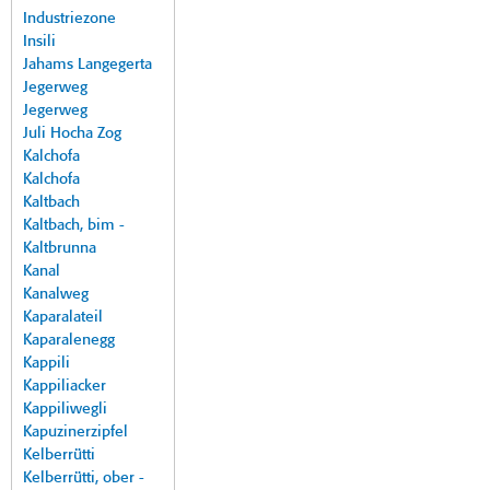
Industriezone
Insili
Jahams Langegerta
Jegerweg
Jegerweg
Juli Hocha Zog
Kalchofa
Kalchofa
Kaltbach
Kaltbach, bim -
Kaltbrunna
Kanal
Kanalweg
Kaparalateil
Kaparalenegg
Kappili
Kappiliacker
Kappiliwegli
Kapuzinerzipfel
Kelberrütti
Kelberrütti, ober -