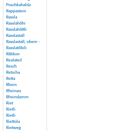
Poschkahalda
Rappastein
Rassla
Rasslahöhi
Rasslahöttli
Rasslastall
Rasslastall, obem -
Rasslatöbili
Rätikon
Realateil
Resch
Retscha
Retta
Rhein
Rheinau
Rheindamm
Riet
Rietli
Rietli
Riettola
Rietweg