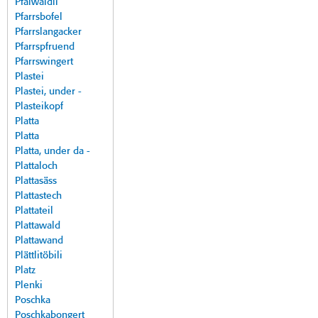
Pfalwäldli
Pfarrsbofel
Pfarrslangacker
Pfarrspfruend
Pfarrswingert
Plastei
Plastei, under -
Plasteikopf
Platta
Platta
Platta, under da -
Plattaloch
Plattasäss
Plattastech
Plattateil
Plattawald
Plattawand
Plättlitöbili
Platz
Plenki
Poschka
Poschkabongert