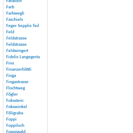
Faraloch
Farb
Farbwegli
Faschiels
Feger Sepplis Teil
Feld
Feldstrasse
Feldstrasse
Feldwingert
Fidelis Langegerta
Fina
Finanzerhöttli
Finga
Fingastrasse
Flochtweg
Fögler
Foksstein
Fokswinkel
Föligraba
Foppi
Foppiloch
Foppiwald