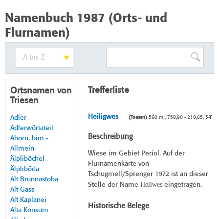
Namenbuch 1987 (Orts- und
Flurnamen)
Trefferliste
Ortsnamen von
Triesen
Heiligwes
Adler
(Triesen)
560 m;, 758,90 - 218,65, 5-T
Adlerwörtateil
Beschreibung
Ahorn, bim -
Allmein
Wiese im Gebiet Periol. Auf der
Älpliböchel
Flurnamenkarte von
Älpliböda
Tschugmell/Sprenger 1972 ist an dieser
Alt Brunnastoba
Hellwes
Stelle der Name
eingetragen.
Alt Gass
Alt Kaplanei
Historische Belege
Alta Konsum