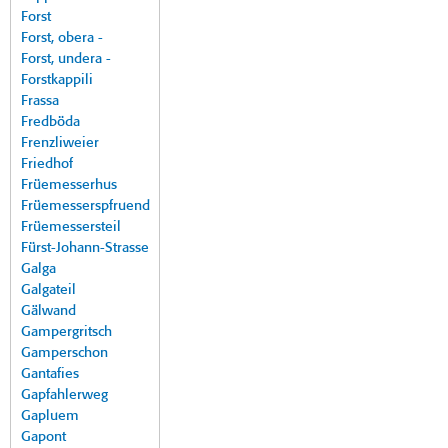
Forst
Forst, obera -
Forst, undera -
Forstkappili
Frassa
Fredböda
Frenzliweier
Friedhof
Früemesserhus
Früemesserspfruend
Früemessersteil
Fürst-Johann-Strasse
Galga
Galgateil
Gälwand
Gampergritsch
Gamperschon
Gantafies
Gapfahlerweg
Gapluem
Gapont