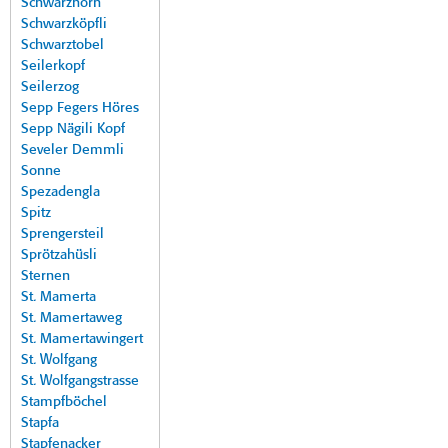
Schwarzhorn
Schwarzköpfli
Schwarztobel
Seilerkopf
Seilerzog
Sepp Fegers Höres
Sepp Nägili Kopf
Seveler Demmli
Sonne
Spezadengla
Spitz
Sprengersteil
Sprötzahüsli
Sternen
St. Mamerta
St. Mamertaweg
St. Mamertawingert
St. Wolfgang
St. Wolfgangstrasse
Stampfböchel
Stapfa
Stapfenacker