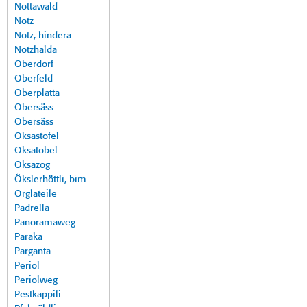
Nottawald
Notz
Notz, hindera -
Notzhalda
Oberdorf
Oberfeld
Oberplatta
Obersäss
Obersäss
Oksastofel
Oksatobel
Oksazog
Ökslerhöttli, bim -
Orglateile
Padrella
Panoramaweg
Paraka
Parganta
Periol
Periolweg
Pestkappili