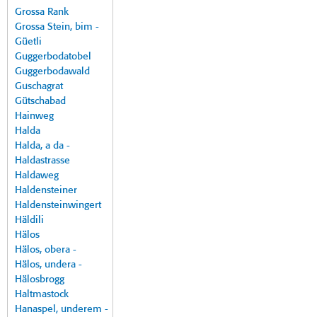
Grossa Rank
Grossa Stein, bim -
Güetli
Guggerbodatobel
Guggerbodawald
Guschagrat
Gütschabad
Hainweg
Halda
Halda, a da -
Haldastrasse
Haldaweg
Haldensteiner
Haldensteinwingert
Häldili
Hälos
Hälos, obera -
Hälos, undera -
Hälosbrogg
Haltmastock
Hanaspel, underem -