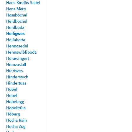
Hans Kindlis Sattel
Hans Marti
Hasaböchel
Heidböchel
Heidboda
Heiligwes
Hellabarta
Hennasedel
Hennawibliboda
Herawingert
Hienzastall
Hiertwes
Hinderstech
Hindertuas
Hobel
Hobel
Hobelegg
Hobeltrüia
Höberg
Hocha Rain
Hocha Zog