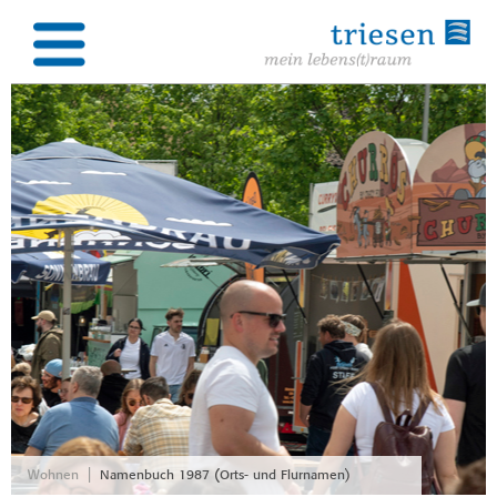
|
Wohnen
Namenbuch 1987 (Orts- und Flurnamen)