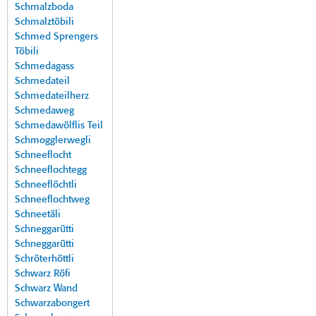
Schmalzboda
Schmalztöbili
Schmed Sprengers
Töbili
Schmedagass
Schmedateil
Schmedateilherz
Schmedaweg
Schmedawölflis Teil
Schmogglerwegli
Schneeflocht
Schneeflochtegg
Schneeflöchtli
Schneeflochtweg
Schneetäli
Schneggarütti
Schneggarütti
Schröterhöttli
Schwarz Röfi
Schwarz Wand
Schwarzabongert