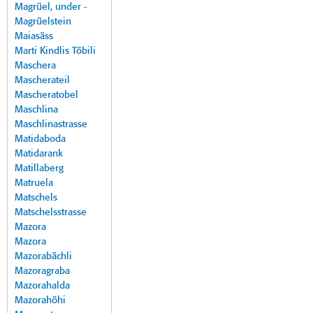
Magrüel, under -
Magrüelstein
Maiasäss
Marti Kindlis Töbili
Maschera
Mascherateil
Mascheratobel
Maschlina
Maschlinastrasse
Matidaboda
Matidarank
Matillaberg
Matruela
Matschels
Matschelsstrasse
Mazora
Mazora
Mazorabächli
Mazoragraba
Mazorahalda
Mazorahöhi