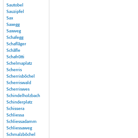
Sautobel
Sauzipfel
Sax
Saxegg
Saxweg
Schafegg
Schafläger
Schäfle
Schafrütti
Schelmaplatz
Scherris
Scherrisböchel
Scherriswald
Scherriswes
Schindelholzbach
Schinderplatz
Schissera
Schliessa
Schliessadamm
Schliessaweg
Schmalzböchel