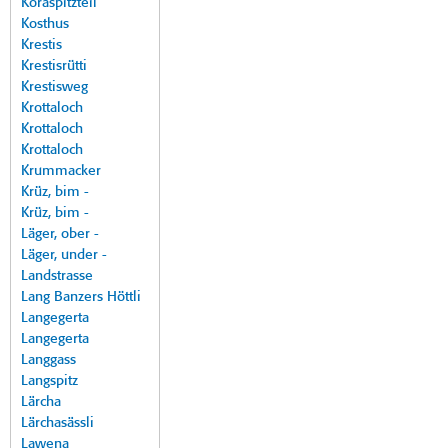
Koraspitzteil
Kosthus
Krestis
Krestisrütti
Krestisweg
Krottaloch
Krottaloch
Krottaloch
Krummacker
Krüz, bim -
Krüz, bim -
Läger, ober -
Läger, under -
Landstrasse
Lang Banzers Höttli
Langegerta
Langegerta
Langgass
Langspitz
Lärcha
Lärchasässli
Lawena