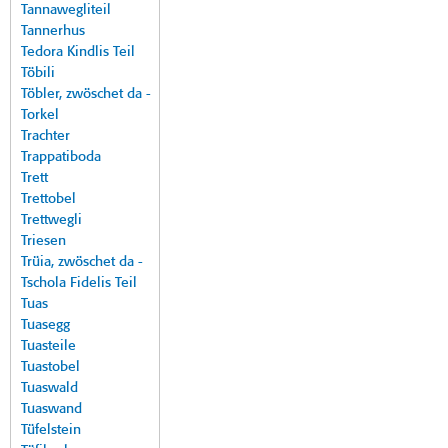
Tannawegliteil
Tannerhus
Tedora Kindlis Teil
Töbili
Töbler, zwöschet da -
Torkel
Trachter
Trappatiboda
Trett
Trettobel
Trettwegli
Triesen
Trüia, zwöschet da -
Tschola Fidelis Teil
Tuas
Tuasegg
Tuasteile
Tuastobel
Tuaswald
Tuaswand
Tüfelstein