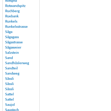
Rotspitz
Rotwandspitz
Ruchberg
Ruebank
Runkels
Runkelsstrasse
Säga
Sägagass
Sägastrasse
Sägaweier
Salzstein
Sand
Sandhüslerweg
Sandteil
Sandweg
Sässli
Sässli
Sässli
Sattel
Sattel
Saujol
Saustech