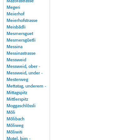
Mazorastrasse
Megeri
Meierhof
Meierhofstrasse
Meisbädli
Mesmersguet
Mesmersgüetli
Messina
Messinastrasse
Messweid
Messweid, ober -
Messweid, under -
Mesterweg
Mettatag, underem -
Mittagspitz
Mittlerspitz
Moggaschlössli
Möli
Mölibach
Möliweg
Möliwiti
Motel, bim -