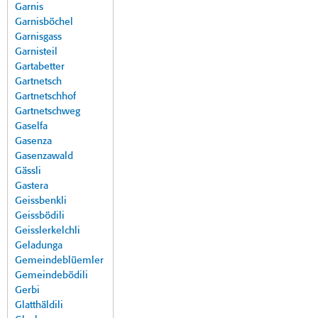
Garnis
Garnisböchel
Garnisgass
Garnisteil
Gartabetter
Gartnetsch
Gartnetschhof
Gartnetschweg
Gaselfa
Gasenza
Gasenzawald
Gässli
Gastera
Geissbenkli
Geissbödili
Geisslerkelchli
Geladunga
Gemeindeblüemler
Gemeindebödili
Gerbi
Glatthäldili