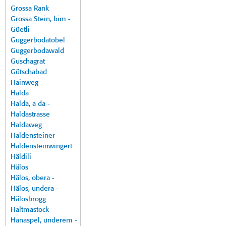
Grossa Rank
Grossa Stein, bim -
Güetli
Guggerbodatobel
Guggerbodawald
Guschagrat
Gütschabad
Hainweg
Halda
Halda, a da -
Haldastrasse
Haldaweg
Haldensteiner
Haldensteinwingert
Häldili
Hälos
Hälos, obera -
Hälos, undera -
Hälosbrogg
Haltmastock
Hanaspel, underem -