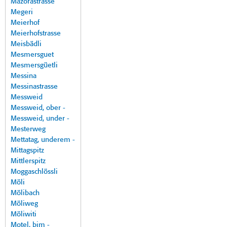
Mazorastrasse
Megeri
Meierhof
Meierhofstrasse
Meisbädli
Mesmersguet
Mesmersgüetli
Messina
Messinastrasse
Messweid
Messweid, ober -
Messweid, under -
Mesterweg
Mettatag, underem -
Mittagspitz
Mittlerspitz
Moggaschlössli
Möli
Mölibach
Möliweg
Möliwiti
Motel, bim -