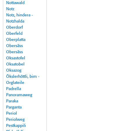
Nottawald
Notz
Notz, hindera -
Notzhalda
Oberdorf
Oberfeld
Oberplatta
Obersäss
Obersäss
Oksastofel
Oksatobel
Oksazog
Ökslerhöttli, bim -
Orglateile
Padrella
Panoramaweg
Paraka
Parganta
Periol
Periolweg
Pestkappili