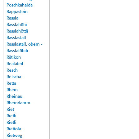
Poschkahalda
Rappastein
Rassla
Rasslahöhi
Rasslahöttli
Rasslastall
Rasslastall, obem -
Rasslatöbili
Rätikon
Realateil
Resch
Retscha
Retta
Rhein
Rheinau
Rheindamm
Riet
Rietli
Rietli
Riettola
Rietweg