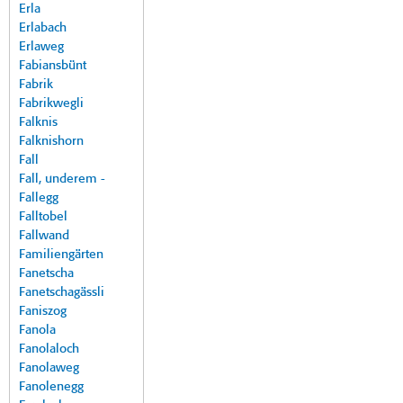
Erla
Erlabach
Erlaweg
Fabiansbünt
Fabrik
Fabrikwegli
Falknis
Falknishorn
Fall
Fall, underem -
Fallegg
Falltobel
Fallwand
Familiengärten
Fanetscha
Fanetschagässli
Faniszog
Fanola
Fanolaloch
Fanolaweg
Fanolenegg