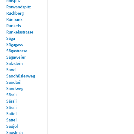
Rotspitz
Rotwandspitz
Ruchberg
Ruebank
Runkels
Runkelsstrasse
Säga
Sägagass
Sägastrasse
Sägaweier
Salzstein
Sand
Sandhüslerweg
Sandteil
Sandweg
Sässli
Sässli
Sässli
Sattel
Sattel
Saujol
Saustech