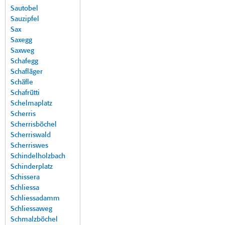
Sautobel
Sauzipfel
Sax
Saxegg
Saxweg
Schafegg
Schafläger
Schäfle
Schafrütti
Schelmaplatz
Scherris
Scherrisböchel
Scherriswald
Scherriswes
Schindelholzbach
Schinderplatz
Schissera
Schliessa
Schliessadamm
Schliessaweg
Schmalzböchel