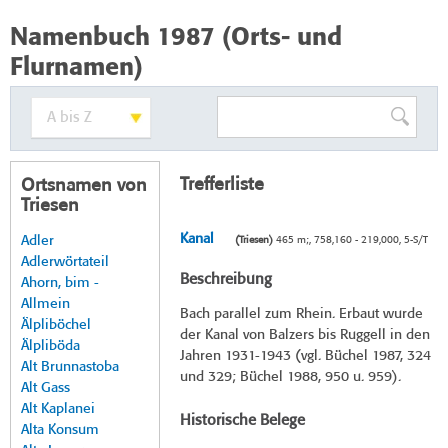
Namenbuch 1987 (Orts- und
Flurnamen)
Trefferliste
Ortsnamen von
Triesen
Kanal
Adler
(Triesen)
465 m;, 758,160 - 219,000, 5-S/T
Adlerwörtateil
Beschreibung
Ahorn, bim -
Allmein
Bach parallel zum Rhein. Erbaut wurde
Älpliböchel
der Kanal von Balzers bis Ruggell in den
Älpliböda
Jahren 1931-1943 (vgl. Büchel 1987, 324
Alt Brunnastoba
und 329; Büchel 1988, 950 u. 959).
Alt Gass
Alt Kaplanei
Historische Belege
Alta Konsum