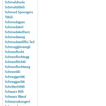
Schmalzboda
Schmalztöbili
Schmed Sprengers
Töbili
Schmedagass
Schmedateil
Schmedateilherz
Schmedaweg
Schmedawölflis Teil
Schmogglerwegli
Schneeflocht
Schneeflochtegg
Schneeflöchtli
Schneeflochtweg
Schneetäli
Schneggarütti
Schneggarütti
Schröterhöttli
Schwarz Röfi
Schwarz Wand
Schwarzabongert