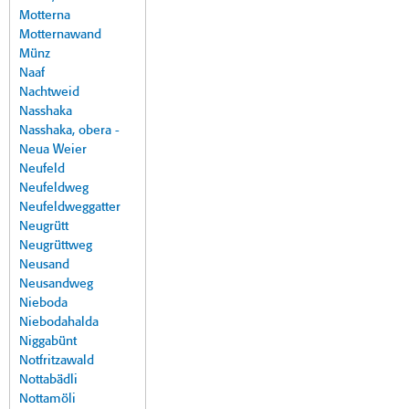
Motterna
Motternawand
Münz
Naaf
Nachtweid
Nasshaka
Nasshaka, obera -
Neua Weier
Neufeld
Neufeldweg
Neufeldweggatter
Neugrütt
Neugrüttweg
Neusand
Neusandweg
Nieboda
Niebodahalda
Niggabünt
Notfritzawald
Nottabädli
Nottamöli