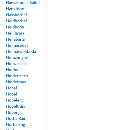
Hans Kindlis Sattel
Hans Marti
Hasaböchel
Heidböchel
Heidboda
Heiligwes
Hellabarta
Hennasedel
Hennawibliboda
Herawingert
Hienzastall
Hiertwes
Hinderstech
Hindertuas
Hobel
Hobel
Hobelegg
Hobeltrüia
Höberg
Hocha Rain
Hocha Zog