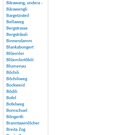
Bärawang, undera -
Bärawengli
Bargetzisteil
Bellaweg
Bergstrasse
Bergsträssli
Binnendamm
Blankabongert
Blüemler
Blüemlertöbili
Blumenau
Böchili
Böchiliweg
Bockweid
Bödili
Bofel
Bofelweg
Bomschuel
Böngertli
Branntawinlöcher
Breita Zog