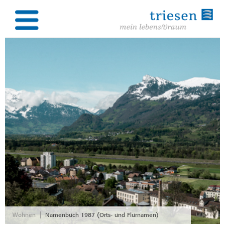
|
Wohnen
Namenbuch 1987 (Orts- und Flurnamen)