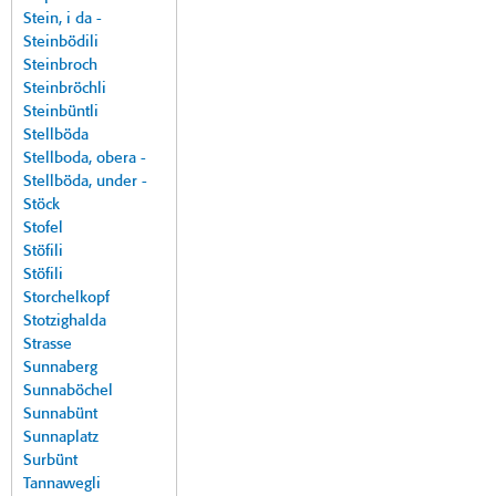
Stein, i da -
Steinbödili
Steinbroch
Steinbröchli
Steinbüntli
Stellböda
Stellboda, obera -
Stellböda, under -
Stöck
Stofel
Stöfili
Stöfili
Storchelkopf
Stotzighalda
Strasse
Sunnaberg
Sunnaböchel
Sunnabünt
Sunnaplatz
Surbünt
Tannawegli