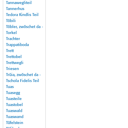
Tannawegliteil
Tannerhus
Tedora Kindlis Teil
Töbili
Töbler, zwöschet da -
Torkel
Trachter
Trappatiboda
Trett
Trettobel
Trettwegli
Triesen
Trüia, zwöschet da -
Tschola Fidelis Teil
Tuas
Tuasegg
Tuasteile
Tuastobel
Tuaswald
Tuaswand
Tüfelstein