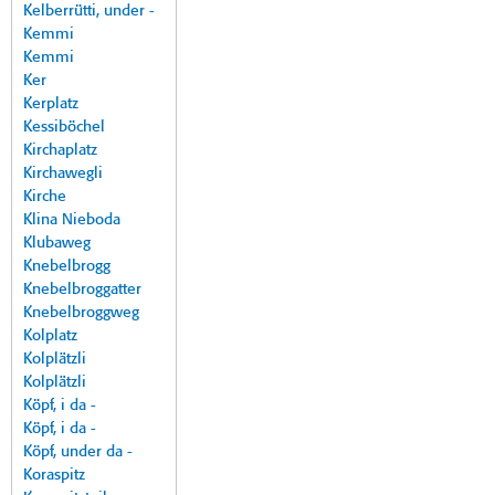
Kelberrütti, under -
Kemmi
Kemmi
Ker
Kerplatz
Kessiböchel
Kirchaplatz
Kirchawegli
Kirche
Klina Nieboda
Klubaweg
Knebelbrogg
Knebelbroggatter
Knebelbroggweg
Kolplatz
Kolplätzli
Kolplätzli
Köpf, i da -
Köpf, i da -
Köpf, under da -
Koraspitz