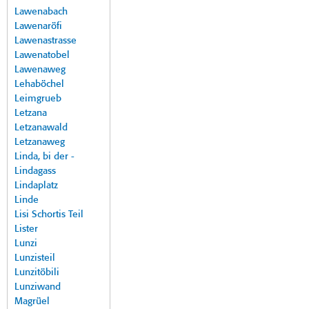
Lawenabach
Lawenaröfi
Lawenastrasse
Lawenatobel
Lawenaweg
Lehaböchel
Leimgrueb
Letzana
Letzanawald
Letzanaweg
Linda, bi der -
Lindagass
Lindaplatz
Linde
Lisi Schortis Teil
Lister
Lunzi
Lunzisteil
Lunzitöbili
Lunziwand
Magrüel