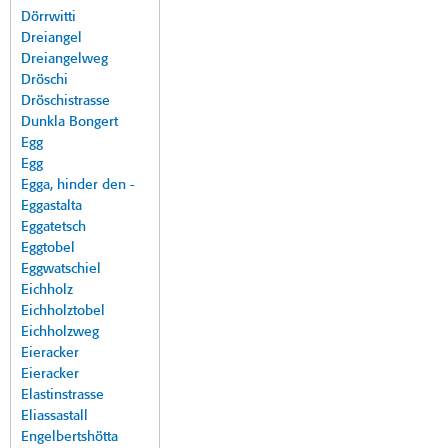
Dörrwitti
Dreiangel
Dreiangelweg
Dröschi
Dröschistrasse
Dunkla Bongert
Egg
Egg
Egga, hinder den -
Eggastalta
Eggatetsch
Eggtobel
Eggwatschiel
Eichholz
Eichholztobel
Eichholzweg
Eieracker
Eieracker
Elastinstrasse
Eliassastall
Engelbertshötta