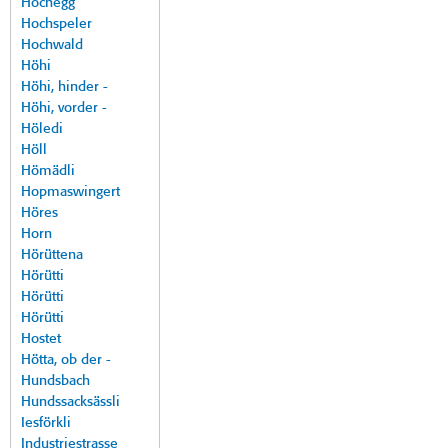
Hochegg
Hochspeler
Hochwald
Höhi
Höhi, hinder -
Höhi, vorder -
Höledi
Höll
Hömädli
Hopmaswingert
Höres
Horn
Hörüttena
Hörütti
Hörütti
Hörütti
Hostet
Hötta, ob der -
Hundsbach
Hundssacksässli
Iesförkli
Industriestrasse