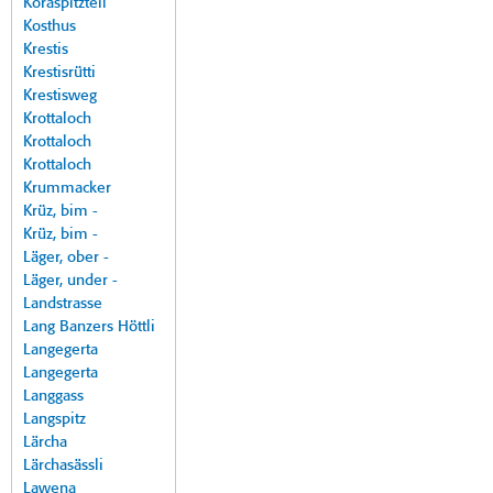
Koraspitzteil
Kosthus
Krestis
Krestisrütti
Krestisweg
Krottaloch
Krottaloch
Krottaloch
Krummacker
Krüz, bim -
Krüz, bim -
Läger, ober -
Läger, under -
Landstrasse
Lang Banzers Höttli
Langegerta
Langegerta
Langgass
Langspitz
Lärcha
Lärchasässli
Lawena