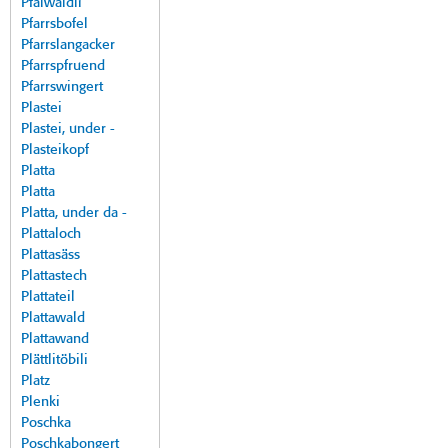
Pfalwäldli
Pfarrsbofel
Pfarrslangacker
Pfarrspfruend
Pfarrswingert
Plastei
Plastei, under -
Plasteikopf
Platta
Platta
Platta, under da -
Plattaloch
Plattasäss
Plattastech
Plattateil
Plattawald
Plattawand
Plättlitöbili
Platz
Plenki
Poschka
Poschkabongert