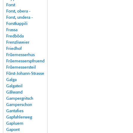
Forst
Forst, obera -
Forst, undera -
Forstkappili
Frassa
Fredböda
Frenzliweier
Friedhof
Früemesserhus
Früemesserspfruend
Früemessersteil
Fürst-Johann-Strasse
Galga
Galgateil
Gälwand
Gampergritsch
Gamperschon
Gantafies
Gapfahlerweg
Gapluem
Gapont