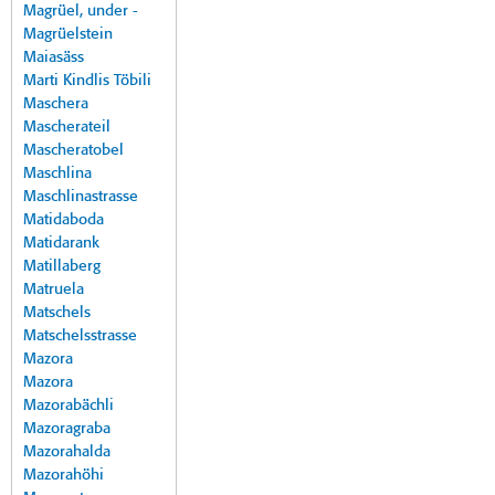
Magrüel, under -
Magrüelstein
Maiasäss
Marti Kindlis Töbili
Maschera
Mascherateil
Mascheratobel
Maschlina
Maschlinastrasse
Matidaboda
Matidarank
Matillaberg
Matruela
Matschels
Matschelsstrasse
Mazora
Mazora
Mazorabächli
Mazoragraba
Mazorahalda
Mazorahöhi