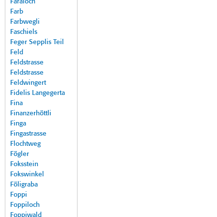
Faraloch
Farb
Farbwegli
Faschiels
Feger Sepplis Teil
Feld
Feldstrasse
Feldstrasse
Feldwingert
Fidelis Langegerta
Fina
Finanzerhöttli
Finga
Fingastrasse
Flochtweg
Fögler
Foksstein
Fokswinkel
Föligraba
Foppi
Foppiloch
Foppiwald