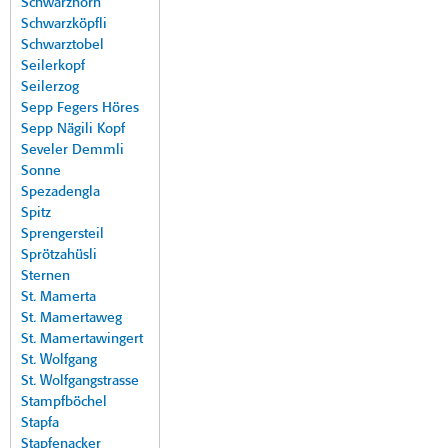
Schwarzhorn
Schwarzköpfli
Schwarztobel
Seilerkopf
Seilerzog
Sepp Fegers Höres
Sepp Nägili Kopf
Seveler Demmli
Sonne
Spezadengla
Spitz
Sprengersteil
Sprötzahüsli
Sternen
St. Mamerta
St. Mamertaweg
St. Mamertawingert
St. Wolfgang
St. Wolfgangstrasse
Stampfböchel
Stapfa
Stapfenacker