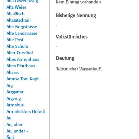
Alta Lawenaweg
Kein Eintrag vorhanden
Alta Weier
Altatätsch
Bisherige Nennung
Altatätschteil
-
Alte Bergstrasse
Alte Landstrasse
Volkstümliches
Alte Post
Alte Schule
-
Alter Friedhof
Deutung
Altes Armenhaus
Altes Pfarrhaus
'Künstlicher Wasserlauf'.
Altsäss
Amma Toni Kopf
Arg
Arggatter
Argweg
Armahus
Armahüslers Höledi
Au
Au, ober -
Au, under -
Äuli