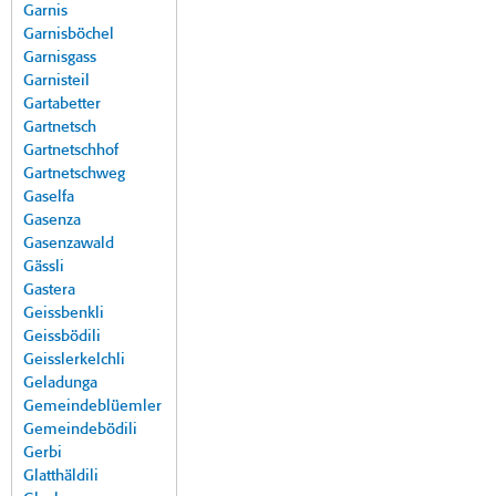
Garnis
Garnisböchel
Garnisgass
Garnisteil
Gartabetter
Gartnetsch
Gartnetschhof
Gartnetschweg
Gaselfa
Gasenza
Gasenzawald
Gässli
Gastera
Geissbenkli
Geissbödili
Geisslerkelchli
Geladunga
Gemeindeblüemler
Gemeindebödili
Gerbi
Glatthäldili