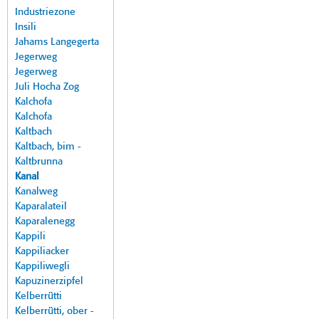
Industriezone
Insili
Jahams Langegerta
Jegerweg
Jegerweg
Juli Hocha Zog
Kalchofa
Kalchofa
Kaltbach
Kaltbach, bim -
Kaltbrunna
Kanal
Kanalweg
Kaparalateil
Kaparalenegg
Kappili
Kappiliacker
Kappiliwegli
Kapuzinerzipfel
Kelberrütti
Kelberrütti, ober -