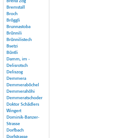
Breita Zog
Bremstall
Broch
Bröggli
Brunnastoba
Brünnili
Brünnilistech
Bsetzi
Büntli
Damm, im -
Delisrotsch
Deliszog
Demmera
Demmeraböchel
Demmerahöhi
Demmeratschoder
Doktor Schädlers
Wingert
Dominik-Banzer-
Strasse
Dorfbach
Dorfstrasse