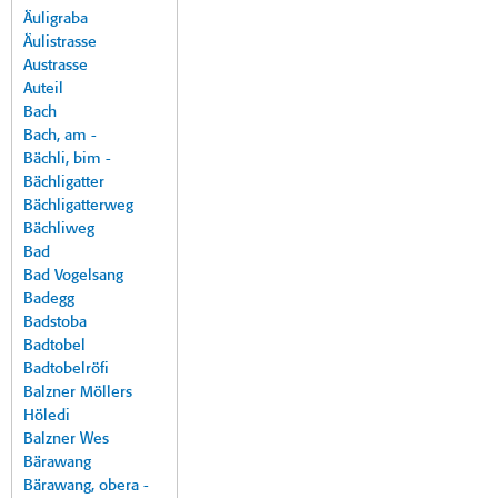
Äuligraba
Äulistrasse
Austrasse
Auteil
Bach
Bach, am -
Bächli, bim -
Bächligatter
Bächligatterweg
Bächliweg
Bad
Bad Vogelsang
Badegg
Badstoba
Badtobel
Badtobelröfi
Balzner Möllers
Höledi
Balzner Wes
Bärawang
Bärawang, obera -