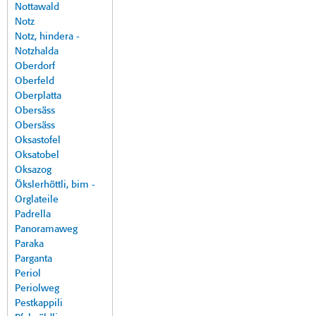
Nottawald
Notz
Notz, hindera -
Notzhalda
Oberdorf
Oberfeld
Oberplatta
Obersäss
Obersäss
Oksastofel
Oksatobel
Oksazog
Ökslerhöttli, bim -
Orglateile
Padrella
Panoramaweg
Paraka
Parganta
Periol
Periolweg
Pestkappili