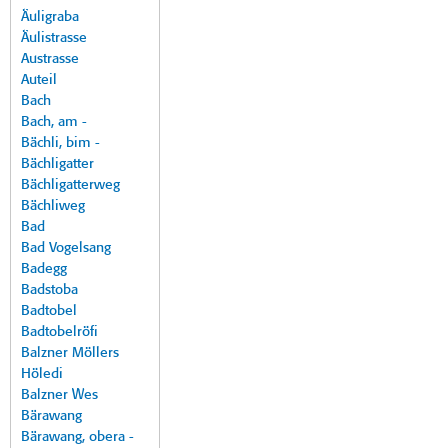
Äuligraba
Äulistrasse
Austrasse
Auteil
Bach
Bach, am -
Bächli, bim -
Bächligatter
Bächligatterweg
Bächliweg
Bad
Bad Vogelsang
Badegg
Badstoba
Badtobel
Badtobelröfi
Balzner Möllers
Höledi
Balzner Wes
Bärawang
Bärawang, obera -