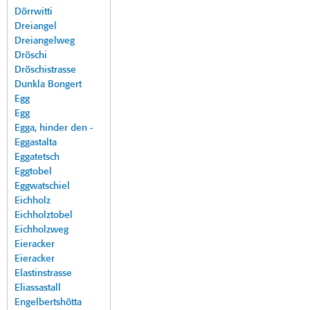
Dörrwitti
Dreiangel
Dreiangelweg
Dröschi
Dröschistrasse
Dunkla Bongert
Egg
Egg
Egga, hinder den -
Eggastalta
Eggatetsch
Eggtobel
Eggwatschiel
Eichholz
Eichholztobel
Eichholzweg
Eieracker
Eieracker
Elastinstrasse
Eliassastall
Engelbertshötta