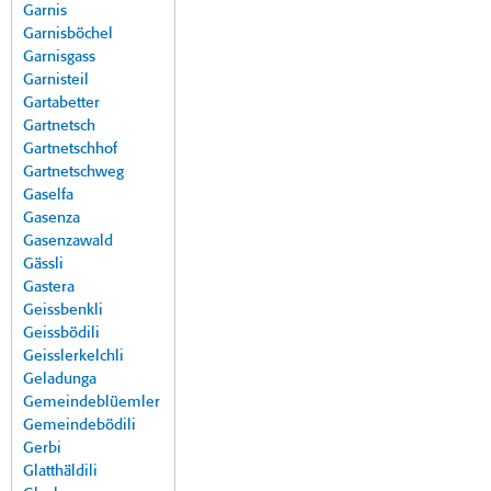
Garnis
Garnisböchel
Garnisgass
Garnisteil
Gartabetter
Gartnetsch
Gartnetschhof
Gartnetschweg
Gaselfa
Gasenza
Gasenzawald
Gässli
Gastera
Geissbenkli
Geissbödili
Geisslerkelchli
Geladunga
Gemeindeblüemler
Gemeindebödili
Gerbi
Glatthäldili