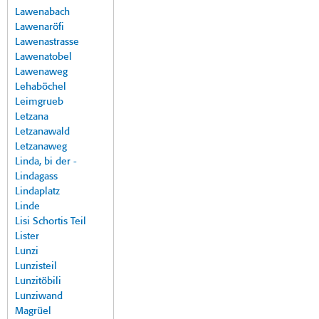
Lawenabach
Lawenaröfi
Lawenastrasse
Lawenatobel
Lawenaweg
Lehaböchel
Leimgrueb
Letzana
Letzanawald
Letzanaweg
Linda, bi der -
Lindagass
Lindaplatz
Linde
Lisi Schortis Teil
Lister
Lunzi
Lunzisteil
Lunzitöbili
Lunziwand
Magrüel