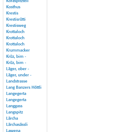
Koraspitzteil
Kosthus
Krestis
Krestisrütti
Krestisweg
Krottaloch
Krottaloch
Krottaloch
Krummacker
Krüz, bim -
Krüz, bim -
Läger, ober -
Läger, under -
Landstrasse
Lang Banzers Höttli
Langegerta
Langegerta
Langgass
Langspitz
Lärcha
Lärchasässli
Lawena