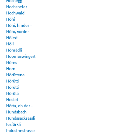
Hochegg
Hochspeler
Hochwald
Höhi
Höhi, hinder -
Höhi, vorder -
Höledi
Höll
Hömädli
Hopmaswingert
Höres
Horn
Hörüttena
Hörütti
Hörütti
Hörütti
Hostet
Hötta, ob der -
Hundsbach
Hundssacksässli
Iesförkli
Industriestrasse