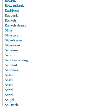
Rotspitz
Rotwandspitz
Ruchberg
Ruebank
Runkels
Runkelsstrasse
Säga
Sägagass
Sägastrasse
Sägaweier
Salzstein
Sand
Sandhüslerweg
Sandteil
Sandweg
Sässli
Sässli
Sässli
Sattel
Sattel
Saujol
Saustech