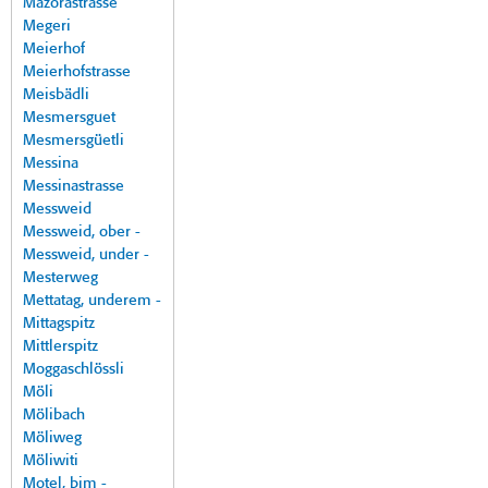
Mazorastrasse
Megeri
Meierhof
Meierhofstrasse
Meisbädli
Mesmersguet
Mesmersgüetli
Messina
Messinastrasse
Messweid
Messweid, ober -
Messweid, under -
Mesterweg
Mettatag, underem -
Mittagspitz
Mittlerspitz
Moggaschlössli
Möli
Mölibach
Möliweg
Möliwiti
Motel, bim -