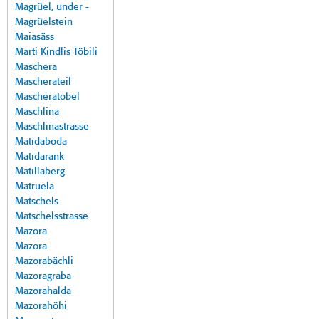
Magrüel, under -
Magrüelstein
Maiasäss
Marti Kindlis Töbili
Maschera
Mascherateil
Mascheratobel
Maschlina
Maschlinastrasse
Matidaboda
Matidarank
Matillaberg
Matruela
Matschels
Matschelsstrasse
Mazora
Mazora
Mazorabächli
Mazoragraba
Mazorahalda
Mazorahöhi