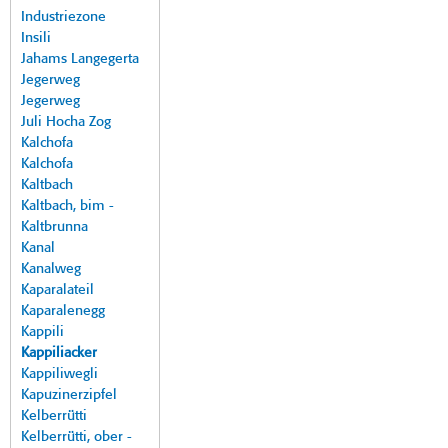
Industriezone
Insili
Jahams Langegerta
Jegerweg
Jegerweg
Juli Hocha Zog
Kalchofa
Kalchofa
Kaltbach
Kaltbach, bim -
Kaltbrunna
Kanal
Kanalweg
Kaparalateil
Kaparalenegg
Kappili
Kappiliacker
Kappiliwegli
Kapuzinerzipfel
Kelberrütti
Kelberrütti, ober -