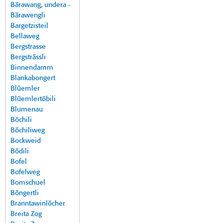
Bärawang, undera -
Bärawengli
Bargetzisteil
Bellaweg
Bergstrasse
Bergsträssli
Binnendamm
Blankabongert
Blüemler
Blüemlertöbili
Blumenau
Böchili
Böchiliweg
Bockweid
Bödili
Bofel
Bofelweg
Bomschuel
Böngertli
Branntawinlöcher
Breita Zog