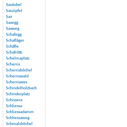
Sautobel
Sauzipfel
Sax
Saxegg
Saxweg
Schafegg
Schafläger
Schäfle
Schafrütti
Schelmaplatz
Scherris
Scherrisböchel
Scherriswald
Scherriswes
Schindelholzbach
Schinderplatz
Schissera
Schliessa
Schliessadamm
Schliessaweg
Schmalzböchel