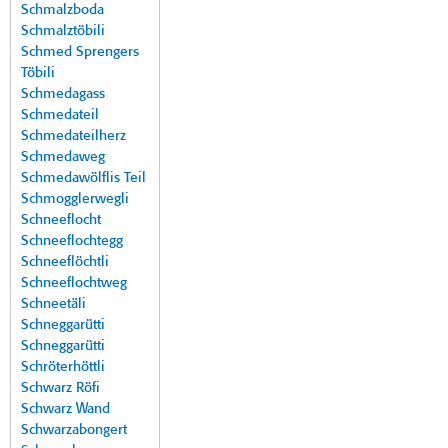
Schmalzboda
Schmalztöbili
Schmed Sprengers
Töbili
Schmedagass
Schmedateil
Schmedateilherz
Schmedaweg
Schmedawölflis Teil
Schmogglerwegli
Schneeflocht
Schneeflochtegg
Schneeflöchtli
Schneeflochtweg
Schneetäli
Schneggarütti
Schneggarütti
Schröterhöttli
Schwarz Röfi
Schwarz Wand
Schwarzabongert