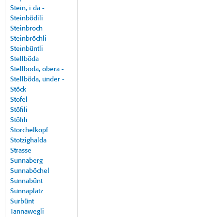
Stein, i da -
Steinbödili
Steinbroch
Steinbröchli
Steinbüntli
Stellböda
Stellboda, obera -
Stellböda, under -
Stöck
Stofel
Stöfili
Stöfili
Storchelkopf
Stotzighalda
Strasse
Sunnaberg
Sunnaböchel
Sunnabünt
Sunnaplatz
Surbünt
Tannawegli