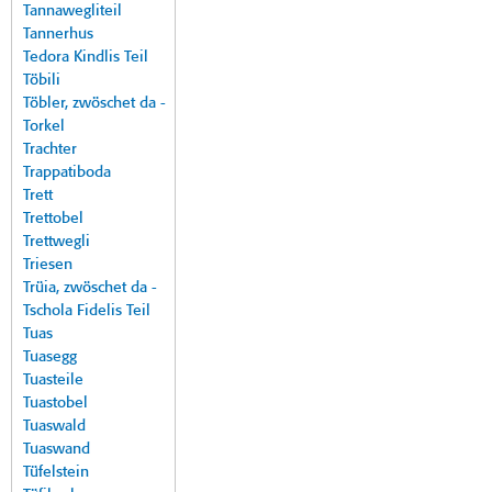
Tannawegliteil
Tannerhus
Tedora Kindlis Teil
Töbili
Töbler, zwöschet da -
Torkel
Trachter
Trappatiboda
Trett
Trettobel
Trettwegli
Triesen
Trüia, zwöschet da -
Tschola Fidelis Teil
Tuas
Tuasegg
Tuasteile
Tuastobel
Tuaswald
Tuaswand
Tüfelstein