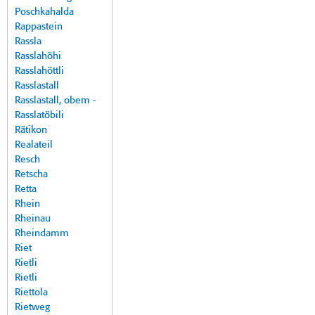
Poschkahalda
Rappastein
Rassla
Rasslahöhi
Rasslahöttli
Rasslastall
Rasslastall, obem -
Rasslatöbili
Rätikon
Realateil
Resch
Retscha
Retta
Rhein
Rheinau
Rheindamm
Riet
Rietli
Rietli
Riettola
Rietweg