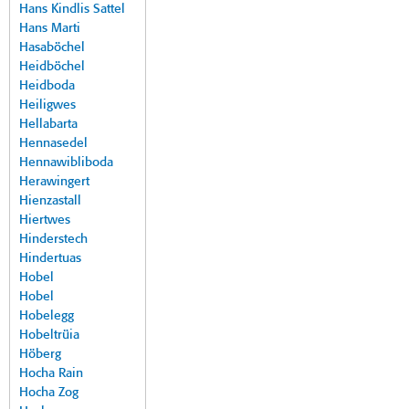
Hans Kindlis Sattel
Hans Marti
Hasaböchel
Heidböchel
Heidboda
Heiligwes
Hellabarta
Hennasedel
Hennawibliboda
Herawingert
Hienzastall
Hiertwes
Hinderstech
Hindertuas
Hobel
Hobel
Hobelegg
Hobeltrüia
Höberg
Hocha Rain
Hocha Zog