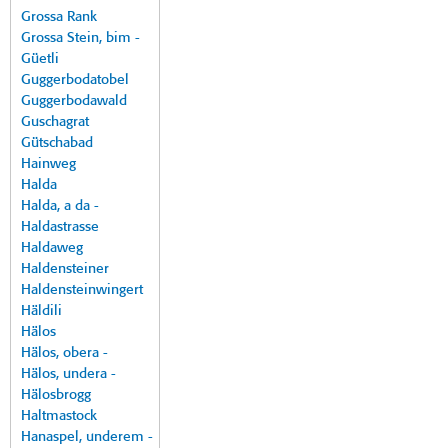
Grossa Rank
Grossa Stein, bim -
Güetli
Guggerbodatobel
Guggerbodawald
Guschagrat
Gütschabad
Hainweg
Halda
Halda, a da -
Haldastrasse
Haldaweg
Haldensteiner
Haldensteinwingert
Häldili
Hälos
Hälos, obera -
Hälos, undera -
Hälosbrogg
Haltmastock
Hanaspel, underem -