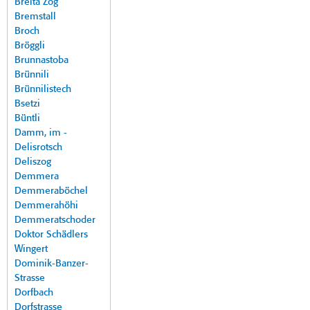
Breita Zog
Bremstall
Broch
Bröggli
Brunnastoba
Brünnili
Brünnilistech
Bsetzi
Büntli
Damm, im -
Delisrotsch
Deliszog
Demmera
Demmeraböchel
Demmerahöhi
Demmeratschoder
Doktor Schädlers
Wingert
Dominik-Banzer-
Strasse
Dorfbach
Dorfstrasse