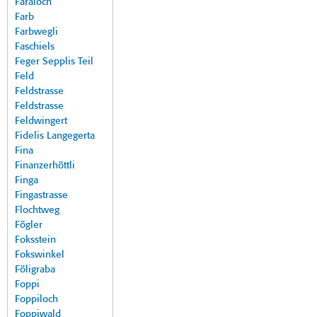
Faraloch
Farb
Farbwegli
Faschiels
Feger Sepplis Teil
Feld
Feldstrasse
Feldstrasse
Feldwingert
Fidelis Langegerta
Fina
Finanzerhöttli
Finga
Fingastrasse
Flochtweg
Fögler
Foksstein
Fokswinkel
Föligraba
Foppi
Foppiloch
Foppiwald