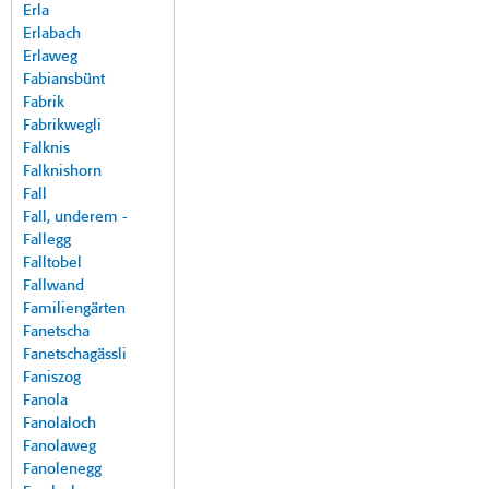
Erla
Erlabach
Erlaweg
Fabiansbünt
Fabrik
Fabrikwegli
Falknis
Falknishorn
Fall
Fall, underem -
Fallegg
Falltobel
Fallwand
Familiengärten
Fanetscha
Fanetschagässli
Faniszog
Fanola
Fanolaloch
Fanolaweg
Fanolenegg