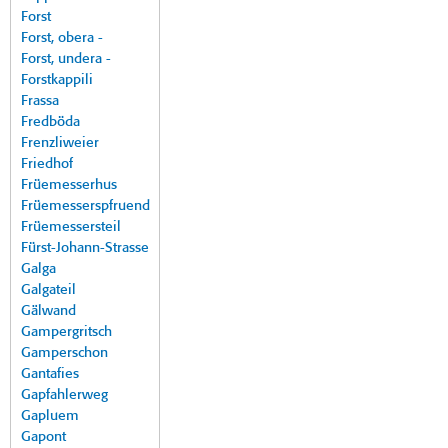
Forst
Forst, obera -
Forst, undera -
Forstkappili
Frassa
Fredböda
Frenzliweier
Friedhof
Früemesserhus
Früemesserspfruend
Früemessersteil
Fürst-Johann-Strasse
Galga
Galgateil
Gälwand
Gampergritsch
Gamperschon
Gantafies
Gapfahlerweg
Gapluem
Gapont