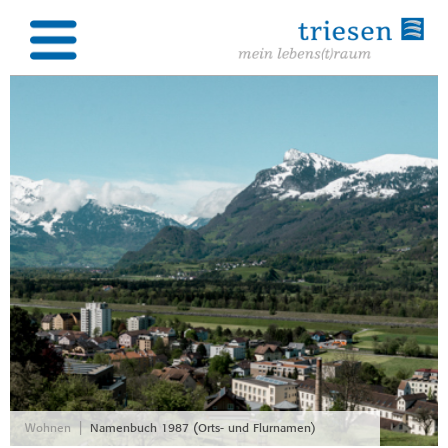
|
Wohnen
Namenbuch 1987 (Orts- und Flurnamen)