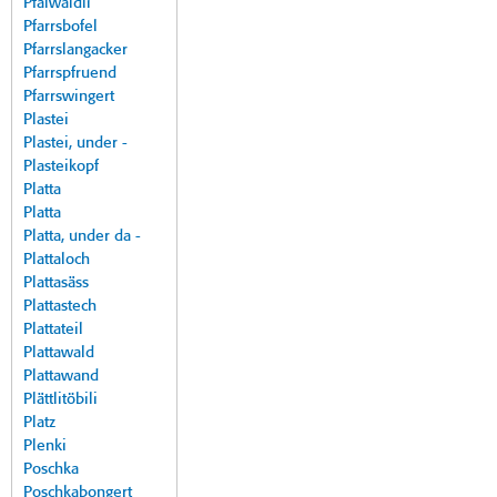
Pfalwäldli
Pfarrsbofel
Pfarrslangacker
Pfarrspfruend
Pfarrswingert
Plastei
Plastei, under -
Plasteikopf
Platta
Platta
Platta, under da -
Plattaloch
Plattasäss
Plattastech
Plattateil
Plattawald
Plattawand
Plättlitöbili
Platz
Plenki
Poschka
Poschkabongert