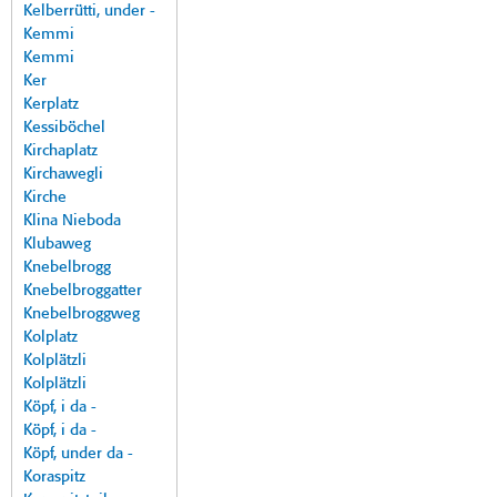
Kelberrütti, under -
Kemmi
Kemmi
Ker
Kerplatz
Kessiböchel
Kirchaplatz
Kirchawegli
Kirche
Klina Nieboda
Klubaweg
Knebelbrogg
Knebelbroggatter
Knebelbroggweg
Kolplatz
Kolplätzli
Kolplätzli
Köpf, i da -
Köpf, i da -
Köpf, under da -
Koraspitz