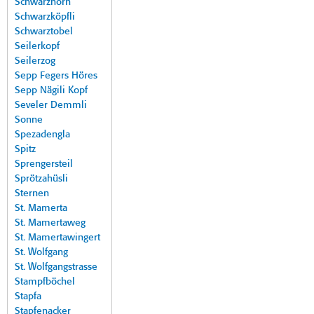
Schwarzhorn
Schwarzköpfli
Schwarztobel
Seilerkopf
Seilerzog
Sepp Fegers Höres
Sepp Nägili Kopf
Seveler Demmli
Sonne
Spezadengla
Spitz
Sprengersteil
Sprötzahüsli
Sternen
St. Mamerta
St. Mamertaweg
St. Mamertawingert
St. Wolfgang
St. Wolfgangstrasse
Stampfböchel
Stapfa
Stapfenacker