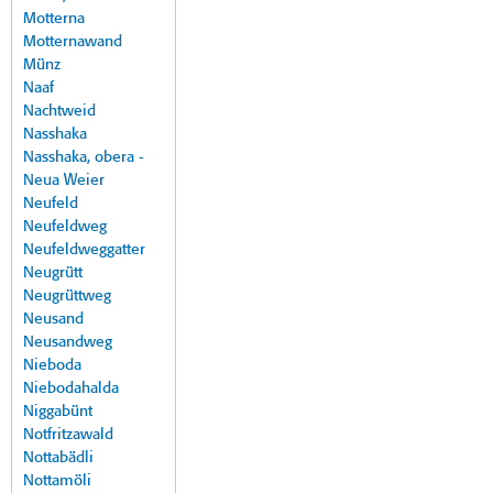
Motterna
Motternawand
Münz
Naaf
Nachtweid
Nasshaka
Nasshaka, obera -
Neua Weier
Neufeld
Neufeldweg
Neufeldweggatter
Neugrütt
Neugrüttweg
Neusand
Neusandweg
Nieboda
Niebodahalda
Niggabünt
Notfritzawald
Nottabädli
Nottamöli