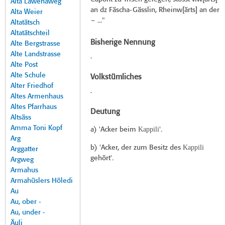
Alta Lawenaweg
an dz Fäscha-Gässlin, Rheinw[ärts] an der
Alta Weier
~ ..."
Altatätsch
Altatätschteil
Bisherige Nennung
Alte Bergstrasse
Alte Landstrasse
-
Alte Post
Alte Schule
Volkstümliches
Alter Friedhof
-
Altes Armenhaus
Altes Pfarrhaus
Deutung
Altsäss
Amma Toni Kopf
Kappili
a) 'Acker beim
'.
Arg
Kappili
b) 'Acker, der zum Besitz des
Arggatter
gehört'.
Argweg
Armahus
Armahüslers Höledi
Au
Au, ober -
Au, under -
Äuli