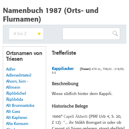
Namenbuch 1987 (Orts- und
Flurnamen)
Trefferliste
Ortsnamen von
Triesen
Kappiliacker
Adler
(Triesen)
470 m;, 758,42 - 219,50,
5-S
Adlerwörtateil
Ahorn, bim -
Beschreibung
Allmein
Älpliböchel
Wiese südlich hinter dem Kappili.
Älpliböda
Alt Brunnastoba
Historische Belege
Alt Gass
Capell Äkherli
1666*
(
PfAT Urb 4
; S. 20,
Alt Kaplanei
Z 12): "... ihr Stúkh Bomgart in oder ob
Alta Konsum
Capont zú Trisen gelegen, stosst vfw[ärts]