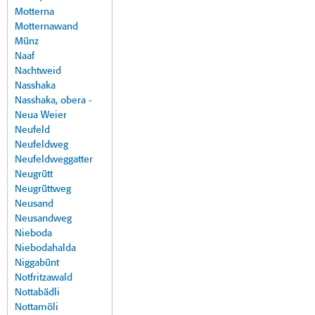
Motterna
Motternawand
Münz
Naaf
Nachtweid
Nasshaka
Nasshaka, obera -
Neua Weier
Neufeld
Neufeldweg
Neufeldweggatter
Neugrütt
Neugrüttweg
Neusand
Neusandweg
Nieboda
Niebodahalda
Niggabünt
Notfritzawald
Nottabädli
Nottamöli