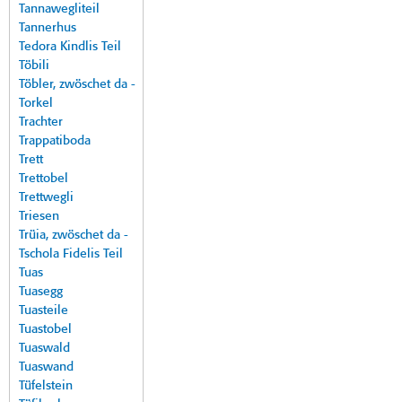
Tannawegliteil
Tannerhus
Tedora Kindlis Teil
Töbili
Töbler, zwöschet da -
Torkel
Trachter
Trappatiboda
Trett
Trettobel
Trettwegli
Triesen
Trüia, zwöschet da -
Tschola Fidelis Teil
Tuas
Tuasegg
Tuasteile
Tuastobel
Tuaswald
Tuaswand
Tüfelstein