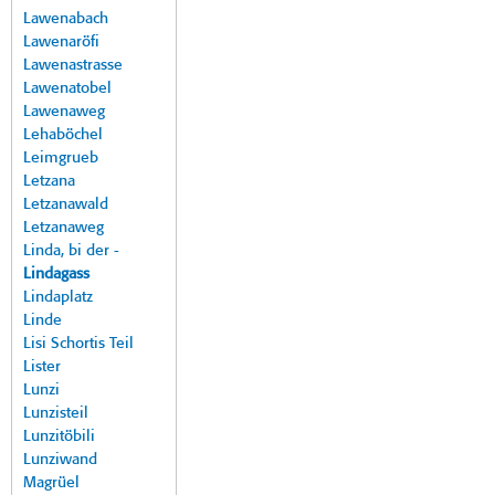
Lawenabach
Lawenaröfi
Lawenastrasse
Lawenatobel
Lawenaweg
Lehaböchel
Leimgrueb
Letzana
Letzanawald
Letzanaweg
Linda, bi der -
Lindagass
Lindaplatz
Linde
Lisi Schortis Teil
Lister
Lunzi
Lunzisteil
Lunzitöbili
Lunziwand
Magrüel