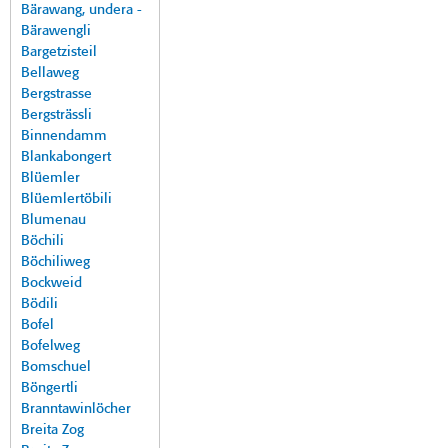
Bärawang, undera -
Bärawengli
Bargetzisteil
Bellaweg
Bergstrasse
Bergsträssli
Binnendamm
Blankabongert
Blüemler
Blüemlertöbili
Blumenau
Böchili
Böchiliweg
Bockweid
Bödili
Bofel
Bofelweg
Bomschuel
Böngertli
Branntawinlöcher
Breita Zog