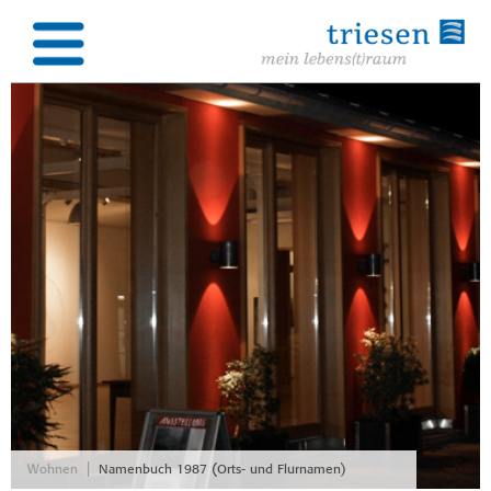
|
Wohnen
Namenbuch 1987 (Orts- und Flurnamen)