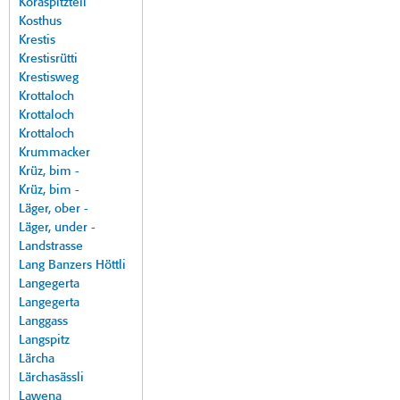
Koraspitzteil
Kosthus
Krestis
Krestisrütti
Krestisweg
Krottaloch
Krottaloch
Krottaloch
Krummacker
Krüz, bim -
Krüz, bim -
Läger, ober -
Läger, under -
Landstrasse
Lang Banzers Höttli
Langegerta
Langegerta
Langgass
Langspitz
Lärcha
Lärchasässli
Lawena