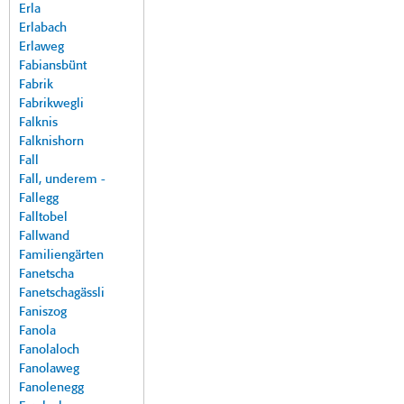
Erla
Erlabach
Erlaweg
Fabiansbünt
Fabrik
Fabrikwegli
Falknis
Falknishorn
Fall
Fall, underem -
Fallegg
Falltobel
Fallwand
Familiengärten
Fanetscha
Fanetschagässli
Faniszog
Fanola
Fanolaloch
Fanolaweg
Fanolenegg