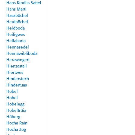
Hans Kindlis Sattel
Hans Marti
Hasaböchel
Heidböchel
Heidboda
Heiligwes
Hellabarta
Hennasedel
Hennawibliboda
Herawingert
Hienzastall
Hiertwes
Hinderstech
Hindertuas
Hobel
Hobel
Hobelegg
Hobeltrüia
Höberg
Hocha Rain
Hocha Zog