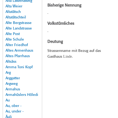
Alta Lawenaweg
Bisherige Nennung
Alta Weier
Altatätsch
-
Altatätschteil
Alte Bergstrasse
Volkstümliches
Alte Landstrasse
-
Alte Post
Alte Schule
Deutung
Alter Friedhof
Altes Armenhaus
Strassenname mit Bezug auf das
Altes Pfarrhaus
Linde
Gasthaus
.
Altsäss
Amma Toni Kopf
Arg
Arggatter
Argweg
Armahus
Armahüslers Höledi
Au
Au, ober -
Au, under -
Äuli