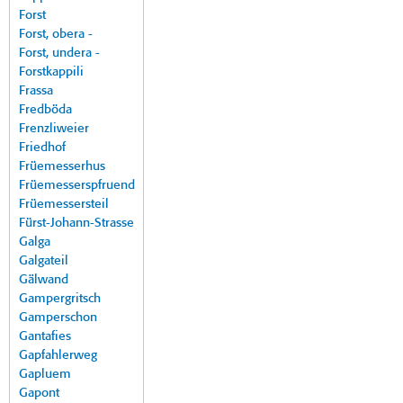
Forst
Forst, obera -
Forst, undera -
Forstkappili
Frassa
Fredböda
Frenzliweier
Friedhof
Früemesserhus
Früemesserspfruend
Früemessersteil
Fürst-Johann-Strasse
Galga
Galgateil
Gälwand
Gampergritsch
Gamperschon
Gantafies
Gapfahlerweg
Gapluem
Gapont