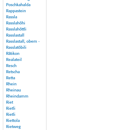
Poschkahalda
Rappastein
Rassla
Rasslahöhi
Rasslahöttli
Rasslastall
Rasslastall, obem -
Rasslatöbili
Rätikon
Realateil
Resch
Retscha
Retta
Rhein
Rheinau
Rheindamm
Riet
Rietli
Rietli
Riettola
Rietweg