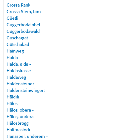
Grossa Rank
Grossa Stein, bim -
Güetli
Guggerbodatobel
Guggerbodawald
Guschagrat
Gütschabad
Hainweg
Halda
Halda, a da -
Haldastrasse
Haldaweg
Haldensteiner
Haldensteinwingert
Häldili
Hälos
Hälos, obera -
Hälos, undera -
Hälosbrogg
Haltmastock
Hanaspel, underem -