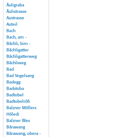
Äuligraba
Äulistrasse
Austrasse
Auteil
Bach
Bach, am -
Bächli, bim -
Bächligatter
Bächligatterweg
Bächliweg
Bad
Bad Vogelsang
Badegg
Badstoba
Badtobel
Badtobelröfi
Balzner Möllers
Höledi
Balzner Wes
Bärawang
Bärawang, obera -