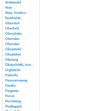
Nottawald
Notz
Notz, hindera -
Notzhalda
Oberdorf
Oberfeld
Oberplatta
Obersäss
Obersäss
Oksastofel
Oksatobel
Oksazog
Ökslerhöttli, bim -
Orglateile
Padrella
Panoramaweg
Paraka
Parganta
Periol
Periolweg
Pestkappili