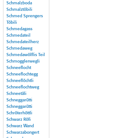
Schmalzboda
Schmalztöbili
Schmed Sprengers
Töbili
Schmedagass
Schmedateil
Schmedateilherz
Schmedaweg
Schmedawölflis Teil
Schmogglerwegli
Schneeflocht
Schneeflochtegg
Schneeflöchtli
Schneeflochtweg
Schneetäli
Schneggarütti
Schneggarütti
Schröterhöttli
Schwarz Röfi
Schwarz Wand
Schwarzabongert