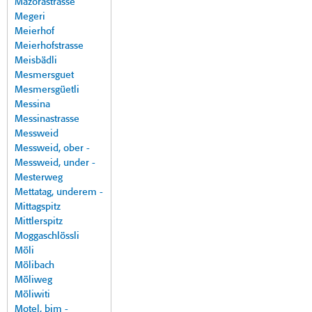
Mazorastrasse
Megeri
Meierhof
Meierhofstrasse
Meisbädli
Mesmersguet
Mesmersgüetli
Messina
Messinastrasse
Messweid
Messweid, ober -
Messweid, under -
Mesterweg
Mettatag, underem -
Mittagspitz
Mittlerspitz
Moggaschlössli
Möli
Mölibach
Möliweg
Möliwiti
Motel, bim -