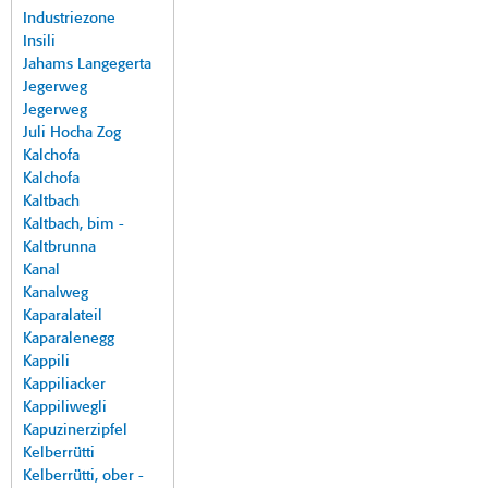
Industriezone
Insili
Jahams Langegerta
Jegerweg
Jegerweg
Juli Hocha Zog
Kalchofa
Kalchofa
Kaltbach
Kaltbach, bim -
Kaltbrunna
Kanal
Kanalweg
Kaparalateil
Kaparalenegg
Kappili
Kappiliacker
Kappiliwegli
Kapuzinerzipfel
Kelberrütti
Kelberrütti, ober -