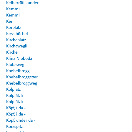
Kelberrütti, under -
Kemmi
Kemmi
Ker
Kerplatz
Kessiböchel
Kirchaplatz
Kirchawegli
Kirche
Klina Nieboda
Klubaweg
Knebelbrogg
Knebelbroggatter
Knebelbroggweg
Kolplatz
Kolplätzli
Kolplätzli
Köpf, i da -
Köpf, i da -
Köpf, under da -
Koraspitz