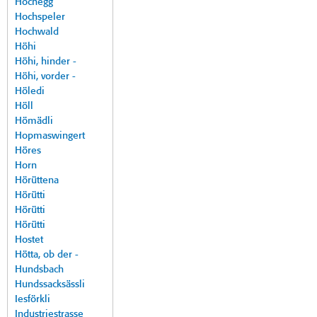
Hochegg
Hochspeler
Hochwald
Höhi
Höhi, hinder -
Höhi, vorder -
Höledi
Höll
Hömädli
Hopmaswingert
Höres
Horn
Hörüttena
Hörütti
Hörütti
Hörütti
Hostet
Hötta, ob der -
Hundsbach
Hundssacksässli
Iesförkli
Industriestrasse