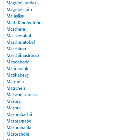
Magrüel, under -
Magrüelstein
Maiasäss
Marti Kindlis Töbili
Maschera
Mascherateil
Mascheratobel
Maschlina
Maschlinastrasse
Matidaboda
Matidarank
Matillaberg
Matruela
Matschels
Matschelsstrasse
Mazora
Mazora
Mazorabächli
Mazoragraba
Mazorahalda
Mazorahöhi