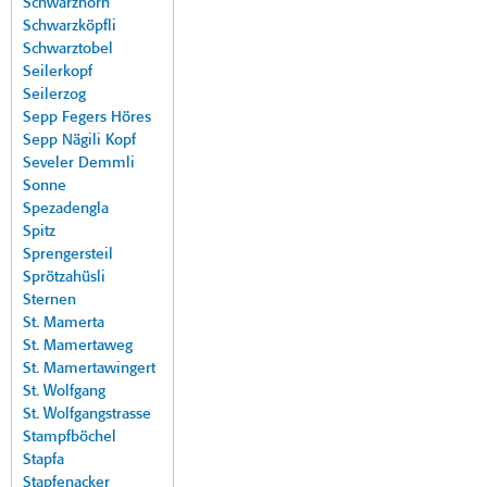
Schwarzhorn
Schwarzköpfli
Schwarztobel
Seilerkopf
Seilerzog
Sepp Fegers Höres
Sepp Nägili Kopf
Seveler Demmli
Sonne
Spezadengla
Spitz
Sprengersteil
Sprötzahüsli
Sternen
St. Mamerta
St. Mamertaweg
St. Mamertawingert
St. Wolfgang
St. Wolfgangstrasse
Stampfböchel
Stapfa
Stapfenacker