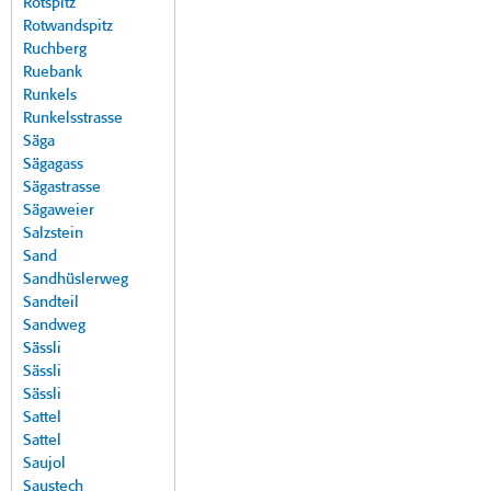
Rotspitz
Rotwandspitz
Ruchberg
Ruebank
Runkels
Runkelsstrasse
Säga
Sägagass
Sägastrasse
Sägaweier
Salzstein
Sand
Sandhüslerweg
Sandteil
Sandweg
Sässli
Sässli
Sässli
Sattel
Sattel
Saujol
Saustech