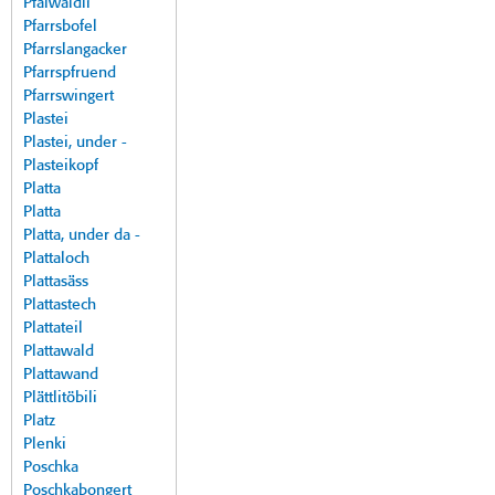
Pfalwäldli
Pfarrsbofel
Pfarrslangacker
Pfarrspfruend
Pfarrswingert
Plastei
Plastei, under -
Plasteikopf
Platta
Platta
Platta, under da -
Plattaloch
Plattasäss
Plattastech
Plattateil
Plattawald
Plattawand
Plättlitöbili
Platz
Plenki
Poschka
Poschkabongert