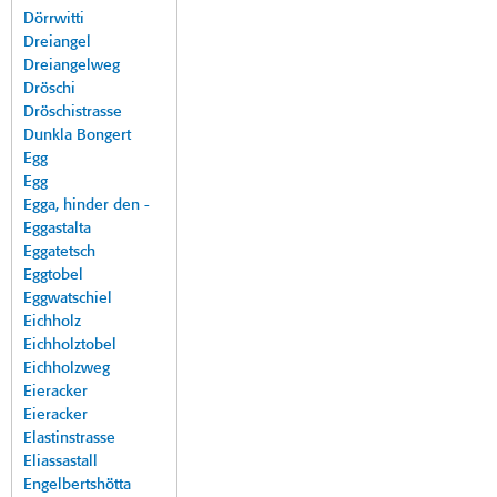
Dörrwitti
Dreiangel
Dreiangelweg
Dröschi
Dröschistrasse
Dunkla Bongert
Egg
Egg
Egga, hinder den -
Eggastalta
Eggatetsch
Eggtobel
Eggwatschiel
Eichholz
Eichholztobel
Eichholzweg
Eieracker
Eieracker
Elastinstrasse
Eliassastall
Engelbertshötta