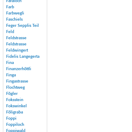
Faraloch
Farb
Farbwegli
Faschiels
Feger Sepplis Teil
Feld
Feldstrasse
Feldstrasse
Feldwingert
Fidelis Langegerta
Fina
Finanzerhöttli
Finga
Fingastrasse
Flochtweg
Fögler
Foksstein
Fokswinkel
Föligraba
Foppi
Foppiloch
Foppiwald