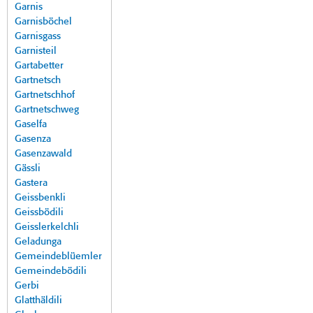
Garnis
Garnisböchel
Garnisgass
Garnisteil
Gartabetter
Gartnetsch
Gartnetschhof
Gartnetschweg
Gaselfa
Gasenza
Gasenzawald
Gässli
Gastera
Geissbenkli
Geissbödili
Geisslerkelchli
Geladunga
Gemeindeblüemler
Gemeindebödili
Gerbi
Glatthäldili