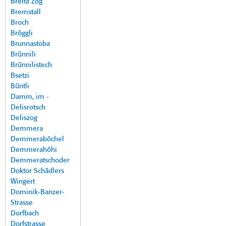
Breita Zog
Bremstall
Broch
Bröggli
Brunnastoba
Brünnili
Brünnilistech
Bsetzi
Büntli
Damm, im -
Delisrotsch
Deliszog
Demmera
Demmeraböchel
Demmerahöhi
Demmeratschoder
Doktor Schädlers
Wingert
Dominik-Banzer-
Strasse
Dorfbach
Dorfstrasse