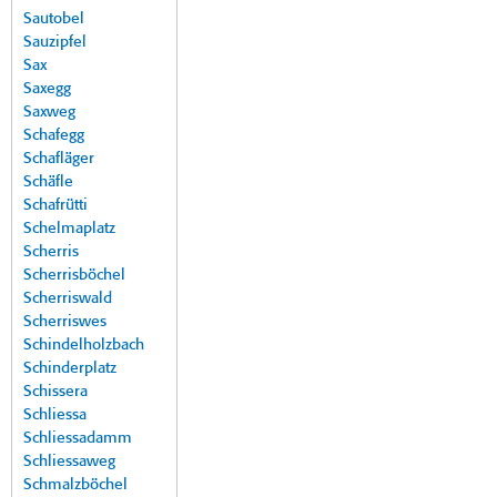
Sautobel
Sauzipfel
Sax
Saxegg
Saxweg
Schafegg
Schafläger
Schäfle
Schafrütti
Schelmaplatz
Scherris
Scherrisböchel
Scherriswald
Scherriswes
Schindelholzbach
Schinderplatz
Schissera
Schliessa
Schliessadamm
Schliessaweg
Schmalzböchel