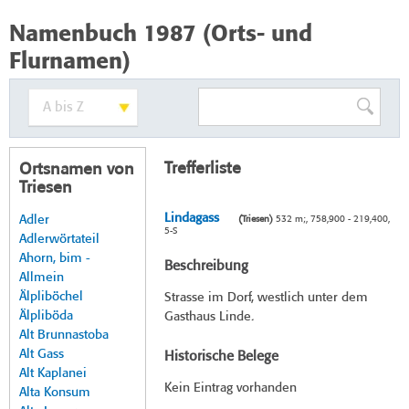
Namenbuch 1987 (Orts- und
Flurnamen)
Trefferliste
Ortsnamen von
Triesen
Lindagass
Adler
(Triesen)
532 m;, 758,900 - 219,400,
5-S
Adlerwörtateil
Ahorn, bim -
Beschreibung
Allmein
Älpliböchel
Strasse im Dorf, westlich unter dem
Älpliböda
Gasthaus Linde.
Alt Brunnastoba
Alt Gass
Historische Belege
Alt Kaplanei
Kein Eintrag vorhanden
Alta Konsum