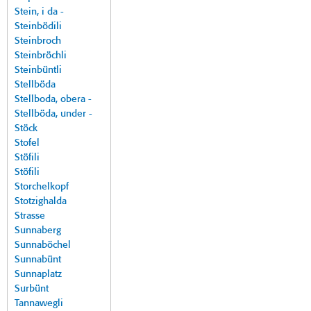
Stein, i da -
Steinbödili
Steinbroch
Steinbröchli
Steinbüntli
Stellböda
Stellboda, obera -
Stellböda, under -
Stöck
Stofel
Stöfili
Stöfili
Storchelkopf
Stotzighalda
Strasse
Sunnaberg
Sunnaböchel
Sunnabünt
Sunnaplatz
Surbünt
Tannawegli