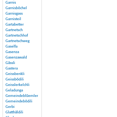
Garnis
Garnisböchel
Garnisgass
Garnisteil
Gartabetter
Gartnetsch
Gartnetschhof
Gartnetschweg
Gaselfa
Gasenza
Gasenzawald
Gässli
Gastera
Geissbenkli
Geissbödili
Geisslerkelchli
Geladunga
Gemeindeblüemler
Gemeindebödili
Gerbi
Glatthäldili