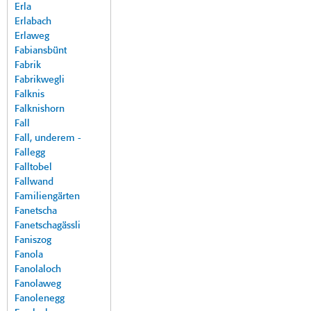
Erla
Erlabach
Erlaweg
Fabiansbünt
Fabrik
Fabrikwegli
Falknis
Falknishorn
Fall
Fall, underem -
Fallegg
Falltobel
Fallwand
Familiengärten
Fanetscha
Fanetschagässli
Faniszog
Fanola
Fanolaloch
Fanolaweg
Fanolenegg