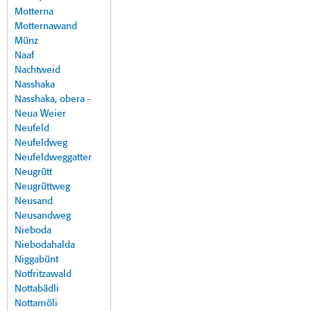
Motterna
Motternawand
Münz
Naaf
Nachtweid
Nasshaka
Nasshaka, obera -
Neua Weier
Neufeld
Neufeldweg
Neufeldweggatter
Neugrütt
Neugrüttweg
Neusand
Neusandweg
Nieboda
Niebodahalda
Niggabünt
Notfritzawald
Nottabädli
Nottamöli