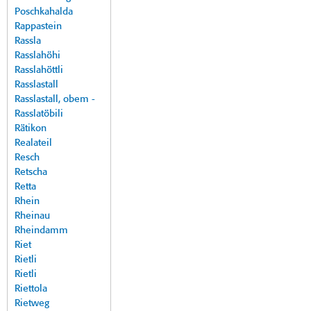
Poschkahalda
Rappastein
Rassla
Rasslahöhi
Rasslahöttli
Rasslastall
Rasslastall, obem -
Rasslatöbili
Rätikon
Realateil
Resch
Retscha
Retta
Rhein
Rheinau
Rheindamm
Riet
Rietli
Rietli
Riettola
Rietweg