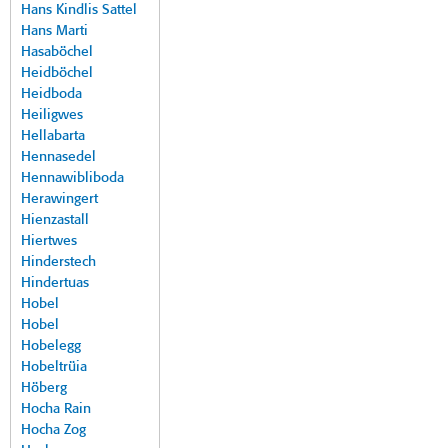
Hans Kindlis Sattel
Hans Marti
Hasaböchel
Heidböchel
Heidboda
Heiligwes
Hellabarta
Hennasedel
Hennawibliboda
Herawingert
Hienzastall
Hiertwes
Hinderstech
Hindertuas
Hobel
Hobel
Hobelegg
Hobeltrüia
Höberg
Hocha Rain
Hocha Zog