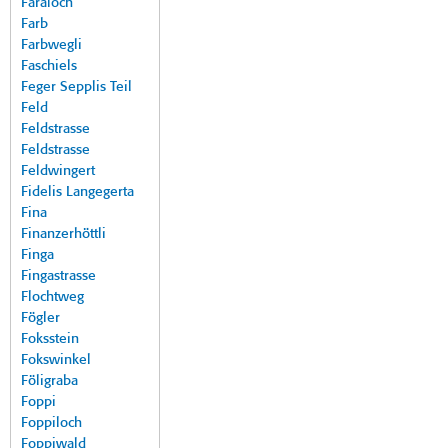
Faraloch
Farb
Farbwegli
Faschiels
Feger Sepplis Teil
Feld
Feldstrasse
Feldstrasse
Feldwingert
Fidelis Langegerta
Fina
Finanzerhöttli
Finga
Fingastrasse
Flochtweg
Fögler
Foksstein
Fokswinkel
Föligraba
Foppi
Foppiloch
Foppiwald