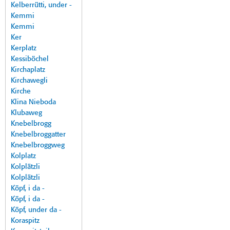
Kelberrütti, under -
Kemmi
Kemmi
Ker
Kerplatz
Kessiböchel
Kirchaplatz
Kirchawegli
Kirche
Klina Nieboda
Klubaweg
Knebelbrogg
Knebelbroggatter
Knebelbroggweg
Kolplatz
Kolplätzli
Kolplätzli
Köpf, i da -
Köpf, i da -
Köpf, under da -
Koraspitz