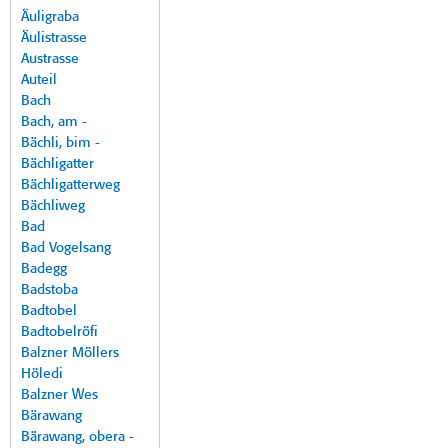
Äuligraba
Äulistrasse
Austrasse
Auteil
Bach
Bach, am -
Bächli, bim -
Bächligatter
Bächligatterweg
Bächliweg
Bad
Bad Vogelsang
Badegg
Badstoba
Badtobel
Badtobelröfi
Balzner Möllers
Höledi
Balzner Wes
Bärawang
Bärawang, obera -