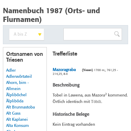
Namenbuch 1987 (Orts- und
Flurnamen)
Trefferliste
Ortsnamen von
Triesen
Mazoragraba
Adler
(Triesen)
1700 m;, 761,25 -
214,25, 8-X
Adlerwörtateil
Ahorn, bim -
Beschreibung
Allmein
2
Älpliböchel
Tobel in Lawena, aus Mazora
kommend.
Älpliböda
Töbili
Örtlich identisch mit
.
Alt Brunnastoba
Alt Gass
Historische Belege
Alt Kaplanei
Kein Eintrag vorhanden
Alta Konsum