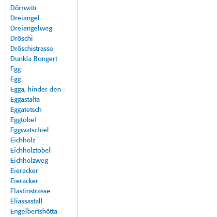
Dörrwitti
Dreiangel
Dreiangelweg
Dröschi
Dröschistrasse
Dunkla Bongert
Egg
Egg
Egga, hinder den -
Eggastalta
Eggatetsch
Eggtobel
Eggwatschiel
Eichholz
Eichholztobel
Eichholzweg
Eieracker
Eieracker
Elastinstrasse
Eliassastall
Engelbertshötta