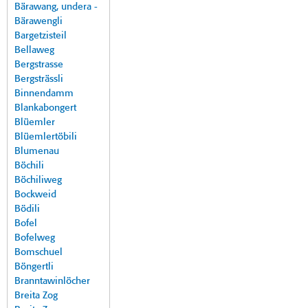
Bärawang, undera -
Bärawengli
Bargetzisteil
Bellaweg
Bergstrasse
Bergsträssli
Binnendamm
Blankabongert
Blüemler
Blüemlertöbili
Blumenau
Böchili
Böchiliweg
Bockweid
Bödili
Bofel
Bofelweg
Bomschuel
Böngertli
Branntawinlöcher
Breita Zog