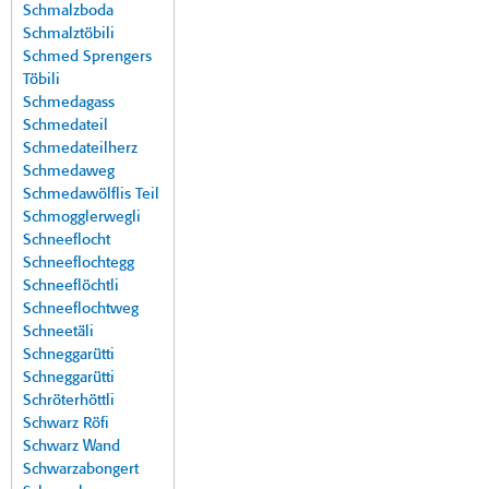
Schmalzboda
Schmalztöbili
Schmed Sprengers
Töbili
Schmedagass
Schmedateil
Schmedateilherz
Schmedaweg
Schmedawölflis Teil
Schmogglerwegli
Schneeflocht
Schneeflochtegg
Schneeflöchtli
Schneeflochtweg
Schneetäli
Schneggarütti
Schneggarütti
Schröterhöttli
Schwarz Röfi
Schwarz Wand
Schwarzabongert