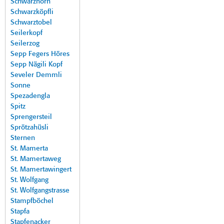
Schwarzhorn
Schwarzköpfli
Schwarztobel
Seilerkopf
Seilerzog
Sepp Fegers Höres
Sepp Nägili Kopf
Seveler Demmli
Sonne
Spezadengla
Spitz
Sprengersteil
Sprötzahüsli
Sternen
St. Mamerta
St. Mamertaweg
St. Mamertawingert
St. Wolfgang
St. Wolfgangstrasse
Stampfböchel
Stapfa
Stapfenacker