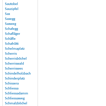
Sautobel
Sauzipfel
Sax
Saxegg
Saxweg
Schafegg
Schafläger
Schäfle
Schafrütti
Schelmaplatz
Scherris
Scherrisböchel
Scherriswald
Scherriswes
Schindelholzbach
Schinderplatz
Schissera
Schliessa
Schliessadamm
Schliessaweg
Schmalzböchel