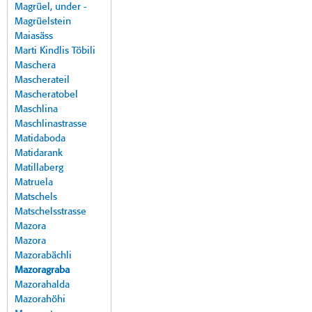
Magrüel, under -
Magrüelstein
Maiasäss
Marti Kindlis Töbili
Maschera
Mascherateil
Mascheratobel
Maschlina
Maschlinastrasse
Matidaboda
Matidarank
Matillaberg
Matruela
Matschels
Matschelsstrasse
Mazora
Mazora
Mazorabächli
Mazoragraba
Mazorahalda
Mazorahöhi