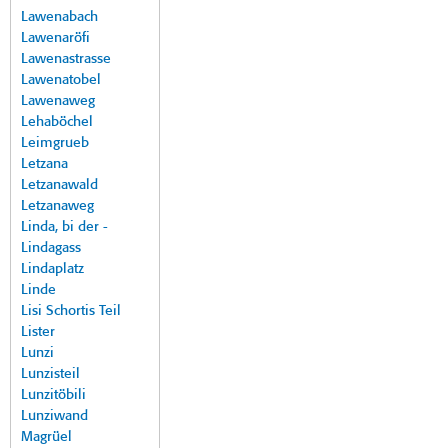
Lawenabach
Lawenaröfi
Lawenastrasse
Lawenatobel
Lawenaweg
Lehaböchel
Leimgrueb
Letzana
Letzanawald
Letzanaweg
Linda, bi der -
Lindagass
Lindaplatz
Linde
Lisi Schortis Teil
Lister
Lunzi
Lunzisteil
Lunzitöbili
Lunziwand
Magrüel