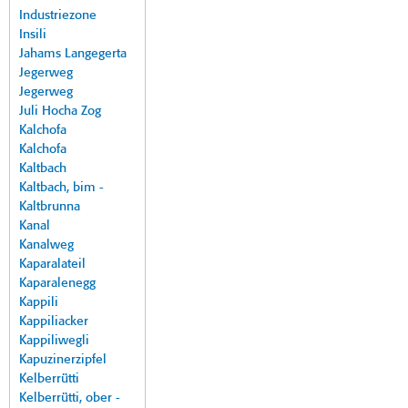
Industriezone
Insili
Jahams Langegerta
Jegerweg
Jegerweg
Juli Hocha Zog
Kalchofa
Kalchofa
Kaltbach
Kaltbach, bim -
Kaltbrunna
Kanal
Kanalweg
Kaparalateil
Kaparalenegg
Kappili
Kappiliacker
Kappiliwegli
Kapuzinerzipfel
Kelberrütti
Kelberrütti, ober -