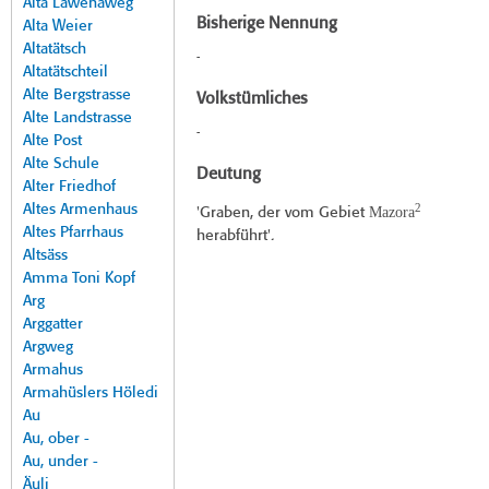
Alta Lawenaweg
Bisherige Nennung
Alta Weier
Altatätsch
-
Altatätschteil
Alte Bergstrasse
Volkstümliches
Alte Landstrasse
-
Alte Post
Alte Schule
Deutung
Alter Friedhof
2
Altes Armenhaus
Mazora
'Graben, der vom Gebiet
Altes Pfarrhaus
herabführt'.
Altsäss
Amma Toni Kopf
Arg
Arggatter
Argweg
Armahus
Armahüslers Höledi
Au
Au, ober -
Au, under -
Äuli