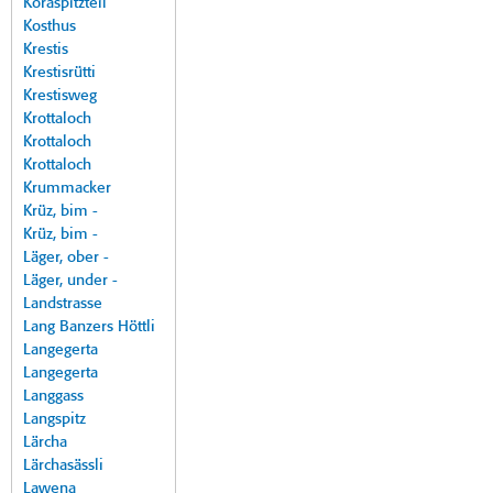
Koraspitzteil
Kosthus
Krestis
Krestisrütti
Krestisweg
Krottaloch
Krottaloch
Krottaloch
Krummacker
Krüz, bim -
Krüz, bim -
Läger, ober -
Läger, under -
Landstrasse
Lang Banzers Höttli
Langegerta
Langegerta
Langgass
Langspitz
Lärcha
Lärchasässli
Lawena