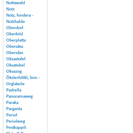
Nottawald
Notz
Notz, hindera -
Notzhalda
Oberdorf
Oberfeld
Oberplatta
Obersäss
Obersäss
Oksastofel
Oksatobel
Oksazog
Ökslerhöttli, bim -
Orglateile
Padrella
Panoramaweg
Paraka
Parganta
Periol
Periolweg
Pestkappili