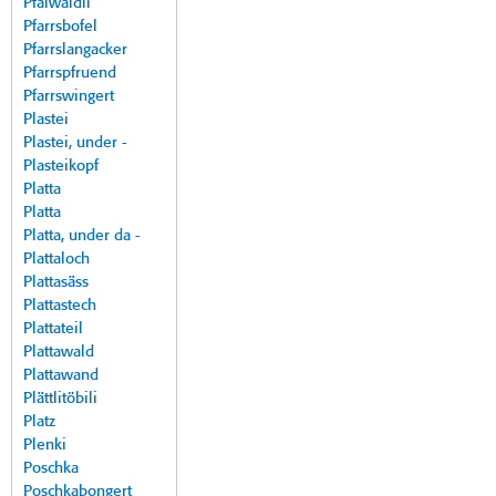
Pfalwäldli
Pfarrsbofel
Pfarrslangacker
Pfarrspfruend
Pfarrswingert
Plastei
Plastei, under -
Plasteikopf
Platta
Platta
Platta, under da -
Plattaloch
Plattasäss
Plattastech
Plattateil
Plattawald
Plattawand
Plättlitöbili
Platz
Plenki
Poschka
Poschkabongert