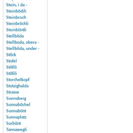
Stein, i da -
Steinbödili
Steinbroch
Steinbröchli
Steinbüntli
Stellböda
Stellboda, obera -
Stellböda, under -
Stöck
Stofel
Stöfili
Stöfili
Storchelkopf
Stotzighalda
Strasse
Sunnaberg
Sunnaböchel
Sunnabünt
Sunnaplatz
Surbünt
Tannawegli