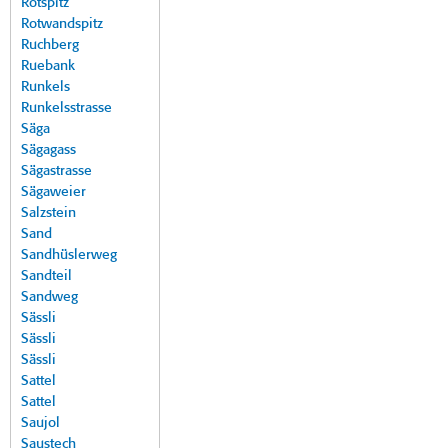
Rotspitz
Rotwandspitz
Ruchberg
Ruebank
Runkels
Runkelsstrasse
Säga
Sägagass
Sägastrasse
Sägaweier
Salzstein
Sand
Sandhüslerweg
Sandteil
Sandweg
Sässli
Sässli
Sässli
Sattel
Sattel
Saujol
Saustech