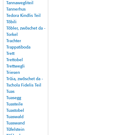
Tannawegliteil
Tannerhus
Tedora Kindlis Teil
Töbili
Töbler, zwöschet da -
Torkel
Trachter
Trappatiboda
Trett
Trettobel
Trettwegli
Triesen
Trüia, zwöschet da -
Tschola Fidelis Teil
Tuas
Tuasegg
Tuasteile
Tuastobel
Tuaswald
Tuaswand
Tüfelstein