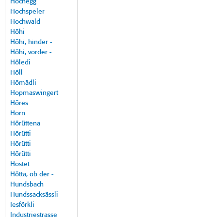
Hochegg
Hochspeler
Hochwald
Höhi
Höhi, hinder -
Höhi, vorder -
Höledi
Höll
Hömädli
Hopmaswingert
Höres
Horn
Hörüttena
Hörütti
Hörütti
Hörütti
Hostet
Hötta, ob der -
Hundsbach
Hundssacksässli
Iesförkli
Industriestrasse