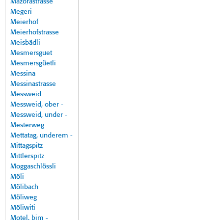
Mazorastrasse
Megeri
Meierhof
Meierhofstrasse
Meisbädli
Mesmersguet
Mesmersgüetli
Messina
Messinastrasse
Messweid
Messweid, ober -
Messweid, under -
Mesterweg
Mettatag, underem -
Mittagspitz
Mittlerspitz
Moggaschlössli
Möli
Mölibach
Möliweg
Möliwiti
Motel, bim -