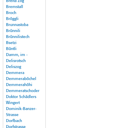
Breita Zog
Bremstall
Broch
Bröggli
Brunnastoba
Brünnili
Brünnilistech
Bsetzi
Büntli
Damm, im -
Delisrotsch
Deliszog
Demmera
Demmeraböchel
Demmerahöhi
Demmeratschoder
Doktor Schädlers
Wingert
Dominik-Banzer-
Strasse
Dorfbach
Dorfstrasse