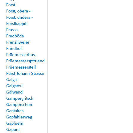
Forst
Forst, obera -
Forst, undera -
Forstkappili
Frassa
Fredböda
Frenzliweier
Friedhof
Früemesserhus
Früemesserspfruend
Früemessersteil
Fürst-Johann-Strasse
Galga
Galgateil
Gälwand
Gampergritsch
Gamperschon
Gantafies
Gapfahlerweg
Gapluem
Gapont