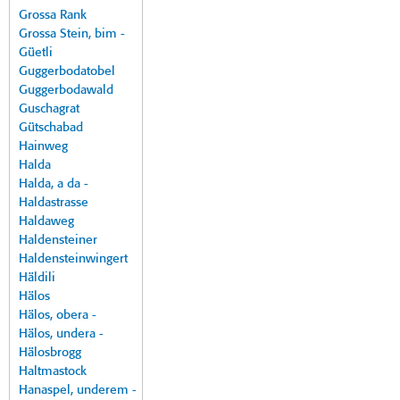
Grossa Rank
Grossa Stein, bim -
Güetli
Guggerbodatobel
Guggerbodawald
Guschagrat
Gütschabad
Hainweg
Halda
Halda, a da -
Haldastrasse
Haldaweg
Haldensteiner
Haldensteinwingert
Häldili
Hälos
Hälos, obera -
Hälos, undera -
Hälosbrogg
Haltmastock
Hanaspel, underem -