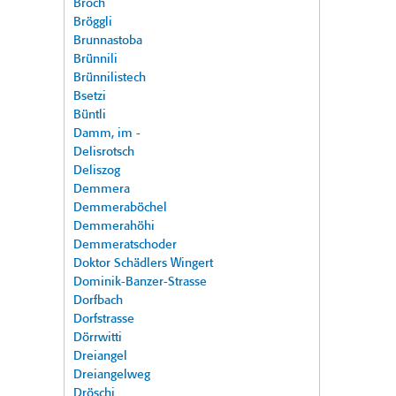
Broch
Bröggli
Brunnastoba
Brünnili
Brünnilistech
Bsetzi
Büntli
Damm, im -
Delisrotsch
Deliszog
Demmera
Demmeraböchel
Demmerahöhi
Demmeratschoder
Doktor Schädlers Wingert
Dominik-Banzer-Strasse
Dorfbach
Dorfstrasse
Dörrwitti
Dreiangel
Dreiangelweg
Dröschi