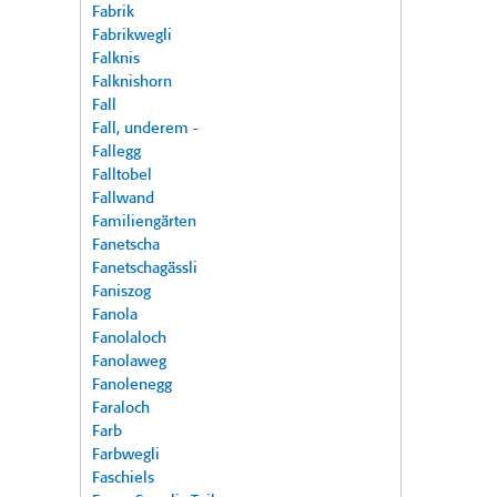
Fabrik
Fabrikwegli
Falknis
Falknishorn
Fall
Fall, underem -
Fallegg
Falltobel
Fallwand
Familiengärten
Fanetscha
Fanetschagässli
Faniszog
Fanola
Fanolaloch
Fanolaweg
Fanolenegg
Faraloch
Farb
Farbwegli
Faschiels