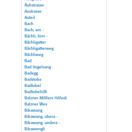
Äulistrasse
Austrasse
Auteil
Bach
Bach, am -
Bächli, bim -
Bächligatter
Bächligatterweg
Bächliweg
Bad
Bad Vogelsang
Badegg
Badstoba
Badtobel
Badtobelröfi
Balzner Möllers Höledi
Balzner Wes
Bärawang
Bärawang, obera -
Bärawang, undera -
Bärawengli