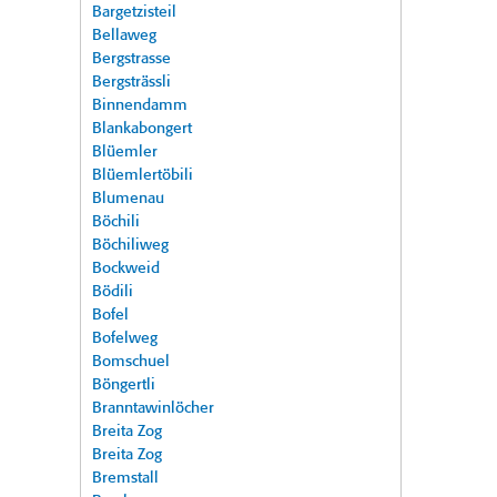
Bargetzisteil
Bellaweg
Bergstrasse
Bergsträssli
Binnendamm
Blankabongert
Blüemler
Blüemlertöbili
Blumenau
Böchili
Böchiliweg
Bockweid
Bödili
Bofel
Bofelweg
Bomschuel
Böngertli
Branntawinlöcher
Breita Zog
Breita Zog
Bremstall