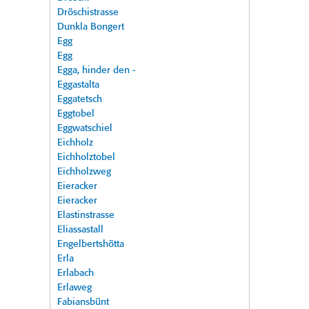
Dröschistrasse
Dunkla Bongert
Egg
Egg
Egga, hinder den -
Eggastalta
Eggatetsch
Eggtobel
Eggwatschiel
Eichholz
Eichholztobel
Eichholzweg
Eieracker
Eieracker
Elastinstrasse
Eliassastall
Engelbertshötta
Erla
Erlabach
Erlaweg
Fabiansbünt