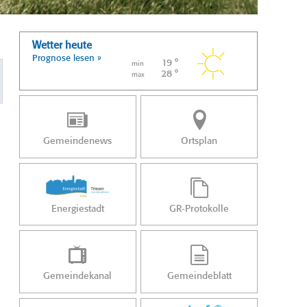
Wetter heute
Prognose lesen »
19 °
min
28 °
max
Gemeindenews
Ortsplan
Energiestadt
GR-Protokolle
Gemeindekanal
Gemeindeblatt