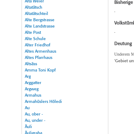
Alta Weier
Bisherig
Altatätsch
-
Altatätschteil
Alte Bergstrasse
Volkstüml
Alte Landstrasse
Alte Post
-
Alte Schule
Deutung
Alter Friedhof
Altes Armenhaus
Underem Me
Altes Pfarrhaus
'Gebiet u
Altsäss
Amma Toni Kopf
Arg
Arggatter
Argweg
Armahus
Armahüslers Höledi
Au
Au, ober -
Au, under -
Äuli
Äuligraba