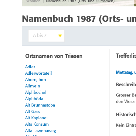
|
Wohnen
Namenbuch 1987 (Orts- und Flurnamen)
Namenbuch 1987 (Orts- u
Trefferli
Ortsnamen von Triesen
Adler
Mettatag,
Adlerwörtateil
Ahorn, bim -
Beschrei
Allmein
Älpliböchel
Grosser Be
Älpliböda
den Wesa r
Alt Brunnastoba
Alt Gass
Historisc
Alt Kaplanei
Alta Konsum
Kein Eintr
Alta Lawenaweg