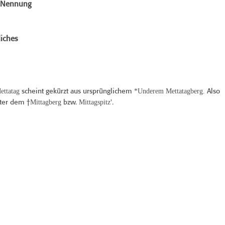
e Nennung
iches
ttatag
*Underem Mettatagberg.
scheint gekürzt aus ursprünglichem
Also
Mittagberg
Mittagspitz
nter dem †
bzw.
'.