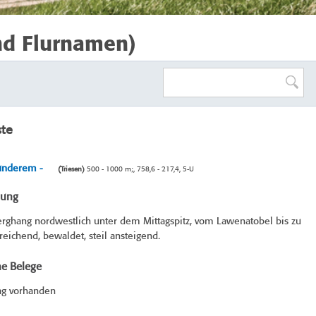
nd Flurnamen)
ste
 underem -
(Triesen)
500 - 1000 m;, 758,6 - 217,4, 5-U
bung
rghang nordwestlich unter dem Mittagspitz, vom Lawenatobel bis zu
eichend, bewaldet, steil ansteigend.
he Belege
ag vorhanden