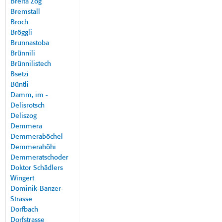
Breita Zog
Bremstall
Broch
Bröggli
Brunnastoba
Brünnili
Brünnilistech
Bsetzi
Büntli
Damm, im -
Delisrotsch
Deliszog
Demmera
Demmeraböchel
Demmerahöhi
Demmeratschoder
Doktor Schädlers
Wingert
Dominik-Banzer-
Strasse
Dorfbach
Dorfstrasse