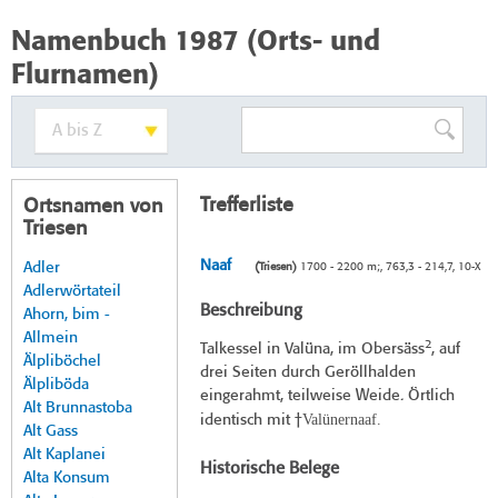
Namenbuch 1987 (Orts- und
Flurnamen)
Trefferliste
Ortsnamen von
Triesen
Naaf
Adler
(Triesen)
1700 - 2200 m;, 763,3 - 214,7, 10-X
Adlerwörtateil
Beschreibung
Ahorn, bim -
Allmein
2
Talkessel in Valüna, im Obersäss
, auf
Älpliböchel
drei Seiten durch Geröllhalden
Älpliböda
eingerahmt, teilweise Weide. Örtlich
Alt Brunnastoba
Valünernaaf.
identisch mit †
Alt Gass
Alt Kaplanei
Historische Belege
Alta Konsum