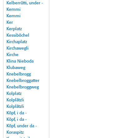
Kelberrütti, under -
Kemmi
Kemmi
Ker
Kerplatz
Kessiböchel
Kirchaplatz
Kirchawegli
Kirche
Klina Nieboda
Klubaweg
Knebelbrogg
Knebelbroggatter
Knebelbroggweg
Kolplatz
Kolplätzli
Kolplätzli
Köpf, i da -
Köpf, i da -
Köpf, under da -
Koraspitz