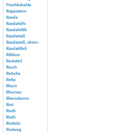
Poschkahalda
Rappastein
Rassla
Rasslahöhi
Rasslahöttli
Rasslastall
Rasslastall, obem -
Rasslatöbili
Rätikon
Realateil
Resch
Retscha
Retta
Rhein
Rheinau
Rheindamm
Riet
Rietli
Rietli
Riettola
Rietweg