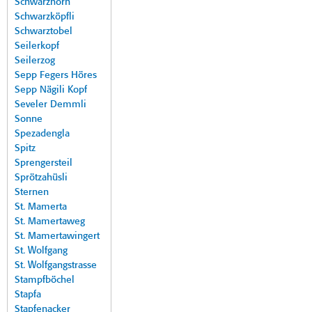
Schwarzhorn
Schwarzköpfli
Schwarztobel
Seilerkopf
Seilerzog
Sepp Fegers Höres
Sepp Nägili Kopf
Seveler Demmli
Sonne
Spezadengla
Spitz
Sprengersteil
Sprötzahüsli
Sternen
St. Mamerta
St. Mamertaweg
St. Mamertawingert
St. Wolfgang
St. Wolfgangstrasse
Stampfböchel
Stapfa
Stapfenacker