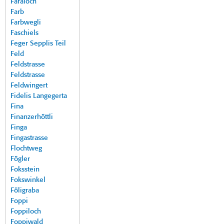
Faraloch
Farb
Farbwegli
Faschiels
Feger Sepplis Teil
Feld
Feldstrasse
Feldstrasse
Feldwingert
Fidelis Langegerta
Fina
Finanzerhöttli
Finga
Fingastrasse
Flochtweg
Fögler
Foksstein
Fokswinkel
Föligraba
Foppi
Foppiloch
Foppiwald