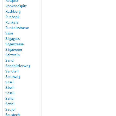
Rotspitz
Rotwandspitz
Ruchberg
Ruebank
Runkels
Runkelsstrasse
Säga
Sägagass
Sägastrasse
Sägaweier
Salzstein
Sand
Sandhüslerweg
Sandteil
Sandweg
Sässli
Sässli
Sässli
Sattel
Sattel
Saujol
Saustech