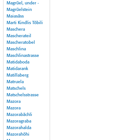
Magrüel, under -
Magrüelstein
Maiasäss
Marti Kindlis Töbili
Maschera
Mascherateil
Mascheratobel
Maschlina
Maschlinastrasse
Matidaboda
Matidarank
Matillaberg
Matruela
Matschels
Matschelsstrasse
Mazora
Mazora
Mazorabächli
Mazoragraba
Mazorahalda
Mazorahöhi