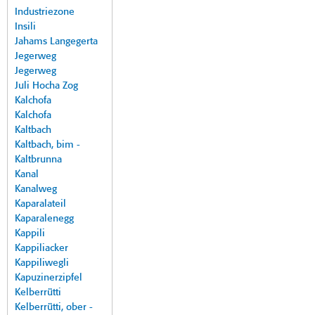
Industriezone
Insili
Jahams Langegerta
Jegerweg
Jegerweg
Juli Hocha Zog
Kalchofa
Kalchofa
Kaltbach
Kaltbach, bim -
Kaltbrunna
Kanal
Kanalweg
Kaparalateil
Kaparalenegg
Kappili
Kappiliacker
Kappiliwegli
Kapuzinerzipfel
Kelberrütti
Kelberrütti, ober -