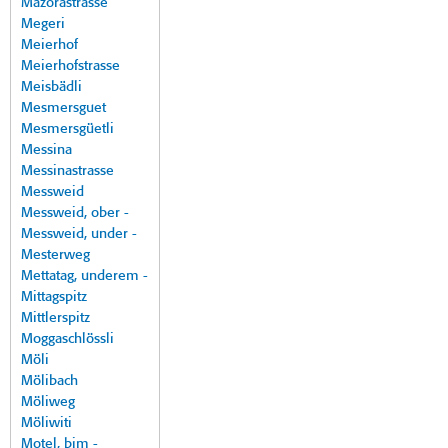
Mazorastrasse
Megeri
Meierhof
Meierhofstrasse
Meisbädli
Mesmersguet
Mesmersgüetli
Messina
Messinastrasse
Messweid
Messweid, ober -
Messweid, under -
Mesterweg
Mettatag, underem -
Mittagspitz
Mittlerspitz
Moggaschlössli
Möli
Mölibach
Möliweg
Möliwiti
Motel, bim -