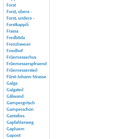
Forst
Forst, obera -
Forst, undera -
Forstkappili
Frassa
Fredböda
Frenzliweier
Friedhof
Früemesserhus
Früemesserspfruend
Früemessersteil
Fürst-Johann-Strasse
Galga
Galgateil
Gälwand
Gampergritsch
Gamperschon
Gantafies
Gapfahlerweg
Gapluem
Gapont