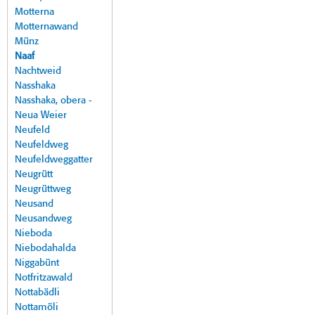
Motterna
Motternawand
Münz
Naaf
Nachtweid
Nasshaka
Nasshaka, obera -
Neua Weier
Neufeld
Neufeldweg
Neufeldweggatter
Neugrütt
Neugrüttweg
Neusand
Neusandweg
Nieboda
Niebodahalda
Niggabünt
Notfritzawald
Nottabädli
Nottamöli