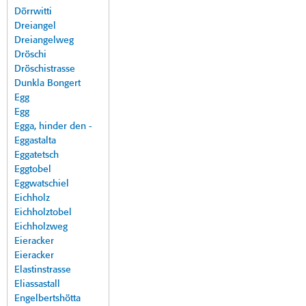
Dörrwitti
Dreiangel
Dreiangelweg
Dröschi
Dröschistrasse
Dunkla Bongert
Egg
Egg
Egga, hinder den -
Eggastalta
Eggatetsch
Eggtobel
Eggwatschiel
Eichholz
Eichholztobel
Eichholzweg
Eieracker
Eieracker
Elastinstrasse
Eliassastall
Engelbertshötta