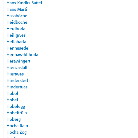
Hans Kindlis Sattel
Hans Marti
Hasaböchel
Heidböchel
Heidboda
Heiligwes
Hellabarta
Hennasedel
Hennawibliboda
Herawingert
Hienzastall
Hiertwes
Hinderstech
Hindertuas
Hobel
Hobel
Hobelegg
Hobeltrüia
Höberg
Hocha Rain
Hocha Zog