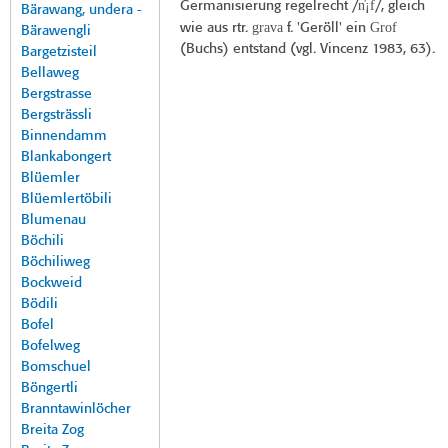
n̓¡f
Germanisierung regelrecht /
/, gleich
Bärawang, undera -
grava
Grof
wie aus rtr.
f. 'Geröll' ein
Bärawengli
(Buchs) entstand (vgl. Vincenz 1983, 63).
Bargetzisteil
Bellaweg
Bergstrasse
Bergsträssli
Binnendamm
Blankabongert
Blüemler
Blüemlertöbili
Blumenau
Böchili
Böchiliweg
Bockweid
Bödili
Bofel
Bofelweg
Bomschuel
Böngertli
Branntawinlöcher
Breita Zog