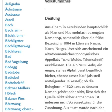
Volkstümliches
Äuligraba
Äulistrasse
-
Austrasse
Deutung
Auteil
Bach
Aus einem in Graubünden hauptsächlich
Bach, am -
Naus
Nos
als
und
mehrfach bezeugten
Bächli, bim -
Namentyp, namentlich über die frühe
Bächligatter
Nauues,
Bezeugung 1084 in Lüen als
Bächligatterweg
Naues, Nauges
, lässt sich anscheinend ein
Bächliweg
alträtoromanisches toponymisches
Bad
*nava
Appellativ
'Mulde, Taleinschnitt'
Bad Vogelsang
Naus
erschliessen. Die Alp
Grabs, ein
Badegg
enges, steiles Alptal, passt begrifflich
Badstoba
Naaf
hieher, ebenso unser
(als steil
Badtobel
ansteigender Talkessel); ob die
Badtobelröfi
naws
Belegform ~1520
zu diesem
Balzner Möllers
Namen gehört oder nicht, lässt sich der
Höledi
Quelle nicht sicher entnehmen, ist
Balzner Wes
indessen nicht Voraussetzung für die
Bärawang
*nava
Zuordnung. Aus
wurde nach der
Bärawang, obera -