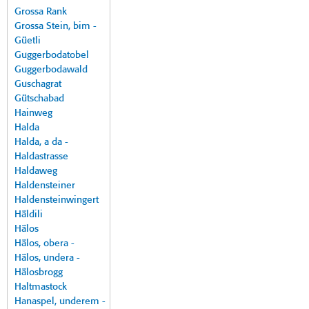
Grossa Rank
Grossa Stein, bim -
Güetli
Guggerbodatobel
Guggerbodawald
Guschagrat
Gütschabad
Hainweg
Halda
Halda, a da -
Haldastrasse
Haldaweg
Haldensteiner
Haldensteinwingert
Häldili
Hälos
Hälos, obera -
Hälos, undera -
Hälosbrogg
Haltmastock
Hanaspel, underem -