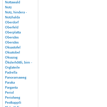
Nottawald
Notz
Notz, hindera -
Notzhalda
Oberdorf
Oberfeld
Oberplatta
Obersäss
Obersäss
Oksastofel
Oksatobel
Oksazog
Ökslerhöttli, bim -
Orglateile
Padrella
Panoramaweg
Paraka
Parganta
Periol
Periolweg
Pestkappili