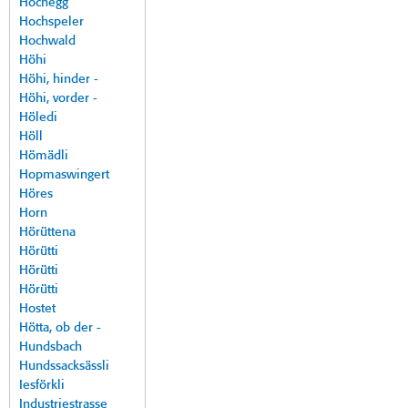
Hochegg
Hochspeler
Hochwald
Höhi
Höhi, hinder -
Höhi, vorder -
Höledi
Höll
Hömädli
Hopmaswingert
Höres
Horn
Hörüttena
Hörütti
Hörütti
Hörütti
Hostet
Hötta, ob der -
Hundsbach
Hundssacksässli
Iesförkli
Industriestrasse