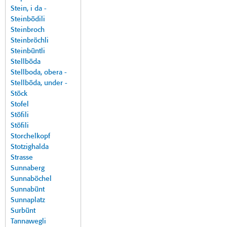
Stein, i da -
Steinbödili
Steinbroch
Steinbröchli
Steinbüntli
Stellböda
Stellboda, obera -
Stellböda, under -
Stöck
Stofel
Stöfili
Stöfili
Storchelkopf
Stotzighalda
Strasse
Sunnaberg
Sunnaböchel
Sunnabünt
Sunnaplatz
Surbünt
Tannawegli