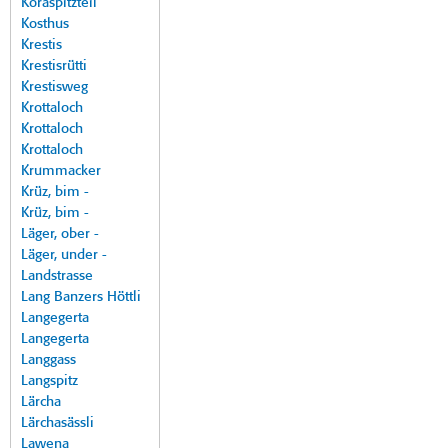
Koraspitzteil
Kosthus
Krestis
Krestisrütti
Krestisweg
Krottaloch
Krottaloch
Krottaloch
Krummacker
Krüz, bim -
Krüz, bim -
Läger, ober -
Läger, under -
Landstrasse
Lang Banzers Höttli
Langegerta
Langegerta
Langgass
Langspitz
Lärcha
Lärchasässli
Lawena