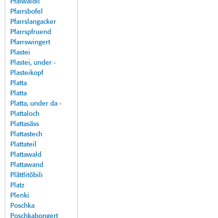
Pfalwäldli
Pfarrsbofel
Pfarrslangacker
Pfarrspfruend
Pfarrswingert
Plastei
Plastei, under -
Plasteikopf
Platta
Platta
Platta, under da -
Plattaloch
Plattasäss
Plattastech
Plattateil
Plattawald
Plattawand
Plättlitöbili
Platz
Plenki
Poschka
Poschkabongert