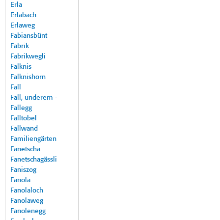
Erla
Erlabach
Erlaweg
Fabiansbünt
Fabrik
Fabrikwegli
Falknis
Falknishorn
Fall
Fall, underem -
Fallegg
Falltobel
Fallwand
Familiengärten
Fanetscha
Fanetschagässli
Faniszog
Fanola
Fanolaloch
Fanolaweg
Fanolenegg