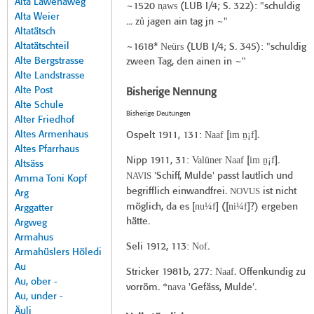
Alta Lawenaweg
n̜aws
~1520
(
LUB I/4
; S. 322): "schuldig
Alta Weier
ů
... z
jagen ain tag jn ~"
Altatätsch
Altatätschteil
Neürs
~1618*
(
LUB I/4
; S. 345): "schuldig
Alte Bergstrasse
zween Tag, den ainen in ~"
Alte Landstrasse
Alte Post
Bisherige Nennung
Alte Schule
Bisherige Deutungen
Alter Friedhof
Altes Armenhaus
Naaf
im n̠¡f
Ospelt 1911
, 131:
[
].
Altes Pfarrhaus
Valüner Naaf
im n̠¡f
Nipp 1911
, 31:
[
].
Altsäss
NAVIS
'Schiff, Mulde' passt lautlich und
Amma Toni Kopf
NOVUS
begrifflich einwandfrei.
ist nicht
Arg
nu¼f
ni¼f
möglich, da es [
] ([
]?) ergeben
Arggatter
hätte.
Argweg
Armahus
Nof
Seli 1912
, 113:
.
Armahüslers Höledi
Au
Naaf
Stricker 1981b
, 277:
. Offenkundig zu
Au, ober -
*nava
vorröm.
'Gefäss, Mulde'.
Au, under -
Äuli