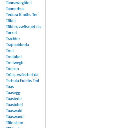
Tannawegliteil
Tannerhus
Tedora Kindlis Teil
Töbili
Töbler, zwöschet da -
Torkel
Trachter
Trappatiboda
Trett
Trettobel
Trettwegli
Triesen
Trüia, zwöschet da -
Tschola Fidelis Teil
Tuas
Tuasegg
Tuasteile
Tuastobel
Tuaswald
Tuaswand
Tüfelstein