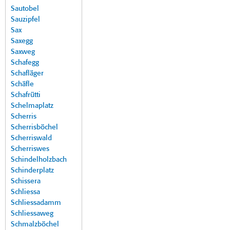
Sautobel
Sauzipfel
Sax
Saxegg
Saxweg
Schafegg
Schafläger
Schäfle
Schafrütti
Schelmaplatz
Scherris
Scherrisböchel
Scherriswald
Scherriswes
Schindelholzbach
Schinderplatz
Schissera
Schliessa
Schliessadamm
Schliessaweg
Schmalzböchel