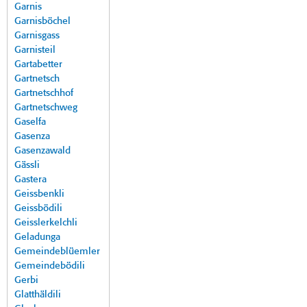
Garnis
Garnisböchel
Garnisgass
Garnisteil
Gartabetter
Gartnetsch
Gartnetschhof
Gartnetschweg
Gaselfa
Gasenza
Gasenzawald
Gässli
Gastera
Geissbenkli
Geissbödili
Geisslerkelchli
Geladunga
Gemeindeblüemler
Gemeindebödili
Gerbi
Glatthäldili