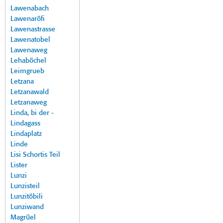
Lawenabach
Lawenaröfi
Lawenastrasse
Lawenatobel
Lawenaweg
Lehaböchel
Leimgrueb
Letzana
Letzanawald
Letzanaweg
Linda, bi der -
Lindagass
Lindaplatz
Linde
Lisi Schortis Teil
Lister
Lunzi
Lunzisteil
Lunzitöbili
Lunziwand
Magrüel