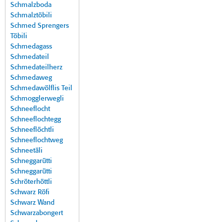
Schmalzboda
Schmalztöbili
Schmed Sprengers
Töbili
Schmedagass
Schmedateil
Schmedateilherz
Schmedaweg
Schmedawölflis Teil
Schmogglerwegli
Schneeflocht
Schneeflochtegg
Schneeflöchtli
Schneeflochtweg
Schneetäli
Schneggarütti
Schneggarütti
Schröterhöttli
Schwarz Röfi
Schwarz Wand
Schwarzabongert