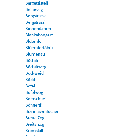
Bargetzisteil
Bellaweg
Bergstrasse
Bergsträssli
Binnendamm
Blankabongert
Blüemler
Blüemlertöbili
Blumenau
Böchili
Böchiliweg
Bockweid
Bödili
Bofel
Bofelweg
Bomschuel
Böngertli
Branntawinlöcher
Breita Zog
Breita Zog
Bremstall