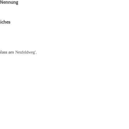
e Nennung
iches
Neufeldweg
hlass am
'.