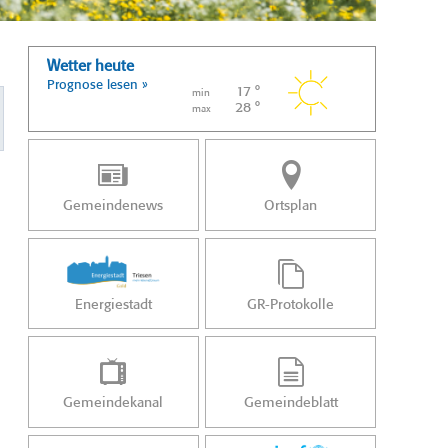
Wetter heute
Prognose lesen »
17 °
min
28 °
max
Gemeindenews
Ortsplan
Energiestadt
GR-Protokolle
Gemeindekanal
Gemeindeblatt