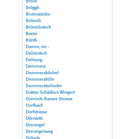
Broch
Bröggli
Brunnastoba
Brünnili
Brünnilistech
Bsetzi
Büntli
Damm, im -
Delisrotsch
Deliszog
Demmera
Demmeraböchel
Demmerahöhi
Demmeratschoder
Doktor Schädlers Wingert
Dominik-Banzer-Strasse
Dorfbach
Dorfstrasse
Dörrwitti
Dreiangel
Dreiangelweg
Dröschi