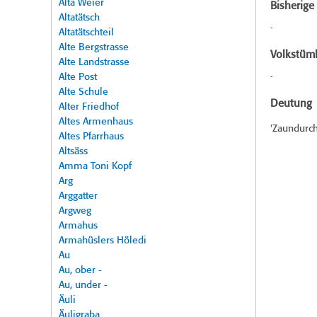
Alta Weier
Bisherig
Altatätsch
-
Altatätschteil
Alte Bergstrasse
Volkstüml
Alte Landstrasse
Alte Post
-
Alte Schule
Deutung
Alter Friedhof
Altes Armenhaus
'Zaundurc
Altes Pfarrhaus
Altsäss
Amma Toni Kopf
Arg
Arggatter
Argweg
Armahus
Armahüslers Höledi
Au
Au, ober -
Au, under -
Äuli
Äuligraba