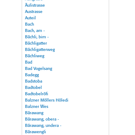
Äulistrasse
Austrasse
Auteil
Bach
Bach, am -
Bächli, bim -
Bächligatter
Bächligatterweg
Bächliweg
Bad
Bad Vogelsang
Badegg
Badstoba
Badtobel
Badtobelröfi
Balzner Möllers Höledi
Balzner Wes
Bärawang
Bärawang, obera -
Bärawang, undera -
Bärawengli