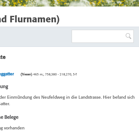
nd Flurnamen)
ste
ggatter
(Triesen)
465 m;, 758,380 - 218,270, 5-T
bung
 der Einmündung des Neufeldweg in die Landstrasse. Hier befand sich
atter.
he Belege
ag vorhanden