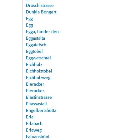
Dröschistrasse
Dunkla Bongert
Egg
Egg
Egga, hinder den -
Eggastalta
Eggatetsch
Eggtobel
Eggwatschiel
Eichholz
Eichholztobel
Eichholzweg
Eieracker
Eieracker
Elastinstrasse
Eliassastall
Engelbertshötta
Erla
Erlabach
Erlaweg
Fabiansbünt