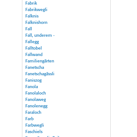
Fabrik
Fabrikwegli
Falknis
Falknishorn
Fall
Fall, underem -
Fallegg
Falltobel
Fallwand
Familiengärten
Fanetscha
Fanetschagässli
Faniszog
Fanola
Fanolaloch
Fanolaweg
Fanolenegg
Faraloch
Farb
Farbwegli
Faschiels