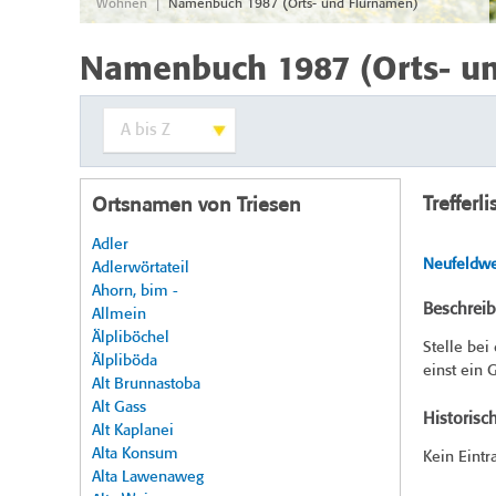
|
Wohnen
Namenbuch 1987 (Orts- und Flurnamen)
Namenbuch 1987 (Orts- u
Trefferli
Ortsnamen von Triesen
Adler
Neufeldwe
Adlerwörtateil
Ahorn, bim -
Beschrei
Allmein
Älpliböchel
Stelle bei
Älpliböda
einst ein G
Alt Brunnastoba
Alt Gass
Historisc
Alt Kaplanei
Alta Konsum
Kein Eintr
Alta Lawenaweg