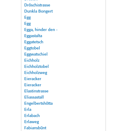
Dröschistrasse
Dunkla Bongert
Egg
Egg
Egga, hinder den -
Eggastalta
Eggatetsch
Eggtobel
Eggwatschiel
Eichholz
Eichholztobel
Eichholzweg
Eieracker
Eieracker
Elastinstrasse
Eliassastall
Engelbertshötta
Erla
Erlabach
Erlaweg
Fabiansbünt