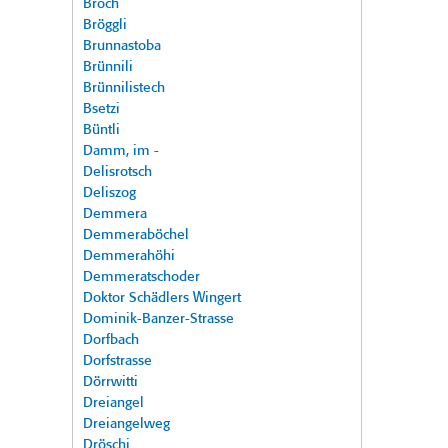
Broch
Bröggli
Brunnastoba
Brünnili
Brünnilistech
Bsetzi
Büntli
Damm, im -
Delisrotsch
Deliszog
Demmera
Demmeraböchel
Demmerahöhi
Demmeratschoder
Doktor Schädlers Wingert
Dominik-Banzer-Strasse
Dorfbach
Dorfstrasse
Dörrwitti
Dreiangel
Dreiangelweg
Dröschi