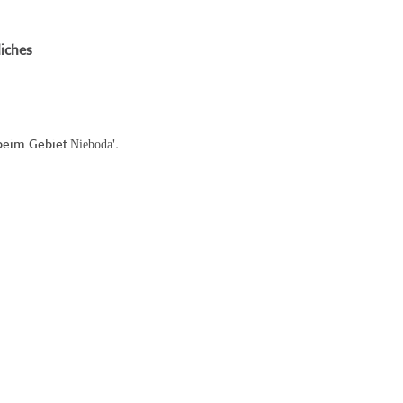
iches
Nieboda
beim Gebiet
'.