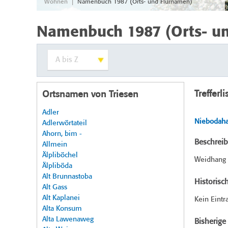
|
Wohnen
Namenbuch 1987 (Orts- und Flurnamen)
Namenbuch 1987 (Orts- u
Trefferli
Ortsnamen von Triesen
Adler
Niebodaha
Adlerwörtateil
Ahorn, bim -
Beschrei
Allmein
Älpliböchel
Weidhang i
Älpliböda
Alt Brunnastoba
Historisc
Alt Gass
Alt Kaplanei
Kein Eintr
Alta Konsum
Alta Lawenaweg
Bisherig