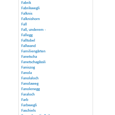
Fabrik
Fabrikwegli
Falknis
Falknishorn
Fall
Fall, underem -
Fallegg
Falltobel
Fallwand
Familiengärten
Fanetscha
Fanetschagässli
Faniszog
Fanola
Fanolaloch
Fanolaweg
Fanolenegg
Faraloch
Farb
Farbwegli
Faschiels