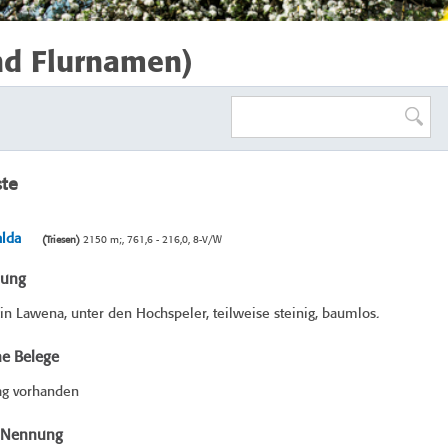
nd Flurnamen)
ste
lda
(Triesen)
2150 m;, 761,6 - 216,0, 8-V/W
bung
n Lawena, unter den Hochspeler, teilweise steinig, baumlos.
he Belege
ag vorhanden
e Nennung