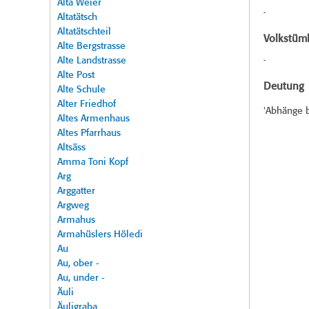
Alta Weier
-
Altatätsch
Altatätschteil
Volkstüml
Alte Bergstrasse
Alte Landstrasse
-
Alte Post
Deutung
Alte Schule
Alter Friedhof
'Abhänge 
Altes Armenhaus
Altes Pfarrhaus
Altsäss
Amma Toni Kopf
Arg
Arggatter
Argweg
Armahus
Armahüslers Höledi
Au
Au, ober -
Au, under -
Äuli
Äuligraba