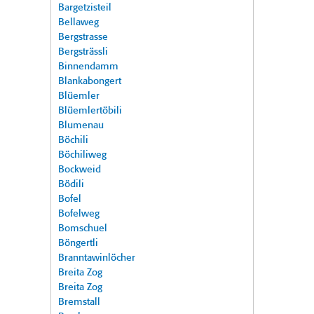
Bargetzisteil
Bellaweg
Bergstrasse
Bergsträssli
Binnendamm
Blankabongert
Blüemler
Blüemlertöbili
Blumenau
Böchili
Böchiliweg
Bockweid
Bödili
Bofel
Bofelweg
Bomschuel
Böngertli
Branntawinlöcher
Breita Zog
Breita Zog
Bremstall