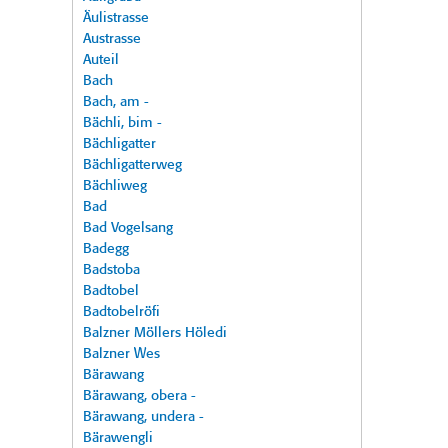
Äulistrasse
Austrasse
Auteil
Bach
Bach, am -
Bächli, bim -
Bächligatter
Bächligatterweg
Bächliweg
Bad
Bad Vogelsang
Badegg
Badstoba
Badtobel
Badtobelröfi
Balzner Möllers Höledi
Balzner Wes
Bärawang
Bärawang, obera -
Bärawang, undera -
Bärawengli