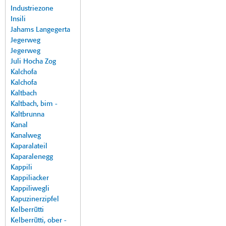
Industriezone
Insili
Jahams Langegerta
Jegerweg
Jegerweg
Juli Hocha Zog
Kalchofa
Kalchofa
Kaltbach
Kaltbach, bim -
Kaltbrunna
Kanal
Kanalweg
Kaparalateil
Kaparalenegg
Kappili
Kappiliacker
Kappiliwegli
Kapuzinerzipfel
Kelberrütti
Kelberrütti, ober -