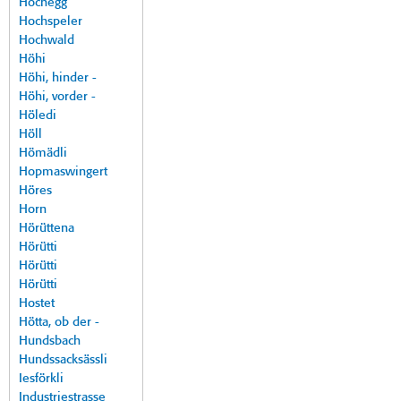
Hochegg
Hochspeler
Hochwald
Höhi
Höhi, hinder -
Höhi, vorder -
Höledi
Höll
Hömädli
Hopmaswingert
Höres
Horn
Hörüttena
Hörütti
Hörütti
Hörütti
Hostet
Hötta, ob der -
Hundsbach
Hundssacksässli
Iesförkli
Industriestrasse