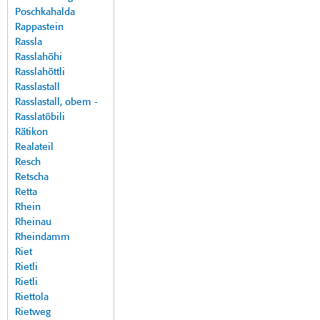
Poschkahalda
Rappastein
Rassla
Rasslahöhi
Rasslahöttli
Rasslastall
Rasslastall, obem -
Rasslatöbili
Rätikon
Realateil
Resch
Retscha
Retta
Rhein
Rheinau
Rheindamm
Riet
Rietli
Rietli
Riettola
Rietweg