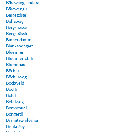
Bärawang, undera -
Bärawengli
Bargetzisteil
Bellaweg
Bergstrasse
Bergsträssli
Binnendamm
Blankabongert
Blüemler
Blüemlertöbili
Blumenau
Böchili
Böchiliweg
Bockweid
Bödili
Bofel
Bofelweg
Bomschuel
Böngertli
Branntawinlöcher
Breita Zog