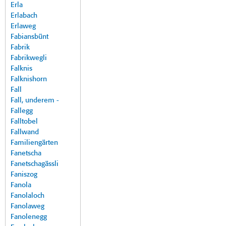
Erla
Erlabach
Erlaweg
Fabiansbünt
Fabrik
Fabrikwegli
Falknis
Falknishorn
Fall
Fall, underem -
Fallegg
Falltobel
Fallwand
Familiengärten
Fanetscha
Fanetschagässli
Faniszog
Fanola
Fanolaloch
Fanolaweg
Fanolenegg