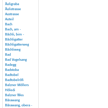
Äuligraba
Äulistrasse
Austrasse
Auteil
Bach
Bach, am -
Bächli, bim -
Bächligatter
Bächligatterweg
Bächliweg
Bad
Bad Vogelsang
Badegg
Badstoba
Badtobel
Badtobelröfi
Balzner Möllers
Höledi
Balzner Wes
Bärawang
Bärawang, obera -