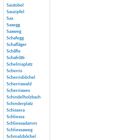
Sautobel
Sauzipfel
Sax
Saxegg
Saxweg
Schafegg
Schafläger
Schäfle
Schafrütti
Schelmaplatz
Scherris
Scherrisböchel
Scherriswald
Scherriswes
Schindelholzbach
Schinderplatz
Schissera
Schliessa
Schliessadamm
Schliessaweg
Schmalzböchel