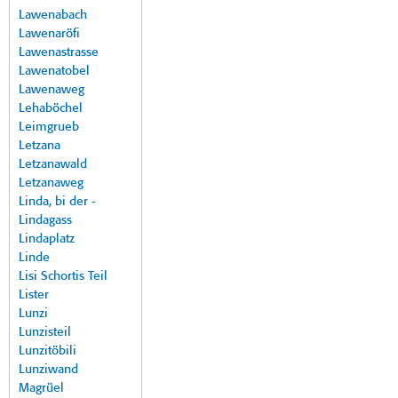
Lawenabach
Lawenaröfi
Lawenastrasse
Lawenatobel
Lawenaweg
Lehaböchel
Leimgrueb
Letzana
Letzanawald
Letzanaweg
Linda, bi der -
Lindagass
Lindaplatz
Linde
Lisi Schortis Teil
Lister
Lunzi
Lunzisteil
Lunzitöbili
Lunziwand
Magrüel