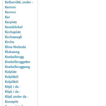
Kelberrütti, under -
Kemmi
Kemmi
Ker
Kerplatz
Kessiböchel
Kirchaplatz
Kirchawegli
Kirche
Klina Nieboda
Klubaweg
Knebelbrogg
Knebelbroggatter
Knebelbroggweg
Kolplatz
Kolplätzli
Kolplätzli
Köpf, i da -
Köpf, i da -
Köpf, under da -
Koraspitz