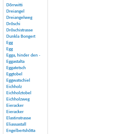
Dörrwitti
Dreiangel
Dreiangelweg
Dröschi
Dröschistrasse
Dunkla Bongert
Egg
Egg
Egga, hinder den -
Eggastalta
Eggatetsch
Eggtobel
Eggwatschiel
Eichholz
Eichholztobel
Eichholzweg
Eieracker
Eieracker
Elastinstrasse
Eliassastall
Engelbertshötta