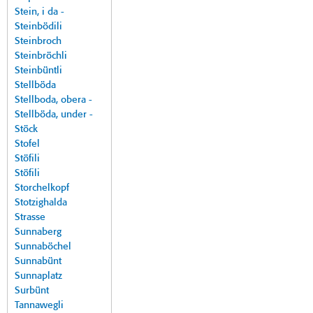
Stein, i da -
Steinbödili
Steinbroch
Steinbröchli
Steinbüntli
Stellböda
Stellboda, obera -
Stellböda, under -
Stöck
Stofel
Stöfili
Stöfili
Storchelkopf
Stotzighalda
Strasse
Sunnaberg
Sunnaböchel
Sunnabünt
Sunnaplatz
Surbünt
Tannawegli