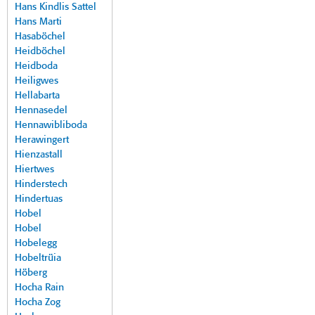
Hans Kindlis Sattel
Hans Marti
Hasaböchel
Heidböchel
Heidboda
Heiligwes
Hellabarta
Hennasedel
Hennawibliboda
Herawingert
Hienzastall
Hiertwes
Hinderstech
Hindertuas
Hobel
Hobel
Hobelegg
Hobeltrüia
Höberg
Hocha Rain
Hocha Zog