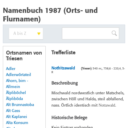
Namenbuch 1987 (Orts- und
Flurnamen)
Trefferliste
Ortsnamen von
Triesen
Notfritzawald
Adler
(Triesen)
540 m;, 758,6 - 220,4, 5-
R
Adlerwörtateil
Ahorn, bim -
Beschreibung
Allmein
Älpliböchel
Mischwald nordwestlich unter Matschels,
Älpliböda
zwischen Höll und Halda, steil abfallend,
Alt Brunnastoba
Nottawald
nass. Örtlich identisch mit
.
Alt Gass
Alt Kaplanei
Historische Belege
Alta Konsum
Kein Eintrag vorhanden