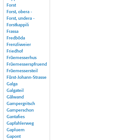
Forst
Forst, obera -
Forst, undera -
Forstkappili
Frassa
Fredböda
Frenzliweier
Friedhof
Früemesserhus
Früemesserspfruend
Früemessersteil
Fürst-Johann-Strasse
Galga
Galgateil
Gälwand
Gampergritsch
Gamperschon
Gantafies
Gapfahlerweg
Gapluem
Gapont