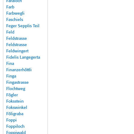
Faraloch
Farb
Farbwegli
Faschiels
Feger Sepplis Teil
Feld
Feldstrasse
Feldstrasse
Feldwingert
Fidelis Langegerta
Fina
Finanzerhöttli
Finga
Fingastrasse
Flochtweg
Fögler
Foksstein
Fokswinkel
Föligraba
Foppi
Foppiloch
Foppiwald