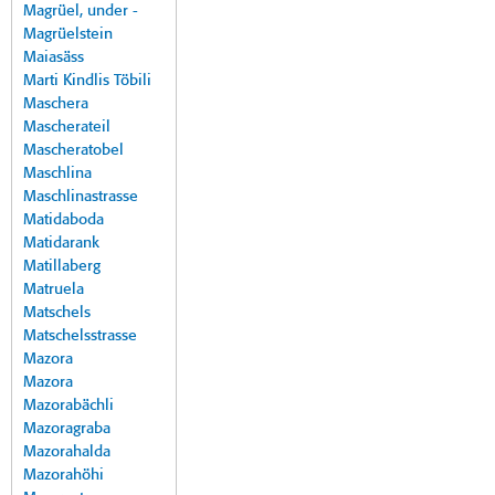
Magrüel, under -
Magrüelstein
Maiasäss
Marti Kindlis Töbili
Maschera
Mascherateil
Mascheratobel
Maschlina
Maschlinastrasse
Matidaboda
Matidarank
Matillaberg
Matruela
Matschels
Matschelsstrasse
Mazora
Mazora
Mazorabächli
Mazoragraba
Mazorahalda
Mazorahöhi