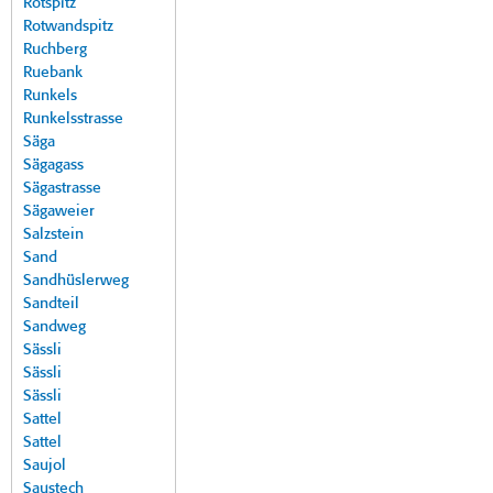
Rotspitz
Rotwandspitz
Ruchberg
Ruebank
Runkels
Runkelsstrasse
Säga
Sägagass
Sägastrasse
Sägaweier
Salzstein
Sand
Sandhüslerweg
Sandteil
Sandweg
Sässli
Sässli
Sässli
Sattel
Sattel
Saujol
Saustech