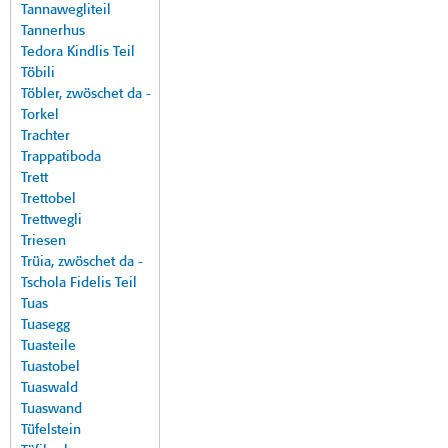
Tannawegliteil
Tannerhus
Tedora Kindlis Teil
Töbili
Töbler, zwöschet da -
Torkel
Trachter
Trappatiboda
Trett
Trettobel
Trettwegli
Triesen
Trüia, zwöschet da -
Tschola Fidelis Teil
Tuas
Tuasegg
Tuasteile
Tuastobel
Tuaswald
Tuaswand
Tüfelstein