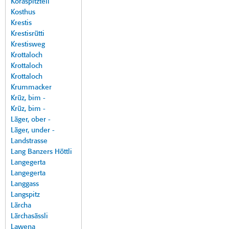
Koraspitzteil
Kosthus
Krestis
Krestisrütti
Krestisweg
Krottaloch
Krottaloch
Krottaloch
Krummacker
Krüz, bim -
Krüz, bim -
Läger, ober -
Läger, under -
Landstrasse
Lang Banzers Höttli
Langegerta
Langegerta
Langgass
Langspitz
Lärcha
Lärchasässli
Lawena