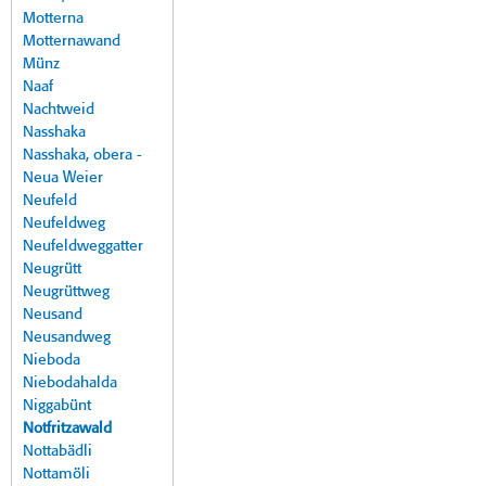
Motterna
Motternawand
Münz
Naaf
Nachtweid
Nasshaka
Nasshaka, obera -
Neua Weier
Neufeld
Neufeldweg
Neufeldweggatter
Neugrütt
Neugrüttweg
Neusand
Neusandweg
Nieboda
Niebodahalda
Niggabünt
Notfritzawald
Nottabädli
Nottamöli