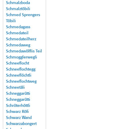
Schmalzboda
Schmalztöbili
Schmed Sprengers
Töbili
Schmedagass
Schmedateil
Schmedateilherz
Schmedaweg
Schmedawölflis Teil
Schmogglerwegli
Schneeflocht
Schneeflochtegg
Schneeflöchtli
Schneeflochtweg
Schneetäli
Schneggarütti
Schneggarütti
Schröterhöttli
Schwarz Röfi
Schwarz Wand
Schwarzabongert