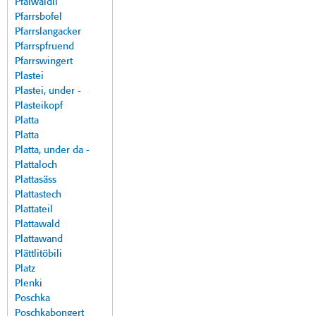
Pfalwäldli
Pfarrsbofel
Pfarrslangacker
Pfarrspfruend
Pfarrswingert
Plastei
Plastei, under -
Plasteikopf
Platta
Platta
Platta, under da -
Plattaloch
Plattasäss
Plattastech
Plattateil
Plattawald
Plattawand
Plättlitöbili
Platz
Plenki
Poschka
Poschkabongert