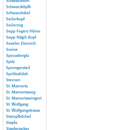
Schwarzhorn
Schwarzköpfli
Schwarztobel
Seilerkopf
Seilerzog
Sepp Fegers Höres
Sepp Nägili Kopf
Seveler Demmli
Sonne
Spezadengla
Spitz
Sprengersteil
Sprötzahüsli
Sternen
St. Mamerta
St. Mamertaweg
St. Mamertawingert
St. Wolfgang
St. Wolfgangstrasse
Stampfböchel
Stapfa
Stapfenacker