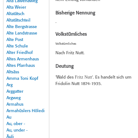
Alta Lawenaweg
Alta Weier
Bisherige Nennung
Altatätsch
Altatätschteil
-
Alte Bergstrasse
Alte Landstrasse
Volkstümliches
Alte Post
Volkstümliches
Alte Schule
Alter Friedhof
Nach Fritz Nutt.
Altes Armenhaus
Altes Pfarrhaus
Deutung
Altsäss
Fritz Nutt
'Wald des
'. Es handelt sich um
Amma Toni Kopf
Fridolin Nutt 1874-1935.
Arg
Arggatter
Argweg
Armahus
Armahüslers Höledi
Au
Au, ober -
Au, under -
Äuli