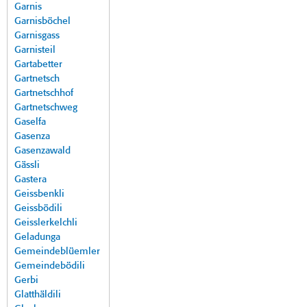
Garnis
Garnisböchel
Garnisgass
Garnisteil
Gartabetter
Gartnetsch
Gartnetschhof
Gartnetschweg
Gaselfa
Gasenza
Gasenzawald
Gässli
Gastera
Geissbenkli
Geissbödili
Geisslerkelchli
Geladunga
Gemeindeblüemler
Gemeindebödili
Gerbi
Glatthäldili