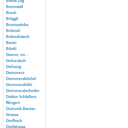
Breita Zog
Bremstall
Broch
Bröggli
Brunnastoba
Brünnili
Brünnilistech
Bsetzi
Büntli
Damm, im -
Delisrotsch
Deliszog
Demmera
Demmeraböchel
Demmerahöhi
Demmeratschoder
Doktor Schädlers
Wingert
Dominik-Banzer-
Strasse
Dorfbach
Dorfstrasse