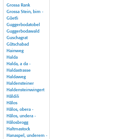
Grossa Rank
Grossa Stein, bim -
Güetli
Guggerbodatobel
Guggerbodawald
Guschagrat
Gütschabad
Hainweg
Halda
Halda, a da -
Haldastrasse
Haldaweg
Haldensteiner
Haldensteinwingert
Häldili
Hälos
Hälos, obera -
Hälos, undera -
Hälosbrogg
Haltmastock
Hanaspel, underem -