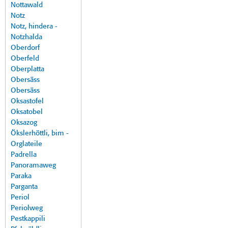
Nottawald
Notz
Notz, hindera -
Notzhalda
Oberdorf
Oberfeld
Oberplatta
Obersäss
Obersäss
Oksastofel
Oksatobel
Oksazog
Ökslerhöttli, bim -
Orglateile
Padrella
Panoramaweg
Paraka
Parganta
Periol
Periolweg
Pestkappili