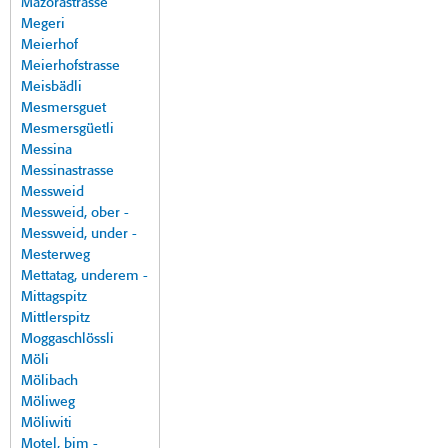
Mazorastrasse
Megeri
Meierhof
Meierhofstrasse
Meisbädli
Mesmersguet
Mesmersgüetli
Messina
Messinastrasse
Messweid
Messweid, ober -
Messweid, under -
Mesterweg
Mettatag, underem -
Mittagspitz
Mittlerspitz
Moggaschlössli
Möli
Mölibach
Möliweg
Möliwiti
Motel, bim -