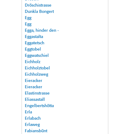
Dröschistrasse
Dunkla Bongert
Egg
Egg
Egga, hinder den -
Eggastalta
Eggatetsch
Eggtobel
Eggwatschiel
Eichholz
Eichholztobel
Eichholzweg
Eieracker
Eieracker
Elastinstrasse
Eliassastall
Engelbertshötta
Erla
Erlabach
Erlaweg
Fabiansbünt