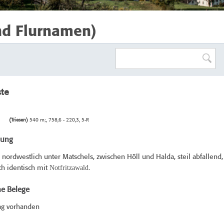
nd Flurnamen)
ste
(Triesen)
540 m;, 758,6 - 220,3, 5-R
bung
nordwestlich unter Matschels, zwischen Höll und Halda, steil abfallend,
Notfritzawald
ich identisch mit
.
he Belege
ag vorhanden