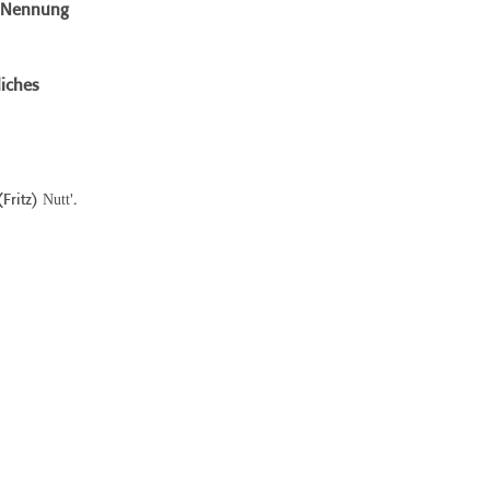
e Nennung
iches
Nutt
(Fritz)
'.