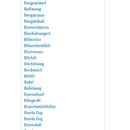
Bargetzisteil
Bellaweg
Bergstrasse
Bergsträssli
Binnendamm
Blankabongert
Blüemler
Blüemlertöbili
Blumenau
Böchili
Böchiliweg
Bockweid
Bödili
Bofel
Bofelweg
Bomschuel
Böngertli
Branntawinlöcher
Breita Zog
Breita Zog
Bremstall