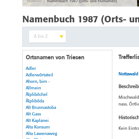
|
Wohnen
Namenbuch 1987 (Orts- und Flurnamen)
Namenbuch 1987 (Orts- u
Trefferli
Ortsnamen von Triesen
Adler
Nottawald
Adlerwörtateil
Ahorn, bim -
Beschrei
Allmein
Älpliböchel
Mischwald 
Älpliböda
nass. Örtl
Alt Brunnastoba
Alt Gass
Historisc
Alt Kaplanei
Alta Konsum
Kein Eintr
Alta Lawenaweg