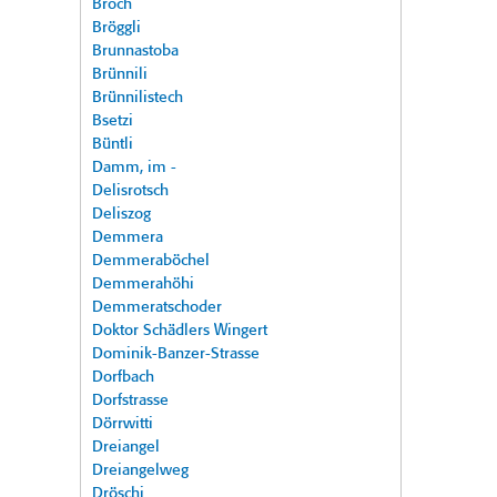
Broch
Bröggli
Brunnastoba
Brünnili
Brünnilistech
Bsetzi
Büntli
Damm, im -
Delisrotsch
Deliszog
Demmera
Demmeraböchel
Demmerahöhi
Demmeratschoder
Doktor Schädlers Wingert
Dominik-Banzer-Strasse
Dorfbach
Dorfstrasse
Dörrwitti
Dreiangel
Dreiangelweg
Dröschi