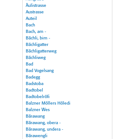
Äulistrasse
Austrasse
Auteil
Bach
Bach, am -
Bächli, bim -
Bächligatter
Bächligatterweg
Bächliweg
Bad
Bad Vogelsang
Badegg
Badstoba
Badtobel
Badtobelröfi
Balzner Möllers Höledi
Balzner Wes
Bärawang
Bärawang, obera -
Bärawang, undera -
Bärawengli