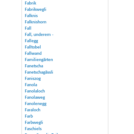
Fabrik
Fabrikwegli
Falknis
Falknishorn
Fall
Fall, underem -
Fallegg
Falltobel
Fallwand
Familiengärten
Fanetscha
Fanetschagässli
Faniszog
Fanola
Fanolaloch
Fanolaweg
Fanolenegg
Faraloch
Farb
Farbwegli
Faschiels