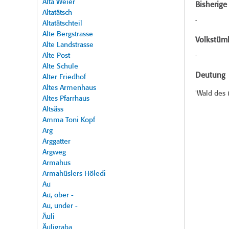
Alta Weier
Bisherig
Altatätsch
-
Altatätschteil
Alte Bergstrasse
Volkstüml
Alte Landstrasse
Alte Post
-
Alte Schule
Deutung
Alter Friedhof
Altes Armenhaus
'Wald des 
Altes Pfarrhaus
Altsäss
Amma Toni Kopf
Arg
Arggatter
Argweg
Armahus
Armahüslers Höledi
Au
Au, ober -
Au, under -
Äuli
Äuligraba