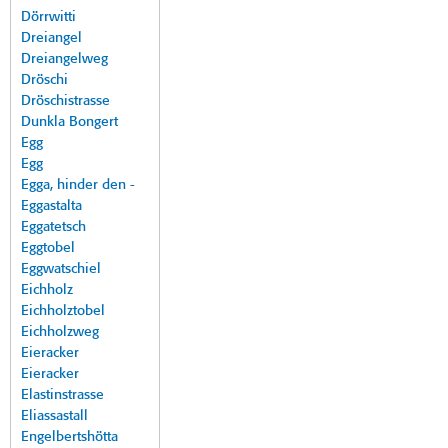
Dörrwitti
Dreiangel
Dreiangelweg
Dröschi
Dröschistrasse
Dunkla Bongert
Egg
Egg
Egga, hinder den -
Eggastalta
Eggatetsch
Eggtobel
Eggwatschiel
Eichholz
Eichholztobel
Eichholzweg
Eieracker
Eieracker
Elastinstrasse
Eliassastall
Engelbertshötta