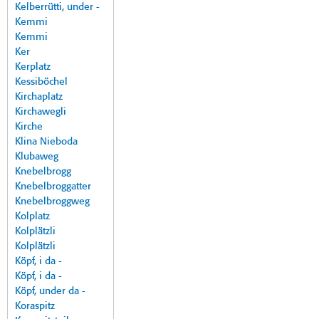
Kelberrütti, under -
Kemmi
Kemmi
Ker
Kerplatz
Kessiböchel
Kirchaplatz
Kirchawegli
Kirche
Klina Nieboda
Klubaweg
Knebelbrogg
Knebelbroggatter
Knebelbroggweg
Kolplatz
Kolplätzli
Kolplätzli
Köpf, i da -
Köpf, i da -
Köpf, under da -
Koraspitz