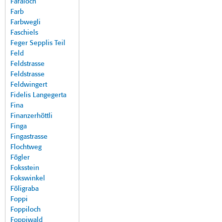
Faraloch
Farb
Farbwegli
Faschiels
Feger Sepplis Teil
Feld
Feldstrasse
Feldstrasse
Feldwingert
Fidelis Langegerta
Fina
Finanzerhöttli
Finga
Fingastrasse
Flochtweg
Fögler
Foksstein
Fokswinkel
Föligraba
Foppi
Foppiloch
Foppiwald