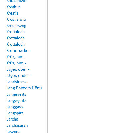
Koraspitzteil
Kosthus
Krestis
Krestisrütti
Krestisweg
Krottaloch
Krottaloch
Krottaloch
Krummacker
Krüz, bim -
Krüz, bim -
Läger, ober -
Läger, under -
Landstrasse
Lang Banzers Höttli
Langegerta
Langegerta
Langgass
Langspitz
Lärcha
Lärchasässli
Lawena