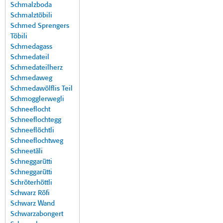
Schmalzboda
Schmalztöbili
Schmed Sprengers
Töbili
Schmedagass
Schmedateil
Schmedateilherz
Schmedaweg
Schmedawölflis Teil
Schmogglerwegli
Schneeflocht
Schneeflochtegg
Schneeflöchtli
Schneeflochtweg
Schneetäli
Schneggarütti
Schneggarütti
Schröterhöttli
Schwarz Röfi
Schwarz Wand
Schwarzabongert