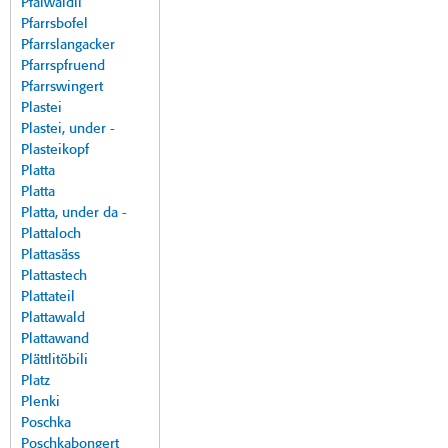
Pfalwäldli
Pfarrsbofel
Pfarrslangacker
Pfarrspfruend
Pfarrswingert
Plastei
Plastei, under -
Plasteikopf
Platta
Platta
Platta, under da -
Plattaloch
Plattasäss
Plattastech
Plattateil
Plattawald
Plattawand
Plättlitöbili
Platz
Plenki
Poschka
Poschkabongert