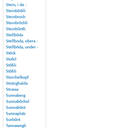
Stein, i da -
Steinbödili
Steinbroch
Steinbröchli
Steinbüntli
Stellböda
Stellboda, obera -
Stellböda, under -
Stöck
Stofel
Stöfili
Stöfili
Storchelkopf
Stotzighalda
Strasse
Sunnaberg
Sunnaböchel
Sunnabünt
Sunnaplatz
Surbünt
Tannawegli