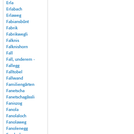
Erla
Erlabach
Erlaweg
Fabiansbünt
Fabrik
Fabrikwegli
Falknis
Falknishorn
Fall
Fall, underem -
Fallegg
Falltobel
Fallwand
Familiengärten
Fanetscha
Fanetschagässli
Faniszog
Fanola
Fanolaloch
Fanolaweg
Fanolenegg