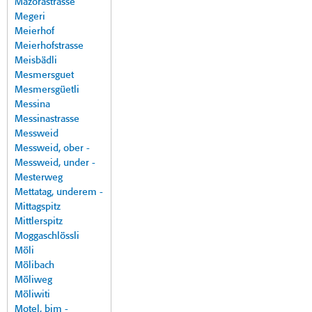
Mazorastrasse
Megeri
Meierhof
Meierhofstrasse
Meisbädli
Mesmersguet
Mesmersgüetli
Messina
Messinastrasse
Messweid
Messweid, ober -
Messweid, under -
Mesterweg
Mettatag, underem -
Mittagspitz
Mittlerspitz
Moggaschlössli
Möli
Mölibach
Möliweg
Möliwiti
Motel, bim -