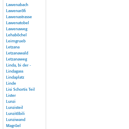
Lawenabach
Lawenaröfi
Lawenastrasse
Lawenatobel
Lawenaweg
Lehaböchel
Leimgrueb
Letzana
Letzanawald
Letzanaweg
Linda, bi der -
Lindagass
Lindaplatz
Linde
Lisi Schortis Teil
Lister
Lunzi
Lunzisteil
Lunzitöbili
Lunziwand
Magrüel