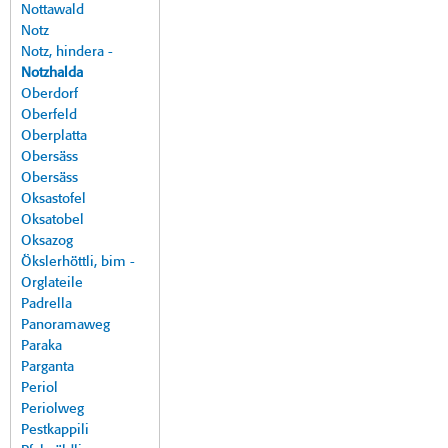
Nottawald
Notz
Notz, hindera -
Notzhalda
Oberdorf
Oberfeld
Oberplatta
Obersäss
Obersäss
Oksastofel
Oksatobel
Oksazog
Ökslerhöttli, bim -
Orglateile
Padrella
Panoramaweg
Paraka
Parganta
Periol
Periolweg
Pestkappili