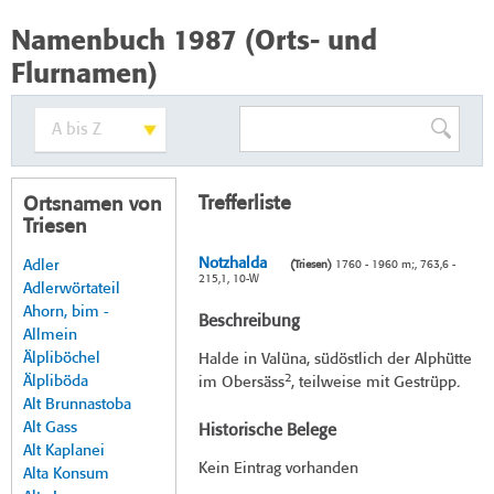
Namenbuch 1987 (Orts- und
Flurnamen)
Trefferliste
Ortsnamen von
Triesen
Notzhalda
Adler
(Triesen)
1760 - 1960 m;, 763,6 -
215,1, 10-W
Adlerwörtateil
Ahorn, bim -
Beschreibung
Allmein
Älpliböchel
Halde in Valüna, südöstlich der Alphütte
2
Älpliböda
im Obersäss
, teilweise mit Gestrüpp.
Alt Brunnastoba
Alt Gass
Historische Belege
Alt Kaplanei
Kein Eintrag vorhanden
Alta Konsum