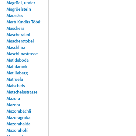
Magrüel, under -
Magrüelstein
Maiasäss
Marti Kindlis Töbili
Maschera
Mascherateil
Mascheratobel
Maschlina
Maschlinastrasse
Matidaboda
Matidarank
Matillaberg
Matruela
Matschels
Matschelsstrasse
Mazora
Mazora
Mazorabächli
Mazoragraba
Mazorahalda
Mazorahöhi