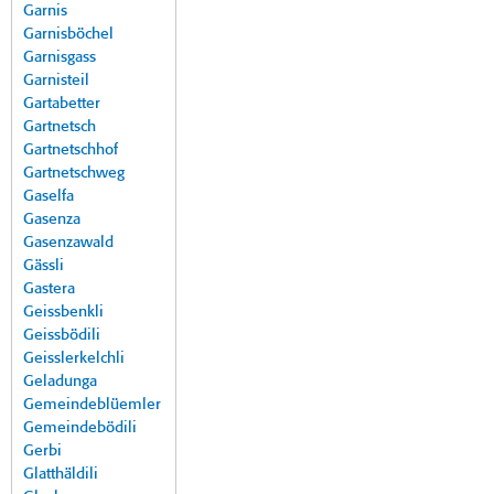
Garnis
Garnisböchel
Garnisgass
Garnisteil
Gartabetter
Gartnetsch
Gartnetschhof
Gartnetschweg
Gaselfa
Gasenza
Gasenzawald
Gässli
Gastera
Geissbenkli
Geissbödili
Geisslerkelchli
Geladunga
Gemeindeblüemler
Gemeindebödili
Gerbi
Glatthäldili