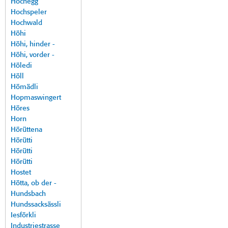
Hochegg
Hochspeler
Hochwald
Höhi
Höhi, hinder -
Höhi, vorder -
Höledi
Höll
Hömädli
Hopmaswingert
Höres
Horn
Hörüttena
Hörütti
Hörütti
Hörütti
Hostet
Hötta, ob der -
Hundsbach
Hundssacksässli
Iesförkli
Industriestrasse