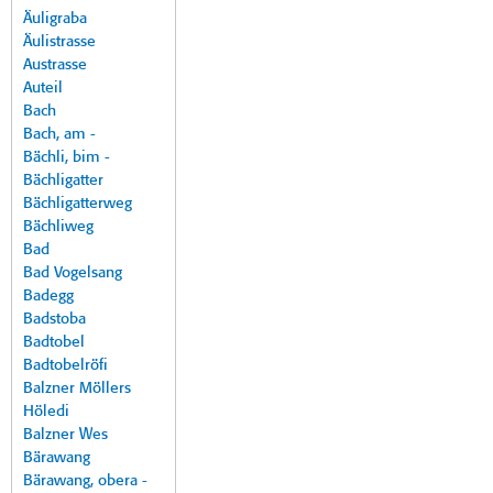
Äuligraba
Äulistrasse
Austrasse
Auteil
Bach
Bach, am -
Bächli, bim -
Bächligatter
Bächligatterweg
Bächliweg
Bad
Bad Vogelsang
Badegg
Badstoba
Badtobel
Badtobelröfi
Balzner Möllers
Höledi
Balzner Wes
Bärawang
Bärawang, obera -