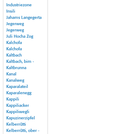
Industriezone
Insili
Jahams Langegerta
Jegerweg
Jegerweg
Juli Hocha Zog
Kalchofa
Kalchofa
Kaltbach
Kaltbach, bim -
Kaltbrunna
Kanal
Kanalweg
Kaparalateil
Kaparalenegg
Kappili
Kappiliacker
Kappiliwegli
Kapuzinerzipfel
Kelberrütti
Kelberrütti, ober -