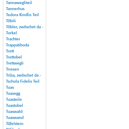
Tannawegliteil
Tannerhus
Tedora Kindlis Teil
Töbili
Töbler, zwöschet da -
Torkel
Trachter
Trappatiboda
Trett
Trettobel
Trettwegli
Triesen
Trüia, zwöschet da -
Tschola Fidelis Teil
Tuas
Tuasegg
Tuasteile
Tuastobel
Tuaswald
Tuaswand
Tüfelstein