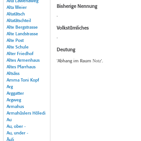
Alta Lawenaweg
Bisherige Nennung
Alta Weier
Altatätsch
-
Altatätschteil
Alte Bergstrasse
Volkstümliches
Alte Landstrasse
-
Alte Post
Alte Schule
Deutung
Alter Friedhof
Altes Armenhaus
Notz
'Abhang im Raum
'.
Altes Pfarrhaus
Altsäss
Amma Toni Kopf
Arg
Arggatter
Argweg
Armahus
Armahüslers Höledi
Au
Au, ober -
Au, under -
Äuli