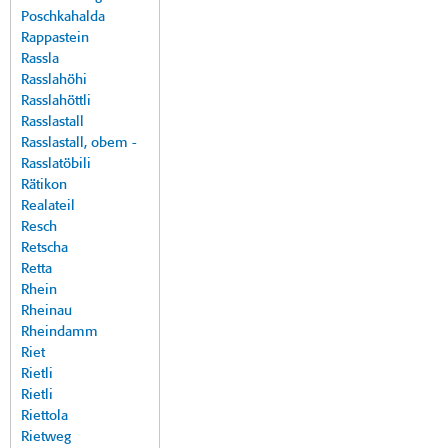
Poschkahalda
Rappastein
Rassla
Rasslahöhi
Rasslahöttli
Rasslastall
Rasslastall, obem -
Rasslatöbili
Rätikon
Realateil
Resch
Retscha
Retta
Rhein
Rheinau
Rheindamm
Riet
Rietli
Rietli
Riettola
Rietweg