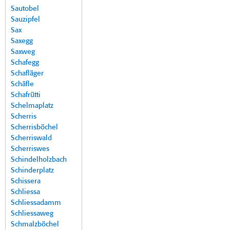
Sautobel
Sauzipfel
Sax
Saxegg
Saxweg
Schafegg
Schafläger
Schäfle
Schafrütti
Schelmaplatz
Scherris
Scherrisböchel
Scherriswald
Scherriswes
Schindelholzbach
Schinderplatz
Schissera
Schliessa
Schliessadamm
Schliessaweg
Schmalzböchel