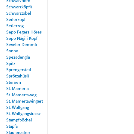
Schwarzhorn
Schwarzköpfli
Schwarztobel
Seilerkopf
Seilerzog
Sepp Fegers Höres
Sepp Nägili Kopf
Seveler Demmli
Sonne
Spezadengla
Spitz
Sprengersteil
Sprötzahüsli
Sternen
St. Mamerta
St. Mamertaweg
St. Mamertawingert
St. Wolfgang
St. Wolfgangstrasse
Stampfböchel
Stapfa
Stapfenacker