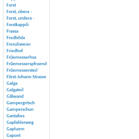
Forst
Forst, obera -
Forst, undera -
Forstkappili
Frassa
Fredböda
Frenzliweier
Friedhof
Früemesserhus
Früemesserspfruend
Früemessersteil
Fürst-Johann-Strasse
Galga
Galgateil
Gälwand
Gampergritsch
Gamperschon
Gantafies
Gapfahlerweg
Gapluem
Gapont