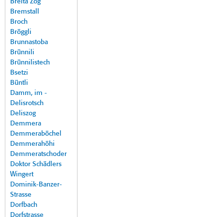
Breita Zog
Bremstall
Broch
Bröggli
Brunnastoba
Brünnili
Brünnilistech
Bsetzi
Büntli
Damm, im -
Delisrotsch
Deliszog
Demmera
Demmeraböchel
Demmerahöhi
Demmeratschoder
Doktor Schädlers
Wingert
Dominik-Banzer-
Strasse
Dorfbach
Dorfstrasse