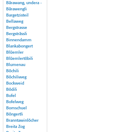
Bärawang, undera -
Bärawengli
Bargetzisteil
Bellaweg
Bergstrasse
Bergsträssli
Binnendamm
Blankabongert
Blüemler
Blüemlertöbili
Blumenau
Böchili
Böchiliweg
Bockweid
Bödili
Bofel
Bofelweg
Bomschuel
Böngertli
Branntawinlöcher
Breita Zog