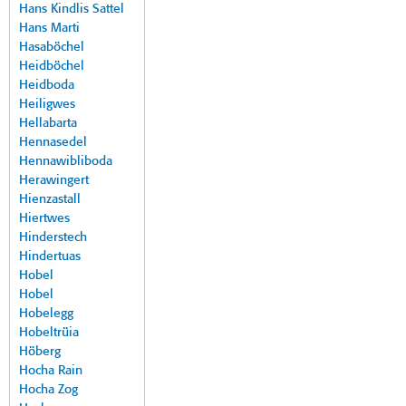
Hans Kindlis Sattel
Hans Marti
Hasaböchel
Heidböchel
Heidboda
Heiligwes
Hellabarta
Hennasedel
Hennawibliboda
Herawingert
Hienzastall
Hiertwes
Hinderstech
Hindertuas
Hobel
Hobel
Hobelegg
Hobeltrüia
Höberg
Hocha Rain
Hocha Zog