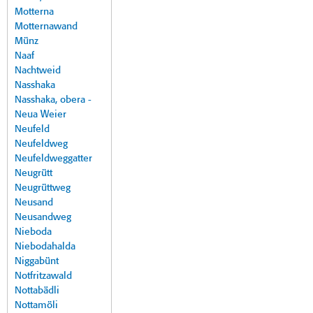
Motterna
Motternawand
Münz
Naaf
Nachtweid
Nasshaka
Nasshaka, obera -
Neua Weier
Neufeld
Neufeldweg
Neufeldweggatter
Neugrütt
Neugrüttweg
Neusand
Neusandweg
Nieboda
Niebodahalda
Niggabünt
Notfritzawald
Nottabädli
Nottamöli