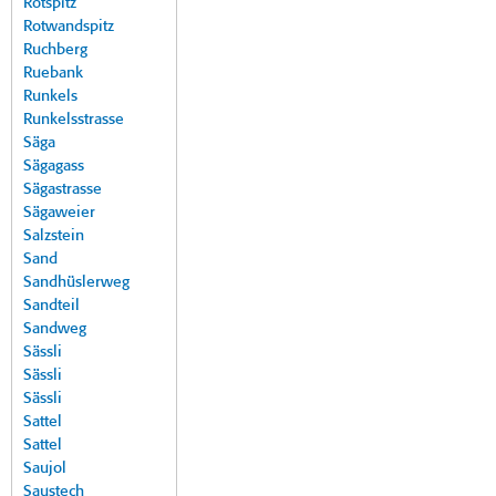
Rotspitz
Rotwandspitz
Ruchberg
Ruebank
Runkels
Runkelsstrasse
Säga
Sägagass
Sägastrasse
Sägaweier
Salzstein
Sand
Sandhüslerweg
Sandteil
Sandweg
Sässli
Sässli
Sässli
Sattel
Sattel
Saujol
Saustech