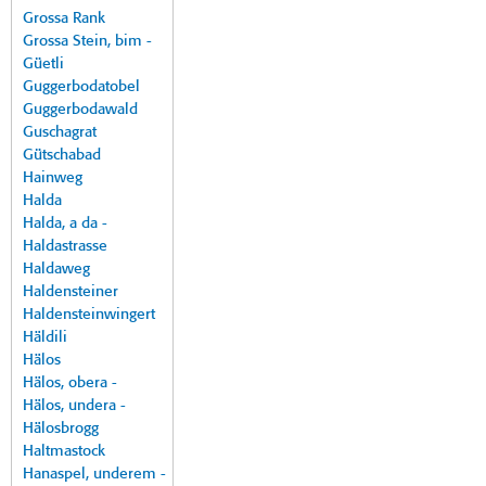
Grossa Rank
Grossa Stein, bim -
Güetli
Guggerbodatobel
Guggerbodawald
Guschagrat
Gütschabad
Hainweg
Halda
Halda, a da -
Haldastrasse
Haldaweg
Haldensteiner
Haldensteinwingert
Häldili
Hälos
Hälos, obera -
Hälos, undera -
Hälosbrogg
Haltmastock
Hanaspel, underem -