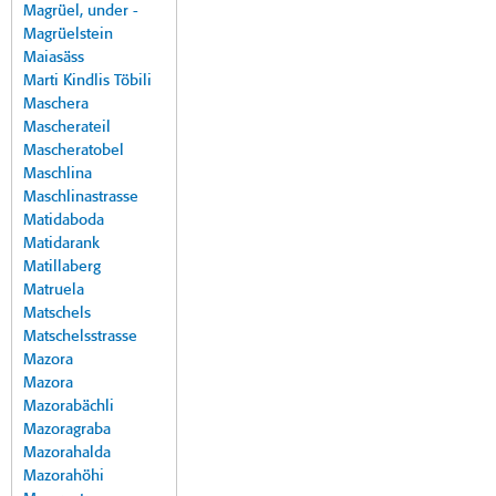
Magrüel, under -
Magrüelstein
Maiasäss
Marti Kindlis Töbili
Maschera
Mascherateil
Mascheratobel
Maschlina
Maschlinastrasse
Matidaboda
Matidarank
Matillaberg
Matruela
Matschels
Matschelsstrasse
Mazora
Mazora
Mazorabächli
Mazoragraba
Mazorahalda
Mazorahöhi