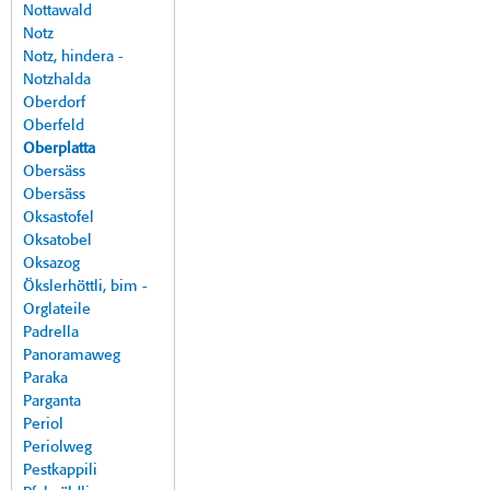
Nottawald
Notz
Notz, hindera -
Notzhalda
Oberdorf
Oberfeld
Oberplatta
Obersäss
Obersäss
Oksastofel
Oksatobel
Oksazog
Ökslerhöttli, bim -
Orglateile
Padrella
Panoramaweg
Paraka
Parganta
Periol
Periolweg
Pestkappili