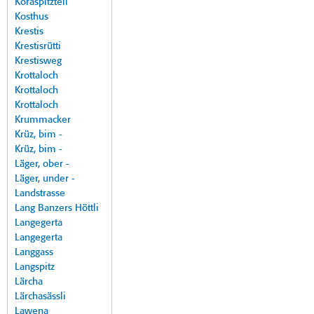
Koraspitzteil
Kosthus
Krestis
Krestisrütti
Krestisweg
Krottaloch
Krottaloch
Krottaloch
Krummacker
Krüz, bim -
Krüz, bim -
Läger, ober -
Läger, under -
Landstrasse
Lang Banzers Höttli
Langegerta
Langegerta
Langgass
Langspitz
Lärcha
Lärchasässli
Lawena