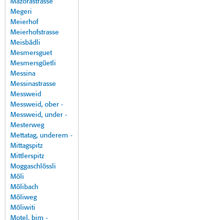
Mazorastrasse
Megeri
Meierhof
Meierhofstrasse
Meisbädli
Mesmersguet
Mesmersgüetli
Messina
Messinastrasse
Messweid
Messweid, ober -
Messweid, under -
Mesterweg
Mettatag, underem -
Mittagspitz
Mittlerspitz
Moggaschlössli
Möli
Mölibach
Möliweg
Möliwiti
Motel, bim -