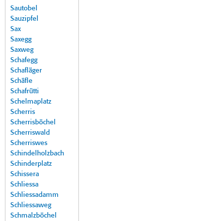
Sautobel
Sauzipfel
Sax
Saxegg
Saxweg
Schafegg
Schafläger
Schäfle
Schafrütti
Schelmaplatz
Scherris
Scherrisböchel
Scherriswald
Scherriswes
Schindelholzbach
Schinderplatz
Schissera
Schliessa
Schliessadamm
Schliessaweg
Schmalzböchel