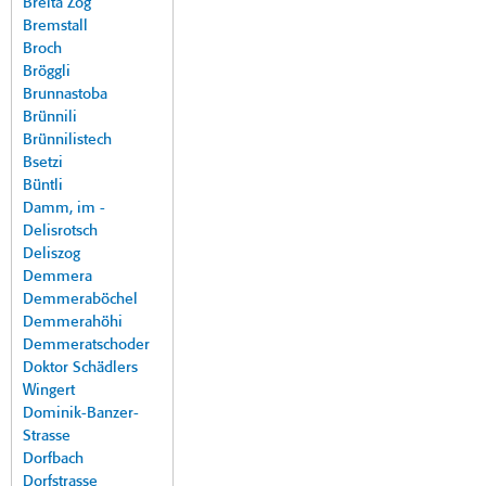
Breita Zog
Bremstall
Broch
Bröggli
Brunnastoba
Brünnili
Brünnilistech
Bsetzi
Büntli
Damm, im -
Delisrotsch
Deliszog
Demmera
Demmeraböchel
Demmerahöhi
Demmeratschoder
Doktor Schädlers
Wingert
Dominik-Banzer-
Strasse
Dorfbach
Dorfstrasse