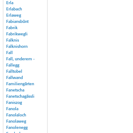
Erla
Erlabach
Erlaweg
Fabiansbünt
Fabrik
Fabrikwegli
Falknis
Falknishorn
Fall
Fall, underem -
Fallegg
Falltobel
Fallwand
Familiengärten
Fanetscha
Fanetschagässli
Faniszog
Fanola
Fanolaloch
Fanolaweg
Fanolenegg