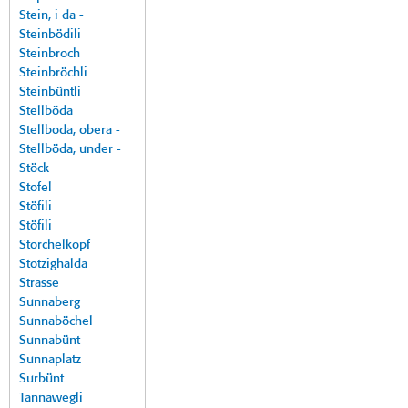
Stein, i da -
Steinbödili
Steinbroch
Steinbröchli
Steinbüntli
Stellböda
Stellboda, obera -
Stellböda, under -
Stöck
Stofel
Stöfili
Stöfili
Storchelkopf
Stotzighalda
Strasse
Sunnaberg
Sunnaböchel
Sunnabünt
Sunnaplatz
Surbünt
Tannawegli