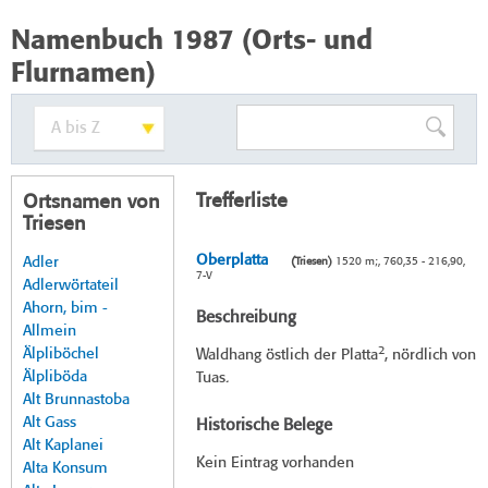
Namenbuch 1987 (Orts- und
Flurnamen)
Trefferliste
Ortsnamen von
Triesen
Oberplatta
Adler
(Triesen)
1520 m;, 760,35 - 216,90,
7-V
Adlerwörtateil
Ahorn, bim -
Beschreibung
Allmein
2
Älpliböchel
Waldhang östlich der Platta
, nördlich von
Älpliböda
Tuas.
Alt Brunnastoba
Alt Gass
Historische Belege
Alt Kaplanei
Kein Eintrag vorhanden
Alta Konsum