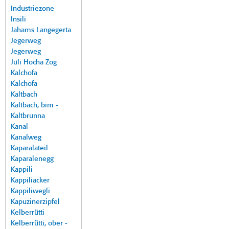
Industriezone
Insili
Jahams Langegerta
Jegerweg
Jegerweg
Juli Hocha Zog
Kalchofa
Kalchofa
Kaltbach
Kaltbach, bim -
Kaltbrunna
Kanal
Kanalweg
Kaparalateil
Kaparalenegg
Kappili
Kappiliacker
Kappiliwegli
Kapuzinerzipfel
Kelberrütti
Kelberrütti, ober -