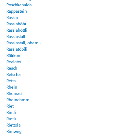
Poschkahalda
Rappastein
Rassla
Rasslahöhi
Rasslahöttli
Rasslastall
Rasslastall, obem -
Rasslatöbili
Rätikon
Realateil
Resch
Retscha
Retta
Rhein
Rheinau
Rheindamm
Riet
Rietli
Rietli
Riettola
Rietweg