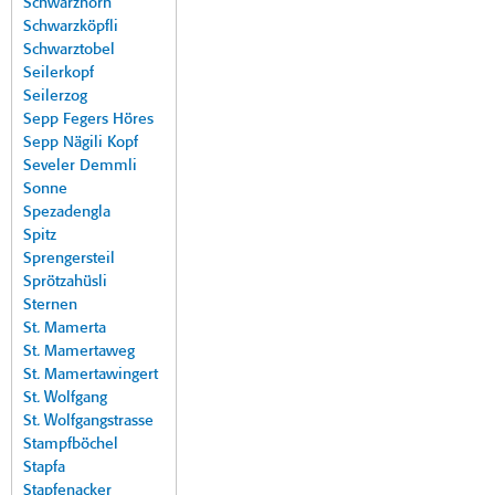
Schwarzhorn
Schwarzköpfli
Schwarztobel
Seilerkopf
Seilerzog
Sepp Fegers Höres
Sepp Nägili Kopf
Seveler Demmli
Sonne
Spezadengla
Spitz
Sprengersteil
Sprötzahüsli
Sternen
St. Mamerta
St. Mamertaweg
St. Mamertawingert
St. Wolfgang
St. Wolfgangstrasse
Stampfböchel
Stapfa
Stapfenacker