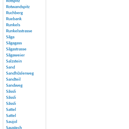
Rotspitz
Rotwandspitz
Ruchberg
Ruebank
Runkels
Runkelsstrasse
Säga
Sägagass
Sägastrasse
Sägaweier
Salzstein
Sand
Sandhüslerweg
Sandteil
Sandweg
Sässli
Sässli
Sässli
Sattel
Sattel
Saujol
Saustech