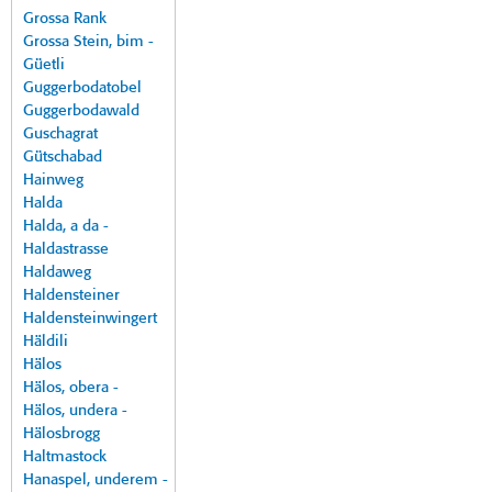
Grossa Rank
Grossa Stein, bim -
Güetli
Guggerbodatobel
Guggerbodawald
Guschagrat
Gütschabad
Hainweg
Halda
Halda, a da -
Haldastrasse
Haldaweg
Haldensteiner
Haldensteinwingert
Häldili
Hälos
Hälos, obera -
Hälos, undera -
Hälosbrogg
Haltmastock
Hanaspel, underem -