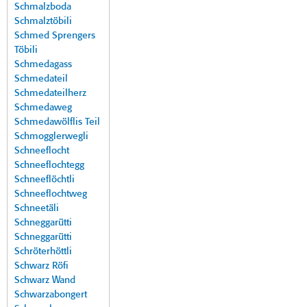
Schmalzboda
Schmalztöbili
Schmed Sprengers
Töbili
Schmedagass
Schmedateil
Schmedateilherz
Schmedaweg
Schmedawölflis Teil
Schmogglerwegli
Schneeflocht
Schneeflochtegg
Schneeflöchtli
Schneeflochtweg
Schneetäli
Schneggarütti
Schneggarütti
Schröterhöttli
Schwarz Röfi
Schwarz Wand
Schwarzabongert