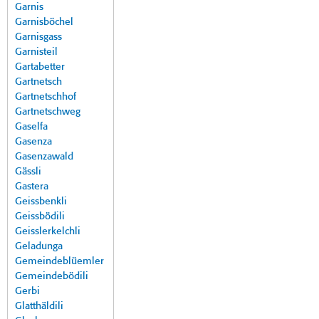
Garnis
Garnisböchel
Garnisgass
Garnisteil
Gartabetter
Gartnetsch
Gartnetschhof
Gartnetschweg
Gaselfa
Gasenza
Gasenzawald
Gässli
Gastera
Geissbenkli
Geissbödili
Geisslerkelchli
Geladunga
Gemeindeblüemler
Gemeindebödili
Gerbi
Glatthäldili