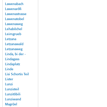
Lawenabach
Lawenaröfi
Lawenastrasse
Lawenatobel
Lawenaweg
Lehaböchel
Leimgrueb
Letzana
Letzanawald
Letzanaweg
Linda, bi der -
Lindagass
Lindaplatz
Linde
Lisi Schortis Teil
Lister
Lunzi
Lunzisteil
Lunzitöbili
Lunziwand
Magrüel