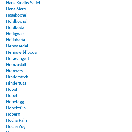
Hans Kindlis Sattel
Hans Marti
Hasaböchel
Heidböchel
Heidboda
Heiligwes
Hellabarta
Hennasedel
Hennawibliboda
Herawingert
Hienzastall
Hiertwes
Hinderstech
Hindertuas
Hobel
Hobel
Hobelegg
Hobeltrüia
Höberg
Hocha Rain
Hocha Zog