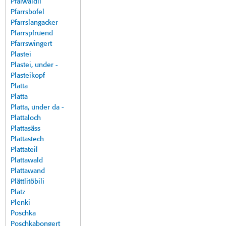
Pfalwäldli
Pfarrsbofel
Pfarrslangacker
Pfarrspfruend
Pfarrswingert
Plastei
Plastei, under -
Plasteikopf
Platta
Platta
Platta, under da -
Plattaloch
Plattasäss
Plattastech
Plattateil
Plattawald
Plattawand
Plättlitöbili
Platz
Plenki
Poschka
Poschkabongert