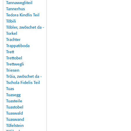
Tannawegliteil
Tannerhus
Tedora Kindlis Teil
Töbili
Töbler, zwöschet da -
Torkel
Trachter
Trappatiboda
Trett
Trettobel
Trettwegli
Triesen
Trüia, zwöschet da -
Tschola Fidelis Teil
Tuas
Tuasegg
Tuasteile
Tuastobel
Tuaswald
Tuaswand
Tüfelstein