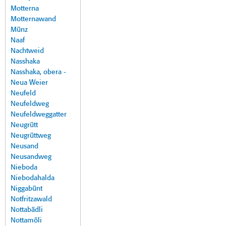
Motterna
Motternawand
Münz
Naaf
Nachtweid
Nasshaka
Nasshaka, obera -
Neua Weier
Neufeld
Neufeldweg
Neufeldweggatter
Neugrütt
Neugrüttweg
Neusand
Neusandweg
Nieboda
Niebodahalda
Niggabünt
Notfritzawald
Nottabädli
Nottamöli