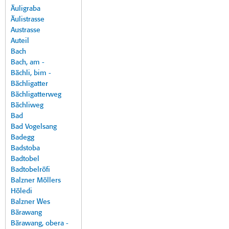
Äuligraba
Äulistrasse
Austrasse
Auteil
Bach
Bach, am -
Bächli, bim -
Bächligatter
Bächligatterweg
Bächliweg
Bad
Bad Vogelsang
Badegg
Badstoba
Badtobel
Badtobelröfi
Balzner Möllers
Höledi
Balzner Wes
Bärawang
Bärawang, obera -