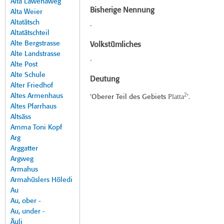
Alta Lawenaweg
Bisherige Nennung
Alta Weier
Altatätsch
-
Altatätschteil
Alte Bergstrasse
Volkstümliches
Alte Landstrasse
-
Alte Post
Alte Schule
Deutung
Alter Friedhof
2
Altes Armenhaus
Platta
'Oberer Teil des Gebiets
'.
Altes Pfarrhaus
Altsäss
Amma Toni Kopf
Arg
Arggatter
Argweg
Armahus
Armahüslers Höledi
Au
Au, ober -
Au, under -
Äuli