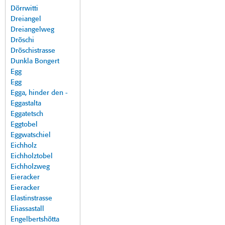
Dörrwitti
Dreiangel
Dreiangelweg
Dröschi
Dröschistrasse
Dunkla Bongert
Egg
Egg
Egga, hinder den -
Eggastalta
Eggatetsch
Eggtobel
Eggwatschiel
Eichholz
Eichholztobel
Eichholzweg
Eieracker
Eieracker
Elastinstrasse
Eliassastall
Engelbertshötta