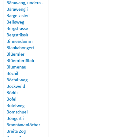
Bärawang, undera -
Bärawengli
Bargetzisteil
Bellaweg
Bergstrasse
Bergsträssli
Binnendamm
Blankabongert
Blüemler
Blüemlertöbili
Blumenau
Böchili
Böchiliweg
Bockweid
Bödili
Bofel
Bofelweg
Bomschuel
Böngertli
Branntawinlöcher
Breita Zog