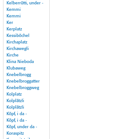
Kelberrütti, under -
Kemmi
Kemmi
Ker
Kerplatz
Kessiböchel
Kirchaplatz
Kirchawegli
Kirche
Klina Nieboda
Klubaweg
Knebelbrogg
Knebelbroggatter
Knebelbroggweg
Kolplatz
Kolplätzli
Kolplätzli
Köpf, i da -
Köpf, i da -
Köpf, under da -
Koraspitz