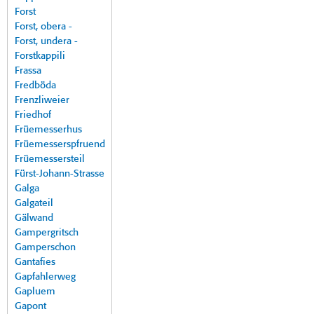
Forst
Forst, obera -
Forst, undera -
Forstkappili
Frassa
Fredböda
Frenzliweier
Friedhof
Früemesserhus
Früemesserspfruend
Früemessersteil
Fürst-Johann-Strasse
Galga
Galgateil
Gälwand
Gampergritsch
Gamperschon
Gantafies
Gapfahlerweg
Gapluem
Gapont