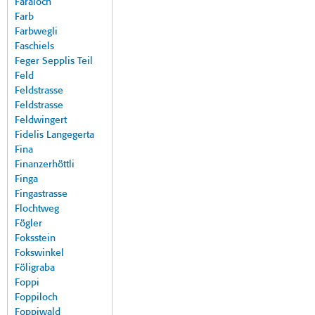
Faraloch
Farb
Farbwegli
Faschiels
Feger Sepplis Teil
Feld
Feldstrasse
Feldstrasse
Feldwingert
Fidelis Langegerta
Fina
Finanzerhöttli
Finga
Fingastrasse
Flochtweg
Fögler
Foksstein
Fokswinkel
Föligraba
Foppi
Foppiloch
Foppiwald