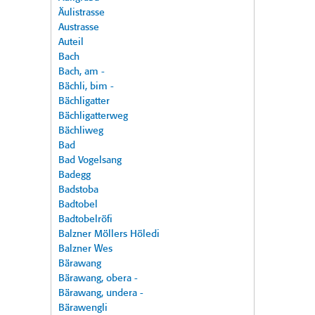
Äulistrasse
Austrasse
Auteil
Bach
Bach, am -
Bächli, bim -
Bächligatter
Bächligatterweg
Bächliweg
Bad
Bad Vogelsang
Badegg
Badstoba
Badtobel
Badtobelröfi
Balzner Möllers Höledi
Balzner Wes
Bärawang
Bärawang, obera -
Bärawang, undera -
Bärawengli