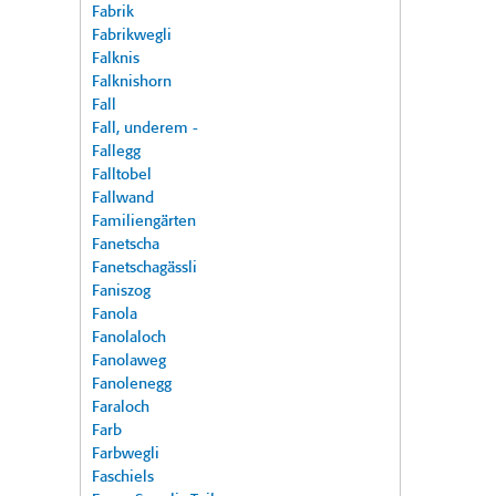
Fabrik
Fabrikwegli
Falknis
Falknishorn
Fall
Fall, underem -
Fallegg
Falltobel
Fallwand
Familiengärten
Fanetscha
Fanetschagässli
Faniszog
Fanola
Fanolaloch
Fanolaweg
Fanolenegg
Faraloch
Farb
Farbwegli
Faschiels