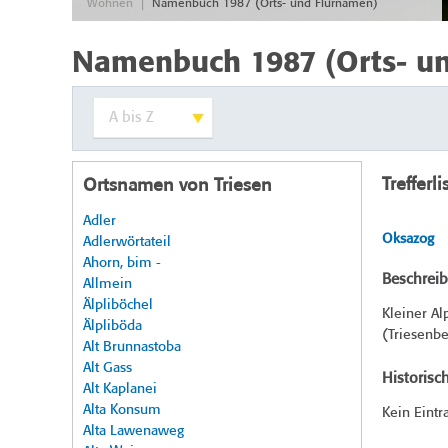
|
Wohnen
Namenbuch 1987 (Orts- und Flurnamen)
Namenbuch 1987 (Orts- u
Trefferli
Ortsnamen von Triesen
Adler
Oksazog
Adlerwörtateil
Ahorn, bim -
Beschrei
Allmein
Älpliböchel
Kleiner Al
Älpliböda
(Triesenbe
Alt Brunnastoba
Alt Gass
Historisc
Alt Kaplanei
Alta Konsum
Kein Eintr
Alta Lawenaweg