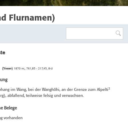
nd Flurnamen)
ste
(Triesen)
1870 m;, 761,85 - 217,45, 8-U
bung
2
phang im Wang, bei der Wanghöhi, an der Grenze zum Alpelti
rg), abfallend, teilweise felsig und verwachsen.
he Belege
ag vorhanden