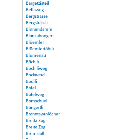
Bargetzisteil
Bellaweg
Bergstrasse
Bergsträssli
Binnendamm
Blankabongert
Blüemler
Blüemlertöbili
Blumenau
Böchili
Böchiliweg
Bockweid
Bödili
Bofel
Bofelweg
Bomschuel
Böngertli
Branntawinlöcher
Breita Zog
Breita Zog
Bremstall