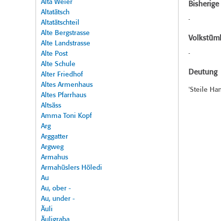
Alta Weier
Bisherig
Altatätsch
-
Altatätschteil
Alte Bergstrasse
Volkstüml
Alte Landstrasse
Alte Post
-
Alte Schule
Deutung
Alter Friedhof
Altes Armenhaus
'Steile Ha
Altes Pfarrhaus
Altsäss
Amma Toni Kopf
Arg
Arggatter
Argweg
Armahus
Armahüslers Höledi
Au
Au, ober -
Au, under -
Äuli
Äuligraba