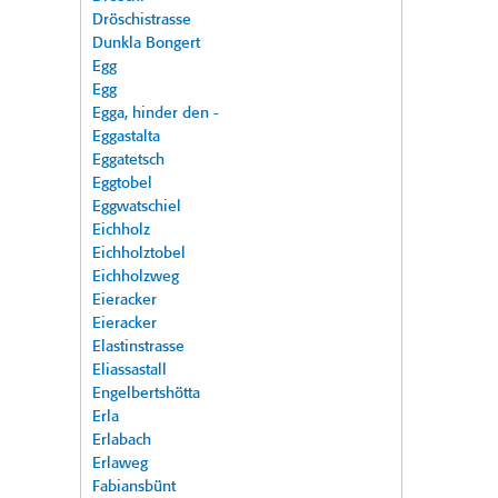
Dröschistrasse
Dunkla Bongert
Egg
Egg
Egga, hinder den -
Eggastalta
Eggatetsch
Eggtobel
Eggwatschiel
Eichholz
Eichholztobel
Eichholzweg
Eieracker
Eieracker
Elastinstrasse
Eliassastall
Engelbertshötta
Erla
Erlabach
Erlaweg
Fabiansbünt