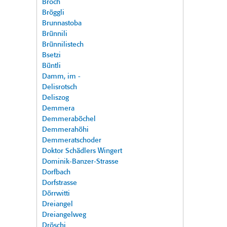
Broch
Bröggli
Brunnastoba
Brünnili
Brünnilistech
Bsetzi
Büntli
Damm, im -
Delisrotsch
Deliszog
Demmera
Demmeraböchel
Demmerahöhi
Demmeratschoder
Doktor Schädlers Wingert
Dominik-Banzer-Strasse
Dorfbach
Dorfstrasse
Dörrwitti
Dreiangel
Dreiangelweg
Dröschi