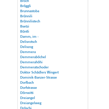
Broch
Bröggli
Brunnastoba
Brünnili
Brünnilistech
Bsetzi
Büntli
Damm, im -
Delisrotsch
Deliszog
Demmera
Demmeraböchel
Demmerahöhi
Demmeratschoder
Doktor Schädlers Wingert
Dominik-Banzer-Strasse
Dorfbach
Dorfstrasse
Dörrwitti
Dreiangel
Dreiangelweg
Dröschi