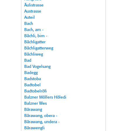
Äulistrasse
Austrasse
Auteil
Bach
Bach, am -
Bächli, bim -
Bächligatter
Bächligatterweg
Bächliweg
Bad
Bad Vogelsang
Badegg
Badstoba
Badtobel
Badtobelröfi
Balzner Möllers Höledi
Balzner Wes
Bärawang
Bärawang, obera -
Bärawang, undera -
Bärawengli