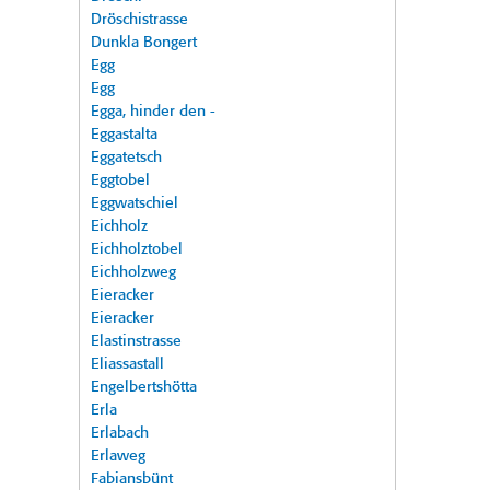
Dröschistrasse
Dunkla Bongert
Egg
Egg
Egga, hinder den -
Eggastalta
Eggatetsch
Eggtobel
Eggwatschiel
Eichholz
Eichholztobel
Eichholzweg
Eieracker
Eieracker
Elastinstrasse
Eliassastall
Engelbertshötta
Erla
Erlabach
Erlaweg
Fabiansbünt