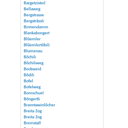
Bargetzisteil
Bellaweg
Bergstrasse
Bergsträssli
Binnendamm
Blankabongert
Blüemler
Blüemlertöbili
Blumenau
Böchili
Böchiliweg
Bockweid
Bödili
Bofel
Bofelweg
Bomschuel
Böngertli
Branntawinlöcher
Breita Zog
Breita Zog
Bremstall