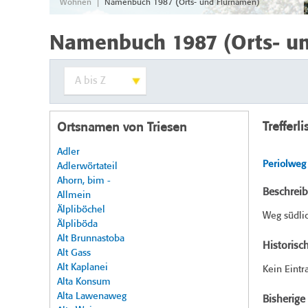
|
Wohnen
Namenbuch 1987 (Orts- und Flurnamen)
Namenbuch 1987 (Orts- u
Trefferli
Ortsnamen von Triesen
Adler
Periolweg
Adlerwörtateil
Ahorn, bim -
Beschrei
Allmein
Älpliböchel
Weg südlic
Älpliböda
Alt Brunnastoba
Historisc
Alt Gass
Alt Kaplanei
Kein Eintr
Alta Konsum
Alta Lawenaweg
Bisherig