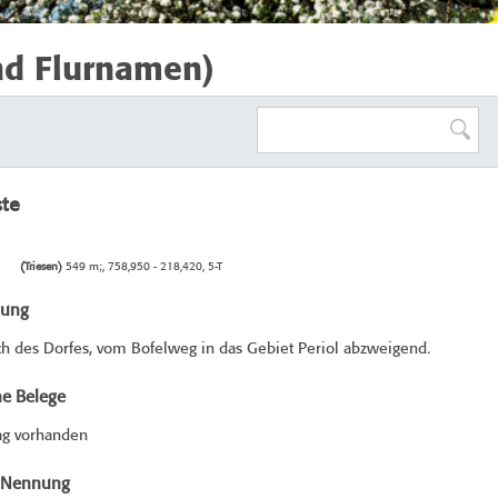
nd Flurnamen)
ste
(Triesen)
549 m;, 758,950 - 218,420, 5-T
bung
h des Dorfes, vom Bofelweg in das Gebiet Periol abzweigend.
he Belege
ag vorhanden
e Nennung