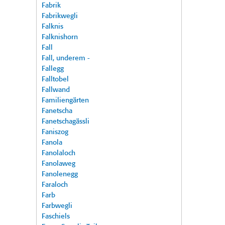
Fabrik
Fabrikwegli
Falknis
Falknishorn
Fall
Fall, underem -
Fallegg
Falltobel
Fallwand
Familiengärten
Fanetscha
Fanetschagässli
Faniszog
Fanola
Fanolaloch
Fanolaweg
Fanolenegg
Faraloch
Farb
Farbwegli
Faschiels