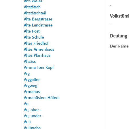
Alta Weier
-
Altatätsch
Altatätschteil
Volkstüml
Alte Bergstrasse
Alte Landstrasse
-
Alte Post
Deutung
Alte Schule
Alter Friedhof
Der Name 
Altes Armenhaus
Altes Pfarrhaus
Altsäss
Amma Toni Kopf
Arg
Arggatter
Argweg
Armahus
Armahüslers Höledi
Au
Au, ober -
Au, under -
Äuli
Äuligraba