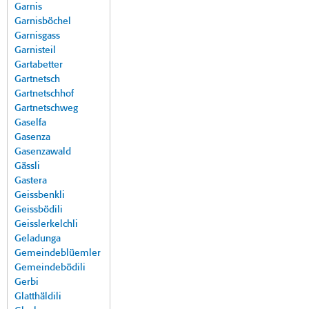
Garnis
Garnisböchel
Garnisgass
Garnisteil
Gartabetter
Gartnetsch
Gartnetschhof
Gartnetschweg
Gaselfa
Gasenza
Gasenzawald
Gässli
Gastera
Geissbenkli
Geissbödili
Geisslerkelchli
Geladunga
Gemeindeblüemler
Gemeindebödili
Gerbi
Glatthäldili