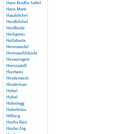
Hans Kindlis Sattel
Hans Marti
Hasaböchel
Heidböchel
Heidboda
Heiligwes
Hellabarta
Hennasedel
Hennawibliboda
Herawingert
Hienzastall
Hiertwes
Hinderstech
Hindertuas
Hobel
Hobel
Hobelegg
Hobeltrüia
Höberg
Hocha Rain
Hocha Zog