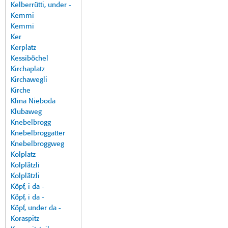
Kelberrütti, under -
Kemmi
Kemmi
Ker
Kerplatz
Kessiböchel
Kirchaplatz
Kirchawegli
Kirche
Klina Nieboda
Klubaweg
Knebelbrogg
Knebelbroggatter
Knebelbroggweg
Kolplatz
Kolplätzli
Kolplätzli
Köpf, i da -
Köpf, i da -
Köpf, under da -
Koraspitz