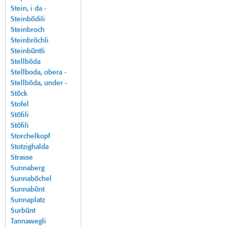
Stein, i da -
Steinbödili
Steinbroch
Steinbröchli
Steinbüntli
Stellböda
Stellboda, obera -
Stellböda, under -
Stöck
Stofel
Stöfili
Stöfili
Storchelkopf
Stotzighalda
Strasse
Sunnaberg
Sunnaböchel
Sunnabünt
Sunnaplatz
Surbünt
Tannawegli