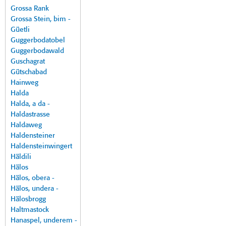
Grossa Rank
Grossa Stein, bim -
Güetli
Guggerbodatobel
Guggerbodawald
Guschagrat
Gütschabad
Hainweg
Halda
Halda, a da -
Haldastrasse
Haldaweg
Haldensteiner
Haldensteinwingert
Häldili
Hälos
Hälos, obera -
Hälos, undera -
Hälosbrogg
Haltmastock
Hanaspel, underem -