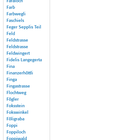
Faraloch
Farb
Farbwegli
Faschiels
Feger Sepplis Teil
Feld
Feldstrasse
Feldstrasse
Feldwingert
Fidelis Langegerta
Fina
Finanzerhöttli
Finga
Fingastrasse
Flochtweg
Fögler
Foksstein
Fokswinkel
Föligraba
Foppi
Foppiloch
Foppiwald