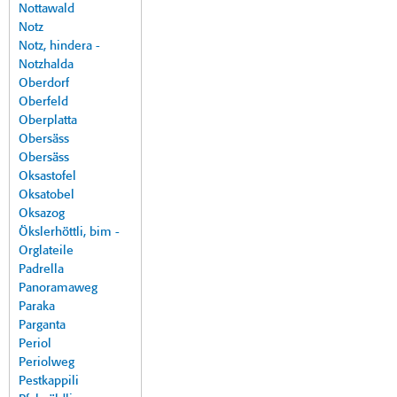
Nottawald
Notz
Notz, hindera -
Notzhalda
Oberdorf
Oberfeld
Oberplatta
Obersäss
Obersäss
Oksastofel
Oksatobel
Oksazog
Ökslerhöttli, bim -
Orglateile
Padrella
Panoramaweg
Paraka
Parganta
Periol
Periolweg
Pestkappili