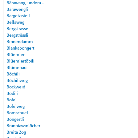
Bärawang, undera -
Bärawengli
Bargetzisteil
Bellaweg
Bergstrasse
Bergsträssli
Binnendamm
Blankabongert
Blüemler
Blüemlertöbili
Blumenau
Böchili
Böchiliweg
Bockweid
Bödili
Bofel
Bofelweg
Bomschuel
Böngertli
Branntawinlöcher
Breita Zog