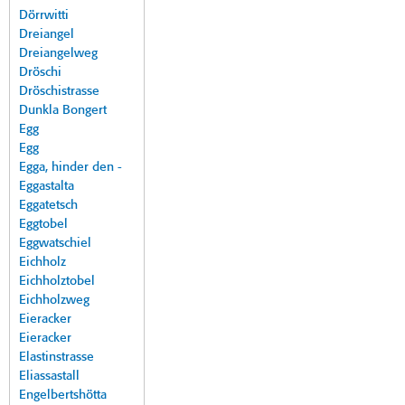
Dörrwitti
Dreiangel
Dreiangelweg
Dröschi
Dröschistrasse
Dunkla Bongert
Egg
Egg
Egga, hinder den -
Eggastalta
Eggatetsch
Eggtobel
Eggwatschiel
Eichholz
Eichholztobel
Eichholzweg
Eieracker
Eieracker
Elastinstrasse
Eliassastall
Engelbertshötta