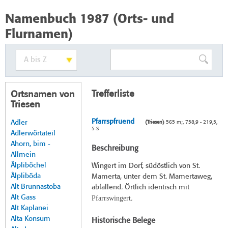
Namenbuch 1987 (Orts- und
Flurnamen)
Trefferliste
Ortsnamen von
Triesen
Pfarrspfruend
Adler
(Triesen)
565 m;, 758,9 - 219,5,
5-S
Adlerwörtateil
Ahorn, bim -
Beschreibung
Allmein
Älpliböchel
Wingert im Dorf, südöstlich von St.
Älpliböda
Mamerta, unter dem St. Mamertaweg,
Alt Brunnastoba
abfallend. Örtlich identisch mit
Alt Gass
Pfarrswingert
.
Alt Kaplanei
Alta Konsum
Historische Belege