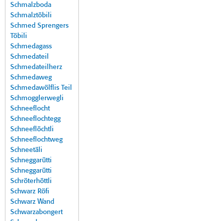
Schmalzboda
Schmalztöbili
Schmed Sprengers
Töbili
Schmedagass
Schmedateil
Schmedateilherz
Schmedaweg
Schmedawölflis Teil
Schmogglerwegli
Schneeflocht
Schneeflochtegg
Schneeflöchtli
Schneeflochtweg
Schneetäli
Schneggarütti
Schneggarütti
Schröterhöttli
Schwarz Röfi
Schwarz Wand
Schwarzabongert