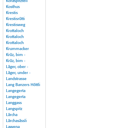
Koraspitzteil
Kosthus
Krestis
Krestisrütti
Krestisweg
Krottaloch
Krottaloch
Krottaloch
Krummacker
Krüz, bim -
Krüz, bim -
Läger, ober -
Läger, under -
Landstrasse
Lang Banzers Höttli
Langegerta
Langegerta
Langgass
Langspitz
Lärcha
Lärchasässli
Lawena