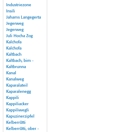
Industriezone
Insili
Jahams Langegerta
Jegerweg
Jegerweg
Juli Hocha Zog
Kalchofa
Kalchofa
Kaltbach
Kaltbach, bim -
Kaltbrunna
Kanal
Kanalweg
Kaparalateil
Kaparalenegg
Kappili
Kappiliacker
Kappiliwegli
Kapuzinerzipfel
Kelberrütti
Kelberrütti, ober -