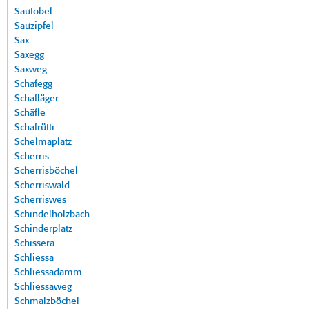
Sautobel
Sauzipfel
Sax
Saxegg
Saxweg
Schafegg
Schafläger
Schäfle
Schafrütti
Schelmaplatz
Scherris
Scherrisböchel
Scherriswald
Scherriswes
Schindelholzbach
Schinderplatz
Schissera
Schliessa
Schliessadamm
Schliessaweg
Schmalzböchel