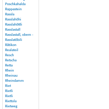
Poschkahalda
Rappastein
Rassla
Rasslahöhi
Rasslahöttli
Rasslastall
Rasslastall, obem -
Rasslatöbili
Rätikon
Realateil
Resch
Retscha
Retta
Rhein
Rheinau
Rheindamm
Riet
Rietli
Rietli
Riettola
Rietweg