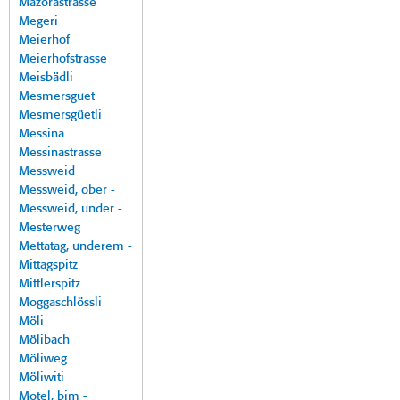
Mazorastrasse
Megeri
Meierhof
Meierhofstrasse
Meisbädli
Mesmersguet
Mesmersgüetli
Messina
Messinastrasse
Messweid
Messweid, ober -
Messweid, under -
Mesterweg
Mettatag, underem -
Mittagspitz
Mittlerspitz
Moggaschlössli
Möli
Mölibach
Möliweg
Möliwiti
Motel, bim -