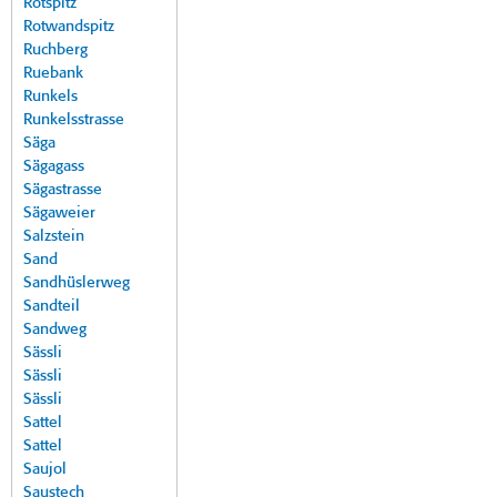
Rotspitz
Rotwandspitz
Ruchberg
Ruebank
Runkels
Runkelsstrasse
Säga
Sägagass
Sägastrasse
Sägaweier
Salzstein
Sand
Sandhüslerweg
Sandteil
Sandweg
Sässli
Sässli
Sässli
Sattel
Sattel
Saujol
Saustech