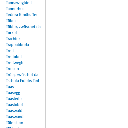
Tannawegliteil
Tannerhus
Tedora Kindlis Teil
Töbili
Töbler, zwöschet da -
Torkel
Trachter
Trappatiboda
Trett
Trettobel
Trettwegli
Triesen
Trüia, zwöschet da -
Tschola Fidelis Teil
Tuas
Tuasegg
Tuasteile
Tuastobel
Tuaswald
Tuaswand
Tüfelstein