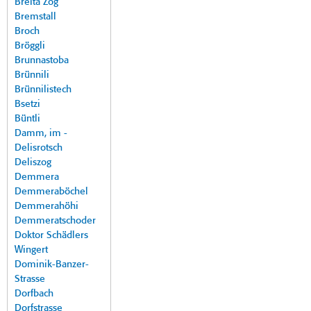
Breita Zog
Bremstall
Broch
Bröggli
Brunnastoba
Brünnili
Brünnilistech
Bsetzi
Büntli
Damm, im -
Delisrotsch
Deliszog
Demmera
Demmeraböchel
Demmerahöhi
Demmeratschoder
Doktor Schädlers
Wingert
Dominik-Banzer-
Strasse
Dorfbach
Dorfstrasse