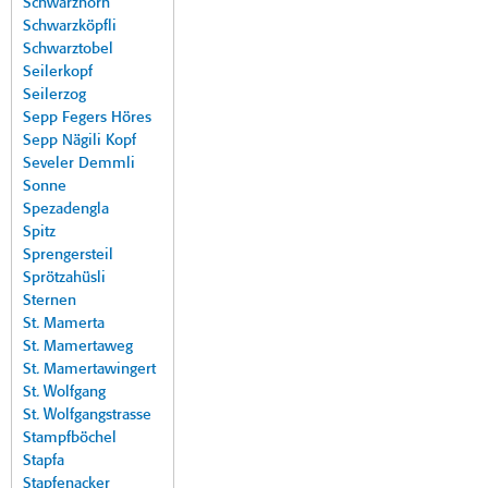
Schwarzhorn
Schwarzköpfli
Schwarztobel
Seilerkopf
Seilerzog
Sepp Fegers Höres
Sepp Nägili Kopf
Seveler Demmli
Sonne
Spezadengla
Spitz
Sprengersteil
Sprötzahüsli
Sternen
St. Mamerta
St. Mamertaweg
St. Mamertawingert
St. Wolfgang
St. Wolfgangstrasse
Stampfböchel
Stapfa
Stapfenacker