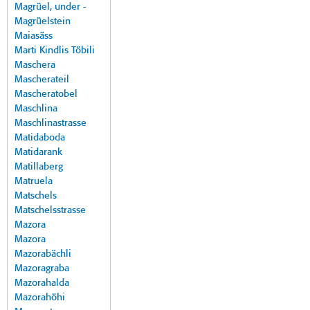
Magrüel, under -
Magrüelstein
Maiasäss
Marti Kindlis Töbili
Maschera
Mascherateil
Mascheratobel
Maschlina
Maschlinastrasse
Matidaboda
Matidarank
Matillaberg
Matruela
Matschels
Matschelsstrasse
Mazora
Mazora
Mazorabächli
Mazoragraba
Mazorahalda
Mazorahöhi