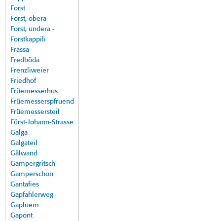
Forst
Forst, obera -
Forst, undera -
Forstkappili
Frassa
Fredböda
Frenzliweier
Friedhof
Früemesserhus
Früemesserspfruend
Früemessersteil
Fürst-Johann-Strasse
Galga
Galgateil
Gälwand
Gampergritsch
Gamperschon
Gantafies
Gapfahlerweg
Gapluem
Gapont