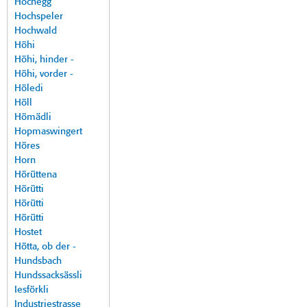
Hochegg
Hochspeler
Hochwald
Höhi
Höhi, hinder -
Höhi, vorder -
Höledi
Höll
Hömädli
Hopmaswingert
Höres
Horn
Hörüttena
Hörütti
Hörütti
Hörütti
Hostet
Hötta, ob der -
Hundsbach
Hundssacksässli
Iesförkli
Industriestrasse