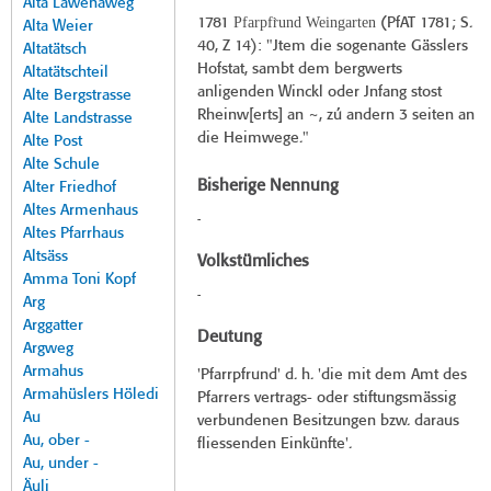
Alta Lawenaweg
Pfarpfr̀und Weingarten
1781
(
PfAT 1781
; S.
Alta Weier
40, Z 14): "Jtem die sogenante Gässlers
Altatätsch
Hofstat, sambt dem bergwerts
Altatätschteil
anligenden Winckl oder Jnfang stost
Alte Bergstrasse
Rheinw[erts] an ~, zú andern 3 seiten an
Alte Landstrasse
die Heimwege."
Alte Post
Alte Schule
Bisherige Nennung
Alter Friedhof
Altes Armenhaus
-
Altes Pfarrhaus
Altsäss
Volkstümliches
Amma Toni Kopf
-
Arg
Arggatter
Deutung
Argweg
Armahus
'Pfarrpfrund' d. h. 'die mit dem Amt des
Armahüslers Höledi
Pfarrers vertrags- oder stiftungsmässig
Au
verbundenen Besitzungen bzw. daraus
Au, ober -
fliessenden Einkünfte'.
Au, under -
Äuli