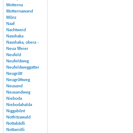
Motterna
Motternawand
Münz
Naaf
Nachtweid
Nasshaka
Nasshaka, obera -
Neua Weier
Neufeld
Neufeldweg
Neufeldweggatter
Neugrütt
Neugrüttweg
Neusand
Neusandweg
Nieboda
Niebodahalda
Niggabünt
Notfritzawald
Nottabädli
Nottamöli