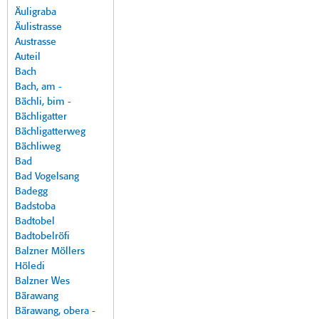
Äuligraba
Äulistrasse
Austrasse
Auteil
Bach
Bach, am -
Bächli, bim -
Bächligatter
Bächligatterweg
Bächliweg
Bad
Bad Vogelsang
Badegg
Badstoba
Badtobel
Badtobelröfi
Balzner Möllers
Höledi
Balzner Wes
Bärawang
Bärawang, obera -