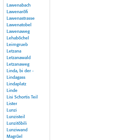
Lawenabach
Lawenaröfi
Lawenastrasse
Lawenatobel
Lawenaweg
Lehaböchel
Leimgrueb
Letzana
Letzanawald
Letzanaweg
Linda, bi der -
Lindagass
Lindaplatz
Linde
Lisi Schortis Teil
Lister
Lunzi
Lunzisteil
Lunzitöbili
Lunziwand
Magrüel