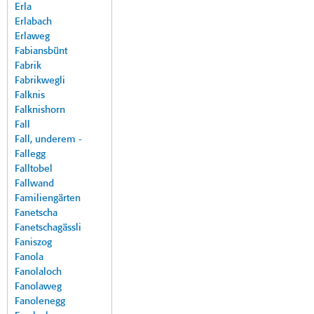
Erla
Erlabach
Erlaweg
Fabiansbünt
Fabrik
Fabrikwegli
Falknis
Falknishorn
Fall
Fall, underem -
Fallegg
Falltobel
Fallwand
Familiengärten
Fanetscha
Fanetschagässli
Faniszog
Fanola
Fanolaloch
Fanolaweg
Fanolenegg