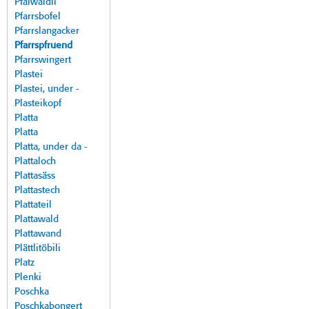
Pfalwäldli
Pfarrsbofel
Pfarrslangacker
Pfarrspfruend
Pfarrswingert
Plastei
Plastei, under -
Plasteikopf
Platta
Platta
Platta, under da -
Plattaloch
Plattasäss
Plattastech
Plattateil
Plattawald
Plattawand
Plättlitöbili
Platz
Plenki
Poschka
Poschkabongert