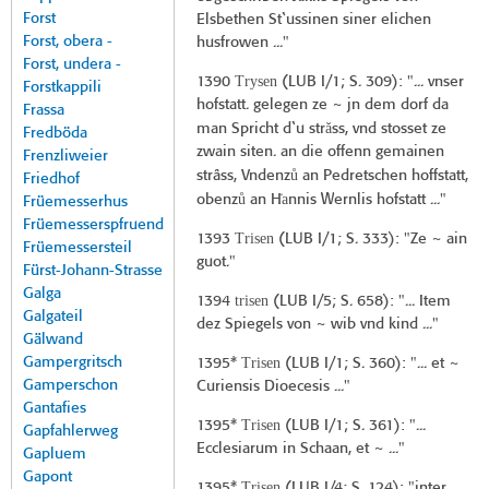
Forst
Elsbethen St`ussinen siner elichen
Forst, obera -
husfrowen ..."
Forst, undera -
Trysen
1390
(
LUB I/1
; S. 309): "... vnser
Forstkappili
hofstatt. gelegen ze ~ jn dem dorf da
Frassa
ǎ
man Spricht d`u str
ss, vnd stosset ze
Fredböda
zwain siten. an die offenn gemainen
Frenzliweier
ů
strâss, Vndenz
an Pedretschen hoffstatt,
Friedhof
ů
̇a
obenz
an H
nnis Wernlis hofstatt ..."
Früemesserhus
Früemesserspfruend
Trisen
1393
(
LUB I/1
; S. 333): "Ze ~ ain
Früemessersteil
guot."
Fürst-Johann-Strasse
Galga
trisen
1394
(
LUB I/5
; S. 658): "... Item
Galgateil
dez Spiegels von ~ wib vnd kind ..."
Gälwand
Gampergritsch
Trisen
1395*
(
LUB I/1
; S. 360): "... et ~
Gamperschon
Curiensis Dioecesis ..."
Gantafies
Trisen
1395*
(
LUB I/1
; S. 361): "...
Gapfahlerweg
Ecclesiarum in Schaan, et ~ ..."
Gapluem
Gapont
Trisen
1395*
(
LUB I/4
; S. 124): "inter