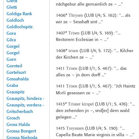
Gleck
nâchgebur alle gemainlich ze ~ ..."
Gletti
Goldiga Rank
Thrysen
1406*
(
LUB I/4
; S. 162): "... als
Goldloch
wir ze ~ Sesshaft sint ..."
Goldlochspitz
Trisen
1407*
(
LUB I/4
; S. 169): "...
Gora
Rectorem Ecclesiae in ~ ..."
Göra
Gorgel
trisen
1408*
(
LUB I/4
; S. 172): "... Kilcher
Gorgel
der Kirchen ze ~ ..."
Gorn
Gornteil
Trisen
1411
(
LUB I/1
; S. 467): "... das
Gortelsort
alles ze ~ jn dem dorff ..."
Gossahalda
Graba
Trisen
1411
(
LUB I/1
; S. 467): "Jch Haintz
Grauspitz
̇o
M
rli gesessen ze ~ ..."
Grauspitz, hindera -
Trisner kirspel
1413*
(
LUB I/1
; S. 476): "...
Grauspitz, vordera -
den zehenden jn ~, vnd[er] dem wald
Gritscherbach
gelegen ..."
Grosch
Gross Halda
Treyssnen
1415
(
LUB I/4
; S. 190): "...
Grossa Bongert
Capella Beate Marie virginis in villa ~ ..."
Grossa Nieboda