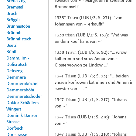
swester von ~ - Margreten ir swester von
Breita Zog
Brunnenvelt"
Bremstall
Broch
Trisen
1335*
(
LUB I/3
; S. 271): "von
Bröggli
Johannsen von ~ erkaufft"
Brunnastoba
Brünnili
trisen
1338
(
LUB I/2
; S. 133): "Vnd was
Brünnilistech
an dem kouf hans von ~"
Bsetzi
Büntli
Trisvn
1338
(
LUB I/5
; S. 92): "... wrow
Damm, im -
katherinun vnd vrow Annun von ~
Delisrotsch
Clostervrowon ze Lindow ..."
Deliszog
Trison
1341
(
LUB I/5
; S. 93): "... baiden
Demmera
vnsren korfrowen kathrinen und Annen ir
Demmeraböchel
swester von ~ ..."
Demmerahöhi
Demmeratschoder
Trisun
1347
(
LUB I/1
; S. 217): "Johans
Doktor Schädlers
von ~"
Wingert
Dominik-Banzer-
Trisen
1347
(
LUB I/1
; S. 218): "Johans
Strasse
von ~"
Dorfbach
Trisun
1347
(
LUB I/1
; S. 218): "Johans
Dorfstrasse