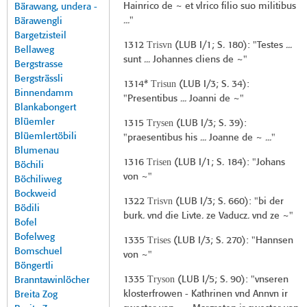
Hainrico de ~ et vlrico filio suo militibus
Bärawang, undera -
..."
Bärawengli
Bargetzisteil
Trisvn
1312
(
LUB I/1
; S. 180): "Testes ...
Bellaweg
sunt ... Johannes cliens de ~"
Bergstrasse
Bergsträssli
Trisun
1314*
(
LUB I/3
; S. 34):
Binnendamm
"Presentibus ... Joanni de ~"
Blankabongert
Blüemler
Trysen
1315
(
LUB I/3
; S. 39):
Blüemlertöbili
"praesentibus his ... Joanne de ~ ..."
Blumenau
Trisen
1316
(
LUB I/1
; S. 184): "Johans
Böchili
von ~"
Böchiliweg
Bockweid
Trisvn
1322
(
LUB I/3
; S. 660): "bi der
Bödili
burk. vnd die Livte. ze Vaducz. vnd ze ~"
Bofel
Bofelweg
Trises
1335
(
LUB I/3
; S. 270): "Hannsen
Bomschuel
von ~"
Böngertli
Tryson
1335
(
LUB I/5
; S. 90): "vnseren
Branntawinlöcher
klosterfrowen - Kathrinen vnd Annvn ir
Breita Zog