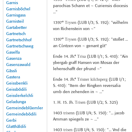
Garnis
parochias Schann et ~ Curiensis diocesis
Garnisböchel
..."
Garnisgass
Garnisteil
Trysen
1397*
(
LUB I/3
; S. 192): "wilhelm
Gartabetter
von Richenstein von ~"
Gartnetsch
Trysen
1397*
(
LUB I/3
; S. 192): "stoßet ...
Gartnetschhof
ů
ů
an C
ntzen von ~ genant g
t"
Gartnetschweg
Gaselfa
Trisa
Ende 14. Jh.*
(
LUB I/1
; S. 410): "Ain
Gasenza
ybergab graff Hansen von Mosax der
Gasenzawald
lehenschafft der pfrund ~"
Gässli
Gastera
Trisner kilchsperg
Ende 14. Jh.*
(
LUB I/1
;
Geissbenkli
S. 410): "Item der Ringken reversalia
Geissbödili
umb den zehenden in ~ ..."
Geisslerkelchli
Geladunga
Trisen
1. H. 15. Jh.
(
LUB I/2
; S. 325)
Gemeindeblüemler
trisenn
1403
(
LUB I/4
; S. 150): "... jacob
Gemeindebödili
Amman spiegels ze ~ ..."
Gerbi
Glatthäldili
trisen
1403
(
LUB I/4
; S. 150): "... Vnd die