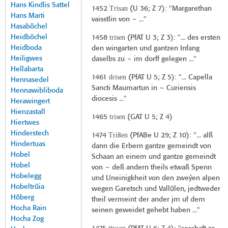
Hans Kindlis Sattel
Trisan
1452
(
U 36
; Z 7): "Margarethan
Hans Marti
vaisstlin von ~ ..."
Hasaböchel
Heidböchel
trisen
1458
(
PfAT U 3
; Z 3): "... des ersten
Heidboda
den wingarten und gantzen Infang
Heiligwes
daselbs zu ~ im dorff gelegen ..."
Hellabarta
drisen
1461
(
PfAT U 5
; Z 5): "... Capella
Hennasedel
Sancti Maumartun in ~ Curiensis
Hennawibliboda
diocesis ..."
Herawingert
Hienzastall
trisen
1465
(
GAT U 5
; Z 4)
Hiertwes
Hinderstech
Trißen
1474
(
PfABe U 29
; Z 10): "... alß
Hindertuas
dann die Erbern gantze gemeindt von
Hobel
Schaan an einem und gantze gemeindt
Hobel
von ~ deß andern theils etwaß Spenn
Hobelegg
und Uneinigkheit von den zweýen alpen
Hobeltrüia
wegen Garetsch und Vallülen, jedtweder
Höberg
theil vermeint der ander jm uf dem
Hocha Rain
seinen geweidet gehebt haben ..."
Hocha Zog