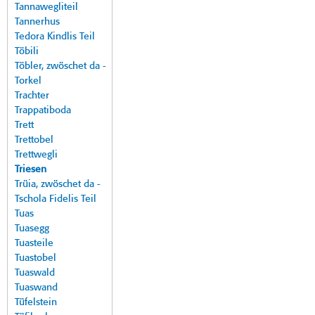
Tannawegliteil
Tannerhus
Tedora Kindlis Teil
Töbili
Töbler, zwöschet da -
Torkel
Trachter
Trappatiboda
Trett
Trettobel
Trettwegli
Triesen
Trüia, zwöschet da -
Tschola Fidelis Teil
Tuas
Tuasegg
Tuasteile
Tuastobel
Tuaswald
Tuaswand
Tüfelstein