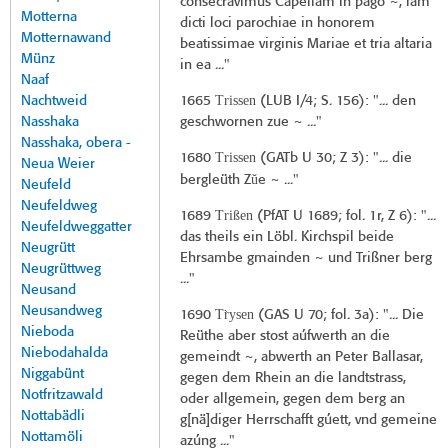
consecravimus Capellam in pago ~, iam
Motterna
dicti loci parochiae in honorem
Motternawand
beatissimae virginis Mariae et tria altaria
Münz
in ea ..."
Naaf
Trissen
Nachtweid
1665
(
LUB I/4
; S. 156): "... den
Nasshaka
geschwornen zue ~ ..."
Nasshaka, obera -
Trissen
1680
(
GATb U 30
; Z 3): "... die
Neua Weier
ŭ
bergleüth Z
e ~ ..."
Neufeld
Neufeldweg
Trißen
1689
(
PfAT U 1689
; fol. 1r, Z 6): "...
Neufeldweggatter
das theils ein Löbl. Kirchspil beide
Neugrütt
Ehrsambe gmainden ~ und Trißner berg
Neugrüttweg
..."
Neusand
Neusandweg
Tr̀ysen
1690
(
GAS U 70
; fol. 3a): "... Die
Nieboda
Reüthe aber stost aúfwerth an die
Niebodahalda
gemeindt ~, abwerth an Peter Ballasar,
Niggabünt
gegen dem Rhein an die landtstrass,
Notfritzawald
oder allgemein, gegen dem berg an
Nottabädli
g[nä]diger Herrschafft gúett, vnd gemeine
Nottamöli
azúng ..."