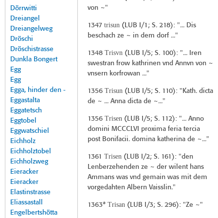
von ~"
Dörrwitti
Dreiangel
trisun
1347
(
LUB I/1
; S. 218): "... Dis
Dreiangelweg
beschach ze ~ in dem dorf ..."
Dröschi
Dröschistrasse
Trisvn
1348
(
LUB I/5
; S. 100): "... Iren
Dunkla Bongert
swestran frow kathrinen vnd Annvn von ~
Egg
vnsern korfrowan ..."
Egg
Egga, hinder den -
Trisun
1356
(
LUB I/5
; S. 110): "Kath. dicta
Eggastalta
de ~ ... Anna dicta de ~..."
Eggatetsch
Trisen
1356
(
LUB I/5
; S. 112): "... Anno
Eggtobel
domini MCCCLVI proxima feria tercia
Eggwatschiel
post Bonifacii. domina katherina de ~..."
Eichholz
Eichholztobel
Trisen
1361
(
LUB I/2
; S. 161): "den
Eichholzweg
Lenberzehenden ze ~ der wilent hans
Eieracker
Ammans was vnd gemain was mit dem
Eieracker
vorgedahten Albern Vaisslin."
Elastinstrasse
Eliassastall
Trisan
1363*
(
LUB I/3
; S. 296): "Ze ~"
Engelbertshötta