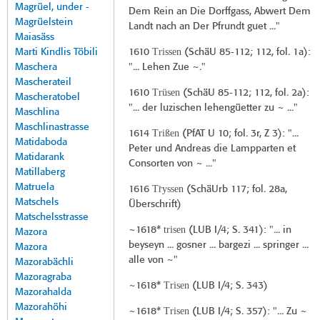
Magrüel, under -
Dem Rein an Die Dorffgass, Abwert Dem
Magrüelstein
Landt nach an Der Pfrundt guet ..."
Maiasäss
Trissen
Marti Kindlis Töbili
1610
(
SchäU 85-112
; 112, fol. 1a):
Maschera
"... Lehen Zue ~."
Mascherateil
Trüsen
1610
(
SchäU 85-112
; 112, fol. 2a):
Mascheratobel
"... der luzischen lehengüetter zu ~ ..."
Maschlina
Maschlinastrasse
Trißen
1614
(
PfAT U 10
; fol. 3r, Z 3): "...
Matidaboda
Peter und Andreas die Lampparten et
Matidarank
Consorten von ~ ..."
Matillaberg
Matruela
Tr̀yssen
1616
(
SchäUrb 117
; fol. 28a,
Matschels
Überschrift)
Matschelsstrasse
trisen
~1618*
(
LUB I/4
; S. 341): "... in
Mazora
beyseyn ... gosner ... bargezi ... springer ...
Mazora
alle von ~"
Mazorabächli
Mazoragraba
Trisen
~1618*
(
LUB I/4
; S. 343)
Mazorahalda
Mazorahöhi
Trisen
~1618*
(
LUB I/4
; S. 357): "... Zu ~