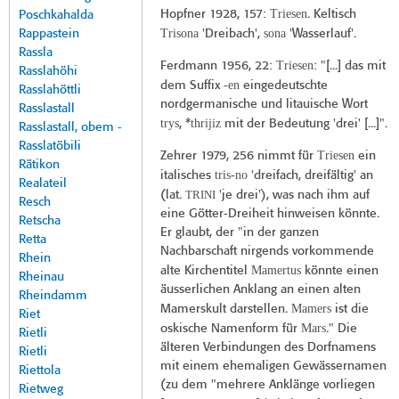
Triesen
Hopfner 1928
, 157:
. Keltisch
Poschkahalda
Trisona
sona
Rappastein
'Dreibach',
'Wasserlauf'.
Rassla
Triesen
Ferdmann 1956
, 22:
: "[...] das mit
Rasslahöhi
en
dem Suffix -
eingedeutschte
Rasslahöttli
nordgermanische und litauische Wort
Rasslastall
trys
thrijiz
, *
mit der Bedeutung 'drei' [...]".
Rasslastall, obem -
Rasslatöbili
Triesen
Zehrer 1979
, 256 nimmt für
ein
Rätikon
tris-no
italisches
'dreifach, dreifältig' an
Realateil
TRINI
(lat.
'je drei'), was nach ihm auf
Resch
eine Götter-Dreiheit hinweisen könnte.
Retscha
Er glaubt, der "in der ganzen
Retta
Nachbarschaft nirgends vorkommende
Rhein
Mamertus
alte Kirchentitel
könnte einen
Rheinau
äusserlichen Anklang an einen alten
Rheindamm
Mamers
Mamerskult darstellen.
ist die
Riet
Mars
oskische Namenform für
." Die
Rietli
älteren Verbindungen des Dorfnamens
Rietli
mit einem ehemaligen Gewässernamen
Riettola
(zu dem "mehrere Anklänge vorliegen
Rietweg