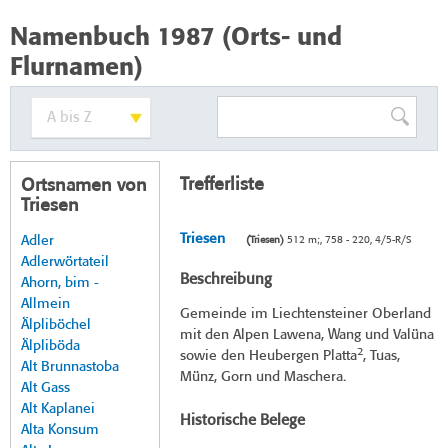
Namenbuch 1987 (Orts- und
Flurnamen)
Trefferliste
Ortsnamen von
Triesen
Triesen
Adler
(Triesen)
512 m;, 758 - 220, 4/5-R/S
Adlerwörtateil
Beschreibung
Ahorn, bim -
Allmein
Gemeinde im Liechtensteiner Oberland
Älpliböchel
mit den Alpen Lawena, Wang und Valüna
Älpliböda
2
sowie den Heubergen Platta
, Tuas,
Alt Brunnastoba
Münz, Gorn und Maschera.
Alt Gass
Alt Kaplanei
Historische Belege
Alta Konsum