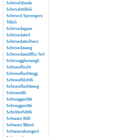
Schmalzboda
Schmalztöbili
Schmed Sprengers
Töbili
Schmedagass
Schmedateil
Schmedateilherz
Schmedaweg
Schmedawölflis Teil
Schmogglerwegli
Schneeflocht
Schneeflochtegg
Schneeflöchtli
Schneeflochtweg
Schneetäli
Schneggarütti
Schneggarütti
Schröterhöttli
Schwarz Röfi
Schwarz Wand
Schwarzabongert