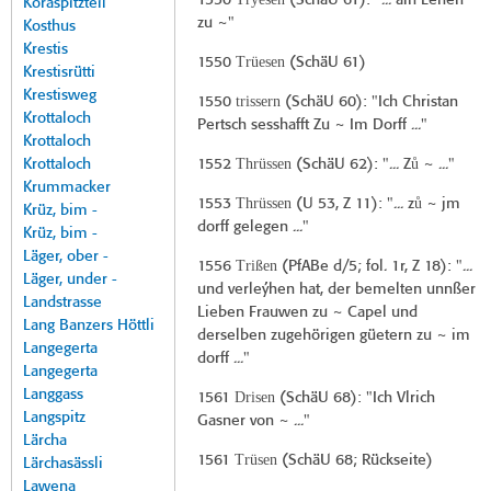
1550
(
SchäU 61
): "... ain Lehen
Koraspitzteil
zu ~"
Kosthus
Krestis
Trüesen
1550
(
SchäU 61
)
Krestisrütti
Krestisweg
trissern
1550
(
SchäU 60
): "Ich Christan
Krottaloch
Pertsch sesshafft Zu ~ Im Dorff ..."
Krottaloch
Thrüssen
ů
Krottaloch
1552
(
SchäU 62
): "... Z
~ ..."
Krummacker
Thrüssen
ů
1553
(
U 53, Z 11
): "... z
~ jm
Krüz, bim -
dorff gelegen ..."
Krüz, bim -
Läger, ober -
Trißen
1556
(
PfABe d/5
; fol. 1r, Z 18): "...
Läger, under -
und verleýhen hat, der bemelten unnßer
Landstrasse
Lieben Frauwen zu ~ Capel und
Lang Banzers Höttli
derselben zugehörigen güetern zu ~ im
Langegerta
dorff ..."
Langegerta
Langgass
Drisen
1561
(
SchäU 68
): "Ich Vlrich
Langspitz
Gasner von ~ ..."
Lärcha
Trüsen
1561
(
SchäU 68
; Rückseite)
Lärchasässli
Lawena