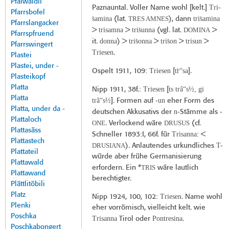
Pfalwäldli
Tri-
Paznauntal. Voller Name wohl [kelt.]
Pfarrsbofel
s̀amina
TRES AMNES
tris̀amina
(lat.
), dann
Pfarrslangacker
trisamna
tris̀unna
DOMINA
>
>
(vgl. lat.
>
Pfarrspfruend
donna
tris̀onna
tris̀on
trisun
it.
) >
>
>
>
Pfarrswingert
Triesen
.
Plastei
Plastei, under -
Triesen
tr̀“sa
Ospelt 1911
, 109:
[
].
Plasteikopf
Platta
Triesen
ts trâ“s½, gi
Nipp 1911
, 38f.:
[
Platta
trâ“s½
-un
]. Formen auf
eher Form des
Platta, under da -
n
deutschen Akkusativs der
-Stämme als -
Plattaloch
ONE
DRUSUS
. Verlockend wäre
(cf.
Plattasäss
Trisanna
Schneller 1893:I, 66f. für
: <
Plattastech
DRUSIANA
T-
). Anlautendes urkundliches
Plattateil
würde aber frühe Germanisierung
Plattawald
TRIS
erfordern. Ein *
wäre lautlich
Plattawand
berechtigter.
Plättlitöbili
Platz
Triesen
Nipp 1924
, 100, 102:
. Name wohl
Plenki
eher vorrömisch, vielleicht kelt. wie
Poschka
Trisanna
Pontresina
Tirol oder
.
Poschkabongert