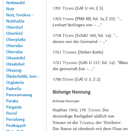
Nottawald
Tr̀ysen
1701
(
GAT U 44
; Z 3)
Notz
Notz, hindera -
Tresen
1703
(
PfAS KR
; fol. 3v, Z 25): "...
Notzhalda
Lenhart Verlingen von ~ ..."
Oberdorf
Oberfeld
Tr̀ysen
1718
(
SchäU 160
; fol. 1a): "...
Oberplatta
denen von der Gemaind ~ ..."
Obersäss
Obersäss
Trissnen
1721
(
Heber-Karte
)
Oksastofel
Tr̀yessen
1721
(
GAS U 127
; fol. 1a): "Wass
Oksatobel
die gemeindt Zue ~ ..."
Oksazog
Ökslerhöttli, bim -
Drisen
1790
(
GAT U 3
; Z 2)
Orglateile
Padrella
Bisherige Nennung
Panoramaweg
Paraka
Bisherige Deutungen
Parganta
Triesen
Hopfner 1910
, 179:
. Die
Periol
dreizinkige Bachgabel südlich von
Periolweg
Trisanna
Triesen ist die
, der 'Dreiborn'.
Pestkappili
Der Name ist identisch mit dem Fluss im