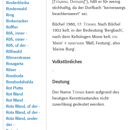
Trisanna, Dreisam
[
]"), hält er für wenig
Rinderbleika
stichhaltig, da der Dorfbach "keineswegs
Rinderwald
beachtenswert" sei.
Ring
Rinkenacker
Triesen
Büchel 1980
, 17:
. Nach Büchel
Roffler
1902 kelt. in der Bedeutung 'Bergbach',
Röfi, inner -
tric
nach dem Keltologen Mone kelt.
Röfi, osser -
sunn/sonn
'klein' +
'Wall, Festung', also
Röfi, uf der -
'kleine Burg'.
Röfiwald
Römerstrasse
Volkstümliches
Rosagarta
Röser
-
Rossboda
Deutung
Rossbodahalda
Rot Platta
Triesen
Der Name
kann aufgrund des
Rot Wand
heutigen Kenntnisstandes nicht
Rot Wand
zuverlässig gedeutet werden.
Rota Wand, uf der -
Rota Wand, uf der -
Rota Wand, under
der -