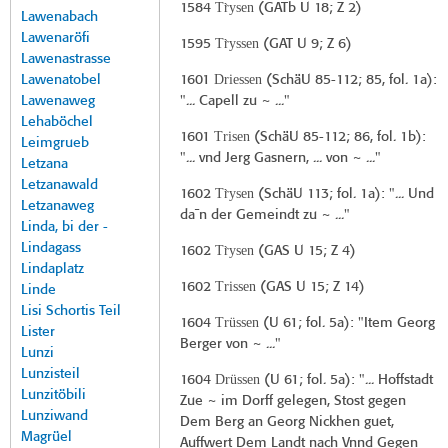
Tr̀ysen
1584
(
GATb U 18
; Z 2)
Lawenabach
Lawenaröfi
Tr̀yssen
1595
(
GAT U 9
; Z 6)
Lawenastrasse
Driessen
Lawenatobel
1601
(
SchäU 85-112
; 85, fol. 1a):
Lawenaweg
"... Capell zu ~ ..."
Lehaböchel
Trisen
1601
(
SchäU 85-112
; 86, fol. 1b):
Leimgrueb
"... vnd Jerg Gasnern, ... von ~ ..."
Letzana
Letzanawald
Tr̀ysen
1602
(
SchäU 113
; fol. 1a): "... Und
Letzanaweg
da¯n der Gemeindt zu ~ ..."
Linda, bi der -
Lindagass
Tr̀ysen
1602
(
GAS U 15
; Z 4)
Lindaplatz
Trissen
1602
(
GAS U 15
; Z 14)
Linde
Lisi Schortis Teil
Trüssen
1604
(
U 61
; fol. 5a): "Item Georg
Lister
Berger von ~ ..."
Lunzi
Lunzisteil
Drüssen
1604
(
U 61
; fol. 5a): "... Hoffstadt
Lunzitöbili
Zue ~ im Dorff gelegen, Stost gegen
Lunziwand
Dem Berg an Georg Nickhen guet,
Magrüel
Auffwert Dem Landt nach Vnnd Gegen