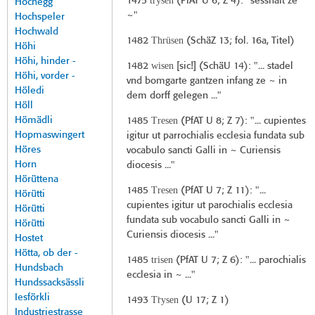
tr̀ysen
1475
(
PfAT U 6
; Z 4): "sesshaft ze
Hochegg
~"
Hochspeler
Hochwald
Thrüsen
1482
(
SchäZ 13
; fol. 16a, Titel)
Höhi
Höhi, hinder -
wisen
1482
[sic!] (
SchäU 14
): "... stadel
Höhi, vorder -
vnd bomgarte gantzen infang ze ~ in
Höledi
dem dorff gelegen ..."
Höll
Hömädli
Tresen
1485
(
PfAT U 8
; Z 7): "... cupientes
Hopmaswingert
igitur ut parrochialis ecclesia fundata sub
Höres
vocabulo sancti Galli in ~ Curiensis
Horn
diocesis ..."
Hörüttena
Tresen
1485
(
PfAT U 7
; Z 11): "...
Hörütti
cupientes igitur ut parochialis ecclesia
Hörütti
fundata sub vocabulo sancti Galli in ~
Hörütti
Curiensis diocesis ..."
Hostet
Hötta, ob der -
trisen
1485
(
PfAT U 7
; Z 6): "... parochialis
Hundsbach
ecclesia in ~ ..."
Hundssacksässli
Iesförkli
Tr̀ysen
1493
(
U 17
; Z 1)
Industriestrasse