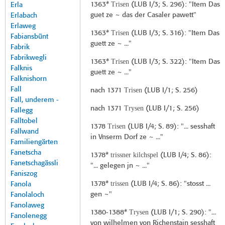
Trisen
1363*
(
LUB I/3
; S. 296): "Item Das
Erla
guet ze ~ das der Casaler pawett"
Erlabach
Erlaweg
Trisen
1363*
(
LUB I/3
; S. 316): "Item Das
Fabiansbünt
guett ze ~ ..."
Fabrik
Fabrikwegli
Trisen
1363*
(
LUB I/3
; S. 322): "Item Das
Falknis
guett ze ~ ..."
Falknishorn
Fall
Trisen
nach 1371
(
LUB I/1
; S. 256)
Fall, underem -
Trysen
nach 1371
(
LUB I/1
; S. 256)
Fallegg
Falltobel
Trisen
1378
(
LUB I/4
; S. 89): "... sesshaft
Fallwand
in Vnserm Dorf ze ~ ..."
Familiengärten
Fanetscha
trissner kilchspel
1378*
(
LUB I/4
; S. 86):
Fanetschagässli
"... gelegen jn ~ ..."
Faniszog
trissen
1378*
(
LUB I/4
; S. 86): "stosst ...
Fanola
gen ~"
Fanolaloch
Fanolaweg
Trysen
1380-1388*
(
LUB I/1
; S. 290): "...
Fanolenegg
von wilhelmen von Richenstain sesshaft