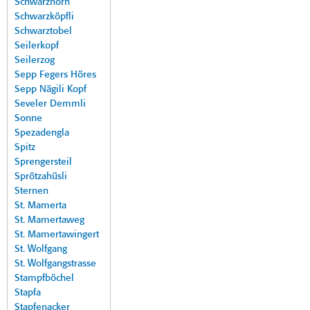
Schwarzhorn
Schwarzköpfli
Schwarztobel
Seilerkopf
Seilerzog
Sepp Fegers Höres
Sepp Nägili Kopf
Seveler Demmli
Sonne
Spezadengla
Spitz
Sprengersteil
Sprötzahüsli
Sternen
St. Mamerta
St. Mamertaweg
St. Mamertawingert
St. Wolfgang
St. Wolfgangstrasse
Stampfböchel
Stapfa
Stapfenacker