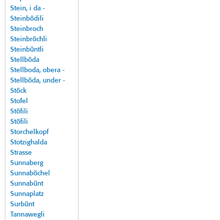
Stein, i da -
Steinbödili
Steinbroch
Steinbröchli
Steinbüntli
Stellböda
Stellboda, obera -
Stellböda, under -
Stöck
Stofel
Stöfili
Stöfili
Storchelkopf
Stotzighalda
Strasse
Sunnaberg
Sunnaböchel
Sunnabünt
Sunnaplatz
Surbünt
Tannawegli