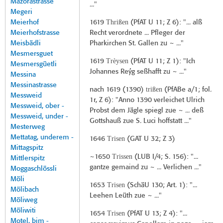
Mazorastrasse
..."
Megeri
Thrißen
Meierhof
1619
(
PfAT U 11
; Z 6): "... alß
Meierhofstrasse
Recht verordnete ... Pfleger der
Meisbädli
Pharkirchen St. Gallen zu ~ ..."
Mesmersguet
Trèysen
1619
(
PfAT U 11
; Z 1): "Ich
Mesmersgüetli
Johannes Reýg seßhafft zu ~ ..."
Messina
Messinastrasse
trißen
nach 1619 (
1390
)
(PfABe a/1; fol.
Messweid
1r, Z 6): "Anno 1390 verleichet Ulrich
Messweid, ober -
Probst dem Jägle spiegl zue ~ ... deß
Messweid, under -
Gottshauß zue S. Luci hoffstatt ..."
Mesterweg
Mettatag, underem -
Trisen
1646
(
GAT U 32
; Z 3)
Mittagspitz
Trissen
~1650
(
LUB I/4
; S. 156): "...
Mittlerspitz
gantze gemaind zu ~ ... Verlichen ..."
Moggaschlössli
Möli
Trisen
1653
(
SchäU 130
; Art. 1): "...
Mölibach
Leehen Leüth zue ~ ..."
Möliweg
Möliwiti
Trisen
1654
(
PfAT U 13
; Z 4): "...
Motel, bim -