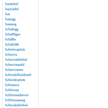
Sautobel
Sauzipfel
Sax
Saxegg
Saxweg
Schafegg
Schafläger
Schäfle
Schafrütti
Schelmaplatz
Scherris
Scherrisböchel
Scherriswald
Scherriswes
Schindelholzbach
Schinderplatz
Schissera
Schliessa
Schliessadamm
Schliessaweg
Schmalzböchel