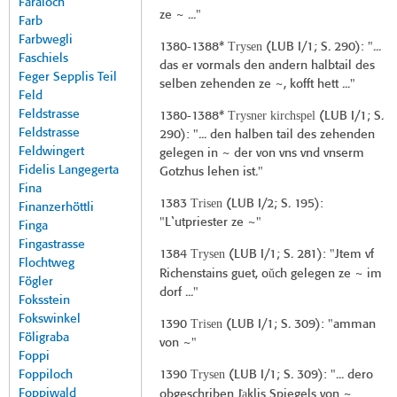
Faraloch
ze ~ ..."
Farb
Farbwegli
Trysen
1380-1388*
(
LUB I/1
; S. 290): "...
Faschiels
das er vormals den andern halbtail des
Feger Sepplis Teil
selben zehenden ze ~, kofft hett ..."
Feld
Feldstrasse
Trysner kirchspel
1380-1388*
(
LUB I/1
; S.
Feldstrasse
290): "... den halben tail des zehenden
Feldwingert
gelegen in ~ der von vns vnd vnserm
Fidelis Langegerta
Gotzhus lehen ist."
Fina
Trisen
1383
(
LUB I/2
; S. 195):
Finanzerhöttli
"L`utpriester ze ~"
Finga
Fingastrasse
Trysen
1384
(
LUB I/1
; S. 281): "Jtem vf
Flochtweg
ǔ
Richenstains guet, o
ch gelegen ze ~ im
Fögler
dorf ..."
Foksstein
Fokswinkel
Trisen
1390
(
LUB I/1
; S. 309): "amman
Föligraba
von ~"
Foppi
Trysen
Foppiloch
1390
(
LUB I/1
; S. 309): "... dero
Foppiwald
̇a
obgeschriben J
klis Spiegels von ~