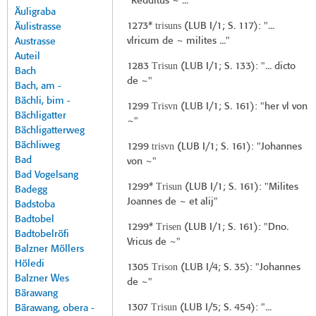
"Redditus ~ ..."
Äuligraba
trisuns
1273*
(
LUB I/1
; S. 117): "...
Äulistrasse
vlricum de ~ milites ..."
Austrasse
Auteil
Trisun
1283
(
LUB I/1
; S. 133): "... dicto
Bach
de ~"
Bach, am -
Bächli, bim -
Trisvn
1299
(
LUB I/1
; S. 161): "her vl von
Bächligatter
~"
Bächligatterweg
Bächliweg
trisvn
1299
(
LUB I/1
; S. 161): "Johannes
Bad
von ~"
Bad Vogelsang
Trisun
1299*
(
LUB I/1
; S. 161): "Milites
Badegg
Joannes de ~ et alij"
Badstoba
Badtobel
Trisen
1299*
(
LUB I/1
; S. 161): "Dno.
Badtobelröfi
Vricus de ~"
Balzner Möllers
Höledi
Trison
1305
(
LUB I/4
; S. 35): "Johannes
Balzner Wes
de ~"
Bärawang
Trisun
1307
(
LUB I/5
; S. 454): "...
Bärawang, obera -