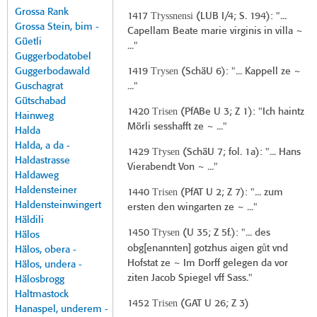
Grossa Rank
Tr̀yssnensi
1417
(
LUB I/4
; S. 194): "...
Grossa Stein, bim -
Capellam Beate marie virginis in villa ~
Güetli
..."
Guggerbodatobel
Trysen
Guggerbodawald
1419
(
SchäU 6
): "... Kappell ze ~
Guschagrat
..."
Gütschabad
Trisen
1420
(
PfABe U 3
; Z 1): "Ich haintz
Hainweg
Mörli sesshafft ze ~ ..."
Halda
Halda, a da -
Tr̀ysen
1429
(
SchäU 7
; fol. 1a): "... Hans
Haldastrasse
Vierabendt Von ~ ..."
Haldaweg
Haldensteiner
Trisen
1440
(
PfAT U 2
; Z 7): "... zum
Haldensteinwingert
ersten den wingarten ze ~ ..."
Häldili
Tr̀ysen
1450
(
U 35
; Z 5f.): "... des
Hälos
ů
obg[enannten] gotzhus aigen g
t vnd
Hälos, obera -
Hofstat ze ~ Im Dorff gelegen da vor
Hälos, undera -
ziten Jacob Spiegel vff Sass."
Hälosbrogg
Haltmastock
Trisen
1452
(
GAT U 26
; Z 3)
Hanaspel, underem -