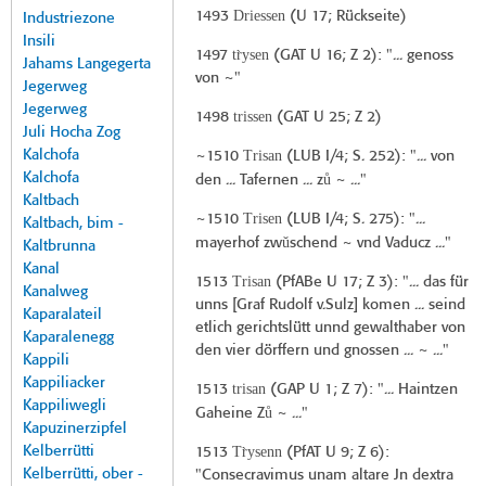
Driessen
1493
(
U 17
; Rückseite)
Industriezone
Insili
tr̀ysen
1497
(
GAT U 16
; Z 2): "... genoss
Jahams Langegerta
von ~"
Jegerweg
Jegerweg
trissen
1498
(
GAT U 25
; Z 2)
Juli Hocha Zog
Kalchofa
Trisan
~1510
(
LUB I/4
; S. 252): "... von
Kalchofa
ů
den ... Tafernen ... z
~ ..."
Kaltbach
Trisen
~1510
(
LUB I/4
; S. 275): "...
Kaltbach, bim -
ǔ
mayerhof zw
schend ~ vnd Vaducz ..."
Kaltbrunna
Kanal
Trisan
1513
(
PfABe U 17
; Z 3): "... das für
Kanalweg
unns [Graf Rudolf v.Sulz] komen ... seind
Kaparalateil
etlich gerichtslütt unnd gewalthaber von
Kaparalenegg
den vier dörffern und gnossen ... ~ ..."
Kappili
Kappiliacker
trisan
1513
(
GAP U 1
; Z 7): "... Haintzen
Kappiliwegli
ů
Gaheine Z
~ ..."
Kapuzinerzipfel
Kelberrütti
Tr̀ysenn
1513
(
PfAT U 9
; Z 6):
Kelberrütti, ober -
"Consecravimus unam altare Jn dextra