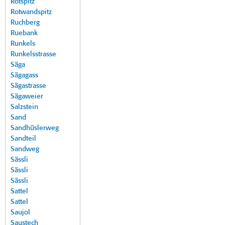
Rotspitz
Rotwandspitz
Ruchberg
Ruebank
Runkels
Runkelsstrasse
Säga
Sägagass
Sägastrasse
Sägaweier
Salzstein
Sand
Sandhüslerweg
Sandteil
Sandweg
Sässli
Sässli
Sässli
Sattel
Sattel
Saujol
Saustech