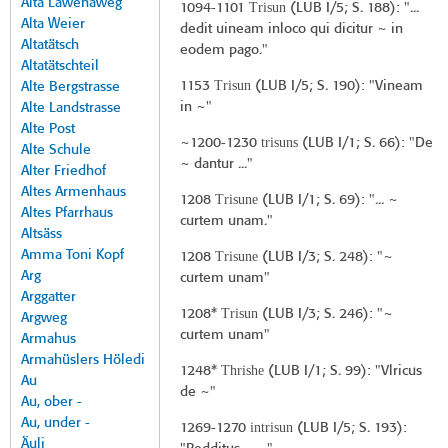
Alta Lawenaweg
Trisun
1094-1101
(
LUB I/5
; S. 188): "...
Alta Weier
dedit uineam inloco qui dicitur ~ in
Altatätsch
eodem pago."
Altatätschteil
Trisun
1153
(
LUB I/5
; S. 190): "Vineam
Alte Bergstrasse
in ~"
Alte Landstrasse
Alte Post
trisuns
~1200-1230
(
LUB I/1
; S. 66): "De
Alte Schule
~ dantur ..."
Alter Friedhof
Altes Armenhaus
Trisune
1208
(
LUB I/1
; S. 69): "... ~
Altes Pfarrhaus
curtem unam."
Altsäss
Amma Toni Kopf
Trisune
1208
(
LUB I/3
; S. 248): "~
Arg
curtem unam"
Arggatter
Trisun
1208*
(
LUB I/3
; S. 246): "~
Argweg
curtem unam"
Armahus
Armahüslers Höledi
Thrishe
1248*
(
LUB I/1
; S. 99): "Vlricus
Au
de ~"
Au, ober -
Au, under -
intrisun
1269-1270
(
LUB I/5
; S. 193):
Äuli