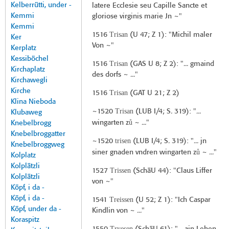
Kelberrütti, under -
latere Ecclesie seu Capille Sancte et
Kemmi
gloriose virginis marie Jn ~"
Kemmi
Trisan
1516
(
U 47
; Z 1): "Michil maler
Ker
Von ~"
Kerplatz
Kessiböchel
Trisan
1516
(
GAS U 8
; Z 2): "... gmaind
Kirchaplatz
des dorfs ~ ..."
Kirchawegli
Kirche
Trisan
1516
(
GAT U 21
; Z 2)
Klina Nieboda
Trisan
~1520
(
LUB I/4
; S. 319): "...
Klubaweg
ů
wingarten z
~ ..."
Knebelbrogg
Knebelbroggatter
trisen
~1520
(
LUB I/4
; S. 319): "... jn
Knebelbroggweg
ů
siner gnaden vndren wingarten z
~ ..."
Kolplatz
Kolplätzli
Trissen
1527
(
SchäU 44
): "Claus Liffer
Kolplätzli
von ~"
Köpf, i da -
Köpf, i da -
Treissen
1541
(
U 52
; Z 1): "Ich Caspar
Köpf, under da -
Kindlin von ~ ..."
Koraspitz
Tryesen