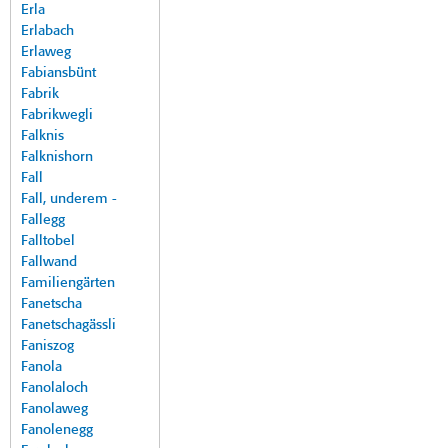
Erla
Erlabach
Erlaweg
Fabiansbünt
Fabrik
Fabrikwegli
Falknis
Falknishorn
Fall
Fall, underem -
Fallegg
Falltobel
Fallwand
Familiengärten
Fanetscha
Fanetschagässli
Faniszog
Fanola
Fanolaloch
Fanolaweg
Fanolenegg