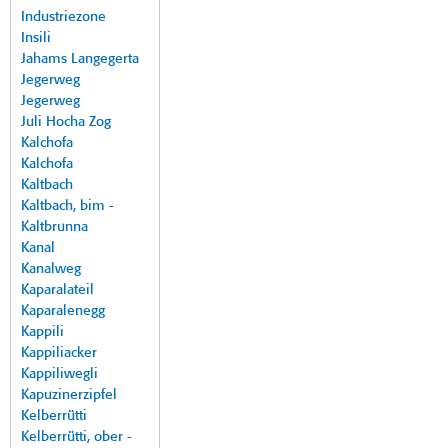
Industriezone
Insili
Jahams Langegerta
Jegerweg
Jegerweg
Juli Hocha Zog
Kalchofa
Kalchofa
Kaltbach
Kaltbach, bim -
Kaltbrunna
Kanal
Kanalweg
Kaparalateil
Kaparalenegg
Kappili
Kappiliacker
Kappiliwegli
Kapuzinerzipfel
Kelberrütti
Kelberrütti, ober -