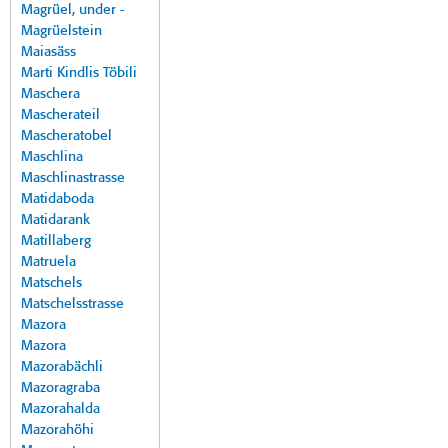
Magrüel, under -
Magrüelstein
Maiasäss
Marti Kindlis Töbili
Maschera
Mascherateil
Mascheratobel
Maschlina
Maschlinastrasse
Matidaboda
Matidarank
Matillaberg
Matruela
Matschels
Matschelsstrasse
Mazora
Mazora
Mazorabächli
Mazoragraba
Mazorahalda
Mazorahöhi