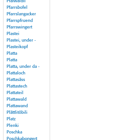
Pfalwäldli
Pfarrsbofel
Pfarrslangacker
Pfarrspfruend
Pfarrswingert
Plastei
Plastei, under -
Plasteikopf
Platta
Platta
Platta, under da -
Plattaloch
Plattasäss
Plattastech
Plattateil
Plattawald
Plattawand
Plättlitöbili
Platz
Plenki
Poschka
Poschkabongert