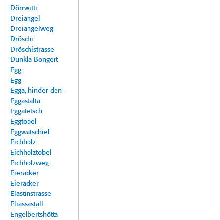
Dörrwitti
Dreiangel
Dreiangelweg
Dröschi
Dröschistrasse
Dunkla Bongert
Egg
Egg
Egga, hinder den -
Eggastalta
Eggatetsch
Eggtobel
Eggwatschiel
Eichholz
Eichholztobel
Eichholzweg
Eieracker
Eieracker
Elastinstrasse
Eliassastall
Engelbertshötta