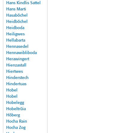
Hans Kindlis Sattel
Hans Marti
Hasaböchel
Heidböchel
Heidboda
Heiligwes
Hellabarta
Hennasedel
Hennawibliboda
Herawingert
Hienzastall
Hiertwes
Hinderstech
Hindertuas
Hobel
Hobel
Hobelegg
Hobeltrüia
Höberg
Hocha Rain
Hocha Zog