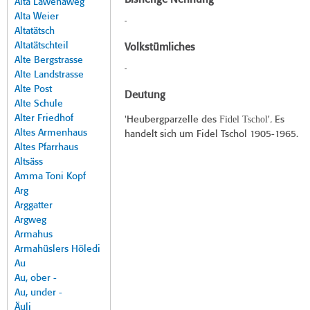
Bisherige Nennung
Alta Lawenaweg
Alta Weier
-
Altatätsch
Altatätschteil
Volkstümliches
Alte Bergstrasse
-
Alte Landstrasse
Alte Post
Deutung
Alte Schule
Alter Friedhof
Fidel Tschol
'Heubergparzelle des
'. Es
Altes Armenhaus
handelt sich um Fidel Tschol 1905-1965.
Altes Pfarrhaus
Altsäss
Amma Toni Kopf
Arg
Arggatter
Argweg
Armahus
Armahüslers Höledi
Au
Au, ober -
Au, under -
Äuli