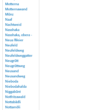
Motterna
Motternawand
Münz
Naaf
Nachtweid
Nasshaka
Nasshaka, obera -
Neua Weier
Neufeld
Neufeldweg
Neufeldweggatter
Neugrütt
Neugrüttweg
Neusand
Neusandweg
Nieboda
Niebodahalda
Niggabünt
Notfritzawald
Nottabädli
Nottamöli