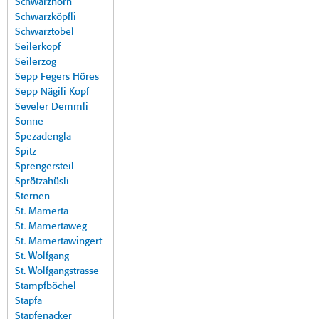
Schwarzhorn
Schwarzköpfli
Schwarztobel
Seilerkopf
Seilerzog
Sepp Fegers Höres
Sepp Nägili Kopf
Seveler Demmli
Sonne
Spezadengla
Spitz
Sprengersteil
Sprötzahüsli
Sternen
St. Mamerta
St. Mamertaweg
St. Mamertawingert
St. Wolfgang
St. Wolfgangstrasse
Stampfböchel
Stapfa
Stapfenacker