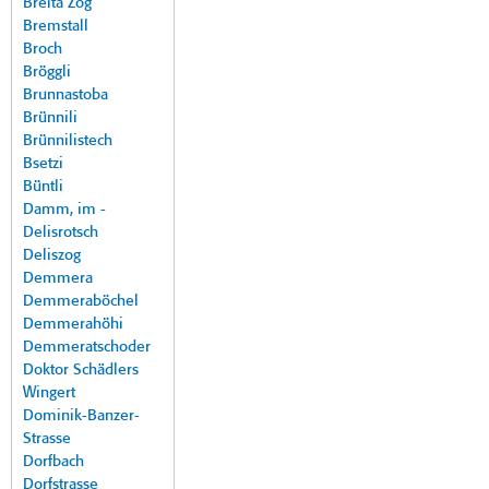
Breita Zog
Bremstall
Broch
Bröggli
Brunnastoba
Brünnili
Brünnilistech
Bsetzi
Büntli
Damm, im -
Delisrotsch
Deliszog
Demmera
Demmeraböchel
Demmerahöhi
Demmeratschoder
Doktor Schädlers
Wingert
Dominik-Banzer-
Strasse
Dorfbach
Dorfstrasse