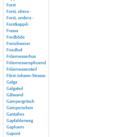
Forst
Forst, obera -
Forst, undera -
Forstkappili
Frassa
Fredböda
Frenzliweier
Friedhof
Früemesserhus
Früemesserspfruend
Früemessersteil
Fürst-Johann-Strasse
Galga
Galgateil
Gälwand
Gampergritsch
Gamperschon
Gantafies
Gapfahlerweg
Gapluem
Gapont