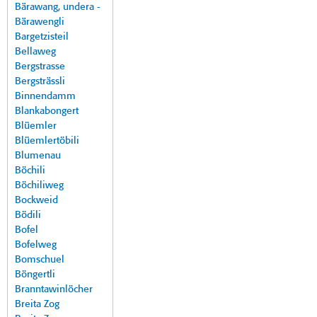
Bärawang, undera -
Bärawengli
Bargetzisteil
Bellaweg
Bergstrasse
Bergsträssli
Binnendamm
Blankabongert
Blüemler
Blüemlertöbili
Blumenau
Böchili
Böchiliweg
Bockweid
Bödili
Bofel
Bofelweg
Bomschuel
Böngertli
Branntawinlöcher
Breita Zog