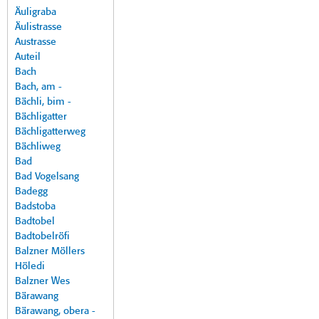
Äuligraba
Äulistrasse
Austrasse
Auteil
Bach
Bach, am -
Bächli, bim -
Bächligatter
Bächligatterweg
Bächliweg
Bad
Bad Vogelsang
Badegg
Badstoba
Badtobel
Badtobelröfi
Balzner Möllers
Höledi
Balzner Wes
Bärawang
Bärawang, obera -