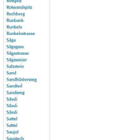
Rotspitz
Rotwandspitz
Ruchberg
Ruebank
Runkels
Runkelsstrasse
Säga
Sägagass
Sägastrasse
Sägaweier
Salzstein
Sand
Sandhüslerweg
Sandteil
Sandweg
Sässli
Sässli
Sässli
Sattel
Sattel
Saujol
Saustech