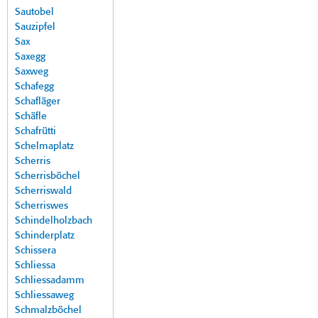
Sautobel
Sauzipfel
Sax
Saxegg
Saxweg
Schafegg
Schafläger
Schäfle
Schafrütti
Schelmaplatz
Scherris
Scherrisböchel
Scherriswald
Scherriswes
Schindelholzbach
Schinderplatz
Schissera
Schliessa
Schliessadamm
Schliessaweg
Schmalzböchel