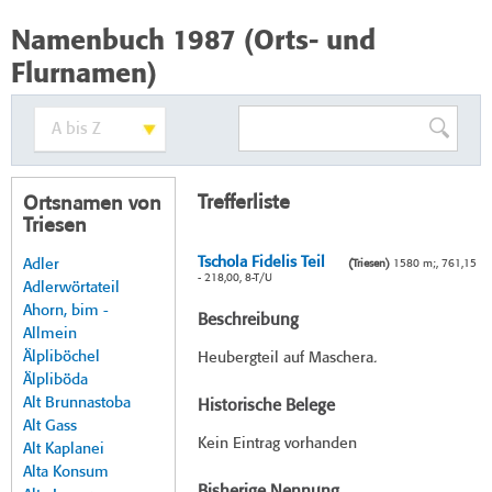
Namenbuch 1987 (Orts- und
Flurnamen)
Trefferliste
Ortsnamen von
Triesen
Tschola Fidelis Teil
Adler
(Triesen)
1580 m;, 761,15
- 218,00, 8-T/U
Adlerwörtateil
Ahorn, bim -
Beschreibung
Allmein
Älpliböchel
Heubergteil auf Maschera.
Älpliböda
Alt Brunnastoba
Historische Belege
Alt Gass
Kein Eintrag vorhanden
Alt Kaplanei
Alta Konsum