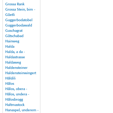
Grossa Rank
Grossa Stein, bim -
Güetli
Guggerbodatobel
Guggerbodawald
Guschagrat
Gütschabad
Hainweg
Halda
Halda, a da -
Haldastrasse
Haldaweg
Haldensteiner
Haldensteinwingert
Häldili
Hälos
Hälos, obera -
Hälos, undera -
Hälosbrogg
Haltmastock
Hanaspel, underem -