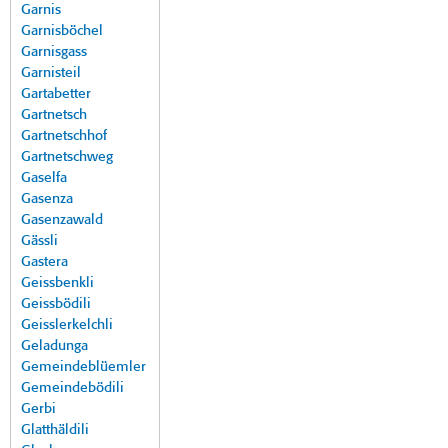
Garnis
Garnisböchel
Garnisgass
Garnisteil
Gartabetter
Gartnetsch
Gartnetschhof
Gartnetschweg
Gaselfa
Gasenza
Gasenzawald
Gässli
Gastera
Geissbenkli
Geissbödili
Geisslerkelchli
Geladunga
Gemeindeblüemler
Gemeindebödili
Gerbi
Glatthäldili