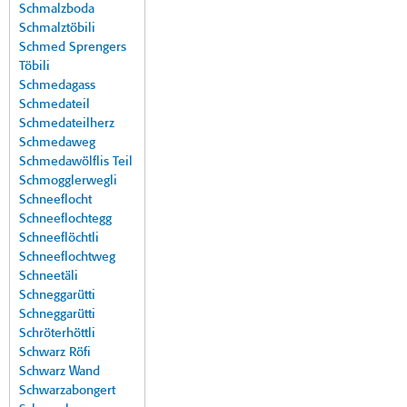
Schmalzboda
Schmalztöbili
Schmed Sprengers
Töbili
Schmedagass
Schmedateil
Schmedateilherz
Schmedaweg
Schmedawölflis Teil
Schmogglerwegli
Schneeflocht
Schneeflochtegg
Schneeflöchtli
Schneeflochtweg
Schneetäli
Schneggarütti
Schneggarütti
Schröterhöttli
Schwarz Röfi
Schwarz Wand
Schwarzabongert