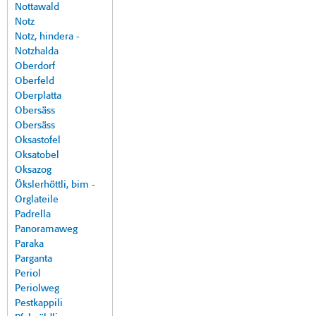
Nottawald
Notz
Notz, hindera -
Notzhalda
Oberdorf
Oberfeld
Oberplatta
Obersäss
Obersäss
Oksastofel
Oksatobel
Oksazog
Ökslerhöttli, bim -
Orglateile
Padrella
Panoramaweg
Paraka
Parganta
Periol
Periolweg
Pestkappili