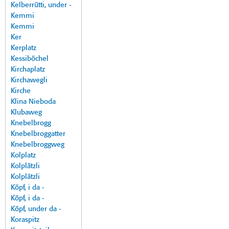
Kelberrütti, under -
Kemmi
Kemmi
Ker
Kerplatz
Kessiböchel
Kirchaplatz
Kirchawegli
Kirche
Klina Nieboda
Klubaweg
Knebelbrogg
Knebelbroggatter
Knebelbroggweg
Kolplatz
Kolplätzli
Kolplätzli
Köpf, i da -
Köpf, i da -
Köpf, under da -
Koraspitz