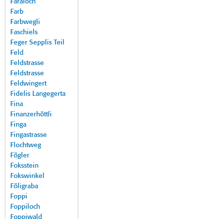
Faraloch
Farb
Farbwegli
Faschiels
Feger Sepplis Teil
Feld
Feldstrasse
Feldstrasse
Feldwingert
Fidelis Langegerta
Fina
Finanzerhöttli
Finga
Fingastrasse
Flochtweg
Fögler
Foksstein
Fokswinkel
Föligraba
Foppi
Foppiloch
Foppiwald