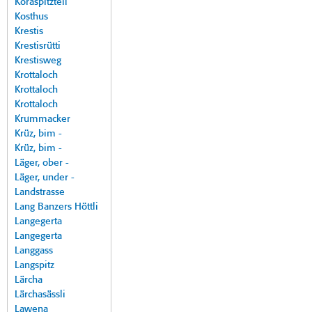
Koraspitzteil
Kosthus
Krestis
Krestisrütti
Krestisweg
Krottaloch
Krottaloch
Krottaloch
Krummacker
Krüz, bim -
Krüz, bim -
Läger, ober -
Läger, under -
Landstrasse
Lang Banzers Höttli
Langegerta
Langegerta
Langgass
Langspitz
Lärcha
Lärchasässli
Lawena