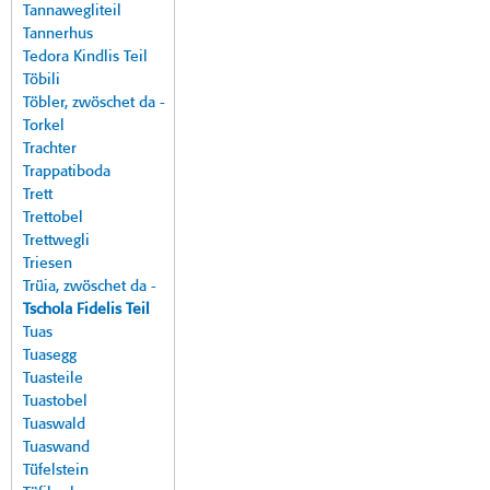
Tannawegliteil
Tannerhus
Tedora Kindlis Teil
Töbili
Töbler, zwöschet da -
Torkel
Trachter
Trappatiboda
Trett
Trettobel
Trettwegli
Triesen
Trüia, zwöschet da -
Tschola Fidelis Teil
Tuas
Tuasegg
Tuasteile
Tuastobel
Tuaswald
Tuaswand
Tüfelstein