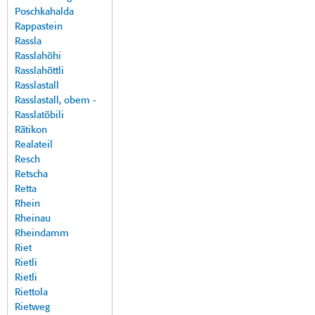
Poschkahalda
Rappastein
Rassla
Rasslahöhi
Rasslahöttli
Rasslastall
Rasslastall, obem -
Rasslatöbili
Rätikon
Realateil
Resch
Retscha
Retta
Rhein
Rheinau
Rheindamm
Riet
Rietli
Rietli
Riettola
Rietweg