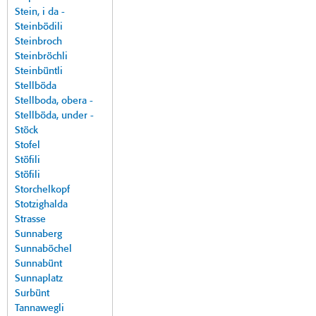
Stein, i da -
Steinbödili
Steinbroch
Steinbröchli
Steinbüntli
Stellböda
Stellboda, obera -
Stellböda, under -
Stöck
Stofel
Stöfili
Stöfili
Storchelkopf
Stotzighalda
Strasse
Sunnaberg
Sunnaböchel
Sunnabünt
Sunnaplatz
Surbünt
Tannawegli