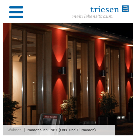
|
Wohnen
Namenbuch 1987 (Orts- und Flurnamen)