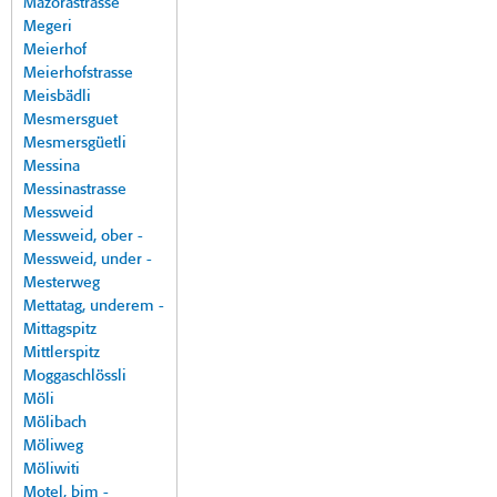
Mazorastrasse
Megeri
Meierhof
Meierhofstrasse
Meisbädli
Mesmersguet
Mesmersgüetli
Messina
Messinastrasse
Messweid
Messweid, ober -
Messweid, under -
Mesterweg
Mettatag, underem -
Mittagspitz
Mittlerspitz
Moggaschlössli
Möli
Mölibach
Möliweg
Möliwiti
Motel, bim -