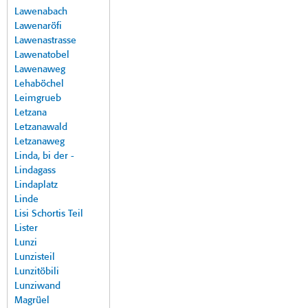
Lawenabach
Lawenaröfi
Lawenastrasse
Lawenatobel
Lawenaweg
Lehaböchel
Leimgrueb
Letzana
Letzanawald
Letzanaweg
Linda, bi der -
Lindagass
Lindaplatz
Linde
Lisi Schortis Teil
Lister
Lunzi
Lunzisteil
Lunzitöbili
Lunziwand
Magrüel