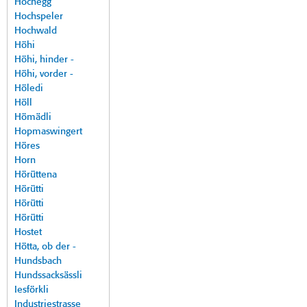
Hochegg
Hochspeler
Hochwald
Höhi
Höhi, hinder -
Höhi, vorder -
Höledi
Höll
Hömädli
Hopmaswingert
Höres
Horn
Hörüttena
Hörütti
Hörütti
Hörütti
Hostet
Hötta, ob der -
Hundsbach
Hundssacksässli
Iesförkli
Industriestrasse