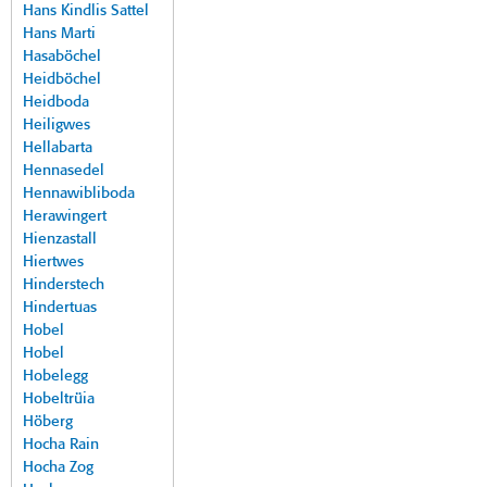
Hans Kindlis Sattel
Hans Marti
Hasaböchel
Heidböchel
Heidboda
Heiligwes
Hellabarta
Hennasedel
Hennawibliboda
Herawingert
Hienzastall
Hiertwes
Hinderstech
Hindertuas
Hobel
Hobel
Hobelegg
Hobeltrüia
Höberg
Hocha Rain
Hocha Zog