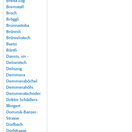
Breita Zog
Bremstall
Broch
Bröggli
Brunnastoba
Brünnili
Brünnilistech
Bsetzi
Büntli
Damm, im -
Delisrotsch
Deliszog
Demmera
Demmeraböchel
Demmerahöhi
Demmeratschoder
Doktor Schädlers
Wingert
Dominik-Banzer-
Strasse
Dorfbach
Dorfstrasse