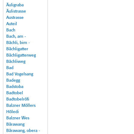
Äuligraba
Äulistrasse
Austrasse
Auteil
Bach
Bach, am -
Bächli, bim -
Bächligatter
Bächligatterweg
Bächliweg
Bad
Bad Vogelsang
Badegg
Badstoba
Badtobel
Badtobelröfi
Balzner Möllers
Höledi
Balzner Wes
Bärawang
Bärawang, obera -