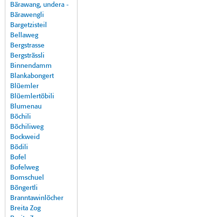
Bärawang, undera -
Bärawengli
Bargetzisteil
Bellaweg
Bergstrasse
Bergsträssli
Binnendamm
Blankabongert
Blüemler
Blüemlertöbili
Blumenau
Böchili
Böchiliweg
Bockweid
Bödili
Bofel
Bofelweg
Bomschuel
Böngertli
Branntawinlöcher
Breita Zog