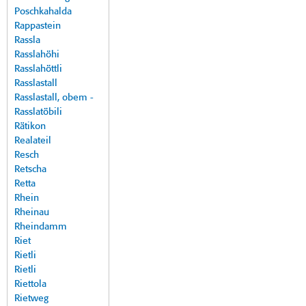
Poschkahalda
Rappastein
Rassla
Rasslahöhi
Rasslahöttli
Rasslastall
Rasslastall, obem -
Rasslatöbili
Rätikon
Realateil
Resch
Retscha
Retta
Rhein
Rheinau
Rheindamm
Riet
Rietli
Rietli
Riettola
Rietweg