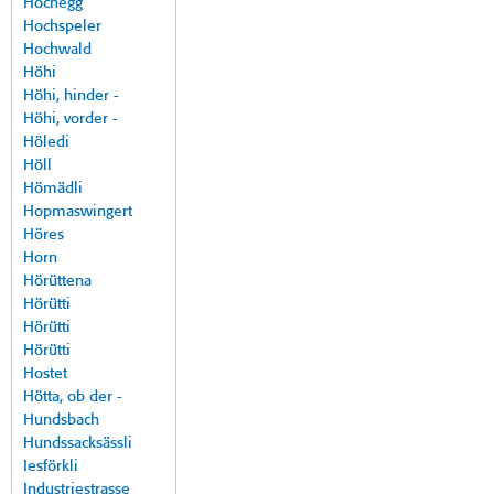
Hochegg
Hochspeler
Hochwald
Höhi
Höhi, hinder -
Höhi, vorder -
Höledi
Höll
Hömädli
Hopmaswingert
Höres
Horn
Hörüttena
Hörütti
Hörütti
Hörütti
Hostet
Hötta, ob der -
Hundsbach
Hundssacksässli
Iesförkli
Industriestrasse