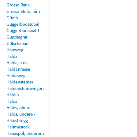
Grossa Rank
Grossa Stein, bim -
Güetli
Guggerbodatobel
Guggerbodawald
Guschagrat
Gütschabad
Hainweg
Halda
Halda, a da -
Haldastrasse
Haldaweg
Haldensteiner
Haldensteinwingert
Häldili
Hälos
Hälos, obera -
Hälos, undera -
Hälosbrogg
Haltmastock
Hanaspel, underem -