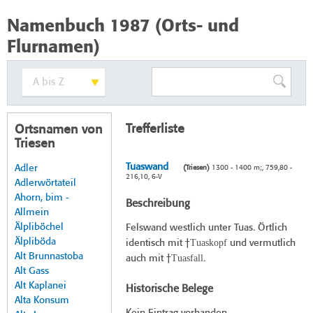
Namenbuch 1987 (Orts- und
Flurnamen)
Trefferliste
Ortsnamen von
Triesen
Tuaswand
Adler
(Triesen)
1300 - 1400 m;, 759,80 -
216,10, 6-V
Adlerwörtateil
Ahorn, bim -
Beschreibung
Allmein
Älpliböchel
Felswand westlich unter Tuas. Örtlich
Älpliböda
Tuaskopf
identisch mit †
und vermutlich
Alt Brunnastoba
Tuasfall
auch mit †
.
Alt Gass
Alt Kaplanei
Historische Belege
Alta Konsum