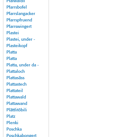
Pfalwäldli
Pfarrsbofel
Pfarrslangacker
Pfarrspfruend
Pfarrswingert
Plastei
Plastei, under -
Plasteikopf
Platta
Platta
Platta, under da -
Plattaloch
Plattasäss
Plattastech
Plattateil
Plattawald
Plattawand
Plättlitöbili
Platz
Plenki
Poschka
Poschkabongert