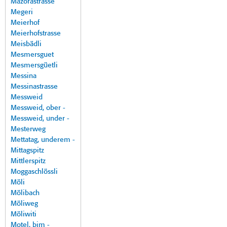
Mazorastrasse
Megeri
Meierhof
Meierhofstrasse
Meisbädli
Mesmersguet
Mesmersgüetli
Messina
Messinastrasse
Messweid
Messweid, ober -
Messweid, under -
Mesterweg
Mettatag, underem -
Mittagspitz
Mittlerspitz
Moggaschlössli
Möli
Mölibach
Möliweg
Möliwiti
Motel, bim -