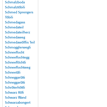
Schmalzboda
Schmalztöbili
Schmed Sprengers
Töbili
Schmedagass
Schmedateil
Schmedateilherz
Schmedaweg
Schmedawölflis Teil
Schmogglerwegli
Schneeflocht
Schneeflochtegg
Schneeflöchtli
Schneeflochtweg
Schneetäli
Schneggarütti
Schneggarütti
Schröterhöttli
Schwarz Röfi
Schwarz Wand
Schwarzabongert