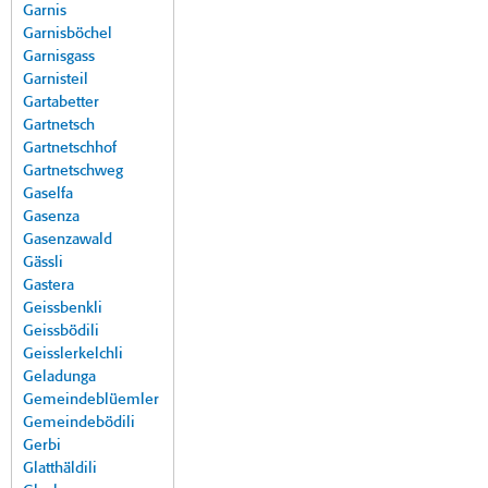
Garnis
Garnisböchel
Garnisgass
Garnisteil
Gartabetter
Gartnetsch
Gartnetschhof
Gartnetschweg
Gaselfa
Gasenza
Gasenzawald
Gässli
Gastera
Geissbenkli
Geissbödili
Geisslerkelchli
Geladunga
Gemeindeblüemler
Gemeindebödili
Gerbi
Glatthäldili