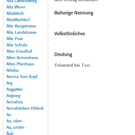
Kein Eintrag vorhanden
Alta Lawenaweg
Alta Weier
Bisherige Nennung
Altatätsch
Altatätschteil
-
Alte Bergstrasse
Alte Landstrasse
Volkstümliches
Alte Post
-
Alte Schule
Alter Friedhof
Deutung
Altes Armenhaus
Altes Pfarrhaus
Tuas
'Felswand bei
'.
Altsäss
Amma Toni Kopf
Arg
Arggatter
Argweg
Armahus
Armahüslers Höledi
Au
Au, ober -
Au, under -
Äuli