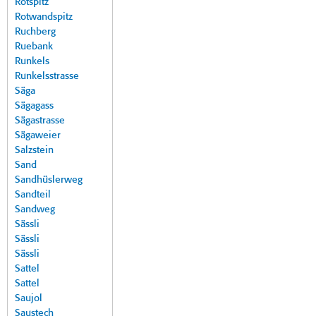
Rotspitz
Rotwandspitz
Ruchberg
Ruebank
Runkels
Runkelsstrasse
Säga
Sägagass
Sägastrasse
Sägaweier
Salzstein
Sand
Sandhüslerweg
Sandteil
Sandweg
Sässli
Sässli
Sässli
Sattel
Sattel
Saujol
Saustech