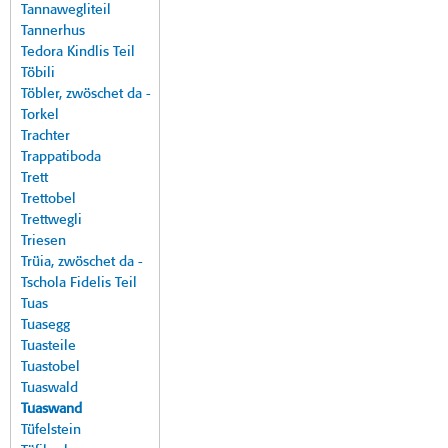
Tannawegliteil
Tannerhus
Tedora Kindlis Teil
Töbili
Töbler, zwöschet da -
Torkel
Trachter
Trappatiboda
Trett
Trettobel
Trettwegli
Triesen
Trüia, zwöschet da -
Tschola Fidelis Teil
Tuas
Tuasegg
Tuasteile
Tuastobel
Tuaswald
Tuaswand
Tüfelstein