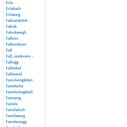
Erla
Erlabach
Erlaweg
Fabiansbünt
Fabrik
Fabrikwegli
Falknis
Falknishorn
Fall
Fall, underem -
Fallegg
Falltobel
Fallwand
Familiengärten
Fanetscha
Fanetschagässli
Faniszog
Fanola
Fanolaloch
Fanolaweg
Fanolenegg