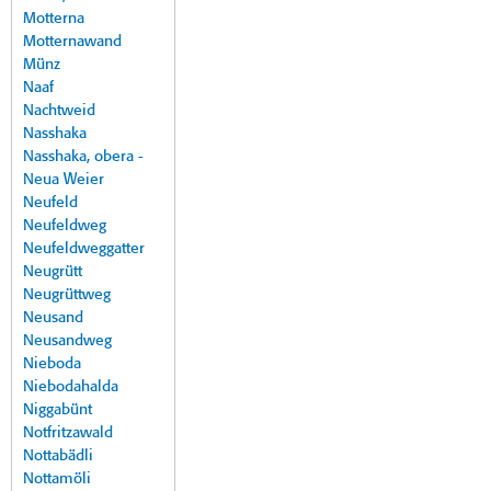
Motterna
Motternawand
Münz
Naaf
Nachtweid
Nasshaka
Nasshaka, obera -
Neua Weier
Neufeld
Neufeldweg
Neufeldweggatter
Neugrütt
Neugrüttweg
Neusand
Neusandweg
Nieboda
Niebodahalda
Niggabünt
Notfritzawald
Nottabädli
Nottamöli