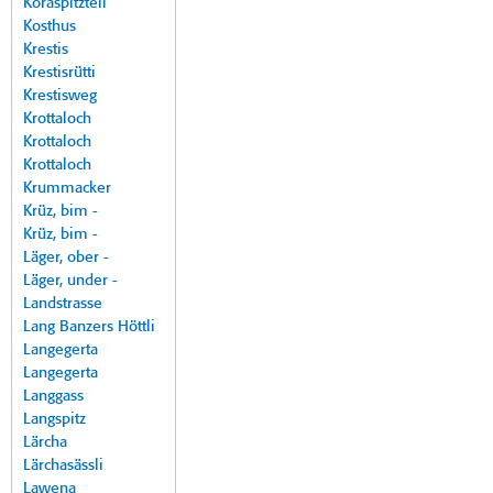
Koraspitzteil
Kosthus
Krestis
Krestisrütti
Krestisweg
Krottaloch
Krottaloch
Krottaloch
Krummacker
Krüz, bim -
Krüz, bim -
Läger, ober -
Läger, under -
Landstrasse
Lang Banzers Höttli
Langegerta
Langegerta
Langgass
Langspitz
Lärcha
Lärchasässli
Lawena