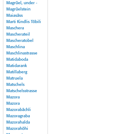
Magrüel, under -
Magrüelstein
Maiasäss
Marti Kindlis Töbili
Maschera
Mascherateil
Mascheratobel
Maschlina
Maschlinastrasse
Matidaboda
Matidarank
Matillaberg
Matruela
Matschels
Matschelsstrasse
Mazora
Mazora
Mazorabächli
Mazoragraba
Mazorahalda
Mazorahöhi