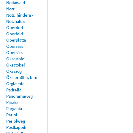
Nottawald
Notz
Notz, hindera -
Notzhalda
Oberdorf
Oberfeld
Oberplatta
Obersäss
Obersäss
Oksastofel
Oksatobel
Oksazog
Ökslerhöttli, bim -
Orglateile
Padrella
Panoramaweg
Paraka
Parganta
Periol
Periolweg
Pestkappili