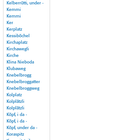
Kelberrütti, under -
Kemmi
Kemmi
Ker
Kerplatz
Kessiböchel
Kirchaplatz
Kirchawegli
Kirche
Klina Nieboda
Klubaweg
Knebelbrogg
Knebelbroggatter
Knebelbroggweg
Kolplatz
Kolplätzli
Kolplätzli
Köpf, i da -
Köpf, i da -
Köpf, under da -
Koraspitz