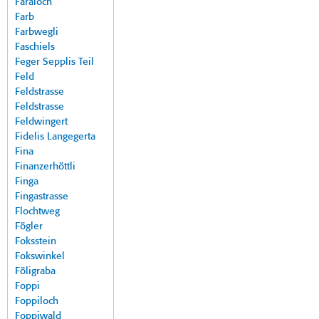
Faraloch
Farb
Farbwegli
Faschiels
Feger Sepplis Teil
Feld
Feldstrasse
Feldstrasse
Feldwingert
Fidelis Langegerta
Fina
Finanzerhöttli
Finga
Fingastrasse
Flochtweg
Fögler
Foksstein
Fokswinkel
Föligraba
Foppi
Foppiloch
Foppiwald