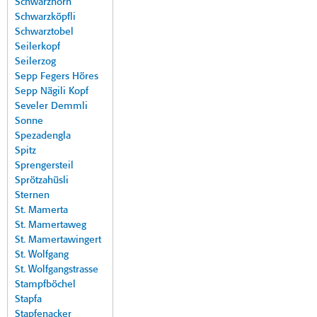
Schwarzhorn
Schwarzköpfli
Schwarztobel
Seilerkopf
Seilerzog
Sepp Fegers Höres
Sepp Nägili Kopf
Seveler Demmli
Sonne
Spezadengla
Spitz
Sprengersteil
Sprötzahüsli
Sternen
St. Mamerta
St. Mamertaweg
St. Mamertawingert
St. Wolfgang
St. Wolfgangstrasse
Stampfböchel
Stapfa
Stapfenacker