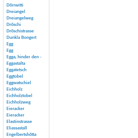
Dörrwitti
Dreiangel
Dreiangelweg
Dröschi
Dröschistrasse
Dunkla Bongert
Egg
Egg
Egga, hinder den -
Eggastalta
Eggatetsch
Eggtobel
Eggwatschiel
Eichholz
Eichholztobel
Eichholzweg
Eieracker
Eieracker
Elastinstrasse
Eliassastall
Engelbertshötta