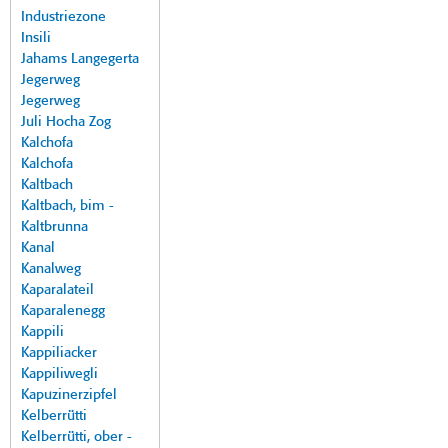
Industriezone
Insili
Jahams Langegerta
Jegerweg
Jegerweg
Juli Hocha Zog
Kalchofa
Kalchofa
Kaltbach
Kaltbach, bim -
Kaltbrunna
Kanal
Kanalweg
Kaparalateil
Kaparalenegg
Kappili
Kappiliacker
Kappiliwegli
Kapuzinerzipfel
Kelberrütti
Kelberrütti, ober -