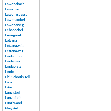
Lawenabach
Lawenaröfi
Lawenastrasse
Lawenatobel
Lawenaweg
Lehaböchel
Leimgrueb
Letzana
Letzanawald
Letzanaweg
Linda, bi der -
Lindagass
Lindaplatz
Linde
Lisi Schortis Teil
Lister
Lunzi
Lunzisteil
Lunzitöbili
Lunziwand
Magrüel