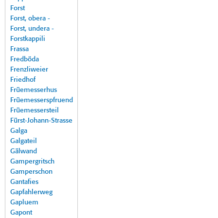
Forst
Forst, obera -
Forst, undera -
Forstkappili
Frassa
Fredböda
Frenzliweier
Friedhof
Früemesserhus
Früemesserspfruend
Früemessersteil
Fürst-Johann-Strasse
Galga
Galgateil
Gälwand
Gampergritsch
Gamperschon
Gantafies
Gapfahlerweg
Gapluem
Gapont