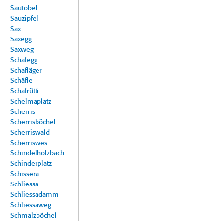
Sautobel
Sauzipfel
Sax
Saxegg
Saxweg
Schafegg
Schafläger
Schäfle
Schafrütti
Schelmaplatz
Scherris
Scherrisböchel
Scherriswald
Scherriswes
Schindelholzbach
Schinderplatz
Schissera
Schliessa
Schliessadamm
Schliessaweg
Schmalzböchel