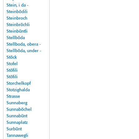
Stein, i da -
Steinbödili
Steinbroch
Steinbröchli
Steinbüntli
Stellböda
Stellboda, obera -
Stellböda, under -
Stöck
Stofel
Stöfili
Stöfili
Storchelkopf
Stotzighalda
Strasse
Sunnaberg
Sunnaböchel
Sunnabünt
Sunnaplatz
Surbünt
Tannawegli