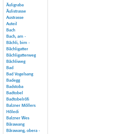
Äuligraba
Äulistrasse
Austrasse
Auteil
Bach
Bach, am -
Bächli, bim -
Bächligatter
Bächligatterweg
Bächliweg
Bad
Bad Vogelsang
Badegg
Badstoba
Badtobel
Badtobelröfi
Balzner Möllers
Höledi
Balzner Wes
Bärawang
Bärawang, obera -