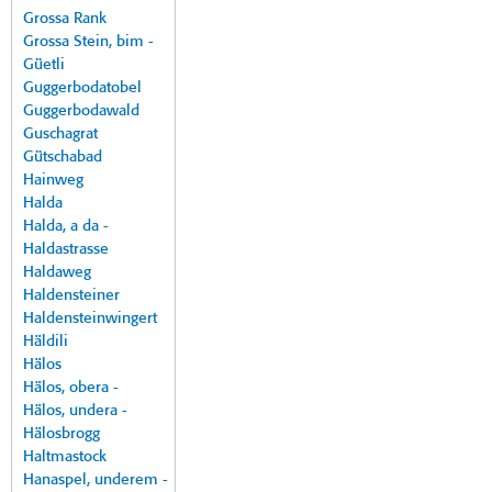
Grossa Rank
Grossa Stein, bim -
Güetli
Guggerbodatobel
Guggerbodawald
Guschagrat
Gütschabad
Hainweg
Halda
Halda, a da -
Haldastrasse
Haldaweg
Haldensteiner
Haldensteinwingert
Häldili
Hälos
Hälos, obera -
Hälos, undera -
Hälosbrogg
Haltmastock
Hanaspel, underem -