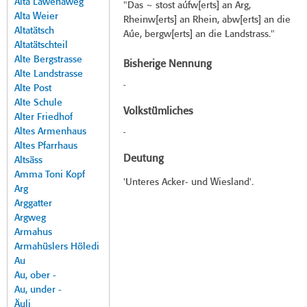
Alta Lawenaweg
"Das ~ stost aúfw[erts] an Arg,
Alta Weier
Rheinw[erts] an Rhein, abw[erts] an die
Altatätsch
Aúe, bergw[erts] an die Landstrass."
Altatätschteil
Alte Bergstrasse
Bisherige Nennung
Alte Landstrasse
-
Alte Post
Alte Schule
Volkstümliches
Alter Friedhof
Altes Armenhaus
-
Altes Pfarrhaus
Deutung
Altsäss
Amma Toni Kopf
'Unteres Acker- und Wiesland'.
Arg
Arggatter
Argweg
Armahus
Armahüslers Höledi
Au
Au, ober -
Au, under -
Äuli