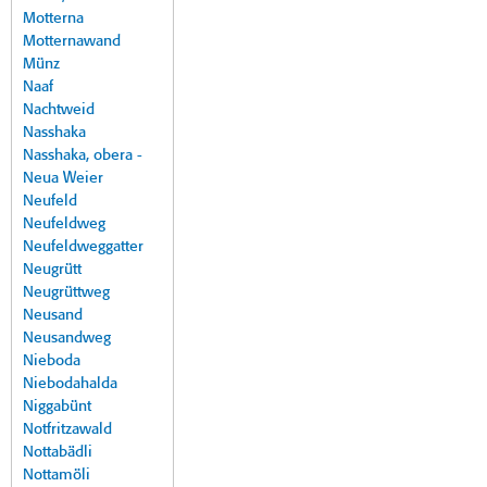
Motterna
Motternawand
Münz
Naaf
Nachtweid
Nasshaka
Nasshaka, obera -
Neua Weier
Neufeld
Neufeldweg
Neufeldweggatter
Neugrütt
Neugrüttweg
Neusand
Neusandweg
Nieboda
Niebodahalda
Niggabünt
Notfritzawald
Nottabädli
Nottamöli