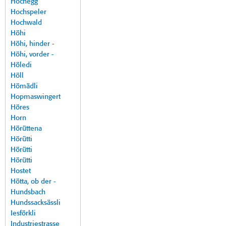
Hochegg
Hochspeler
Hochwald
Höhi
Höhi, hinder -
Höhi, vorder -
Höledi
Höll
Hömädli
Hopmaswingert
Höres
Horn
Hörüttena
Hörütti
Hörütti
Hörütti
Hostet
Hötta, ob der -
Hundsbach
Hundssacksässli
Iesförkli
Industriestrasse