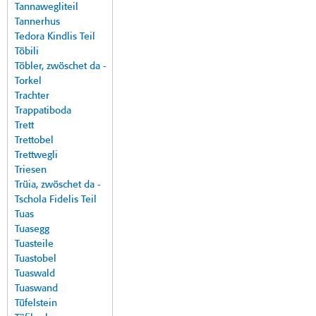
Tannawegliteil
Tannerhus
Tedora Kindlis Teil
Töbili
Töbler, zwöschet da -
Torkel
Trachter
Trappatiboda
Trett
Trettobel
Trettwegli
Triesen
Trüia, zwöschet da -
Tschola Fidelis Teil
Tuas
Tuasegg
Tuasteile
Tuastobel
Tuaswald
Tuaswand
Tüfelstein