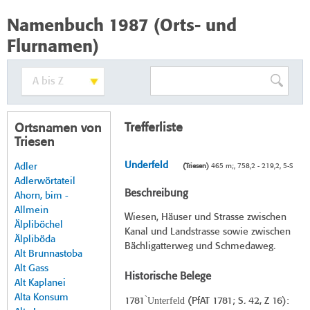
Namenbuch 1987 (Orts- und
Flurnamen)
Trefferliste
Ortsnamen von
Triesen
Underfeld
Adler
(Triesen)
465 m;, 758,2 - 219,2, 5-S
Adlerwörtateil
Beschreibung
Ahorn, bim -
Allmein
Wiesen, Häuser und Strasse zwischen
Älpliböchel
Kanal und Landstrasse sowie zwischen
Älpliböda
Bächligatterweg und Schmedaweg.
Alt Brunnastoba
Alt Gass
Historische Belege
Alt Kaplanei
Alta Konsum
̀Unterfeld
1781
(
PfAT 1781
; S. 42, Z 16):