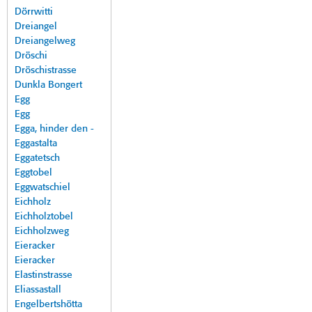
Dörrwitti
Dreiangel
Dreiangelweg
Dröschi
Dröschistrasse
Dunkla Bongert
Egg
Egg
Egga, hinder den -
Eggastalta
Eggatetsch
Eggtobel
Eggwatschiel
Eichholz
Eichholztobel
Eichholzweg
Eieracker
Eieracker
Elastinstrasse
Eliassastall
Engelbertshötta