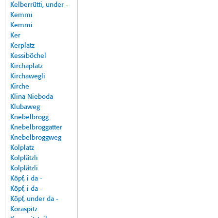
Kelberrütti, under -
Kemmi
Kemmi
Ker
Kerplatz
Kessiböchel
Kirchaplatz
Kirchawegli
Kirche
Klina Nieboda
Klubaweg
Knebelbrogg
Knebelbroggatter
Knebelbroggweg
Kolplatz
Kolplätzli
Kolplätzli
Köpf, i da -
Köpf, i da -
Köpf, under da -
Koraspitz