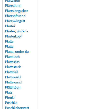
Pfalwäldli
Pfarrsbofel
Pfarrslangacker
Pfarrspfruend
Pfarrswingert
Plastei
Plastei, under -
Plasteikopf
Platta
Platta
Platta, under da -
Plattaloch
Plattasäss
Plattastech
Plattateil
Plattawald
Plattawand
Plättlitöbili
Platz
Plenki
Poschka
Poschkabongert