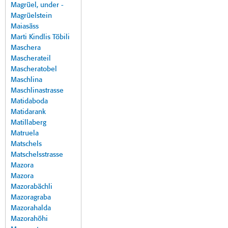
Magrüel, under -
Magrüelstein
Maiasäss
Marti Kindlis Töbili
Maschera
Mascherateil
Mascheratobel
Maschlina
Maschlinastrasse
Matidaboda
Matidarank
Matillaberg
Matruela
Matschels
Matschelsstrasse
Mazora
Mazora
Mazorabächli
Mazoragraba
Mazorahalda
Mazorahöhi