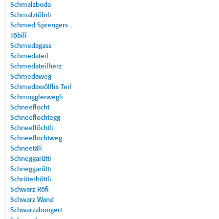
Schmalzboda
Schmalztöbili
Schmed Sprengers
Töbili
Schmedagass
Schmedateil
Schmedateilherz
Schmedaweg
Schmedawölflis Teil
Schmogglerwegli
Schneeflocht
Schneeflochtegg
Schneeflöchtli
Schneeflochtweg
Schneetäli
Schneggarütti
Schneggarütti
Schröterhöttli
Schwarz Röfi
Schwarz Wand
Schwarzabongert