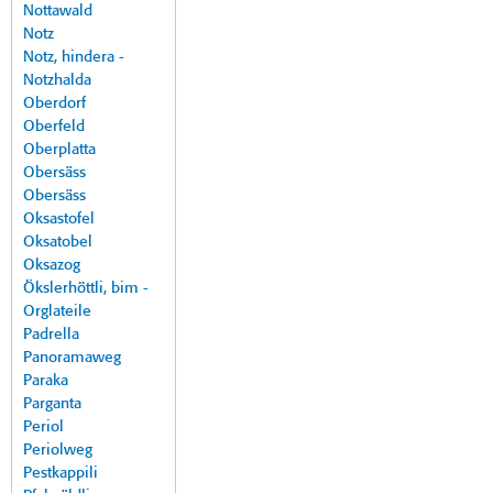
Nottawald
Notz
Notz, hindera -
Notzhalda
Oberdorf
Oberfeld
Oberplatta
Obersäss
Obersäss
Oksastofel
Oksatobel
Oksazog
Ökslerhöttli, bim -
Orglateile
Padrella
Panoramaweg
Paraka
Parganta
Periol
Periolweg
Pestkappili