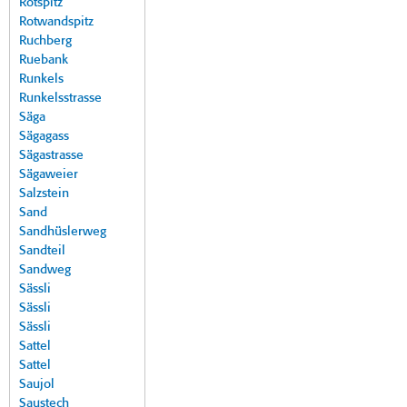
Rotspitz
Rotwandspitz
Ruchberg
Ruebank
Runkels
Runkelsstrasse
Säga
Sägagass
Sägastrasse
Sägaweier
Salzstein
Sand
Sandhüslerweg
Sandteil
Sandweg
Sässli
Sässli
Sässli
Sattel
Sattel
Saujol
Saustech