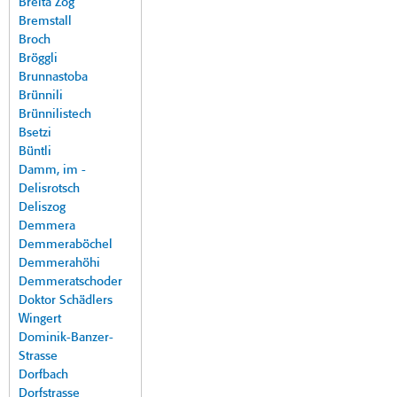
Breita Zog
Bremstall
Broch
Bröggli
Brunnastoba
Brünnili
Brünnilistech
Bsetzi
Büntli
Damm, im -
Delisrotsch
Deliszog
Demmera
Demmeraböchel
Demmerahöhi
Demmeratschoder
Doktor Schädlers
Wingert
Dominik-Banzer-
Strasse
Dorfbach
Dorfstrasse