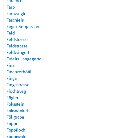
Faraloch
Farb
Farbwegli
Faschiels
Feger Sepplis Teil
Feld
Feldstrasse
Feldstrasse
Feldwingert
Fidelis Langegerta
Fina
Finanzerhöttli
Finga
Fingastrasse
Flochtweg
Fögler
Foksstein
Fokswinkel
Föligraba
Foppi
Foppiloch
Foppiwald