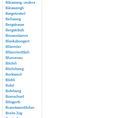
Bärawang, undera -
Bärawengli
Bargetzisteil
Bellaweg
Bergstrasse
Bergsträssli
Binnendamm
Blankabongert
Blüemler
Blüemlertöbili
Blumenau
Böchili
Böchiliweg
Bockweid
Bödili
Bofel
Bofelweg
Bomschuel
Böngertli
Branntawinlöcher
Breita Zog