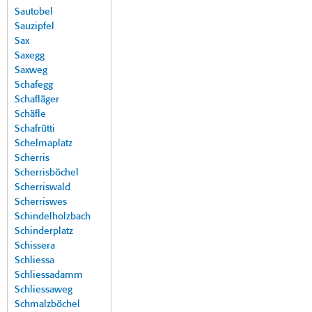
Sautobel
Sauzipfel
Sax
Saxegg
Saxweg
Schafegg
Schafläger
Schäfle
Schafrütti
Schelmaplatz
Scherris
Scherrisböchel
Scherriswald
Scherriswes
Schindelholzbach
Schinderplatz
Schissera
Schliessa
Schliessadamm
Schliessaweg
Schmalzböchel