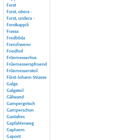
Forst
Forst, obera -
Forst, undera -
Forstkappili
Frassa
Fredböda
Frenzliweier
Friedhof
Früemesserhus
Früemesserspfruend
Früemessersteil
Fürst-Johann-Strasse
Galga
Galgateil
Gälwand
Gampergritsch
Gamperschon
Gantafies
Gapfahlerweg
Gapluem
Gapont