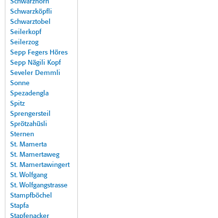
Schwarzhorn
Schwarzköpfli
Schwarztobel
Seilerkopf
Seilerzog
Sepp Fegers Höres
Sepp Nägili Kopf
Seveler Demmli
Sonne
Spezadengla
Spitz
Sprengersteil
Sprötzahüsli
Sternen
St. Mamerta
St. Mamertaweg
St. Mamertawingert
St. Wolfgang
St. Wolfgangstrasse
Stampfböchel
Stapfa
Stapfenacker