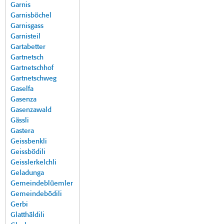
Garnis
Garnisböchel
Garnisgass
Garnisteil
Gartabetter
Gartnetsch
Gartnetschhof
Gartnetschweg
Gaselfa
Gasenza
Gasenzawald
Gässli
Gastera
Geissbenkli
Geissbödili
Geisslerkelchli
Geladunga
Gemeindeblüemler
Gemeindebödili
Gerbi
Glatthäldili