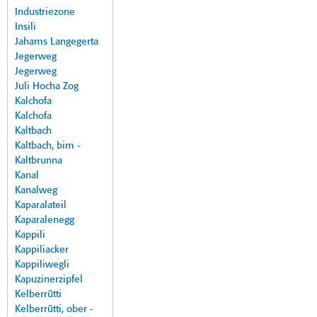
Industriezone
Insili
Jahams Langegerta
Jegerweg
Jegerweg
Juli Hocha Zog
Kalchofa
Kalchofa
Kaltbach
Kaltbach, bim -
Kaltbrunna
Kanal
Kanalweg
Kaparalateil
Kaparalenegg
Kappili
Kappiliacker
Kappiliwegli
Kapuzinerzipfel
Kelberrütti
Kelberrütti, ober -