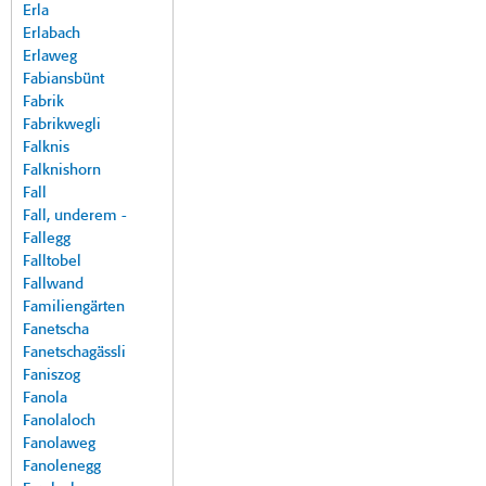
Erla
Erlabach
Erlaweg
Fabiansbünt
Fabrik
Fabrikwegli
Falknis
Falknishorn
Fall
Fall, underem -
Fallegg
Falltobel
Fallwand
Familiengärten
Fanetscha
Fanetschagässli
Faniszog
Fanola
Fanolaloch
Fanolaweg
Fanolenegg