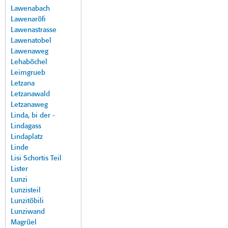
Lawenabach
Lawenaröfi
Lawenastrasse
Lawenatobel
Lawenaweg
Lehaböchel
Leimgrueb
Letzana
Letzanawald
Letzanaweg
Linda, bi der -
Lindagass
Lindaplatz
Linde
Lisi Schortis Teil
Lister
Lunzi
Lunzisteil
Lunzitöbili
Lunziwand
Magrüel