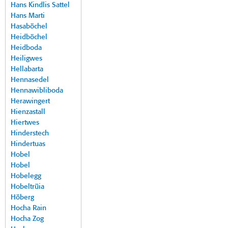
Hans Kindlis Sattel
Hans Marti
Hasaböchel
Heidböchel
Heidboda
Heiligwes
Hellabarta
Hennasedel
Hennawibliboda
Herawingert
Hienzastall
Hiertwes
Hinderstech
Hindertuas
Hobel
Hobel
Hobelegg
Hobeltrüia
Höberg
Hocha Rain
Hocha Zog