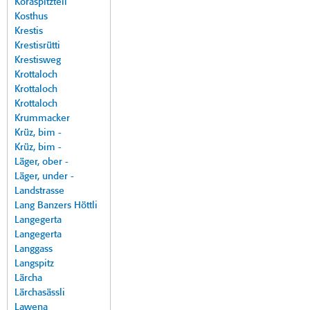
Koraspitzteil
Kosthus
Krestis
Krestisrütti
Krestisweg
Krottaloch
Krottaloch
Krottaloch
Krummacker
Krüz, bim -
Krüz, bim -
Läger, ober -
Läger, under -
Landstrasse
Lang Banzers Höttli
Langegerta
Langegerta
Langgass
Langspitz
Lärcha
Lärchasässli
Lawena