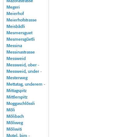
Mazorastrasse
Megeri
Meierhof
Meierhofstrasse
Meisbädli
Mesmersguet
Mesmersgüetli
Messina
Messinastrasse
Messweid
Messweid, ober -
Messweid, under -
Mesterweg
Mettatag, underem -
Mittagspitz
Mittlerspitz
Moggaschlössli
Möli
Mölibach
Möliweg
Möliwiti
Motel, bim -