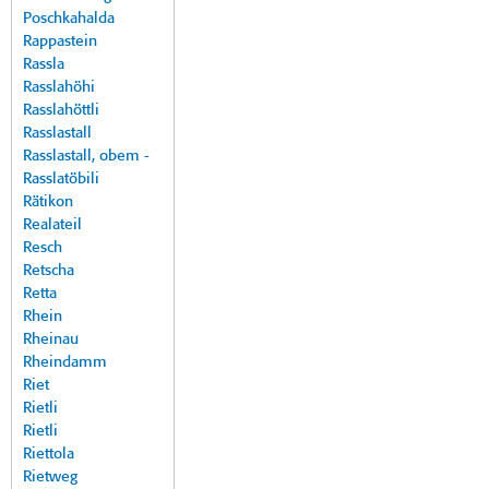
Poschkahalda
Rappastein
Rassla
Rasslahöhi
Rasslahöttli
Rasslastall
Rasslastall, obem -
Rasslatöbili
Rätikon
Realateil
Resch
Retscha
Retta
Rhein
Rheinau
Rheindamm
Riet
Rietli
Rietli
Riettola
Rietweg