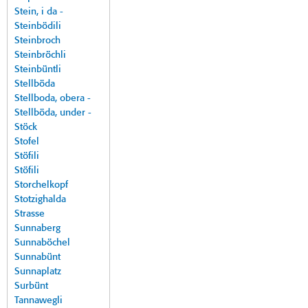
Stein, i da -
Steinbödili
Steinbroch
Steinbröchli
Steinbüntli
Stellböda
Stellboda, obera -
Stellböda, under -
Stöck
Stofel
Stöfili
Stöfili
Storchelkopf
Stotzighalda
Strasse
Sunnaberg
Sunnaböchel
Sunnabünt
Sunnaplatz
Surbünt
Tannawegli