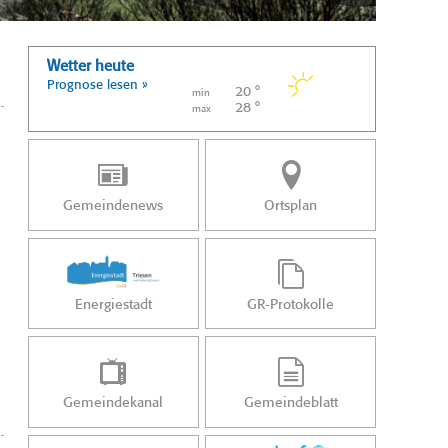
Wetter heute
Prognose lesen »
20 °
min
28 °
max
Gemeindenews
Ortsplan
Energiestadt
GR-Protokolle
Gemeindekanal
Gemeindeblatt