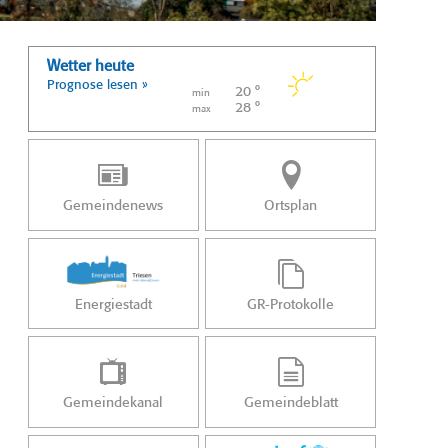
Wetter heute
Prognose lesen »
20 °
min
28 °
max
Gemeindenews
Ortsplan
Energiestadt
GR-Protokolle
Gemeindekanal
Gemeindeblatt