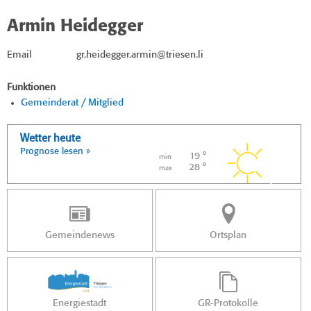
Armin Heidegger
Email
gr.heidegger.armin@triesen.li
Funktionen
Gemeinderat / Mitglied
Wetter heute
Prognose lesen »
19 °
min
28 °
max
Gemeindenews
Ortsplan
Energiestadt
GR-Protokolle