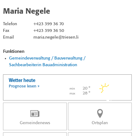
Maria Negele
Telefon
+423 399 36 70
Fax
+423 399 36 50
Email
maria.negele@triesen.li
Funktionen
Gemeindeverwaltung / Bauverwaltung /
Sachbearbeiterin Bauadministration
Wetter heute
Prognose lesen »
20 °
min
28 °
max
Gemeindenews
Ortsplan